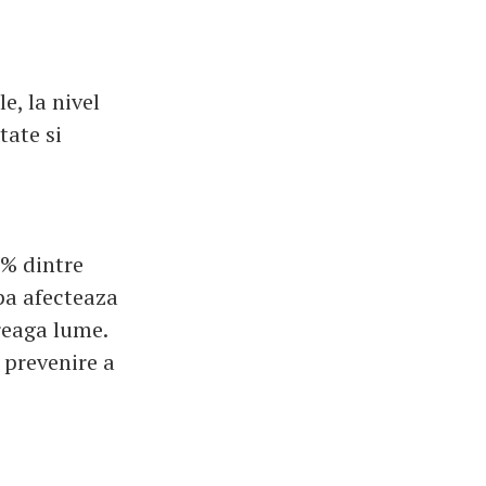
e, la nivel
tate si
0% dintre
ipa afecteaza
reaga lume.
 prevenire a