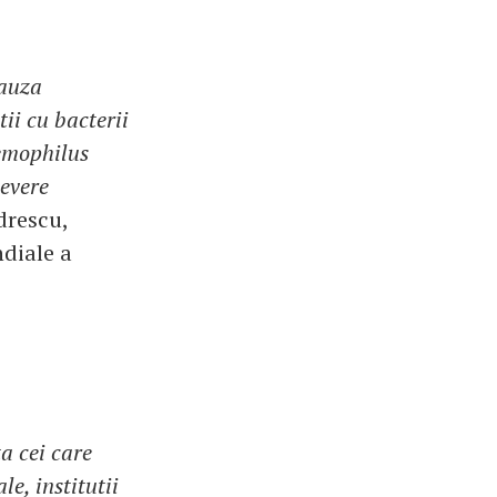
cauza
ii cu bacterii
emophilus
severe
drescu,
ndiale a
a cei care
le, institutii