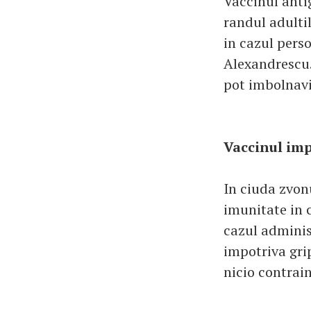
Vaccinul antig
randul adultil
in cazul perso
Alexandrescu.
pot imbolnavi
Vaccinul imp
In ciuda zvon
imunitate in c
cazul adminis
impotriva gri
nicio contrain