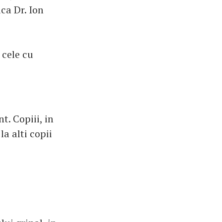
ica Dr. Ion
 cele cu
t. Copiii, in
la alti copii