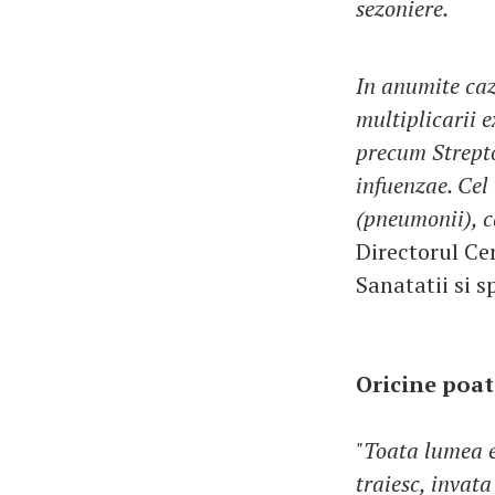
sezoniere.
In anumite caz
multiplicarii e
precum Strept
infuenzae. Cel
(pneumonii), ca
Directorul Ce
Sanatatii si s
Oricine poate
"Toata lumea es
traiesc, invata