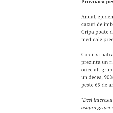
Provoaca pes
Anual, epidem
cazuri de imbo
Gripa poate d
medicale pree
Copiii si batr
prezinta un ri
orice alt grup
un deces, 90%
peste 65 de an
"Desi interesul
asupra gripei 