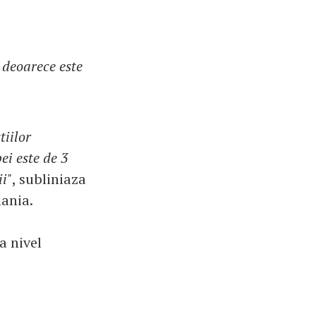
 deoarece este
tiilor
ei este de 3
ii"
, subliniaza
mania.
a nivel