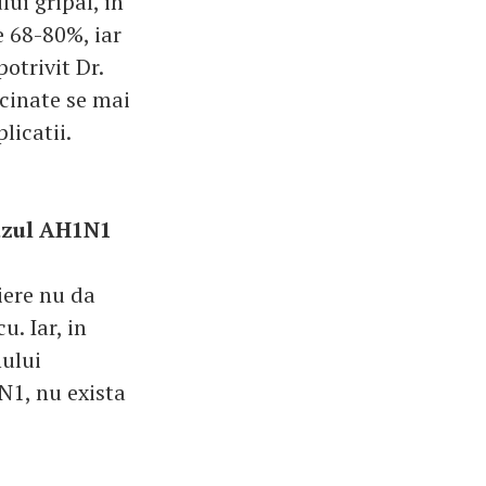
ui gripal, in
e 68-80%, iar
otrivit Dr.
cinate se mai
licatii.
cazul AH1N1
iere nu da
. Iar, in
nului
N1, nu exista