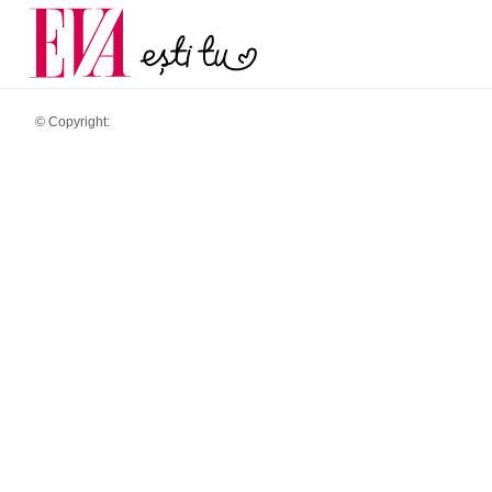
menopauză și când ar t
Carieră
la medic
Actualitate
© Copyright: