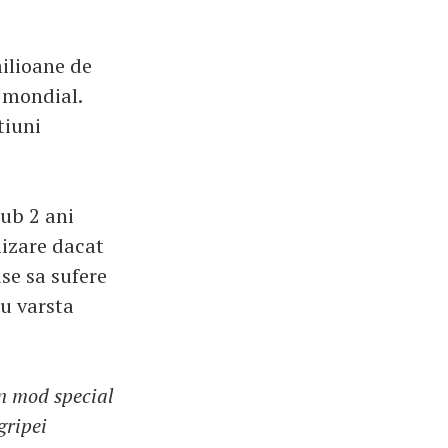
ilioane de
l mondial.
tiuni
sub 2 ani
lizare dacat
se sa sufere
cu varsta
in mod special
gripei