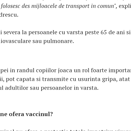
e folosesc des mijloacele de transport in comun",
expl
drescu.
 severa la persoanele cu varsta peste 65 de ani si
diovasculare sau pulmonare.
pei in randul copiilor joaca un rol foarte importan
ii, pot capata si transmite cu usurinta gripa, atat 
ul adultilor sau persoanelor in varsta.
 ne ofera vaccinul?