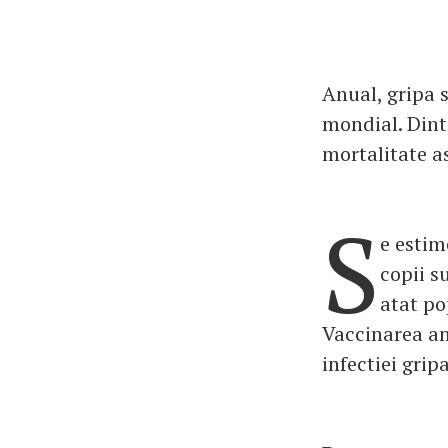
Anual, gripa 
mondial. Dint
mortalitate as
S
e estim
copii s
atat po
Vaccinarea an
infectiei grip