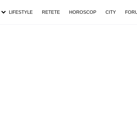
rebui să mergi
și 60 de ani. De ce te trezești mai des
pe măsură ce înaintezi în vârstă
LIFESTYLE
RETETE
HOROSCOP
CITY
FOR