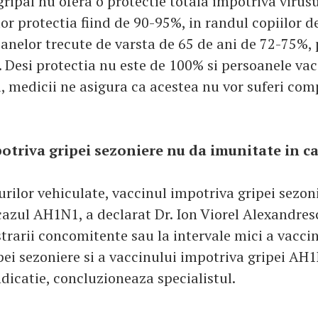
ripal nu ofera o protectie totala impotriva virusul
or protectia fiind de 90-95%, in randul copiilor d
anelor trecute de varsta de 65 de ani de 72-75%, p
 Desi protectia nu este de 100% si persoanele vac
, medicii ne asigura ca acestea nu vor suferi comp
otriva gripei sezoniere nu da imunitate in 
urilor vehiculate, vaccinul impotriva gripei sezon
azul AH1N1, a declarat Dr. Ion Viorel Alexandrescu
trarii concomitente sau la intervale mici a vacci
pei sezoniere si a vaccinului impotriva gripei AH1
dicatie, concluzioneaza specialistul.