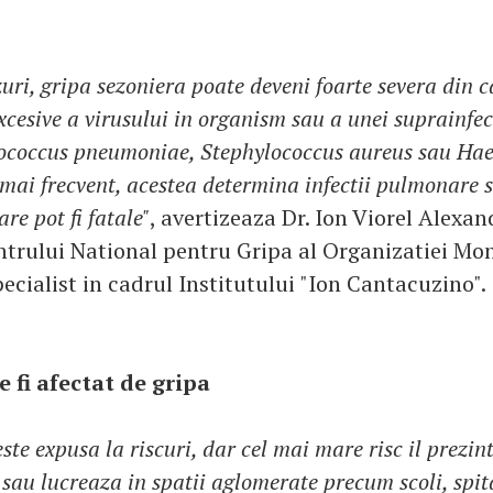
uri, gripa sezoniera poate deveni foarte severa din 
xcesive a virusului in organism sau a unei suprainfect
ococcus pneumoniae, Stephylococcus aureus sau Ha
 mai frecvent, acestea determina infectii pulmonare 
re pot fi fatale"
, avertizeaza Dr. Ion Viorel Alexan
ntrului National pentru Gripa al Organizatiei Mo
pecialist in cadrul Institutului "Ion Cantacuzino".
 fi afectat de gripa
te expusa la riscuri, dar cel mai mare risc il prezint
 sau lucreaza in spatii aglomerate precum scoli, spita