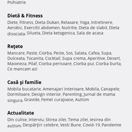
Psihiatrie
Dietă & Fitness
Diete
Fitness
Dieta Dukan
Relaxare
Yoga
Intretinere
,
,
,
,
,
,
Aerobic
Exercitii abdomen
Nutritie
Dieta de slabit
Dieta
,
,
,
,
Silueta
Dieta ketogenica
Sala de acasa
disociata
,
,
,
Reţete
Mancare
Paste
Ciorba
Peste
Sos
Salata
Cafea
Supa
,
,
,
,
,
,
,
,
Dulceata
Tocanita
Cocktail
Supa crema
Aperitive
Desert
,
,
,
,
,
,
Maioneza
Pilaf
Ciorba perisoare
Ciorba pui
Ciorba burta
,
,
,
,
,
Ce mancam azi
Casă şi familie
Mobila bucatarie
Amenajari interioare
Mobila
Canapele
,
,
,
,
Dormitoare
Design interior
Parenting
Jurnal de mama
,
,
,
Gravide
Femei curajoase
Autism
singura
,
,
,
Actualitate
Din culise
Interviu
Stirea zilei
Tema zilei
Iesirea din
,
,
,
,
Despărţiri celebre
Vesti Bune
Covid-19
Pandemie
autism
,
,
,
,