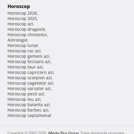
Horoscop
Horoscop 2026
,
Horoscop 2025
,
Horoscop azi
,
Horoscop dragoste
,
Horoscop chinezesc
,
Astrologie
,
Horoscop lunar
,
Horoscop rac azi
,
Horoscop gemeni azi
,
Horoscop fecioara azi
,
Horoscop taur azi
,
Horoscop capricorn azi
,
Horoscop scorpion azi
,
Horoscop sagetator azi
,
Horoscop varsator azi
,
Horoscop pesti azi
,
Horoscop leu azi
,
Horoscop balanta azi
,
Horoscop berbec azi
,
Horoscop saptamanal
Copyright © 2001-2026,
iMedia Plus Group
. Toate drepturile rezervate