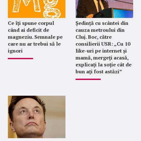
Ce îți spune corpul
Ședință cu scântei din
când ai deficit de
cauza metroului din
magneziu. Semnale pe
Cluj. Boc, către
care nu ar trebui să le
consilierii USR: „Cu 10
ignori
like-uri pe internet și
mamă, mergeți acasă,
explicați la soție cât de
bun ați fost astăzi”