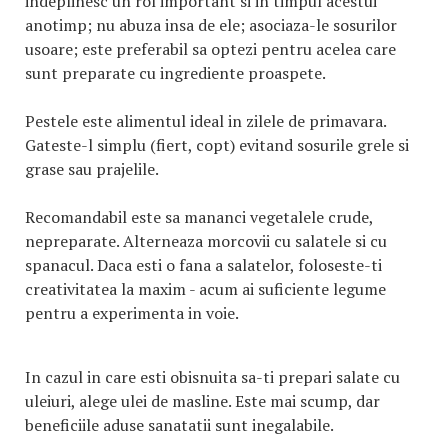
indeplinesc un rol important si in timpul acestui
anotimp; nu abuza insa de ele; asociaza-le sosurilor
usoare; este preferabil sa optezi pentru acelea care
sunt preparate cu ingrediente proaspete.
Pestele este alimentul ideal in zilele de primavara.
Gateste-l simplu (fiert, copt) evitand sosurile grele si
grase sau prajelile.
Recomandabil este sa mananci vegetalele crude,
nepreparate. Alterneaza morcovii cu salatele si cu
spanacul. Daca esti o fana a salatelor, foloseste-ti
creativitatea la maxim - acum ai suficiente legume
pentru a experimenta in voie.
In cazul in care esti obisnuita sa-ti prepari salate cu
uleiuri, alege ulei de masline. Este mai scump, dar
beneficiile aduse sanatatii sunt inegalabile.