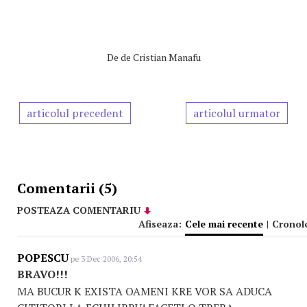
De
de Cristian Manafu
articolul precedent
articolul urmator
Comentarii (5)
POSTEAZA COMENTARIU
Afiseaza:
Cele mai recente
|
Cronol
POPESCU
pe 3 Dec 2006, 20:54
BRAVO!!!
MA BUCUR K EXISTA OAMENI KRE VOR SA ADUCA