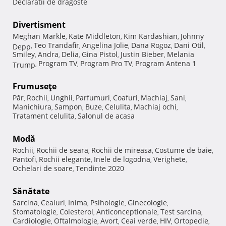
Declaratii de dragoste
Divertisment
Meghan Markle
Kate Middleton
Kim Kardashian
Johnny
,
,
,
Teo Trandafir
Angelina Jolie
Dana Rogoz
Dani Otil
Depp
,
,
,
,
,
Smiley
Andra
Delia
Gina Pistol
Justin Bieber
Melania
,
,
,
,
,
Program TV
Program Pro TV
Program Antena 1
Trump
,
,
,
Frumuseţe
Păr
Rochii
Unghii
Parfumuri
Coafuri
Machiaj
Sani
,
,
,
,
,
,
,
Manichiura
Sampon
Buze
Celulita
Machiaj ochi
,
,
,
,
,
Tratament celulita
Salonul de acasa
,
Modă
Rochii
Rochii de seara
Rochii de mireasa
Costume de baie
,
,
,
,
Pantofi
Rochii elegante
Inele de logodna
Verighete
,
,
,
,
Ochelari de soare
Tendinte 2020
,
Sănătate
Sarcina
Ceaiuri
Inima
Psihologie
Ginecologie
,
,
,
,
,
Stomatologie
Colesterol
Anticonceptionale
Test sarcina
,
,
,
,
Cardiologie
Oftalmologie
Avort
Ceai verde
HIV
Ortopedie
,
,
,
,
,
,