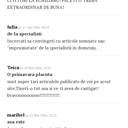
CITITORI LA ECHILIBRU! FACETI O TREBA
EXTRAORDINAR DE BUNA!
Iulia
pe 17 Apr 2006, 08:59
de la specialisti
Incercati sa convingeti cu articole semnate sau
"imprumutate" de la specialistii in domeniu.
Teica
pe 23 Mar 2006, 20:31
O primavara placuta
sunt super tari articolele publicate de voi pe acest
site.Tineti-o tot asa si ve-ti avea de castigat!
bravooooooooo!!!!!!!!!!!!!!
maribel
pe 21 Mar 2006, 23:22
asa este