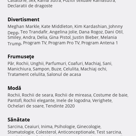
Casatorie
Sex
Kama Sutra
Pozitii sexuale Kamasutra
,
,
,
,
Declaratii de dragoste
Divertisment
Meghan Markle
Kate Middleton
Kim Kardashian
Johnny
,
,
,
Teo Trandafir
Angelina Jolie
Dana Rogoz
Dani Otil
Depp
,
,
,
,
,
Smiley
Andra
Delia
Gina Pistol
Justin Bieber
Melania
,
,
,
,
,
Program TV
Program Pro TV
Program Antena 1
Trump
,
,
,
Frumuseţe
Păr
Rochii
Unghii
Parfumuri
Coafuri
Machiaj
Sani
,
,
,
,
,
,
,
Manichiura
Sampon
Buze
Celulita
Machiaj ochi
,
,
,
,
,
Tratament celulita
Salonul de acasa
,
Modă
Rochii
Rochii de seara
Rochii de mireasa
Costume de baie
,
,
,
,
Pantofi
Rochii elegante
Inele de logodna
Verighete
,
,
,
,
Ochelari de soare
Tendinte 2020
,
Sănătate
Sarcina
Ceaiuri
Inima
Psihologie
Ginecologie
,
,
,
,
,
Stomatologie
Colesterol
Anticonceptionale
Test sarcina
,
,
,
,