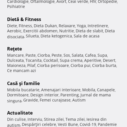
Cardiologie
Oftalmologie
Avort
Ceai verde
HIV
Ortopedie
,
,
,
,
,
,
Psihiatrie
Dietă & Fitness
Diete
Fitness
Dieta Dukan
Relaxare
Yoga
Intretinere
,
,
,
,
,
,
Aerobic
Exercitii abdomen
Nutritie
Dieta de slabit
Dieta
,
,
,
,
Silueta
Dieta ketogenica
Sala de acasa
disociata
,
,
,
Reţete
Mancare
Paste
Ciorba
Peste
Sos
Salata
Cafea
Supa
,
,
,
,
,
,
,
,
Dulceata
Tocanita
Cocktail
Supa crema
Aperitive
Desert
,
,
,
,
,
,
Maioneza
Pilaf
Ciorba perisoare
Ciorba pui
Ciorba burta
,
,
,
,
,
Ce mancam azi
Casă şi familie
Mobila bucatarie
Amenajari interioare
Mobila
Canapele
,
,
,
,
Dormitoare
Design interior
Parenting
Jurnal de mama
,
,
,
Gravide
Femei curajoase
Autism
singura
,
,
,
Actualitate
Din culise
Interviu
Stirea zilei
Tema zilei
Iesirea din
,
,
,
,
Despărţiri celebre
Vesti Bune
Covid-19
Pandemie
autism
,
,
,
,