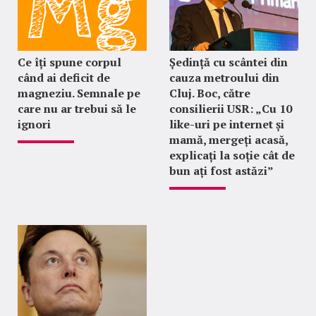
Ce îți spune corpul
Ședință cu scântei din
când ai deficit de
cauza metroului din
magneziu. Semnale pe
Cluj. Boc, către
care nu ar trebui să le
consilierii USR: „Cu 10
ignori
like-uri pe internet și
mamă, mergeți acasă,
explicați la soție cât de
bun ați fost astăzi”