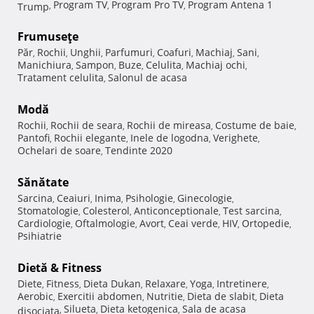
Program TV
Program Pro TV
Program Antena 1
Trump
,
,
,
Frumuseţe
Păr
Rochii
Unghii
Parfumuri
Coafuri
Machiaj
Sani
,
,
,
,
,
,
,
Manichiura
Sampon
Buze
Celulita
Machiaj ochi
,
,
,
,
,
Tratament celulita
Salonul de acasa
,
Modă
Rochii
Rochii de seara
Rochii de mireasa
Costume de baie
,
,
,
,
Pantofi
Rochii elegante
Inele de logodna
Verighete
,
,
,
,
Ochelari de soare
Tendinte 2020
,
Sănătate
Sarcina
Ceaiuri
Inima
Psihologie
Ginecologie
,
,
,
,
,
Stomatologie
Colesterol
Anticonceptionale
Test sarcina
,
,
,
,
Cardiologie
Oftalmologie
Avort
Ceai verde
HIV
Ortopedie
,
,
,
,
,
,
Psihiatrie
Dietă & Fitness
Diete
Fitness
Dieta Dukan
Relaxare
Yoga
Intretinere
,
,
,
,
,
,
Aerobic
Exercitii abdomen
Nutritie
Dieta de slabit
Dieta
,
,
,
,
Silueta
Dieta ketogenica
Sala de acasa
disociata
,
,
,