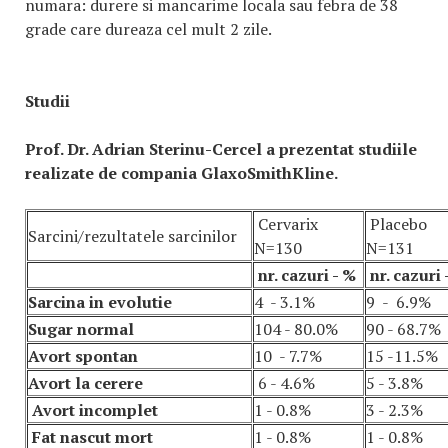
numara: durere si mancarime locala sau febra de 38
grade care dureaza cel mult 2 zile.
Studii
Prof. Dr. Adrian Sterinu-Cercel a prezentat studiile
realizate de compania GlaxoSmithKline.
Cervarix
Placebo
Sarcini/rezultatele sarcinilor
N=130
N=131
nr. cazuri - %
nr. cazuri 
Sarcina in evolutie
4 - 3.1%
9 - 6.9%
Sugar normal
104 - 80.0%
90 - 68.7%
Avort spontan
10 - 7.7%
15 -11.5%
Avort la cerere
6 - 4.6%
5 - 3.8%
Avort incomplet
1 - 0.8%
3 - 2.3%
Fat nascut mort
1 - 0.8%
1 - 0.8%