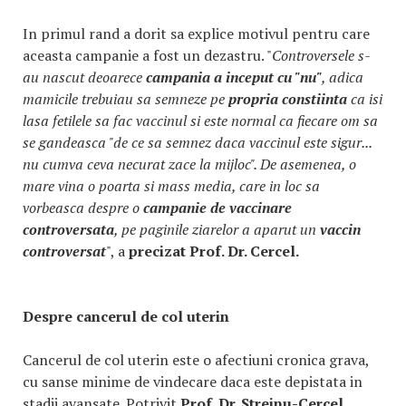
In primul rand a dorit sa explice motivul pentru care
aceasta campanie a fost un dezastru. "
Controversele s-
au nascut deoarece
campania a inceput cu "nu"
, adica
mamicile trebuiau sa semneze pe
propria constiinta
ca isi
lasa fetilele sa fac vaccinul si este normal ca fiecare om sa
se gandeasca "de ce sa semnez daca vaccinul este sigur...
nu cumva ceva necurat zace la mijloc". De asemenea, o
mare vina o poarta si mass media, care in loc sa
vorbeasca despre o
campanie de vaccinare
controversata
, pe paginile ziarelor a aparut un
vaccin
controversat
", a
precizat Prof. Dr. Cercel.
Despre cancerul de col uterin
Cancerul de col uterin este o afectiuni cronica grava,
cu sanse minime de vindecare daca este depistata in
stadii avansate. Potrivit
Prof. Dr. Streinu-Cercel