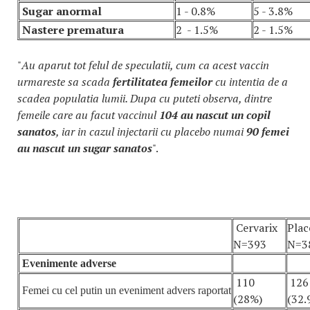
Sugar anormal
1 - 0.8%
5 - 3.8%
Nastere prematura
2 - 1.5%
2 - 1.5%
"
Au aparut tot felul de speculatii, cum ca acest vaccin
urmareste sa scada
fertilitatea femeilor
cu intentia de a
scadea populatia lumii. Dupa cu puteti observa, dintre
femeile care au facut vaccinul
104 au nascut un copil
sanatos
, iar in cazul injectarii cu placebo numai
90 femei
au nascut un sugar sanatos
".
Cervarix
Plac
N=393
N=3
Evenimente adverse
110
126
Femei cu cel putin un eveniment advers raportat
(28%)
(32.