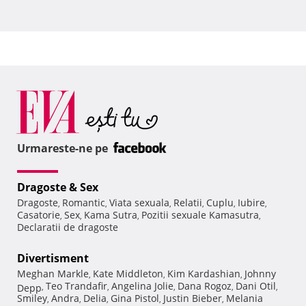
Urmareste-ne pe
Dragoste & Sex
Dragoste
Romantic
Viata sexuala
Relatii
Cuplu
Iubire
,
,
,
,
,
,
Casatorie
Sex
Kama Sutra
Pozitii sexuale Kamasutra
,
,
,
,
Declaratii de dragoste
Divertisment
Meghan Markle
Kate Middleton
Kim Kardashian
Johnny
,
,
,
Teo Trandafir
Angelina Jolie
Dana Rogoz
Dani Otil
Depp
,
,
,
,
,
Smiley
Andra
Delia
Gina Pistol
Justin Bieber
Melania
,
,
,
,
,