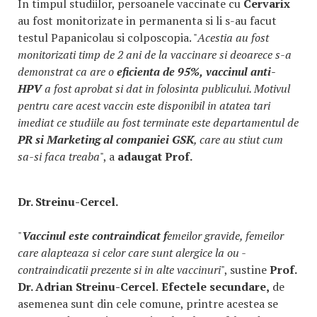
In timpul studiilor, persoanele vaccinate cu
Cervarix
au fost monitorizate in permanenta si li s-au facut
testul Papanicolau si colposcopia. "
Acestia au fost
monitorizati timp de 2 ani de la vaccinare si deoarece s-a
demonstrat ca are o
eficienta de 95%,
vaccinul anti-
HPV
a fost aprobat si dat in folosinta publicului. Motivul
pentru care acest vaccin este disponibil in atatea tari
imediat ce studiile au fost terminate este departamentul de
PR si Marketing al companiei GSK
, care au stiut cum
sa-si faca treaba
", a
adaugat Prof.
Dr. Streinu-Cercel.
"
Vaccinul este contraindicat f
emeilor gravide, femeilor
care alapteaza si celor care sunt alergice la ou -
contraindicatii prezente si in alte vaccinuri
", sustine
Prof.
Dr. Adrian Streinu-Cercel
.
Efectele secundare,
de
asemenea sunt din cele comune, printre acestea se