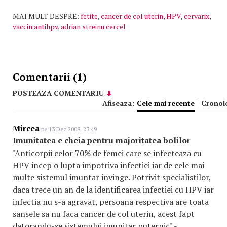
MAI MULT DESPRE:
fetite
,
cancer de col uterin
,
HPV
,
cervarix
,
vaccin antihpv
,
adrian streinu cercel
Comentarii (1)
POSTEAZA COMENTARIU
Afiseaza:
Cele mai recente
|
Cronol
Mircea
pe 13 Dec 2008, 23:49
Imunitatea e cheia pentru majoritatea bolilor
"Anticorpii celor 70% de femei care se infecteaza cu
HPV incep o lupta impotriva infectiei iar de cele mai
multe sistemul imuntar invinge. Potrivit specialistilor,
daca trece un an de la identificarea infectiei cu HPV iar
infectia nu s-a agravat, persoana respectiva are toata
sansele sa nu faca cancer de col uterin, acest fapt
datorandu-se sistemului imunitar puternic" -