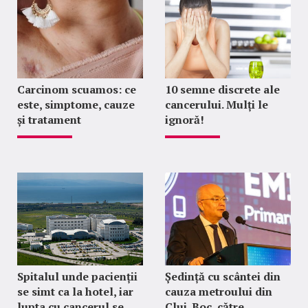
Carcinom scuamos: ce
10 semne discrete ale
este, simptome, cauze
cancerului. Mulți le
și tratament
ignoră!
Spitalul unde pacienții
Ședință cu scântei din
se simt ca la hotel, iar
cauza metroului din
lupta cu cancerul se
Cluj. Boc, către