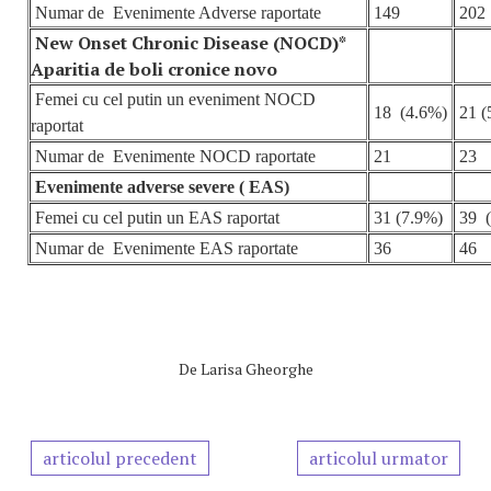
Numar de
Evenimente Adverse
raportate
149
202
New Onset Chronic Disease (NOCD)*
Aparitia de boli cronice novo
Femei cu cel putin un eveniment NOCD
18 (4.6%)
21 (
raportat
Numar de
Evenimente
NOCD raportate
21
23
Evenimente adverse severe ( EAS)
Femei cu cel putin un EAS raportat
31 (7.9%)
39 
Numar de
Evenimente
EAS raportate
36
46
De
Larisa Gheorghe
articolul precedent
articolul urmator