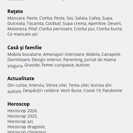
Reţete
Mancare
Paste
Ciorba
Peste
Sos
Salata
Cafea
Supa
,
,
,
,
,
,
,
,
Dulceata
Tocanita
Cocktail
Supa crema
Aperitive
Desert
,
,
,
,
,
,
Maioneza
Pilaf
Ciorba perisoare
Ciorba pui
Ciorba burta
,
,
,
,
,
Ce mancam azi
Casă şi familie
Mobila bucatarie
Amenajari interioare
Mobila
Canapele
,
,
,
,
Dormitoare
Design interior
Parenting
Jurnal de mama
,
,
,
Gravide
Femei curajoase
Autism
singura
,
,
,
Actualitate
Din culise
Interviu
Stirea zilei
Tema zilei
Iesirea din
,
,
,
,
Despărţiri celebre
Vesti Bune
Covid-19
Pandemie
autism
,
,
,
,
Horoscop
Horoscop 2026
,
Horoscop 2025
,
Horoscop azi
,
Horoscop dragoste
,
Horoscop chinezesc
,