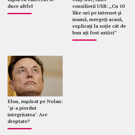
duce altfel
consilierii USR: „Cu 10
like-uri pe internet și
mamă, mergeți acasă,
explicați la soție cât de
bun ați fost astăzi”
Elon, supărat pe Nolan:
"şi-a pierdut
integritatea". Are
dreptate?