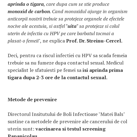
aprinda o tigara
, care dupa cum se stie produce
monoxid de carbon
. Cand monoxidul ajunge in organism
anticorpii nostrii trebuie sa protejeze organele de efectele
nocive ale acestuia, si astfel
"uita"
sa protejeze si colul
uterin de infectia cu HPV pe care barbatul tocmai a
plasat-o femeii
", ne explica
Prof. Dr. Streinu-Cercel.
Deci, pentru ca riscul infectiei cu HPV sa scada femeia
trebuie sa nu fumeze dupa contactul sexual. Medicul
specialist le sfatuiesti pe femei sa
isi aprinda prima
tigara dupa 2-3 ore de la contactul sexual.
Metode de prevenire
Directorul Insitutului de Boli Infectioase "Matei Bals"
sustine ca metodele de prevenire ale cancerului de col
uterin sunt:
vaccinarea si testul screening
Papanicolau
.