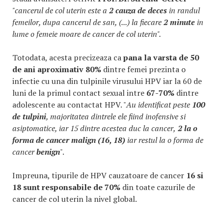
"cancerul de col uterin este a
2 cauza de deces
in randul
femeilor, dupa cancerul de san, (...) la fiecare
2 minute
in
lume o femeie moare de cancer de col uterin".
Totodata, acesta precizeaza ca
pana la varsta de 50
de ani aproximativ 80%
dintre femei prezinta o
infectie cu una din tulpinile virusului HPV iar la 60 de
luni de la primul contact sexual intre
67-70%
dintre
adolescente au contactat HPV. "
Au identificat peste
100
de tulpini
, majoritatea dintrele ele fiind inofensive si
asiptomatice, iar 15 dintre acestea duc la cancer,
2 la o
forma de cancer malign (16, 18)
iar restul la o forma de
cancer
benign
".
Impreuna, tipurile de HPV cauzatoare de cancer
16 si
18 sunt responsabile de 70%
din toate cazurile de
cancer de col uterin la nivel global.