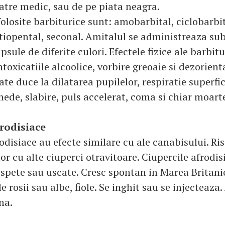
catre medic, sau de pe piata neagra.
olosite barbiturice sunt: amobarbital, ciclobarbit
 tiopental, seconal. Amitalul se administreaza su
psule de diferite culori. Efectele fizice ale barbitu
oxicatiile alcoolice, vorbire greoaie si dezorient
e duce la dilatarea pupilelor, respiratie superfic
de, slabire, puls accelerat, coma si chiar moart
frodisiace
odisiace au efecte similare cu ale canabisului. Ri
r cu alte ciuperci otravitoare. Ciupercile afrodisi
pete sau uscate. Cresc spontan in Marea Britanie.
e rosii sau albe, fiole. Se inghit sau se injecteaza.
na.