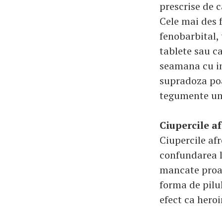
prescrise de 
Cele mai des f
fenobarbital,
tablete sau ca
seamana cu int
supradoza poat
tegumente ume
Ciupercile a
Ciupercile afr
confundarea lo
mancate proas
forma de pilul
efect ca heroi