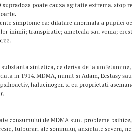
 O supradoza poate cauza agitatie extrema, stop re
oarte.
ente simptome ca: dilatare anormala a pupilei oc
ilor inimii; transpiratie; ameteala sau voma; cres
oree.
o substanta sintetica, ce deriva de la amfetamine
data in 1914. MDMA, numit si Adam, Ecstasy sau
, psihoactiv, halucinogen si cu proprietati asema
r.
ciate consumului de MDMA sunt probleme psihice,
esie, tulburari ale somnului, anxietate severa, n