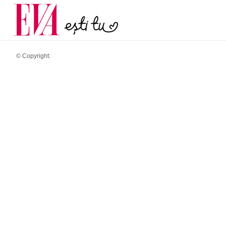
și 60 de ani. De ce te t
Carieră
pe măsură ce înaintez
Actualitate
© Copyright: