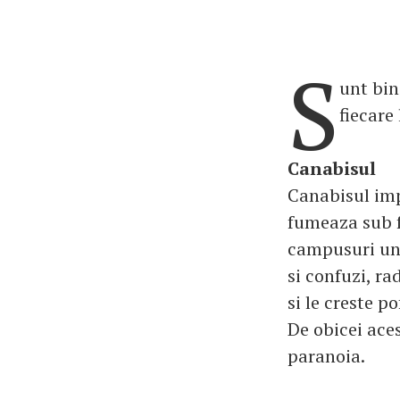
S
unt bin
fiecare
Canabisul
Canabisul impr
fumeaza sub fo
campusuri uni
si confuzi, ra
si le creste p
De obicei ace
paranoia.