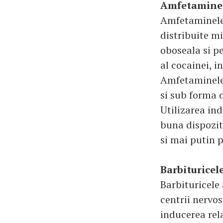
Amfetamine
Amfetaminele 
distribuite m
oboseala si p
al cocainei, i
Amfetaminele 
si sub forma d
Utilizarea in
buna dispozit
si mai putin p
Barbituricel
Barbituricele 
centrii nervo
inducerea rela