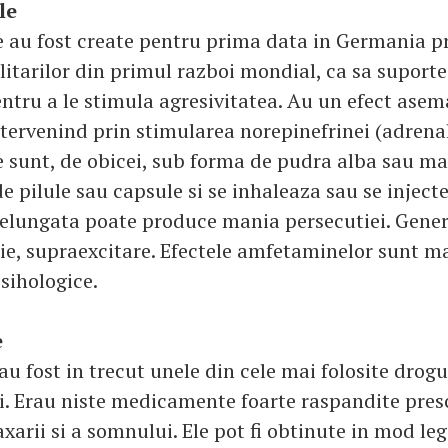
le
au fost create pentru prima data in Germania pr
ilitarilor din primul razboi mondial, ca sa suport
entru a le stimula agresivitatea. Au un efect asem
ntervenind prin stimularea norepinefrinei (adrena
sunt, de obicei, sub forma de pudra alba sau mar
e pilule sau capsule si se inhaleaza sau se inject
delungata poate produce mania persecutiei. Gener
ie, supraexcitare. Efectele amfetaminelor sunt ma
sihologice.
e
au fost in trecut unele din cele mai folosite drog
si. Erau niste medicamente foarte raspandite pres
xarii si a somnului. Ele pot fi obtinute in mod lega