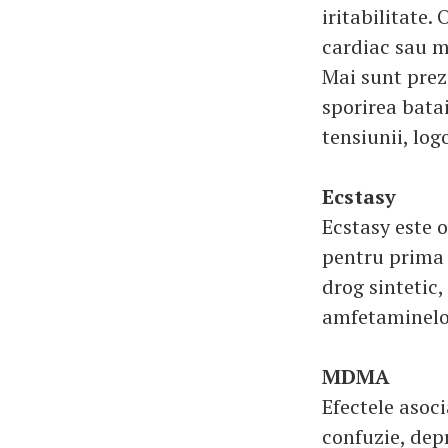
iritabilitate.
cardiac sau m
Mai sunt prez
sporirea bata
tensiunii, log
Ecstasy
Ecstasy este 
pentru prima 
drog sintetic
amfetaminelo
MDMA
Efectele aso
confuzie, depr