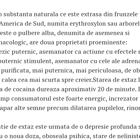
o substanta naturala ce este extrasa din frunzele
 America de Sud, numita erythroxylon sau arborel
este o pulbere alba, denumita de asemenea si
acologic, are doua proprietati proeminente:
ezic puternic, asemanator ca actiune cu efectele 
puternic stimulent, asemanator cu cele ale adrena
purificata, mai puternica, mai periculoasa, de ob
 calea cea mai scurta spre creier.Starea de extaz 
ta de cocaina dureaza aproximativ 20 de minute. 
imp consumatorul este foarte energic, increzator i
apar alte semne precum dilatarea pupilelor, rinor
tie de extaz este urmata de o depresie profunda s
 o noua doza, oboseala psihica, stare de neliniste