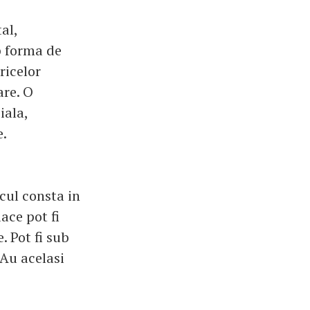
al,
b forma de
ricelor
are. O
iala,
e.
scul consta in
ace pot fi
 Pot fi sub
 Au acelasi