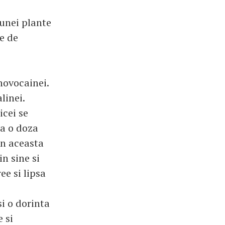
 unei plante
e de
novocainei.
linei.
icei se
la o doza
In aceasta
n sine si
ee si lipsa
i o dorinta
 si