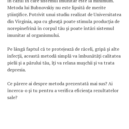
în cazul în care sistemul imunitar este la minimum.
Metoda lui Bubnovskiy nu este lipsită de merite
științifice. Potrivit unui studiu realizat de Universitatea
din Virginia, apa cu gheață poate stimula producția de
norepinefrină în corpul tău și poate întări sistemul
imunitar al organismului.
Pe lângă faptul că te protejează de răceli, gripă și alte
infecții, această metodă simplă va îmbunătăți calitatea
pielii și a părului tău, îți va relaxa mușchii și va trata
depresia.
Ce părere ai despre metoda prezentată mai sus? Ai
încerca-o și tu pentru a verifica eficiența rezultatelor
sale?