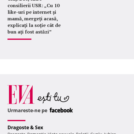
consilierii USR: „Cu 10
like-uri pe internet și
mamă, mergeți acasă,
explicați la soție cât de
bun ați fost astăzi”
Urmareste-ne pe
Dragoste & Sex