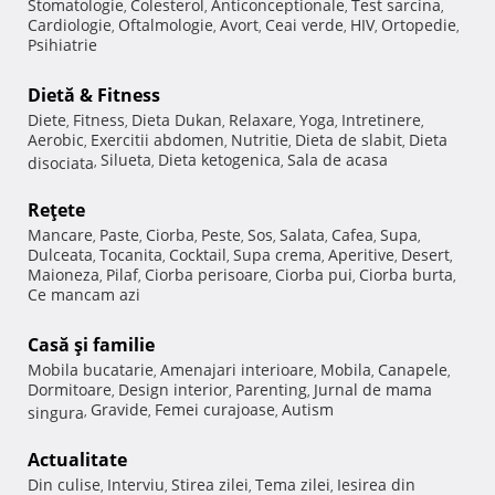
Stomatologie
Colesterol
Anticonceptionale
Test sarcina
,
,
,
,
Cardiologie
Oftalmologie
Avort
Ceai verde
HIV
Ortopedie
,
,
,
,
,
,
Psihiatrie
Dietă & Fitness
Diete
Fitness
Dieta Dukan
Relaxare
Yoga
Intretinere
,
,
,
,
,
,
Aerobic
Exercitii abdomen
Nutritie
Dieta de slabit
Dieta
,
,
,
,
Silueta
Dieta ketogenica
Sala de acasa
disociata
,
,
,
Reţete
Mancare
Paste
Ciorba
Peste
Sos
Salata
Cafea
Supa
,
,
,
,
,
,
,
,
Dulceata
Tocanita
Cocktail
Supa crema
Aperitive
Desert
,
,
,
,
,
,
Maioneza
Pilaf
Ciorba perisoare
Ciorba pui
Ciorba burta
,
,
,
,
,
Ce mancam azi
Casă şi familie
Mobila bucatarie
Amenajari interioare
Mobila
Canapele
,
,
,
,
Dormitoare
Design interior
Parenting
Jurnal de mama
,
,
,
Gravide
Femei curajoase
Autism
singura
,
,
,
Actualitate
Din culise
Interviu
Stirea zilei
Tema zilei
Iesirea din
,
,
,
,