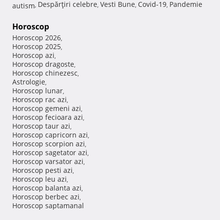
Despărţiri celebre
Vesti Bune
Covid-19
Pandemie
autism
,
,
,
,
Horoscop
Horoscop 2026
,
Horoscop 2025
,
Horoscop azi
,
Horoscop dragoste
,
Horoscop chinezesc
,
Astrologie
,
Horoscop lunar
,
Horoscop rac azi
,
Horoscop gemeni azi
,
Horoscop fecioara azi
,
Horoscop taur azi
,
Horoscop capricorn azi
,
Horoscop scorpion azi
,
Horoscop sagetator azi
,
Horoscop varsator azi
,
Horoscop pesti azi
,
Horoscop leu azi
,
Horoscop balanta azi
,
Horoscop berbec azi
,
Horoscop saptamanal