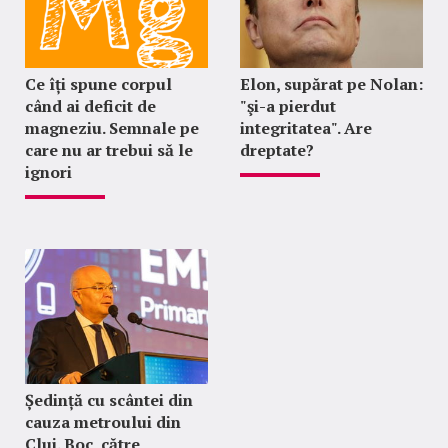
Ce îți spune corpul
Elon, supărat pe Nolan:
când ai deficit de
"şi-a pierdut
magneziu. Semnale pe
integritatea". Are
care nu ar trebui să le
dreptate?
ignori
Ședință cu scântei din
cauza metroului din
Cluj. Boc, către