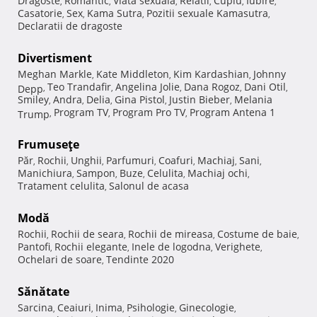
Dragoste
Romantic
Viata sexuala
Relatii
Cuplu
Iubire
,
,
,
,
,
,
Casatorie
Sex
Kama Sutra
Pozitii sexuale Kamasutra
,
,
,
,
Declaratii de dragoste
Divertisment
Meghan Markle
Kate Middleton
Kim Kardashian
Johnny
,
,
,
Teo Trandafir
Angelina Jolie
Dana Rogoz
Dani Otil
Depp
,
,
,
,
,
Smiley
Andra
Delia
Gina Pistol
Justin Bieber
Melania
,
,
,
,
,
Program TV
Program Pro TV
Program Antena 1
Trump
,
,
,
Frumuseţe
Păr
Rochii
Unghii
Parfumuri
Coafuri
Machiaj
Sani
,
,
,
,
,
,
,
Manichiura
Sampon
Buze
Celulita
Machiaj ochi
,
,
,
,
,
Tratament celulita
Salonul de acasa
,
Modă
Rochii
Rochii de seara
Rochii de mireasa
Costume de baie
,
,
,
,
Pantofi
Rochii elegante
Inele de logodna
Verighete
,
,
,
,
Ochelari de soare
Tendinte 2020
,
Sănătate
Sarcina
Ceaiuri
Inima
Psihologie
Ginecologie
,
,
,
,
,