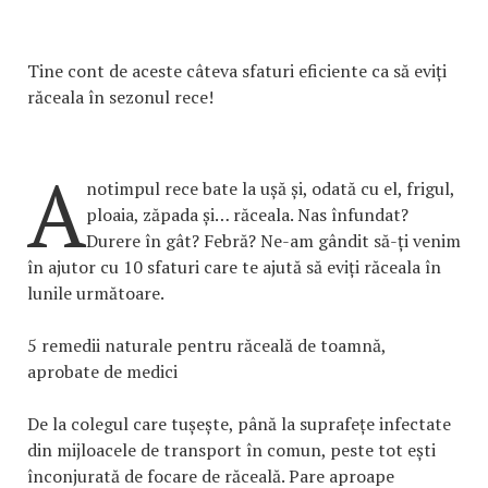
Tine cont de aceste câteva sfaturi eficiente ca să eviți
răceala în sezonul rece!
A
notimpul rece bate la ușă și, odată cu el, frigul,
ploaia, zăpada și… răceala. Nas înfundat?
Durere în gât? Febră? Ne-am gândit să-ți venim
în ajutor cu 10 sfaturi care te ajută să eviți răceala în
lunile următoare.
5 remedii naturale pentru răceală de toamnă,
aprobate de medici
De la colegul care tușește, până la suprafețe infectate
din mijloacele de transport în comun, peste tot ești
înconjurată de focare de răceală. Pare aproape