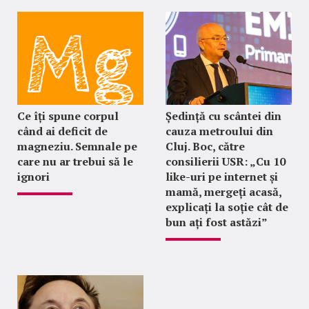
Ce îți spune corpul
Ședință cu scântei din
când ai deficit de
cauza metroului din
magneziu. Semnale pe
Cluj. Boc, către
care nu ar trebui să le
consilierii USR: „Cu 10
ignori
like-uri pe internet și
mamă, mergeți acasă,
explicați la soție cât de
bun ați fost astăzi”