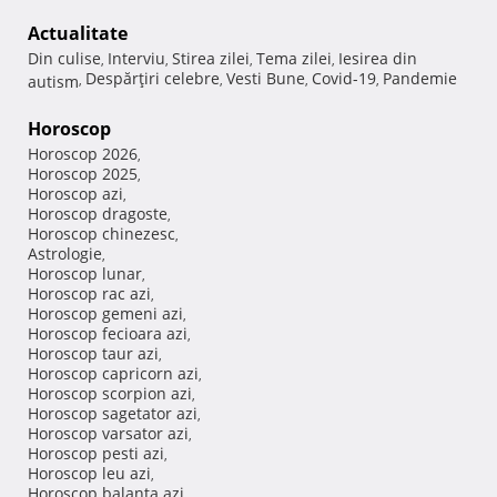
Actualitate
Din culise
Interviu
Stirea zilei
Tema zilei
Iesirea din
,
,
,
,
Despărţiri celebre
Vesti Bune
Covid-19
Pandemie
autism
,
,
,
,
Horoscop
Horoscop 2026
,
Horoscop 2025
,
Horoscop azi
,
Horoscop dragoste
,
Horoscop chinezesc
,
Astrologie
,
Horoscop lunar
,
Horoscop rac azi
,
Horoscop gemeni azi
,
Horoscop fecioara azi
,
Horoscop taur azi
,
Horoscop capricorn azi
,
Horoscop scorpion azi
,
Horoscop sagetator azi
,
Horoscop varsator azi
,
Horoscop pesti azi
,
Horoscop leu azi
,
Horoscop balanta azi
,