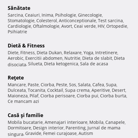
Sănătate
Sarcina
Ceaiuri
Inima
Psihologie
Ginecologie
,
,
,
,
,
Stomatologie
Colesterol
Anticonceptionale
Test sarcina
,
,
,
,
Cardiologie
Oftalmologie
Avort
Ceai verde
HIV
Ortopedie
,
,
,
,
,
,
Psihiatrie
Dietă & Fitness
Diete
Fitness
Dieta Dukan
Relaxare
Yoga
Intretinere
,
,
,
,
,
,
Aerobic
Exercitii abdomen
Nutritie
Dieta de slabit
Dieta
,
,
,
,
Silueta
Dieta ketogenica
Sala de acasa
disociata
,
,
,
Reţete
Mancare
Paste
Ciorba
Peste
Sos
Salata
Cafea
Supa
,
,
,
,
,
,
,
,
Dulceata
Tocanita
Cocktail
Supa crema
Aperitive
Desert
,
,
,
,
,
,
Maioneza
Pilaf
Ciorba perisoare
Ciorba pui
Ciorba burta
,
,
,
,
,
Ce mancam azi
Casă şi familie
Mobila bucatarie
Amenajari interioare
Mobila
Canapele
,
,
,
,
Dormitoare
Design interior
Parenting
Jurnal de mama
,
,
,
Gravide
Femei curajoase
Autism
singura
,
,
,