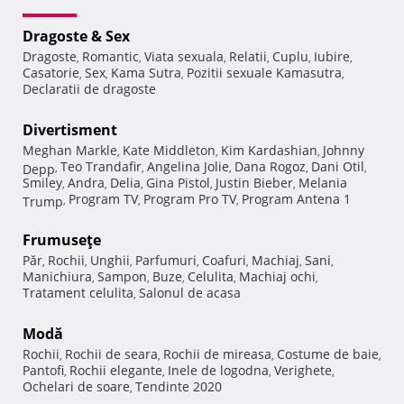
Dragoste & Sex
Dragoste
Romantic
Viata sexuala
Relatii
Cuplu
Iubire
,
,
,
,
,
,
Casatorie
Sex
Kama Sutra
Pozitii sexuale Kamasutra
,
,
,
,
Declaratii de dragoste
Divertisment
Meghan Markle
Kate Middleton
Kim Kardashian
Johnny
,
,
,
Teo Trandafir
Angelina Jolie
Dana Rogoz
Dani Otil
Depp
,
,
,
,
,
Smiley
Andra
Delia
Gina Pistol
Justin Bieber
Melania
,
,
,
,
,
Program TV
Program Pro TV
Program Antena 1
Trump
,
,
,
Frumuseţe
Păr
Rochii
Unghii
Parfumuri
Coafuri
Machiaj
Sani
,
,
,
,
,
,
,
Manichiura
Sampon
Buze
Celulita
Machiaj ochi
,
,
,
,
,
Tratament celulita
Salonul de acasa
,
Modă
Rochii
Rochii de seara
Rochii de mireasa
Costume de baie
,
,
,
,
Pantofi
Rochii elegante
Inele de logodna
Verighete
,
,
,
,
Ochelari de soare
Tendinte 2020
,