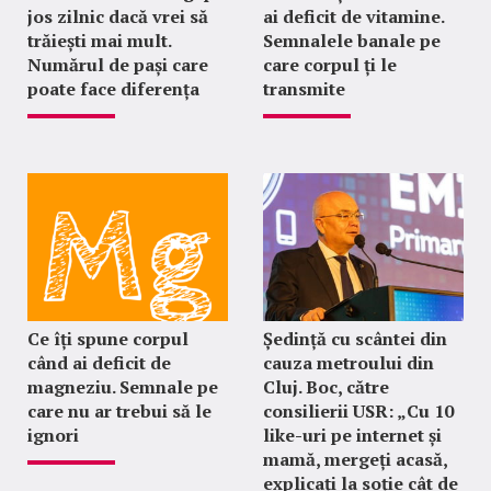
jos zilnic dacă vrei să
ai deficit de vitamine.
trăiești mai mult.
Semnalele banale pe
Numărul de pași care
care corpul ți le
poate face diferența
transmite
Ce îți spune corpul
Ședință cu scântei din
când ai deficit de
cauza metroului din
magneziu. Semnale pe
Cluj. Boc, către
care nu ar trebui să le
consilierii USR: „Cu 10
ignori
like-uri pe internet și
mamă, mergeți acasă,
explicați la soție cât de