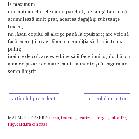
la maximum;
inlocuiţi mochetele cu un parchet; pe langă faptul că
acumulează mult praf, acestea degajă şi substanţe
toxice;
nu lăsaţi copilul să alerge pană la epuizare; are voie să
facă exerciţii în aer liber, cu condiţia să-l solicite mai
puţin;
înainte de culcare este bine să îi faceti micuţului băi cu
amidon şi sare de mare; sunt calmante şi îi asigură un
somn liniştit.
articolul precedent
articolul urmator
MAI MULT DESPRE:
iarna
,
toamna
,
acarieni
,
alergie
,
calorifer
,
frig
,
caldura din casa