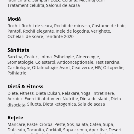
,
,
,
,
,
Tratament celulita
Salonul de acasa
,
Modă
Rochii
Rochii de seara
Rochii de mireasa
Costume de baie
,
,
,
,
Pantofi
Rochii elegante
Inele de logodna
Verighete
,
,
,
,
Ochelari de soare
Tendinte 2020
,
Sănătate
Sarcina
Ceaiuri
Inima
Psihologie
Ginecologie
,
,
,
,
,
Stomatologie
Colesterol
Anticonceptionale
Test sarcina
,
,
,
,
Cardiologie
Oftalmologie
Avort
Ceai verde
HIV
Ortopedie
,
,
,
,
,
,
Psihiatrie
Dietă & Fitness
Diete
Fitness
Dieta Dukan
Relaxare
Yoga
Intretinere
,
,
,
,
,
,
Aerobic
Exercitii abdomen
Nutritie
Dieta de slabit
Dieta
,
,
,
,
Silueta
Dieta ketogenica
Sala de acasa
disociata
,
,
,
Reţete
Mancare
Paste
Ciorba
Peste
Sos
Salata
Cafea
Supa
,
,
,
,
,
,
,
,
Dulceata
Tocanita
Cocktail
Supa crema
Aperitive
Desert
,
,
,
,
,
,