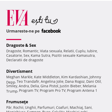
Urmareste-ne pe
Dragoste & Sex
Dragoste
Romantic
Viata sexuala
Relatii
Cuplu
Iubire
,
,
,
,
,
,
Casatorie
Sex
Kama Sutra
Pozitii sexuale Kamasutra
,
,
,
,
Declaratii de dragoste
Divertisment
Meghan Markle
Kate Middleton
Kim Kardashian
Johnny
,
,
,
Teo Trandafir
Angelina Jolie
Dana Rogoz
Dani Otil
Depp
,
,
,
,
,
Smiley
Andra
Delia
Gina Pistol
Justin Bieber
Melania
,
,
,
,
,
Program TV
Program Pro TV
Program Antena 1
Trump
,
,
,
Frumuseţe
Păr
Rochii
Unghii
Parfumuri
Coafuri
Machiaj
Sani
,
,
,
,
,
,
,
Manichiura
Sampon
Buze
Celulita
Machiaj ochi