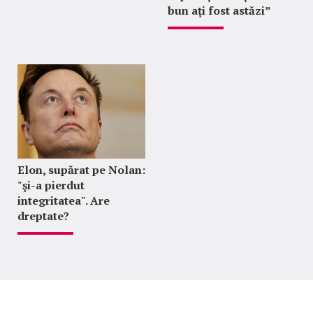
bun ați fost astăzi”
Elon, supărat pe Nolan:
"şi-a pierdut
integritatea". Are
dreptate?