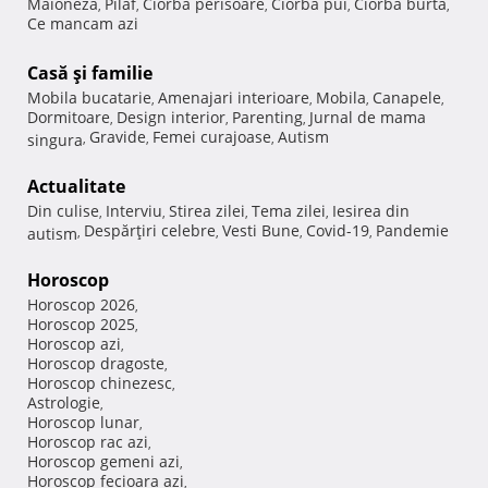
Maioneza
Pilaf
Ciorba perisoare
Ciorba pui
Ciorba burta
,
,
,
,
,
Ce mancam azi
Casă şi familie
Mobila bucatarie
Amenajari interioare
Mobila
Canapele
,
,
,
,
Dormitoare
Design interior
Parenting
Jurnal de mama
,
,
,
Gravide
Femei curajoase
Autism
singura
,
,
,
Actualitate
Din culise
Interviu
Stirea zilei
Tema zilei
Iesirea din
,
,
,
,
Despărţiri celebre
Vesti Bune
Covid-19
Pandemie
autism
,
,
,
,
Horoscop
Horoscop 2026
,
Horoscop 2025
,
Horoscop azi
,
Horoscop dragoste
,
Horoscop chinezesc
,
Astrologie
,
Horoscop lunar
,
Horoscop rac azi
,
Horoscop gemeni azi
,
Horoscop fecioara azi
,