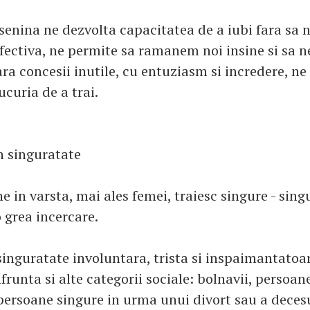
senina ne dezvolta capacitatea de a iubi fara sa
ectiva, ne permite sa ramanem noi insine si sa 
fara concesii inutile, cu entuziasm si incredere, ne
curia de a trai.
n singuratate
 in varsta, mai ales femei, traiesc singure - sing
o grea incercare.
singuratate involuntara, trista si inspaimantatoar
frunta si alte categorii sociale: bolnavii, persoan
ersoane singure in urma unui divort sau a deces