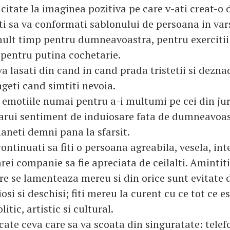
citate la imaginea pozitiva pe care v-ati creat-o 
ati sa va conformati sablonului de persoana in var
ult timp pentru dumneavoastra, pentru exercitii 
r pentru putina cochetarie.
va lasati din cand in cand prada tristetii si deznad
ngeti cand simtiti nevoia.
i emotiile numai pentru a-i multumi pe cei din jur
carui sentiment de induiosare fata de dumneavoas
maneti demni pana la sfarsit.
ontinuati sa fiti o persoana agreabila, vesela, int
arei companie sa fie apreciata de ceilalti. Amintit
re se lamenteaza mereu si din orice sunt evitate 
si si deschisi; fiti mereu la curent cu ce tot ce e
litic, artistic si cultural.
cate ceva care sa va scoata din singuratate: telef