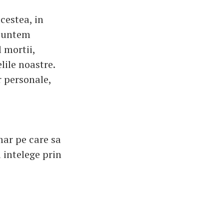
acestea, in
 suntem
 mortii,
lile noastre.
or personale,
mar pe care sa
 intelege prin