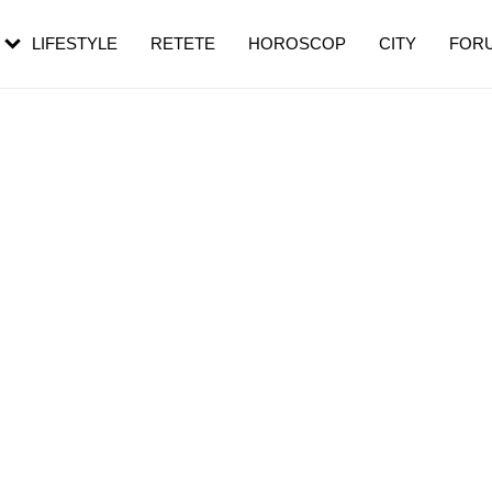
rezești mai des
Cât durează, cum te pregătești și cât
i în vârstă
de dureroasă este investigația
LIFESTYLE
RETETE
HOROSCOP
CITY
FOR