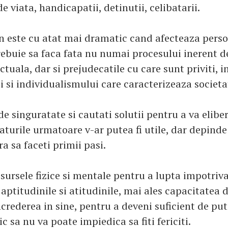
e viata, handicapatii, detinutii, celibatarii.
 este cu atat mai dramatic cand afecteaza perso
trebuie sa faca fata nu numai procesului inerent 
ectuala, dar si prejudecatile cu care sunt priviti, i
ii si individualismului care caracterizeaza societa
de singuratate si cautati solutii pentru a va elibe
faturile urmatoare v-ar putea fi utile, dar depind
 sa faceti primii pasi.
sursele fizice si mentale pentru a lupta impotriva
aptitudinile si atitudinile, mai ales capacitatea 
ncrederea in sine, pentru a deveni suficient de put
c sa nu va poate impiedica sa fiti fericiti.