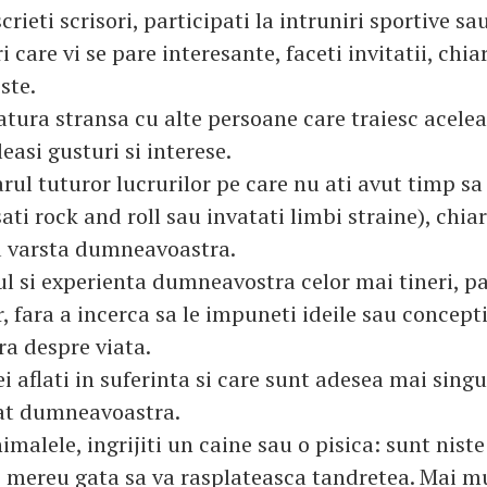
crieti scrisori, participati la intruniri sportive sau
i care vi se pare interesante, faceti invitatii, chiar
ste.
gatura stransa cu alte persoane care traiesc aceleas
leasi gusturi si interese.
rul tuturor lucrurilor pe care nu ati avut timp sa 
ati rock and roll sau invatati limbi straine), chia
u varsta dumneavoastra.
ul si experienta dumneavostra celor mai tineri, pa
or, fara a incerca sa le impuneti ideile sau concept
a despre viata.
ei aflati in suferinta si care sunt adesea mai singu
cat dumneavoastra.
imalele, ingrijiti un caine sau o pisica: sunt niste
li, mereu gata sa va rasplateasca tandretea. Mai mu