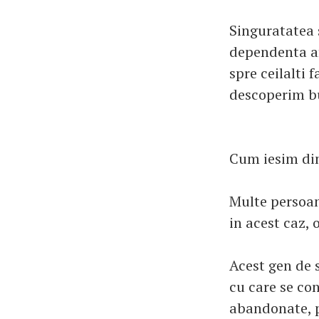
Singuratatea 
dependenta af
spre ceilalti 
descoperim bu
Cum iesim di
Multe persoane
in acest caz, 
Acest gen de 
cu care se con
abandonate, p