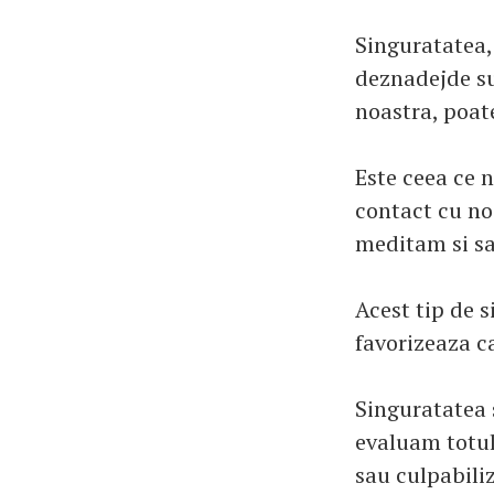
Singuratatea, 
deznadejde su
noastra, poate
Este ceea ce 
contact cu noi
meditam si s
Acest tip de s
favorizeaza c
Singuratatea 
evaluam totul 
sau culpabiliz