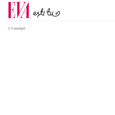
și 60 de ani. De ce te t
Carieră
pe măsură ce înaintez
Actualitate
© Copyright: