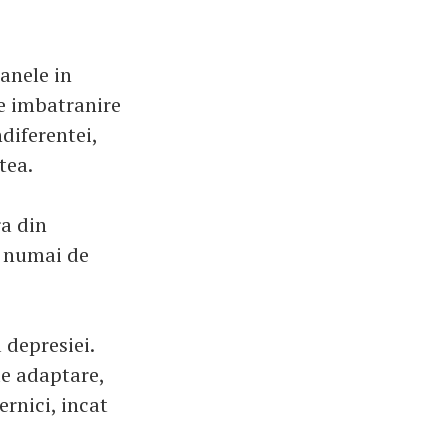
anele in
de imbatranire
ndiferentei,
tea.
ra din
e numai de
 depresiei.
de adaptare,
ernici, incat