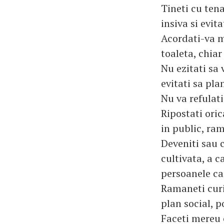
Tineti cu tena
insiva si evit
Acordati-va m
toaleta, chia
Nu ezitati sa 
evitati sa pla
Nu va refulat
Ripostati ori
in public, ra
Deveniti sau c
cultivata, a c
persoanele ca
Ramaneti curio
plan social, po
Faceti mereu 