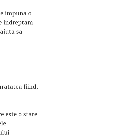
 ne impuna o
ne indreptam
 ajuta sa
uratatea fiind,
e este o stare
ele
ului