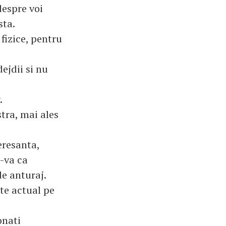
despre voi
sta.
fizice, pentru
ejdii si nu
.
tra, mai ales
eresanta,
i-va ca
de anturaj.
ste actual pe
onati