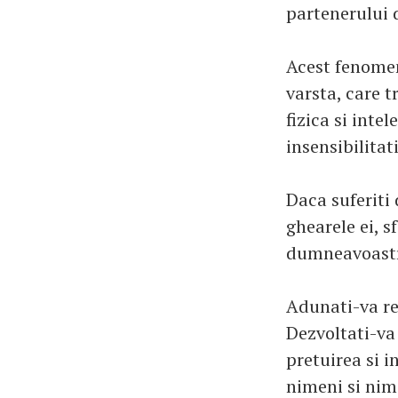
partenerului d
Acest fenomen
varsta, care 
fizica si intel
insensibilitat
Daca suferiti 
ghearele ei, s
dumneavoastra
Adunati-va re
Dezvoltati-va 
pretuirea si i
nimeni si nimi