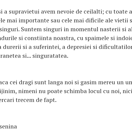
si a supravietui avem nevoie de ceilalti; cu toate 
e mai importante sau cele mai dificile ale vietii
inguri. Suntem singuri in momentul nasterii si al
durile si constiinta noastra, cu spaimele si indoie
 durerii si a suferintei, a depresiei si dificultatil
ranetea si... singuratatea.
aca cei dragi sunt langa noi si gasim mereu un u
ijinim, nimeni nu poate schimba locul cu noi, nici
ercari trecem de fapt.
senina