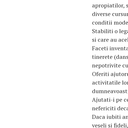
apropiatilor, s
diverse cursur
conditii mode
Stabiliti o le
si care au ace
Faceti inventa
tinerete (dans
nepotrivite c
Oferiti ajutor
activitatile l
dumneavoastr
Ajutati-i pe c
nefericiti de
Daca iubiti an
veseli si fide