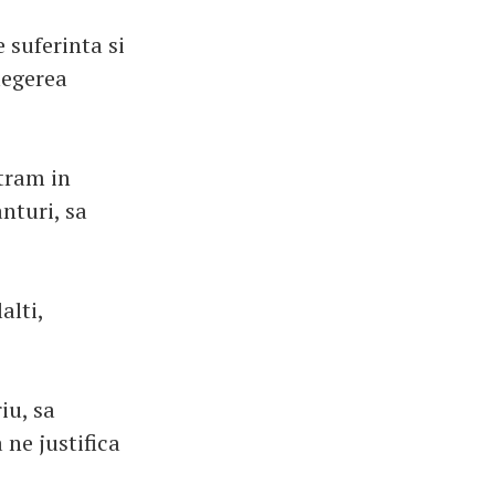
 suferinta si
legerea
tram in
nturi, sa
alti,
iu, sa
 ne justifica