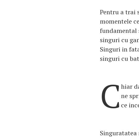
Pentru a trai 
momentele cel
fundamental s
singuri cu gan
Singuri in fata
singuri cu bat
C
hiar d
ne spr
ce inc
Singuratatea 