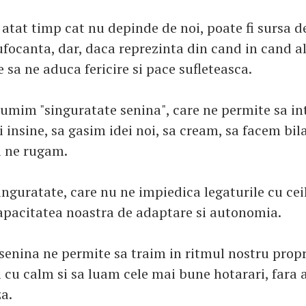
atat timp cat nu depinde de noi, poate fi sursa de
focanta, dar, daca reprezinta din cand in cand a
 sa ne aduca fericire si pace sufleteasca.
numim "singuratate senina", care ne permite sa in
 insine, sa gasim idei noi, sa cream, sa facem bila
a ne rugam.
inguratate, care nu ne impiedica legaturile cu ceil
apacitatea noastra de adaptare si autonomia.
senina ne permite sa traim in ritmul nostru propr
cu calm si sa luam cele mai bune hotarari, fara a
a.