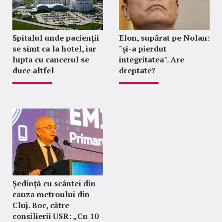
Spitalul unde pacienții
Elon, supărat pe Nolan:
se simt ca la hotel, iar
"şi-a pierdut
lupta cu cancerul se
integritatea". Are
duce altfel
dreptate?
Ședință cu scântei din
cauza metroului din
Cluj. Boc, către
consilierii USR: „Cu 10