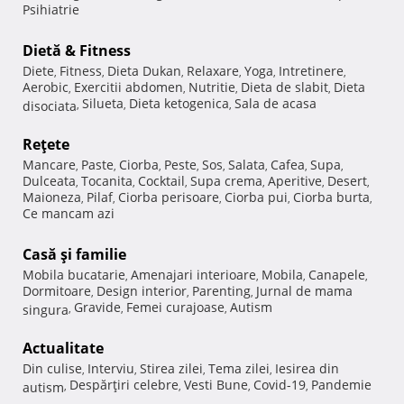
Psihiatrie
Dietă & Fitness
Diete
Fitness
Dieta Dukan
Relaxare
Yoga
Intretinere
,
,
,
,
,
,
Aerobic
Exercitii abdomen
Nutritie
Dieta de slabit
Dieta
,
,
,
,
Silueta
Dieta ketogenica
Sala de acasa
disociata
,
,
,
Reţete
Mancare
Paste
Ciorba
Peste
Sos
Salata
Cafea
Supa
,
,
,
,
,
,
,
,
Dulceata
Tocanita
Cocktail
Supa crema
Aperitive
Desert
,
,
,
,
,
,
Maioneza
Pilaf
Ciorba perisoare
Ciorba pui
Ciorba burta
,
,
,
,
,
Ce mancam azi
Casă şi familie
Mobila bucatarie
Amenajari interioare
Mobila
Canapele
,
,
,
,
Dormitoare
Design interior
Parenting
Jurnal de mama
,
,
,
Gravide
Femei curajoase
Autism
singura
,
,
,
Actualitate
Din culise
Interviu
Stirea zilei
Tema zilei
Iesirea din
,
,
,
,
Despărţiri celebre
Vesti Bune
Covid-19
Pandemie
autism
,
,
,
,