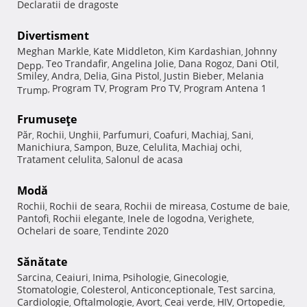
Declaratii de dragoste
Divertisment
Meghan Markle
Kate Middleton
Kim Kardashian
Johnny
,
,
,
Teo Trandafir
Angelina Jolie
Dana Rogoz
Dani Otil
Depp
,
,
,
,
,
Smiley
Andra
Delia
Gina Pistol
Justin Bieber
Melania
,
,
,
,
,
Program TV
Program Pro TV
Program Antena 1
Trump
,
,
,
Frumuseţe
Păr
Rochii
Unghii
Parfumuri
Coafuri
Machiaj
Sani
,
,
,
,
,
,
,
Manichiura
Sampon
Buze
Celulita
Machiaj ochi
,
,
,
,
,
Tratament celulita
Salonul de acasa
,
Modă
Rochii
Rochii de seara
Rochii de mireasa
Costume de baie
,
,
,
,
Pantofi
Rochii elegante
Inele de logodna
Verighete
,
,
,
,
Ochelari de soare
Tendinte 2020
,
Sănătate
Sarcina
Ceaiuri
Inima
Psihologie
Ginecologie
,
,
,
,
,
Stomatologie
Colesterol
Anticonceptionale
Test sarcina
,
,
,
,
Cardiologie
Oftalmologie
Avort
Ceai verde
HIV
Ortopedie
,
,
,
,
,
,