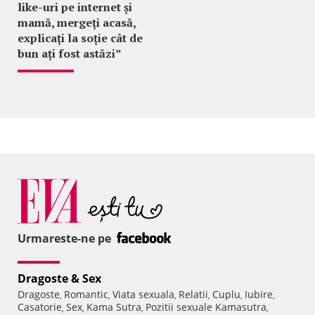
like-uri pe internet și
mamă, mergeți acasă,
explicați la soție cât de
bun ați fost astăzi”
Urmareste-ne pe
Dragoste & Sex
Dragoste
Romantic
Viata sexuala
Relatii
Cuplu
Iubire
,
,
,
,
,
,
Casatorie
Sex
Kama Sutra
Pozitii sexuale Kamasutra
,
,
,
,