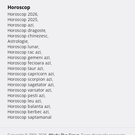
Horoscop
Horoscop 2026
,
Horoscop 2025
,
Horoscop azi
,
Horoscop dragoste
,
Horoscop chinezesc
,
Astrologie
,
Horoscop lunar
,
Horoscop rac azi
,
Horoscop gemeni azi
,
Horoscop fecioara azi
,
Horoscop taur azi
,
Horoscop capricorn azi
,
Horoscop scorpion azi
,
Horoscop sagetator azi
,
Horoscop varsator azi
,
Horoscop pesti azi
,
Horoscop leu azi
,
Horoscop balanta azi
,
Horoscop berbec azi
,
Horoscop saptamanal
Copyright © 2001-2026,
iMedia Plus Group
. Toate drepturile rezervate