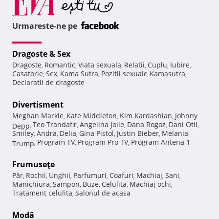
Urmareste-ne pe
Dragoste & Sex
Dragoste
Romantic
Viata sexuala
Relatii
Cuplu
Iubire
,
,
,
,
,
,
Casatorie
Sex
Kama Sutra
Pozitii sexuale Kamasutra
,
,
,
,
Declaratii de dragoste
Divertisment
Meghan Markle
Kate Middleton
Kim Kardashian
Johnny
,
,
,
Teo Trandafir
Angelina Jolie
Dana Rogoz
Dani Otil
Depp
,
,
,
,
,
Smiley
Andra
Delia
Gina Pistol
Justin Bieber
Melania
,
,
,
,
,
Program TV
Program Pro TV
Program Antena 1
Trump
,
,
,
Frumuseţe
Păr
Rochii
Unghii
Parfumuri
Coafuri
Machiaj
Sani
,
,
,
,
,
,
,
Manichiura
Sampon
Buze
Celulita
Machiaj ochi
,
,
,
,
,
Tratament celulita
Salonul de acasa
,
Modă