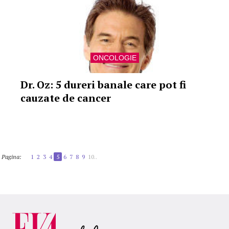
ONCOLOGIE
Dr. Oz: 5 dureri banale care pot fi
cauzate de cancer
Pagina:
1
2
3
4
5
6
7
8
9
10..