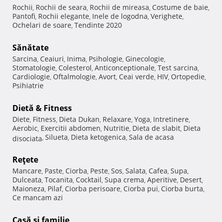
Rochii
Rochii de seara
Rochii de mireasa
Costume de baie
,
,
,
,
Pantofi
Rochii elegante
Inele de logodna
Verighete
,
,
,
,
Ochelari de soare
Tendinte 2020
,
Sănătate
Sarcina
Ceaiuri
Inima
Psihologie
Ginecologie
,
,
,
,
,
Stomatologie
Colesterol
Anticonceptionale
Test sarcina
,
,
,
,
Cardiologie
Oftalmologie
Avort
Ceai verde
HIV
Ortopedie
,
,
,
,
,
,
Psihiatrie
Dietă & Fitness
Diete
Fitness
Dieta Dukan
Relaxare
Yoga
Intretinere
,
,
,
,
,
,
Aerobic
Exercitii abdomen
Nutritie
Dieta de slabit
Dieta
,
,
,
,
Silueta
Dieta ketogenica
Sala de acasa
disociata
,
,
,
Reţete
Mancare
Paste
Ciorba
Peste
Sos
Salata
Cafea
Supa
,
,
,
,
,
,
,
,
Dulceata
Tocanita
Cocktail
Supa crema
Aperitive
Desert
,
,
,
,
,
,
Maioneza
Pilaf
Ciorba perisoare
Ciorba pui
Ciorba burta
,
,
,
,
,
Ce mancam azi
Casă şi familie