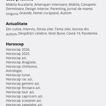
Mobila bucatarie
Amenajari interioare
Mobila
Canapele
,
,
,
,
Dormitoare
Design interior
Parenting
Jurnal de mama
,
,
,
Gravide
Femei curajoase
Autism
singura
,
,
,
Actualitate
Din culise
Interviu
Stirea zilei
Tema zilei
Iesirea din
,
,
,
,
Despărţiri celebre
Vesti Bune
Covid-19
Pandemie
autism
,
,
,
,
Horoscop
Horoscop 2026
,
Horoscop 2025
,
Horoscop azi
,
Horoscop dragoste
,
Horoscop chinezesc
,
Astrologie
,
Horoscop lunar
,
Horoscop rac azi
,
Horoscop gemeni azi
,
Horoscop fecioara azi
,
Horoscop taur azi
,
Horoscop capricorn azi
,
Horoscop scorpion azi
,
Horoscop sagetator azi
,