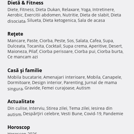
Dietă & Fitness
Diete
Fitness
Dieta Dukan
Relaxare
Yoga
Intretinere
,
,
,
,
,
,
Aerobic
Exercitii abdomen
Nutritie
Dieta de slabit
Dieta
,
,
,
,
Silueta
Dieta ketogenica
Sala de acasa
disociata
,
,
,
Reţete
Mancare
Paste
Ciorba
Peste
Sos
Salata
Cafea
Supa
,
,
,
,
,
,
,
,
Dulceata
Tocanita
Cocktail
Supa crema
Aperitive
Desert
,
,
,
,
,
,
Maioneza
Pilaf
Ciorba perisoare
Ciorba pui
Ciorba burta
,
,
,
,
,
Ce mancam azi
Casă şi familie
Mobila bucatarie
Amenajari interioare
Mobila
Canapele
,
,
,
,
Dormitoare
Design interior
Parenting
Jurnal de mama
,
,
,
Gravide
Femei curajoase
Autism
singura
,
,
,
Actualitate
Din culise
Interviu
Stirea zilei
Tema zilei
Iesirea din
,
,
,
,
Despărţiri celebre
Vesti Bune
Covid-19
Pandemie
autism
,
,
,
,
Horoscop
Horoscop 2026