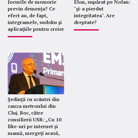
Jocurile de memorie
Elon, supărat pe Nolan:
previn demența? Ce
"şi-a pierdut
efect au, de fapt,
integritatea". Are
integramele, sudoku și
dreptate?
aplicațiile pentru creier
Ședință cu scântei din
cauza metroului din
Cluj. Boc, către
consilierii USR: „Cu 10
like-uri pe internet și
mamă, mergeți acasă,