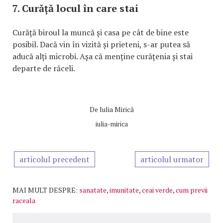
7. Curăță locul în care stai
Curăță biroul la muncă și casa pe cât de bine este
posibil. Dacă vin în vizită și prieteni, s-ar putea să
aducă alți microbi. Așa că menține curățenia și stai
departe de răceli.
De
Iulia Mirică
iulia-mirica
articolul precedent
articolul urmator
MAI MULT DESPRE:
sanatate
,
imunitate
,
ceai verde
,
cum previi
raceala