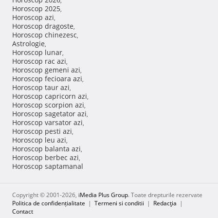
,
Horoscop 2025
,
Horoscop azi
,
Horoscop dragoste
,
Horoscop chinezesc
,
Astrologie
,
Horoscop lunar
,
Horoscop rac azi
,
Horoscop gemeni azi
,
Horoscop fecioara azi
,
Horoscop taur azi
,
Horoscop capricorn azi
,
Horoscop scorpion azi
,
Horoscop sagetator azi
,
Horoscop varsator azi
,
Horoscop pesti azi
,
Horoscop leu azi
,
Horoscop balanta azi
,
Horoscop berbec azi
,
Horoscop saptamanal
Copyright © 2001-2026,
iMedia Plus Group
. Toate drepturile rezervate
Politica de confidențialitate
|
Termeni si conditii
|
Redacţia
|
Contact