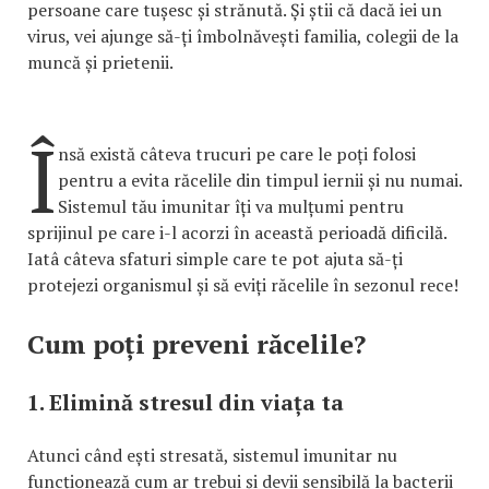
persoane care tușesc și strănută. Și știi că dacă iei un
virus, vei ajunge să-ți îmbolnăvești familia, colegii de la
muncă și prietenii.
Î
nsă există câteva trucuri pe care le poți folosi
pentru a evita răcelile din timpul iernii și nu numai.
Sistemul tău imunitar îți va mulțumi pentru
sprijinul pe care i-l acorzi în această perioadă dificilă.
Iatâ câteva sfaturi simple care te pot ajuta să-ți
protejezi organismul și să eviți răcelile în sezonul rece!
Cum poți preveni răcelile?
1. Elimină stresul din viața ta
Atunci când ești stresată, sistemul imunitar nu
funcționează cum ar trebui și devii sensibilă la bacterii