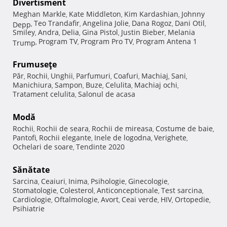
Divertisment
Meghan Markle
Kate Middleton
Kim Kardashian
Johnny
,
,
,
Teo Trandafir
Angelina Jolie
Dana Rogoz
Dani Otil
Depp
,
,
,
,
,
Smiley
Andra
Delia
Gina Pistol
Justin Bieber
Melania
,
,
,
,
,
Program TV
Program Pro TV
Program Antena 1
Trump
,
,
,
Frumuseţe
Păr
Rochii
Unghii
Parfumuri
Coafuri
Machiaj
Sani
,
,
,
,
,
,
,
Manichiura
Sampon
Buze
Celulita
Machiaj ochi
,
,
,
,
,
Tratament celulita
Salonul de acasa
,
Modă
Rochii
Rochii de seara
Rochii de mireasa
Costume de baie
,
,
,
,
Pantofi
Rochii elegante
Inele de logodna
Verighete
,
,
,
,
Ochelari de soare
Tendinte 2020
,
Sănătate
Sarcina
Ceaiuri
Inima
Psihologie
Ginecologie
,
,
,
,
,
Stomatologie
Colesterol
Anticonceptionale
Test sarcina
,
,
,
,
Cardiologie
Oftalmologie
Avort
Ceai verde
HIV
Ortopedie
,
,
,
,
,
,
Psihiatrie