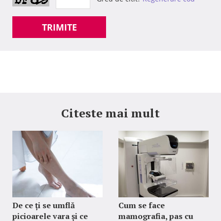
TRIMITE
Citeste mai mult
De ce ți se umflă
Cum se face
picioarele vara și ce
mamografia, pas cu