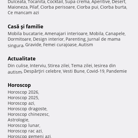
Dulceata
Tocanita
Cocktail
Supa crema
Aperitive
Desert
,
,
,
,
,
,
Maioneza
Pilaf
Ciorba perisoare
Ciorba pui
Ciorba burta
,
,
,
,
,
Ce mancam azi
Casă şi familie
Mobila bucatarie
Amenajari interioare
Mobila
Canapele
,
,
,
,
Dormitoare
Design interior
Parenting
Jurnal de mama
,
,
,
Gravide
Femei curajoase
Autism
singura
,
,
,
Actualitate
Din culise
Interviu
Stirea zilei
Tema zilei
Iesirea din
,
,
,
,
Despărţiri celebre
Vesti Bune
Covid-19
Pandemie
autism
,
,
,
,
Horoscop
Horoscop 2026
,
Horoscop 2025
,
Horoscop azi
,
Horoscop dragoste
,
Horoscop chinezesc
,
Astrologie
,
Horoscop lunar
,
Horoscop rac azi
,
Horoscop gemeni azi
,