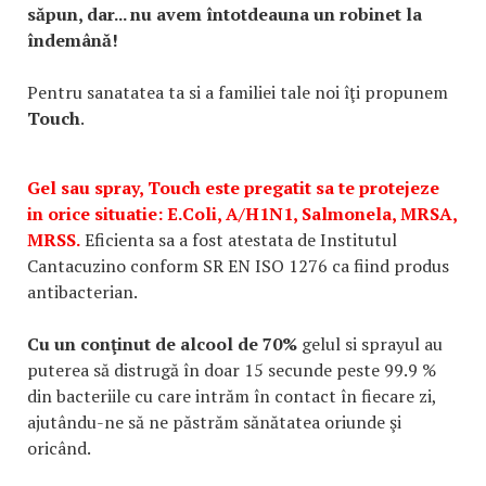
săpun, dar... nu avem întotdeauna un robinet la
îndemână!
Pentru sanatatea ta si a familiei tale noi îţi propunem
Touch
.
Gel sau spray, Touch este pregatit sa te protejeze
in orice situatie: E.Coli, A/H1N1, Salmonela, MRSA,
MRSS.
Eficienta sa a fost atestata de Institutul
Cantacuzino conform SR EN ISO 1276 ca fiind produs
antibacterian.
Cu un conţinut de alcool de 70%
gelul si sprayul au
puterea să distrugă în doar 15 secunde peste 99.9 %
din bacteriile cu care intrăm în contact în fiecare zi,
ajutându-ne să ne păstrăm sănătatea oriunde şi
oricând.