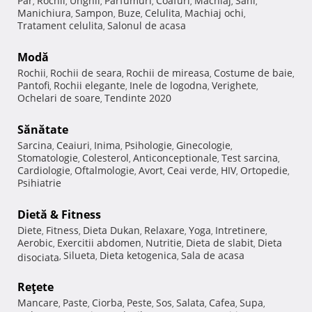
Păr
Rochii
Unghii
Parfumuri
Coafuri
Machiaj
Sani
,
,
,
,
,
,
,
Manichiura
Sampon
Buze
Celulita
Machiaj ochi
,
,
,
,
,
Tratament celulita
Salonul de acasa
,
Modă
Rochii
Rochii de seara
Rochii de mireasa
Costume de baie
,
,
,
,
Pantofi
Rochii elegante
Inele de logodna
Verighete
,
,
,
,
Ochelari de soare
Tendinte 2020
,
Sănătate
Sarcina
Ceaiuri
Inima
Psihologie
Ginecologie
,
,
,
,
,
Stomatologie
Colesterol
Anticonceptionale
Test sarcina
,
,
,
,
Cardiologie
Oftalmologie
Avort
Ceai verde
HIV
Ortopedie
,
,
,
,
,
,
Psihiatrie
Dietă & Fitness
Diete
Fitness
Dieta Dukan
Relaxare
Yoga
Intretinere
,
,
,
,
,
,
Aerobic
Exercitii abdomen
Nutritie
Dieta de slabit
Dieta
,
,
,
,
Silueta
Dieta ketogenica
Sala de acasa
disociata
,
,
,
Reţete
Mancare
Paste
Ciorba
Peste
Sos
Salata
Cafea
Supa
,
,
,
,
,
,
,
,