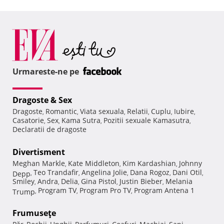
Urmareste-ne pe
Dragoste & Sex
Dragoste
Romantic
Viata sexuala
Relatii
Cuplu
Iubire
,
,
,
,
,
,
Casatorie
Sex
Kama Sutra
Pozitii sexuale Kamasutra
,
,
,
,
Declaratii de dragoste
Divertisment
Meghan Markle
Kate Middleton
Kim Kardashian
Johnny
,
,
,
Teo Trandafir
Angelina Jolie
Dana Rogoz
Dani Otil
Depp
,
,
,
,
,
Smiley
Andra
Delia
Gina Pistol
Justin Bieber
Melania
,
,
,
,
,
Program TV
Program Pro TV
Program Antena 1
Trump
,
,
,
Frumuseţe