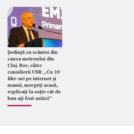
Ședință cu scântei din
cauza metroului din
Cluj. Boc, către
consilierii USR: „Cu 10
like-uri pe internet și
mamă, mergeți acasă,
explicați la soție cât de
bun ați fost astăzi”