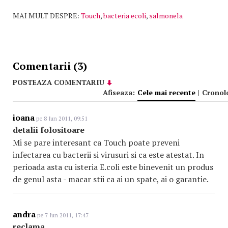
MAI MULT DESPRE:
Touch
,
bacteria ecoli
,
salmonela
Comentarii (3)
POSTEAZA COMENTARIU
Afiseaza:
Cele mai recente
|
Cronol
ioana
pe 8 Iun 2011, 09:51
detalii folositoare
Mi se pare interesant ca Touch poate preveni
infectarea cu bacterii si virusuri si ca este atestat. In
perioada asta cu isteria E.coli este binevenit un produs
de genul asta - macar stii ca ai un spate, ai o garantie.
andra
pe 7 Iun 2011, 17:47
reclama