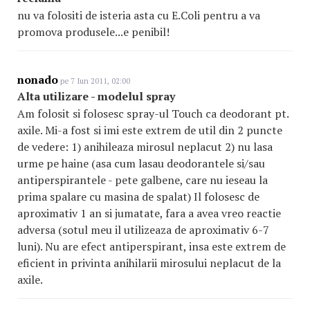
nu va folositi de isteria asta cu E.Coli pentru a va
promova produsele...e penibil!
nonado
pe 7 Iun 2011, 02:00
Alta utilizare - modelul spray
Am folosit si folosesc spray-ul Touch ca deodorant pt.
axile. Mi-a fost si imi este extrem de util din 2 puncte
de vedere: 1) anihileaza mirosul neplacut 2) nu lasa
urme pe haine (asa cum lasau deodorantele si/sau
antiperspirantele - pete galbene, care nu ieseau la
prima spalare cu masina de spalat) Il folosesc de
aproximativ 1 an si jumatate, fara a avea vreo reactie
adversa (sotul meu il utilizeaza de aproximativ 6-7
luni). Nu are efect antiperspirant, insa este extrem de
eficient in privinta anihilarii mirosului neplacut de la
axile.