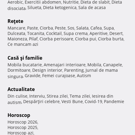
Aerobic
Exercitii abdomen
Nutritie
Dieta de slabit
Dieta
,
,
,
,
Silueta
Dieta ketogenica
Sala de acasa
disociata
,
,
,
Reţete
Mancare
Paste
Ciorba
Peste
Sos
Salata
Cafea
Supa
,
,
,
,
,
,
,
,
Dulceata
Tocanita
Cocktail
Supa crema
Aperitive
Desert
,
,
,
,
,
,
Maioneza
Pilaf
Ciorba perisoare
Ciorba pui
Ciorba burta
,
,
,
,
,
Ce mancam azi
Casă şi familie
Mobila bucatarie
Amenajari interioare
Mobila
Canapele
,
,
,
,
Dormitoare
Design interior
Parenting
Jurnal de mama
,
,
,
Gravide
Femei curajoase
Autism
singura
,
,
,
Actualitate
Din culise
Interviu
Stirea zilei
Tema zilei
Iesirea din
,
,
,
,
Despărţiri celebre
Vesti Bune
Covid-19
Pandemie
autism
,
,
,
,
Horoscop
Horoscop 2026
,
Horoscop 2025
,
Horoscop azi
,