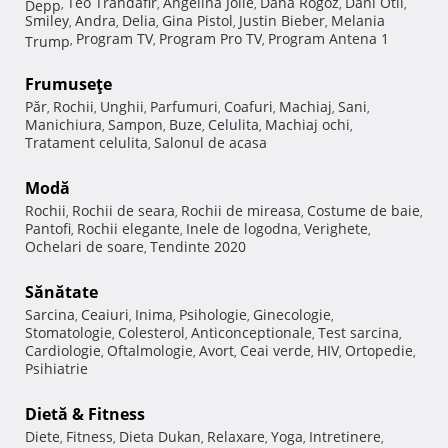
Teo Trandafir
Angelina Jolie
Dana Rogoz
Dani Otil
Depp
,
,
,
,
,
Smiley
Andra
Delia
Gina Pistol
Justin Bieber
Melania
,
,
,
,
,
Program TV
Program Pro TV
Program Antena 1
Trump
,
,
,
Frumuseţe
Păr
Rochii
Unghii
Parfumuri
Coafuri
Machiaj
Sani
,
,
,
,
,
,
,
Manichiura
Sampon
Buze
Celulita
Machiaj ochi
,
,
,
,
,
Tratament celulita
Salonul de acasa
,
Modă
Rochii
Rochii de seara
Rochii de mireasa
Costume de baie
,
,
,
,
Pantofi
Rochii elegante
Inele de logodna
Verighete
,
,
,
,
Ochelari de soare
Tendinte 2020
,
Sănătate
Sarcina
Ceaiuri
Inima
Psihologie
Ginecologie
,
,
,
,
,
Stomatologie
Colesterol
Anticonceptionale
Test sarcina
,
,
,
,
Cardiologie
Oftalmologie
Avort
Ceai verde
HIV
Ortopedie
,
,
,
,
,
,
Psihiatrie
Dietă & Fitness
Diete
Fitness
Dieta Dukan
Relaxare
Yoga
Intretinere
,
,
,
,
,
,