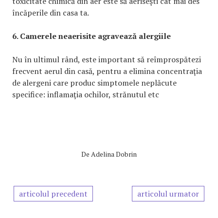
toxicitate chimică din aer este să aeriseşti cât mai des
încăperile din casa ta.
6. Camerele neaerisite agravează alergiile
Nu în ultimul rând, este important să reîmprospătezi
frecvent aerul din casă, pentru a elimina concentraţia
de alergeni care produc simptomele neplăcute
specifice: inflamaţia ochilor, strănutul etc
De
Adelina Dobrin
articolul precedent
articolul urmator