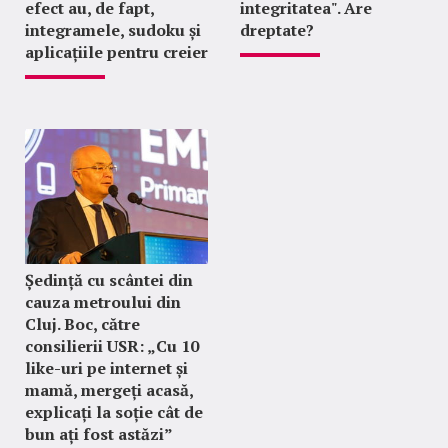
efect au, de fapt,
integritatea". Are
integramele, sudoku și
dreptate?
aplicațiile pentru creier
Ședință cu scântei din
cauza metroului din
Cluj. Boc, către
consilierii USR: „Cu 10
like-uri pe internet și
mamă, mergeți acasă,
explicați la soție cât de
bun ați fost astăzi”