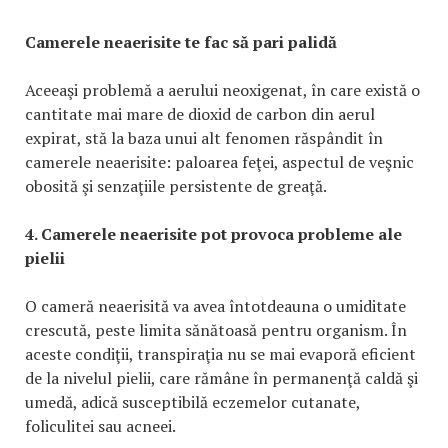
Camerele neaerisite te fac să pari palidă
Aceeaşi problemă a aerului neoxigenat, în care există o
cantitate mai mare de dioxid de carbon din aerul
expirat, stă la baza unui alt fenomen răspândit în
camerele neaerisite: paloarea feţei, aspectul de veşnic
obosită şi senzaţiile persistente de greaţă.
4. Camerele neaerisite pot provoca probleme ale
pielii
O cameră neaerisită va avea întotdeauna o umiditate
crescută, peste limita sănătoasă pentru organism. În
aceste condiţii, transpiraţia nu se mai evaporă eficient
de la nivelul pielii, care rămâne în permanenţă caldă şi
umedă, adică susceptibilă eczemelor cutanate,
foliculitei sau acneei.