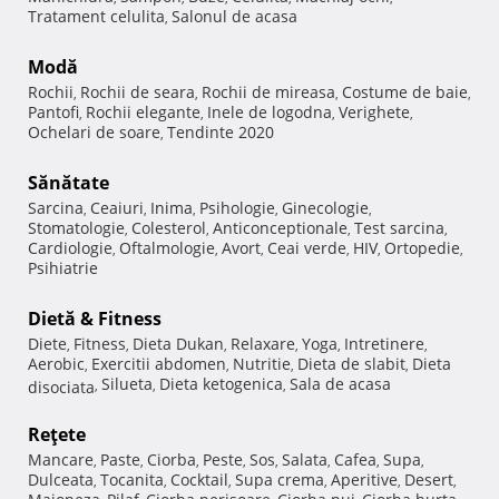
Tratament celulita
Salonul de acasa
,
Modă
Rochii
Rochii de seara
Rochii de mireasa
Costume de baie
,
,
,
,
Pantofi
Rochii elegante
Inele de logodna
Verighete
,
,
,
,
Ochelari de soare
Tendinte 2020
,
Sănătate
Sarcina
Ceaiuri
Inima
Psihologie
Ginecologie
,
,
,
,
,
Stomatologie
Colesterol
Anticonceptionale
Test sarcina
,
,
,
,
Cardiologie
Oftalmologie
Avort
Ceai verde
HIV
Ortopedie
,
,
,
,
,
,
Psihiatrie
Dietă & Fitness
Diete
Fitness
Dieta Dukan
Relaxare
Yoga
Intretinere
,
,
,
,
,
,
Aerobic
Exercitii abdomen
Nutritie
Dieta de slabit
Dieta
,
,
,
,
Silueta
Dieta ketogenica
Sala de acasa
disociata
,
,
,
Reţete
Mancare
Paste
Ciorba
Peste
Sos
Salata
Cafea
Supa
,
,
,
,
,
,
,
,
Dulceata
Tocanita
Cocktail
Supa crema
Aperitive
Desert
,
,
,
,
,
,