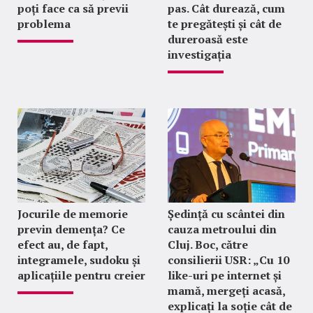
poți face ca să previi
pas. Cât durează, cum
problema
te pregătești și cât de
dureroasă este
investigația
Jocurile de memorie
Ședință cu scântei din
previn demența? Ce
cauza metroului din
efect au, de fapt,
Cluj. Boc, către
integramele, sudoku și
consilierii USR: „Cu 10
aplicațiile pentru creier
like-uri pe internet și
mamă, mergeți acasă,
explicați la soție cât de