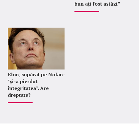
bun ați fost astăzi”
Elon, supărat pe Nolan:
"şi-a pierdut
integritatea". Are
dreptate?