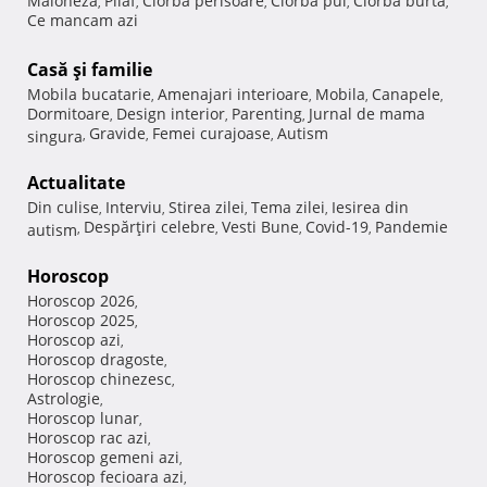
Maioneza
Pilaf
Ciorba perisoare
Ciorba pui
Ciorba burta
,
,
,
,
,
Ce mancam azi
Casă şi familie
Mobila bucatarie
Amenajari interioare
Mobila
Canapele
,
,
,
,
Dormitoare
Design interior
Parenting
Jurnal de mama
,
,
,
Gravide
Femei curajoase
Autism
singura
,
,
,
Actualitate
Din culise
Interviu
Stirea zilei
Tema zilei
Iesirea din
,
,
,
,
Despărţiri celebre
Vesti Bune
Covid-19
Pandemie
autism
,
,
,
,
Horoscop
Horoscop 2026
,
Horoscop 2025
,
Horoscop azi
,
Horoscop dragoste
,
Horoscop chinezesc
,
Astrologie
,
Horoscop lunar
,
Horoscop rac azi
,
Horoscop gemeni azi
,
Horoscop fecioara azi
,