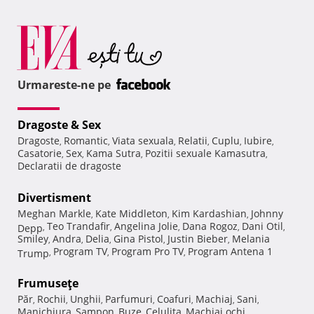
Urmareste-ne pe
Dragoste & Sex
Dragoste
Romantic
Viata sexuala
Relatii
Cuplu
Iubire
,
,
,
,
,
,
Casatorie
Sex
Kama Sutra
Pozitii sexuale Kamasutra
,
,
,
,
Declaratii de dragoste
Divertisment
Meghan Markle
Kate Middleton
Kim Kardashian
Johnny
,
,
,
Teo Trandafir
Angelina Jolie
Dana Rogoz
Dani Otil
Depp
,
,
,
,
,
Smiley
Andra
Delia
Gina Pistol
Justin Bieber
Melania
,
,
,
,
,
Program TV
Program Pro TV
Program Antena 1
Trump
,
,
,
Frumuseţe
Păr
Rochii
Unghii
Parfumuri
Coafuri
Machiaj
Sani
,
,
,
,
,
,
,
Manichiura
Sampon
Buze
Celulita
Machiaj ochi
,
,
,
,
,