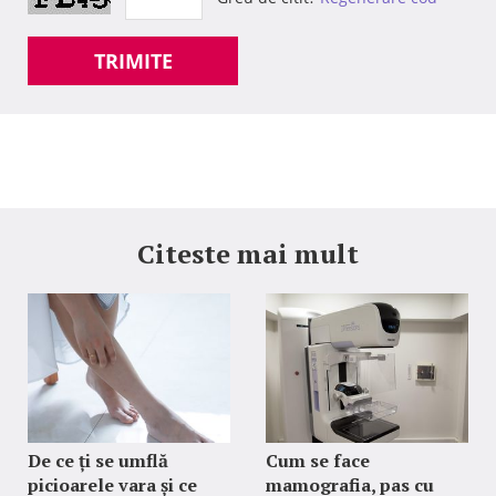
TRIMITE
Citeste mai mult
De ce ți se umflă
Cum se face
picioarele vara și ce
mamografia, pas cu