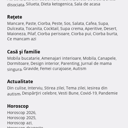
Silueta
Dieta ketogenica
Sala de acasa
disociata
,
,
,
Reţete
Mancare
Paste
Ciorba
Peste
Sos
Salata
Cafea
Supa
,
,
,
,
,
,
,
,
Dulceata
Tocanita
Cocktail
Supa crema
Aperitive
Desert
,
,
,
,
,
,
Maioneza
Pilaf
Ciorba perisoare
Ciorba pui
Ciorba burta
,
,
,
,
,
Ce mancam azi
Casă şi familie
Mobila bucatarie
Amenajari interioare
Mobila
Canapele
,
,
,
,
Dormitoare
Design interior
Parenting
Jurnal de mama
,
,
,
Gravide
Femei curajoase
Autism
singura
,
,
,
Actualitate
Din culise
Interviu
Stirea zilei
Tema zilei
Iesirea din
,
,
,
,
Despărţiri celebre
Vesti Bune
Covid-19
Pandemie
autism
,
,
,
,
Horoscop
Horoscop 2026
,
Horoscop 2025
,
Horoscop azi
,
Horoscop dragoste