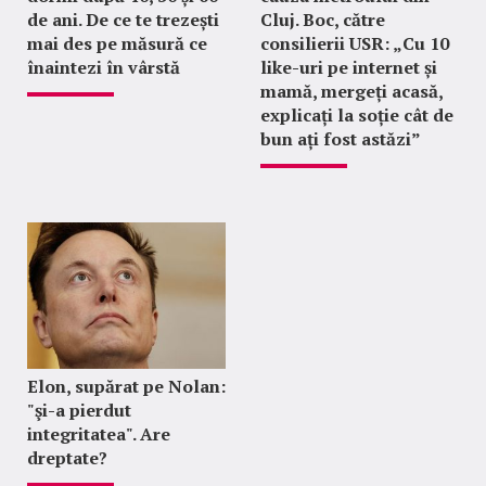
de ani. De ce te trezești
Cluj. Boc, către
mai des pe măsură ce
consilierii USR: „Cu 10
înaintezi în vârstă
like-uri pe internet și
mamă, mergeți acasă,
explicați la soție cât de
bun ați fost astăzi”
Elon, supărat pe Nolan:
"şi-a pierdut
integritatea". Are
dreptate?