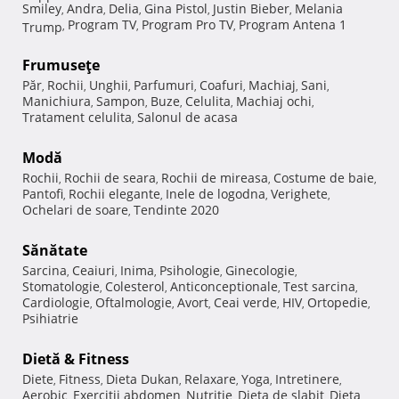
Smiley
Andra
Delia
Gina Pistol
Justin Bieber
Melania
,
,
,
,
,
Program TV
Program Pro TV
Program Antena 1
Trump
,
,
,
Frumuseţe
Păr
Rochii
Unghii
Parfumuri
Coafuri
Machiaj
Sani
,
,
,
,
,
,
,
Manichiura
Sampon
Buze
Celulita
Machiaj ochi
,
,
,
,
,
Tratament celulita
Salonul de acasa
,
Modă
Rochii
Rochii de seara
Rochii de mireasa
Costume de baie
,
,
,
,
Pantofi
Rochii elegante
Inele de logodna
Verighete
,
,
,
,
Ochelari de soare
Tendinte 2020
,
Sănătate
Sarcina
Ceaiuri
Inima
Psihologie
Ginecologie
,
,
,
,
,
Stomatologie
Colesterol
Anticonceptionale
Test sarcina
,
,
,
,
Cardiologie
Oftalmologie
Avort
Ceai verde
HIV
Ortopedie
,
,
,
,
,
,
Psihiatrie
Dietă & Fitness
Diete
Fitness
Dieta Dukan
Relaxare
Yoga
Intretinere
,
,
,
,
,
,
Aerobic
Exercitii abdomen
Nutritie
Dieta de slabit
Dieta
,
,
,
,