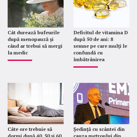
Cât durează bufeurile
Deficitul de vitamina D
după menopauză și
după 50 de ani: 8
când ar trebui să mergi
semne pe care mulți le
la medic
confundă cu
îmbătrânirea
Câte ore trebuie să
Ședință cu scântei din
dormi după 40, 50 și 60
cauza metroului din