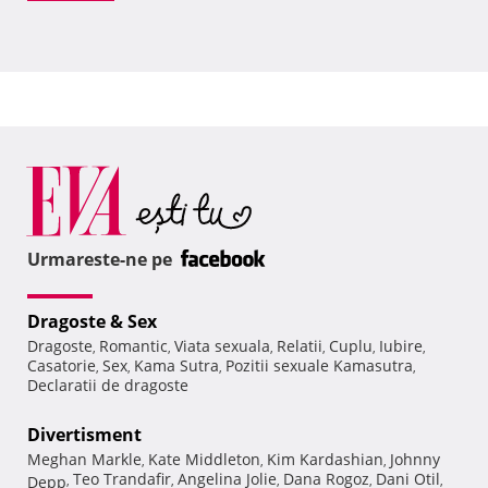
Urmareste-ne pe
Dragoste & Sex
Dragoste
Romantic
Viata sexuala
Relatii
Cuplu
Iubire
,
,
,
,
,
,
Casatorie
Sex
Kama Sutra
Pozitii sexuale Kamasutra
,
,
,
,
Declaratii de dragoste
Divertisment
Meghan Markle
Kate Middleton
Kim Kardashian
Johnny
,
,
,
Teo Trandafir
Angelina Jolie
Dana Rogoz
Dani Otil
Depp
,
,
,
,
,