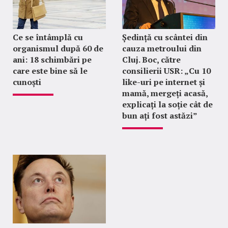
Ce se întâmplă cu
Ședință cu scântei din
organismul după 60 de
cauza metroului din
ani: 18 schimbări pe
Cluj. Boc, către
care este bine să le
consilierii USR: „Cu 10
cunoști
like-uri pe internet și
mamă, mergeți acasă,
explicați la soție cât de
bun ați fost astăzi”