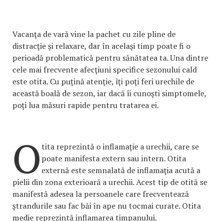
Vacanţa de vară vine la pachet cu zile pline de
distracţie şi relaxare, dar în acelaşi timp poate fi o
perioadă problematică pentru sănătatea ta. Una dintre
cele mai frecvente afecţiuni specifice sezonului cald
este otita. Cu puţină atenţie, îţi poţi feri urechile de
această boală de sezon, iar dacă îi cunoşti simptomele,
poţi lua măsuri rapide pentru tratarea ei.
O
tita reprezintă o inflamaţie a urechii, care se
poate manifesta extern sau intern. Otita
externă este semnalată de inflamaţia acută a
pielii din zona exterioară a urechii. Acest tip de otită se
manifestă adesea la persoanele care frecventează
ştrandurile sau fac băi în ape nu tocmai curate. Otita
medie reprezintă inflamarea timpanului.