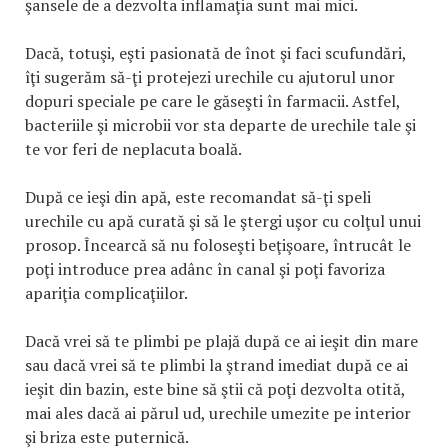
şansele de a dezvolta inflamaţia sunt mai mici.
Dacă, totuşi, eşti pasionată de înot şi faci scufundări,
îţi sugerăm să-ţi protejezi urechile cu ajutorul unor
dopuri speciale pe care le găseşti în farmacii. Astfel,
bacteriile şi microbii vor sta departe de urechile tale şi
te vor feri de neplacuta boală.
După ce ieşi din apă, este recomandat să-ţi speli
urechile cu apă curată şi să le ştergi uşor cu colţul unui
prosop. Încearcă să nu foloseşti beţişoare, întrucât le
poţi introduce prea adânc în canal şi poţi favoriza
apariţia complicaţiilor.
Dacă vrei să te plimbi pe plajă după ce ai ieşit din mare
sau dacă vrei să te plimbi la ştrand imediat după ce ai
ieşit din bazin, este bine să ştii că poţi dezvolta otită,
mai ales dacă ai părul ud, urechile umezite pe interior
şi briza este puternică.