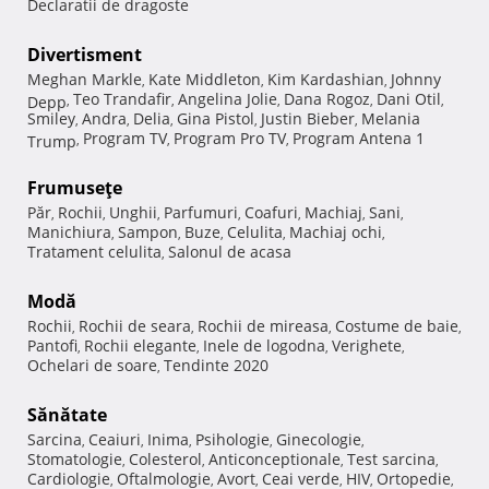
Declaratii de dragoste
Divertisment
Meghan Markle
Kate Middleton
Kim Kardashian
Johnny
,
,
,
Teo Trandafir
Angelina Jolie
Dana Rogoz
Dani Otil
Depp
,
,
,
,
,
Smiley
Andra
Delia
Gina Pistol
Justin Bieber
Melania
,
,
,
,
,
Program TV
Program Pro TV
Program Antena 1
Trump
,
,
,
Frumuseţe
Păr
Rochii
Unghii
Parfumuri
Coafuri
Machiaj
Sani
,
,
,
,
,
,
,
Manichiura
Sampon
Buze
Celulita
Machiaj ochi
,
,
,
,
,
Tratament celulita
Salonul de acasa
,
Modă
Rochii
Rochii de seara
Rochii de mireasa
Costume de baie
,
,
,
,
Pantofi
Rochii elegante
Inele de logodna
Verighete
,
,
,
,
Ochelari de soare
Tendinte 2020
,
Sănătate
Sarcina
Ceaiuri
Inima
Psihologie
Ginecologie
,
,
,
,
,
Stomatologie
Colesterol
Anticonceptionale
Test sarcina
,
,
,
,
Cardiologie
Oftalmologie
Avort
Ceai verde
HIV
Ortopedie
,
,
,
,
,
,