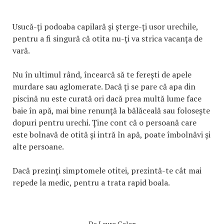
Usucă-ţi podoaba capilară şi şterge-ţi usor urechile,
pentru a fi singură că otita nu-ţi va strica vacanţa de
vară.
Nu în ultimul rând, încearcă să te fereşti de apele
murdare sau aglomerate. Dacă ţi se pare că apa din
piscină nu este curată ori dacă prea multă lume face
baie în apă, mai bine renunţă la bălăceală sau foloseşte
dopuri pentru urechi. Ţine cont că o persoană care
este bolnavă de otită şi intră în apă, poate îmbolnăvi şi
alte persoane.
Dacă prezinţi simptomele otitei, prezintă-te cât mai
repede la medic, pentru a trata rapid boala.
De
Laura Galan