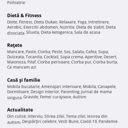
Psihiatrie
Dietă & Fitness
Diete
Fitness
Dieta Dukan
Relaxare
Yoga
Intretinere
,
,
,
,
,
,
Aerobic
Exercitii abdomen
Nutritie
Dieta de slabit
Dieta
,
,
,
,
Silueta
Dieta ketogenica
Sala de acasa
disociata
,
,
,
Reţete
Mancare
Paste
Ciorba
Peste
Sos
Salata
Cafea
Supa
,
,
,
,
,
,
,
,
Dulceata
Tocanita
Cocktail
Supa crema
Aperitive
Desert
,
,
,
,
,
,
Maioneza
Pilaf
Ciorba perisoare
Ciorba pui
Ciorba burta
,
,
,
,
,
Ce mancam azi
Casă şi familie
Mobila bucatarie
Amenajari interioare
Mobila
Canapele
,
,
,
,
Dormitoare
Design interior
Parenting
Jurnal de mama
,
,
,
Gravide
Femei curajoase
Autism
singura
,
,
,
Actualitate
Din culise
Interviu
Stirea zilei
Tema zilei
Iesirea din
,
,
,
,
Despărţiri celebre
Vesti Bune
Covid-19
Pandemie
autism
,
,
,
,