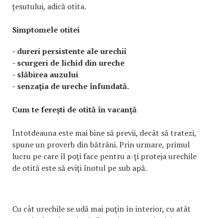
ţesutului, adică otita.
Simptomele otitei
- dureri persistente ale urechii
- scurgeri de lichid din ureche
- slăbirea auzului
- senzaţia de ureche înfundată.
Cum te fereşti de otită în vacanţă
Întotdeauna este mai bine să previi, decât să tratezi,
spune un proverb din bătrâni. Prin urmare, primul
lucru pe care îl poţi face pentru a-ţi proteja urechile
de otită este să eviţi înotul pe sub apă.
Cu cât urechile se udă mai puţin în interior, cu atât