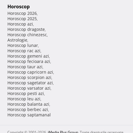
Horoscop
Horoscop 2026
,
Horoscop 2025
,
Horoscop azi
,
Horoscop dragoste
,
Horoscop chinezesc
,
Astrologie
,
Horoscop lunar
,
Horoscop rac azi
,
Horoscop gemeni azi
,
Horoscop fecioara azi
,
Horoscop taur azi
,
Horoscop capricorn azi
,
Horoscop scorpion azi
,
Horoscop sagetator azi
,
Horoscop varsator azi
,
Horoscop pesti azi
,
Horoscop leu azi
,
Horoscop balanta azi
,
Horoscop berbec azi
,
Horoscop saptamanal
Copyright © 2001-2026,
iMedia Plus Group
. Toate drepturile rezervate