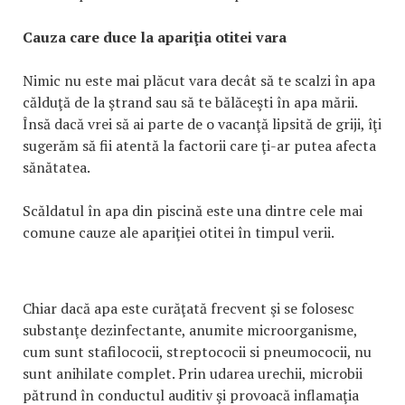
Cauza care duce la apariţia otitei vara
Nimic nu este mai plăcut vara decât să te scalzi în apa
călduţă de la ştrand sau să te bălăceşti în apa mării.
Însă dacă vrei să ai parte de o vacanţă lipsită de griji, îţi
sugerăm să fii atentă la factorii care ţi-ar putea afecta
sănătatea.
Scăldatul în apa din piscină este una dintre cele mai
comune cauze ale apariţiei otitei în timpul verii.
Chiar dacă apa este curăţată frecvent şi se folosesc
substanţe dezinfectante, anumite microorganisme,
cum sunt stafilococii, streptococii si pneumococii, nu
sunt anihilate complet. Prin udarea urechii, microbii
pătrund în conductul auditiv şi provoacă inflamaţia