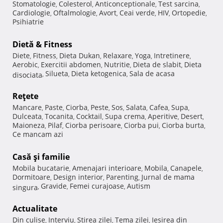
Stomatologie
Colesterol
Anticonceptionale
Test sarcina
,
,
,
,
Cardiologie
Oftalmologie
Avort
Ceai verde
HIV
Ortopedie
,
,
,
,
,
,
Psihiatrie
Dietă & Fitness
Diete
Fitness
Dieta Dukan
Relaxare
Yoga
Intretinere
,
,
,
,
,
,
Aerobic
Exercitii abdomen
Nutritie
Dieta de slabit
Dieta
,
,
,
,
Silueta
Dieta ketogenica
Sala de acasa
disociata
,
,
,
Reţete
Mancare
Paste
Ciorba
Peste
Sos
Salata
Cafea
Supa
,
,
,
,
,
,
,
,
Dulceata
Tocanita
Cocktail
Supa crema
Aperitive
Desert
,
,
,
,
,
,
Maioneza
Pilaf
Ciorba perisoare
Ciorba pui
Ciorba burta
,
,
,
,
,
Ce mancam azi
Casă şi familie
Mobila bucatarie
Amenajari interioare
Mobila
Canapele
,
,
,
,
Dormitoare
Design interior
Parenting
Jurnal de mama
,
,
,
Gravide
Femei curajoase
Autism
singura
,
,
,
Actualitate
Din culise
Interviu
Stirea zilei
Tema zilei
Iesirea din
,
,
,
,