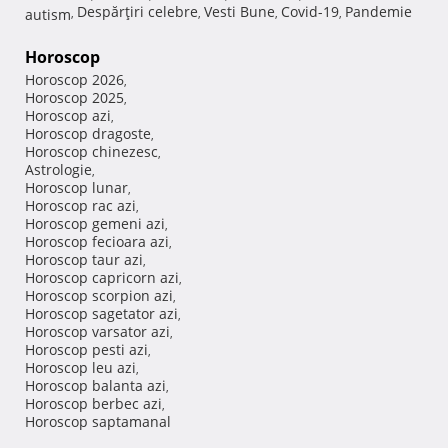
Despărţiri celebre
Vesti Bune
Covid-19
Pandemie
autism
,
,
,
,
Horoscop
Horoscop 2026
,
Horoscop 2025
,
Horoscop azi
,
Horoscop dragoste
,
Horoscop chinezesc
,
Astrologie
,
Horoscop lunar
,
Horoscop rac azi
,
Horoscop gemeni azi
,
Horoscop fecioara azi
,
Horoscop taur azi
,
Horoscop capricorn azi
,
Horoscop scorpion azi
,
Horoscop sagetator azi
,
Horoscop varsator azi
,
Horoscop pesti azi
,
Horoscop leu azi
,
Horoscop balanta azi
,
Horoscop berbec azi
,
Horoscop saptamanal