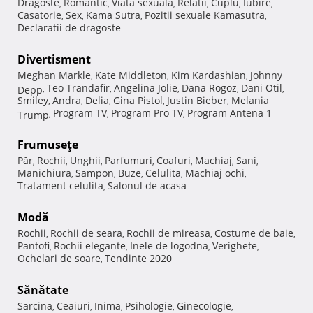
Dragoste
Romantic
Viata sexuala
Relatii
Cuplu
Iubire
,
,
,
,
,
,
Casatorie
Sex
Kama Sutra
Pozitii sexuale Kamasutra
,
,
,
,
Declaratii de dragoste
Divertisment
Meghan Markle
Kate Middleton
Kim Kardashian
Johnny
,
,
,
Teo Trandafir
Angelina Jolie
Dana Rogoz
Dani Otil
Depp
,
,
,
,
,
Smiley
Andra
Delia
Gina Pistol
Justin Bieber
Melania
,
,
,
,
,
Program TV
Program Pro TV
Program Antena 1
Trump
,
,
,
Frumuseţe
Păr
Rochii
Unghii
Parfumuri
Coafuri
Machiaj
Sani
,
,
,
,
,
,
,
Manichiura
Sampon
Buze
Celulita
Machiaj ochi
,
,
,
,
,
Tratament celulita
Salonul de acasa
,
Modă
Rochii
Rochii de seara
Rochii de mireasa
Costume de baie
,
,
,
,
Pantofi
Rochii elegante
Inele de logodna
Verighete
,
,
,
,
Ochelari de soare
Tendinte 2020
,
Sănătate
Sarcina
Ceaiuri
Inima
Psihologie
Ginecologie
,
,
,
,
,