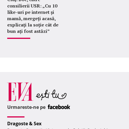
consilierii USR: „Cu 10
like-uri pe internet și
mamă, mergeți acasă,
explicați la soție cât de
bun ați fost astăzi”
Urmareste-ne pe
Dragoste & Sex