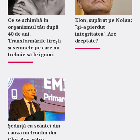
Ce se schimbă în
Elon, supărat pe Nolan:
organismul tău după
"şi-a pierdut
40 de ani.
integritatea". Are
Transformările firești
dreptate?
și semnele pe care nu
trebuie să le ignori
Ședință cu scântei din
cauza metroului din
Cluj. Boc, către