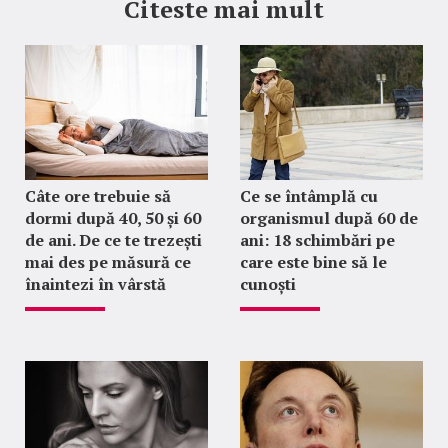
Citeste mai mult
Câte ore trebuie să
Ce se întâmplă cu
dormi după 40, 50 și 60
organismul după 60 de
de ani. De ce te trezești
ani: 18 schimbări pe
mai des pe măsură ce
care este bine să le
înaintezi în vârstă
cunoști