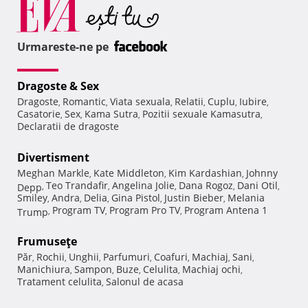
Urmareste-ne pe
Dragoste & Sex
Dragoste
Romantic
Viata sexuala
Relatii
Cuplu
Iubire
,
,
,
,
,
,
Casatorie
Sex
Kama Sutra
Pozitii sexuale Kamasutra
,
,
,
,
Declaratii de dragoste
Divertisment
Meghan Markle
Kate Middleton
Kim Kardashian
Johnny
,
,
,
Teo Trandafir
Angelina Jolie
Dana Rogoz
Dani Otil
Depp
,
,
,
,
,
Smiley
Andra
Delia
Gina Pistol
Justin Bieber
Melania
,
,
,
,
,
Program TV
Program Pro TV
Program Antena 1
Trump
,
,
,
Frumuseţe
Păr
Rochii
Unghii
Parfumuri
Coafuri
Machiaj
Sani
,
,
,
,
,
,
,
Manichiura
Sampon
Buze
Celulita
Machiaj ochi
,
,
,
,
,
Tratament celulita
Salonul de acasa
,