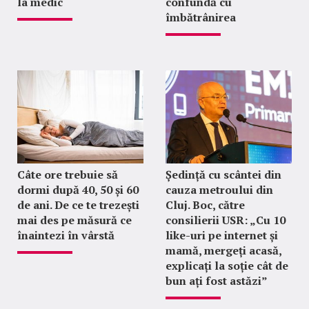
la medic
confundă cu
îmbătrânirea
Câte ore trebuie să
Ședință cu scântei din
dormi după 40, 50 și 60
cauza metroului din
de ani. De ce te trezești
Cluj. Boc, către
mai des pe măsură ce
consilierii USR: „Cu 10
înaintezi în vârstă
like-uri pe internet și
mamă, mergeți acasă,
explicați la soție cât de
bun ați fost astăzi”