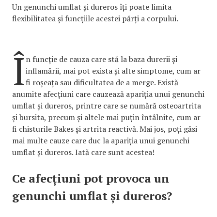
Un genunchi umflat și dureros îți poate limita
flexibilitatea și funcțiile acestei părți a corpului.
Î
n funcție de cauza care stă la baza durerii și
inflamării, mai pot exista și alte simptome, cum ar
fi roșeața sau dificultatea de a merge. Există
anumite afecțiuni care cauzează apariția unui genunchi
umflat și dureros, printre care se numără osteoartrita
și bursita, precum și altele mai puțin întâlnite, cum ar
fi chisturile Bakes și artrita reactivă. Mai jos, poți găsi
mai multe cauze care duc la apariția unui genunchi
umflat și dureros. Iată care sunt acestea!
Ce afecțiuni pot provoca un
genunchi umflat și dureros?