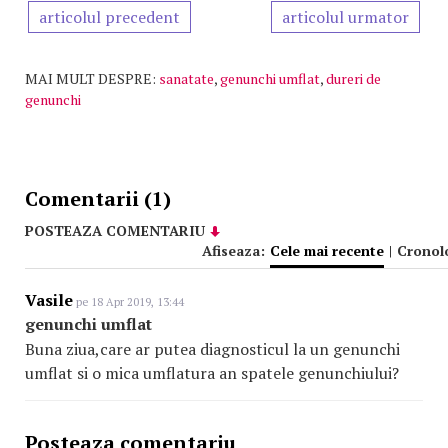
articolul precedent
articolul urmator
MAI MULT DESPRE:
sanatate
,
genunchi umflat
,
dureri de
genunchi
Comentarii (1)
POSTEAZA COMENTARIU
Afiseaza:
Cele mai recente
|
Cronol
Vasile
pe 18 Apr 2019, 13:44
genunchi umflat
Buna ziua,care ar putea diagnosticul la un genunchi
umflat si o mica umflatura an spatele genunchiului?
Posteaza comentariu