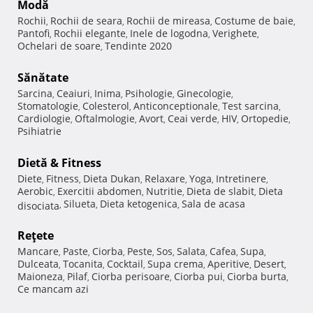
Modă
Rochii
Rochii de seara
Rochii de mireasa
Costume de baie
,
,
,
,
Pantofi
Rochii elegante
Inele de logodna
Verighete
,
,
,
,
Ochelari de soare
Tendinte 2020
,
Sănătate
Sarcina
Ceaiuri
Inima
Psihologie
Ginecologie
,
,
,
,
,
Stomatologie
Colesterol
Anticonceptionale
Test sarcina
,
,
,
,
Cardiologie
Oftalmologie
Avort
Ceai verde
HIV
Ortopedie
,
,
,
,
,
,
Psihiatrie
Dietă & Fitness
Diete
Fitness
Dieta Dukan
Relaxare
Yoga
Intretinere
,
,
,
,
,
,
Aerobic
Exercitii abdomen
Nutritie
Dieta de slabit
Dieta
,
,
,
,
Silueta
Dieta ketogenica
Sala de acasa
disociata
,
,
,
Reţete
Mancare
Paste
Ciorba
Peste
Sos
Salata
Cafea
Supa
,
,
,
,
,
,
,
,
Dulceata
Tocanita
Cocktail
Supa crema
Aperitive
Desert
,
,
,
,
,
,
Maioneza
Pilaf
Ciorba perisoare
Ciorba pui
Ciorba burta
,
,
,
,
,
Ce mancam azi