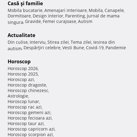
Casă şi familie
Mobila bucatarie
Amenajari interioare
Mobila
Canapele
,
,
,
,
Dormitoare
Design interior
Parenting
Jurnal de mama
,
,
,
Gravide
Femei curajoase
Autism
singura
,
,
,
Actualitate
Din culise
Interviu
Stirea zilei
Tema zilei
Iesirea din
,
,
,
,
Despărţiri celebre
Vesti Bune
Covid-19
Pandemie
autism
,
,
,
,
Horoscop
Horoscop 2026
,
Horoscop 2025
,
Horoscop azi
,
Horoscop dragoste
,
Horoscop chinezesc
,
Astrologie
,
Horoscop lunar
,
Horoscop rac azi
,
Horoscop gemeni azi
,
Horoscop fecioara azi
,
Horoscop taur azi
,
Horoscop capricorn azi
,
Horoscop scorpion azi
,