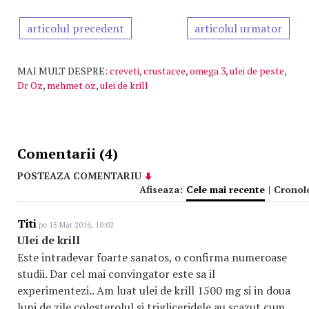
articolul precedent
articolul urmator
MAI MULT DESPRE:
creveti
,
crustacee
,
omega 3
,
ulei de peste
,
Dr Oz
,
mehmet oz
,
ulei de krill
Comentarii (4)
POSTEAZA COMENTARIU
Afiseaza:
Cele mai recente
|
Cronol
Titi
pe 15 Mar 2016, 10:02
Ulei de krill
Este intradevar foarte sanatos, o confirma numeroase
studii. Dar cel mai convingator este sa il
experimentezi.. Am luat ulei de krill 1500 mg si in doua
luni de zile colesterolul si trigliceridele au scazut cum