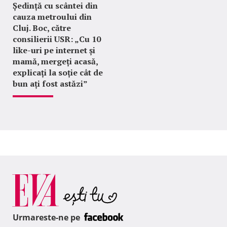
Ședință cu scântei din
cauza metroului din
Cluj. Boc, către
consilierii USR: „Cu 10
like-uri pe internet și
mamă, mergeți acasă,
explicați la soție cât de
bun ați fost astăzi”
Urmareste-ne pe