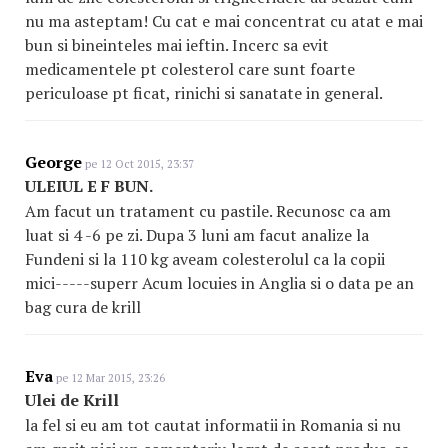
nu ma asteptam! Cu cat e mai concentrat cu atat e mai
bun si bineinteles mai ieftin. Incerc sa evit
medicamentele pt colesterol care sunt foarte
periculoase pt ficat, rinichi si sanatate in general.
George
pe 12 Oct 2015, 23:37
ULEIUL E F BUN.
Am facut un tratament cu pastile. Recunosc ca am
luat si 4 -6 pe zi. Dupa 3 luni am facut analize la
Fundeni si la 110 kg aveam colesterolul ca la copii
mici-----superr Acum locuies in Anglia si o data pe an
bag cura de krill
Eva
pe 12 Mar 2015, 23:26
Ulei de Krill
la fel si eu am tot cautat informatii in Romania si nu