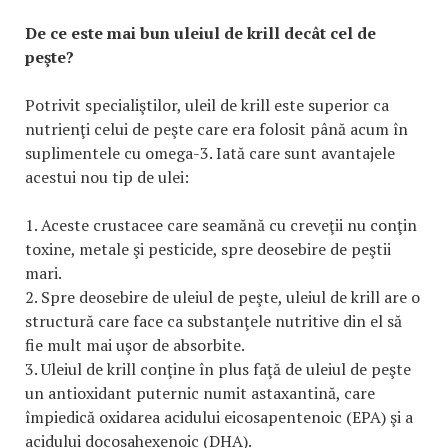
De ce este mai bun uleiul de krill decât cel de
peşte?
Potrivit specialiştilor, uleil de krill este superior ca
nutrienţi celui de peşte care era folosit până acum în
suplimentele cu omega-3. Iată care sunt avantajele
acestui nou tip de ulei:
1. Aceste crustacee care seamănă cu creveţii nu conţin
toxine, metale şi pesticide, spre deosebire de peştii
mari.
2. Spre deosebire de uleiul de peşte, uleiul de krill are o
structură care face ca substanţele nutritive din el să
fie mult mai uşor de absorbite.
3. Uleiul de krill conţine în plus faţă de uleiul de peşte
un antioxidant puternic numit astaxantină, care
împiedică oxidarea acidului eicosapentenoic (EPA) şi a
acidului docosahexenoic (DHA).