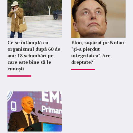
Ce se întâmplă cu
Elon, supărat pe Nolan:
organismul după 60 de
"şi-a pierdut
ani: 18 schimbări pe
integritatea". Are
care este bine să le
dreptate?
cunoști