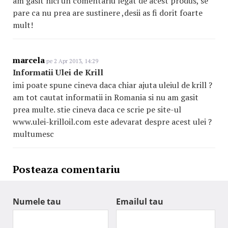
am gasit nici un comentariu legat de acest produs, se
pare ca nu prea are sustinere ,desii as fi dorit foarte
mult!
marcela
pe 2 Apr 2013, 14:29
Informatii Ulei de Krill
imi poate spune cineva daca chiar ajuta uleiul de krill ?
am tot cautat informatii in Romania si nu am gasit
prea multe. stie cineva daca ce scrie pe site-ul
www.ulei-krilloil.com este adevarat despre acest ulei ?
multumesc
Posteaza comentariu
Numele tau
Emailul tau