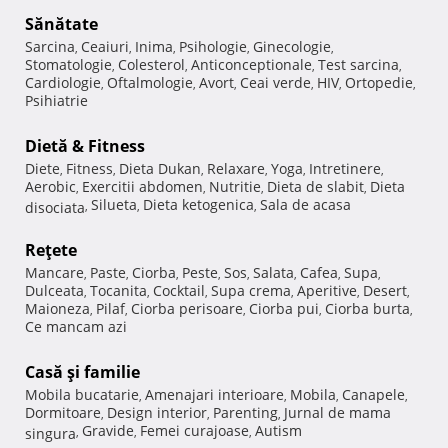
Sănătate
Sarcina
Ceaiuri
Inima
Psihologie
Ginecologie
,
,
,
,
,
Stomatologie
Colesterol
Anticonceptionale
Test sarcina
,
,
,
,
Cardiologie
Oftalmologie
Avort
Ceai verde
HIV
Ortopedie
,
,
,
,
,
,
Psihiatrie
Dietă & Fitness
Diete
Fitness
Dieta Dukan
Relaxare
Yoga
Intretinere
,
,
,
,
,
,
Aerobic
Exercitii abdomen
Nutritie
Dieta de slabit
Dieta
,
,
,
,
Silueta
Dieta ketogenica
Sala de acasa
disociata
,
,
,
Reţete
Mancare
Paste
Ciorba
Peste
Sos
Salata
Cafea
Supa
,
,
,
,
,
,
,
,
Dulceata
Tocanita
Cocktail
Supa crema
Aperitive
Desert
,
,
,
,
,
,
Maioneza
Pilaf
Ciorba perisoare
Ciorba pui
Ciorba burta
,
,
,
,
,
Ce mancam azi
Casă şi familie
Mobila bucatarie
Amenajari interioare
Mobila
Canapele
,
,
,
,
Dormitoare
Design interior
Parenting
Jurnal de mama
,
,
,
Gravide
Femei curajoase
Autism
singura
,
,
,