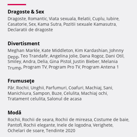
Dragoste & Sex
Dragoste
Romantic
Viata sexuala
Relatii
Cuplu
Iubire
,
,
,
,
,
,
Casatorie
Sex
Kama Sutra
Pozitii sexuale Kamasutra
,
,
,
,
Declaratii de dragoste
Divertisment
Meghan Markle
Kate Middleton
Kim Kardashian
Johnny
,
,
,
Teo Trandafir
Angelina Jolie
Dana Rogoz
Dani Otil
Depp
,
,
,
,
,
Smiley
Andra
Delia
Gina Pistol
Justin Bieber
Melania
,
,
,
,
,
Program TV
Program Pro TV
Program Antena 1
Trump
,
,
,
Frumuseţe
Păr
Rochii
Unghii
Parfumuri
Coafuri
Machiaj
Sani
,
,
,
,
,
,
,
Manichiura
Sampon
Buze
Celulita
Machiaj ochi
,
,
,
,
,
Tratament celulita
Salonul de acasa
,
Modă
Rochii
Rochii de seara
Rochii de mireasa
Costume de baie
,
,
,
,
Pantofi
Rochii elegante
Inele de logodna
Verighete
,
,
,
,
Ochelari de soare
Tendinte 2020
,