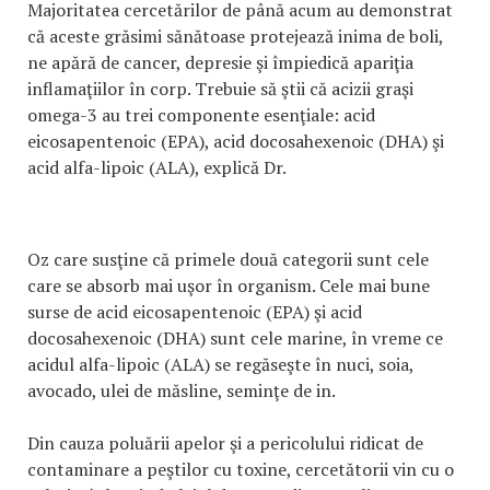
Majoritatea cercetărilor de până acum au demonstrat
că aceste grăsimi sănătoase protejează inima de boli,
ne apără de cancer, depresie şi împiedică apariţia
inflamaţiilor în corp. Trebuie să ştii că acizii graşi
omega-3 au trei componente esenţiale: acid
eicosapentenoic (EPA), acid docosahexenoic (DHA) şi
acid alfa-lipoic (ALA), explică Dr.
Oz care susţine că primele două categorii sunt cele
care se absorb mai uşor în organism. Cele mai bune
surse de acid eicosapentenoic (EPA) şi acid
docosahexenoic (DHA) sunt cele marine, în vreme ce
acidul alfa-lipoic (ALA) se regăseşte în nuci, soia,
avocado, ulei de măsline, seminţe de in.
Din cauza poluării apelor şi a pericolului ridicat de
contaminare a peştilor cu toxine, cercetătorii vin cu o