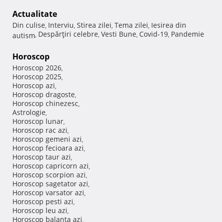
Actualitate
Din culise
Interviu
Stirea zilei
Tema zilei
Iesirea din
,
,
,
,
Despărţiri celebre
Vesti Bune
Covid-19
Pandemie
autism
,
,
,
,
Horoscop
Horoscop 2026
,
Horoscop 2025
,
Horoscop azi
,
Horoscop dragoste
,
Horoscop chinezesc
,
Astrologie
,
Horoscop lunar
,
Horoscop rac azi
,
Horoscop gemeni azi
,
Horoscop fecioara azi
,
Horoscop taur azi
,
Horoscop capricorn azi
,
Horoscop scorpion azi
,
Horoscop sagetator azi
,
Horoscop varsator azi
,
Horoscop pesti azi
,
Horoscop leu azi
,
Horoscop balanta azi
,