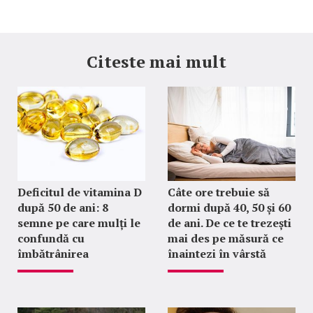
Citeste mai mult
Deficitul de vitamina D
Câte ore trebuie să
după 50 de ani: 8
dormi după 40, 50 și 60
semne pe care mulți le
de ani. De ce te trezești
confundă cu
mai des pe măsură ce
îmbătrânirea
înaintezi în vârstă