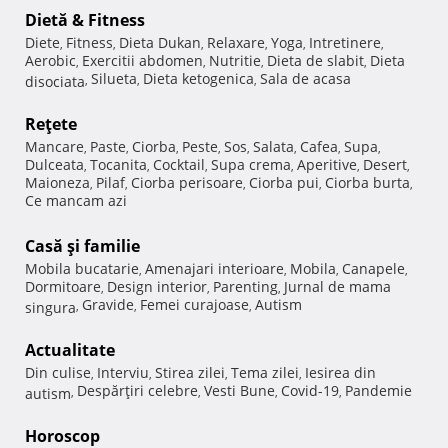
Dietă & Fitness
Diete
Fitness
Dieta Dukan
Relaxare
Yoga
Intretinere
,
,
,
,
,
,
Aerobic
Exercitii abdomen
Nutritie
Dieta de slabit
Dieta
,
,
,
,
Silueta
Dieta ketogenica
Sala de acasa
disociata
,
,
,
Reţete
Mancare
Paste
Ciorba
Peste
Sos
Salata
Cafea
Supa
,
,
,
,
,
,
,
,
Dulceata
Tocanita
Cocktail
Supa crema
Aperitive
Desert
,
,
,
,
,
,
Maioneza
Pilaf
Ciorba perisoare
Ciorba pui
Ciorba burta
,
,
,
,
,
Ce mancam azi
Casă şi familie
Mobila bucatarie
Amenajari interioare
Mobila
Canapele
,
,
,
,
Dormitoare
Design interior
Parenting
Jurnal de mama
,
,
,
Gravide
Femei curajoase
Autism
singura
,
,
,
Actualitate
Din culise
Interviu
Stirea zilei
Tema zilei
Iesirea din
,
,
,
,
Despărţiri celebre
Vesti Bune
Covid-19
Pandemie
autism
,
,
,
,
Horoscop