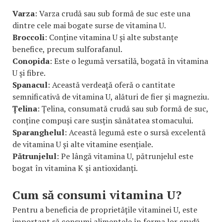
Varza
: Varza crudă sau sub formă de suc este una
dintre cele mai bogate surse de vitamina U.
Broccoli
: Conține vitamina U și alte substanțe
benefice, precum sulforafanul.
Conopida
: Este o legumă versatilă, bogată în vitamina
U și fibre.
Spanacul
: Această verdeață oferă o cantitate
semnificativă de vitamina U, alături de fier și magneziu.
Țelina
: Țelina, consumată crudă sau sub formă de suc,
conține compuși care susțin sănătatea stomacului.
Sparanghelul
: Această legumă este o sursă excelentă
de vitamina U și alte vitamine esențiale.
Pătrunjelul
: Pe lângă vitamina U, pătrunjelul este
bogat în vitamina K și antioxidanți.
Cum să consumi vitamina U?
Pentru a beneficia de proprietățile vitaminei U, este
important să consumi alimentele în forma lor crudă