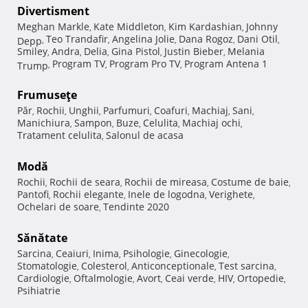
Divertisment
Meghan Markle
Kate Middleton
Kim Kardashian
Johnny
,
,
,
Teo Trandafir
Angelina Jolie
Dana Rogoz
Dani Otil
Depp
,
,
,
,
,
Smiley
Andra
Delia
Gina Pistol
Justin Bieber
Melania
,
,
,
,
,
Program TV
Program Pro TV
Program Antena 1
Trump
,
,
,
Frumuseţe
Păr
Rochii
Unghii
Parfumuri
Coafuri
Machiaj
Sani
,
,
,
,
,
,
,
Manichiura
Sampon
Buze
Celulita
Machiaj ochi
,
,
,
,
,
Tratament celulita
Salonul de acasa
,
Modă
Rochii
Rochii de seara
Rochii de mireasa
Costume de baie
,
,
,
,
Pantofi
Rochii elegante
Inele de logodna
Verighete
,
,
,
,
Ochelari de soare
Tendinte 2020
,
Sănătate
Sarcina
Ceaiuri
Inima
Psihologie
Ginecologie
,
,
,
,
,
Stomatologie
Colesterol
Anticonceptionale
Test sarcina
,
,
,
,
Cardiologie
Oftalmologie
Avort
Ceai verde
HIV
Ortopedie
,
,
,
,
,
,
Psihiatrie