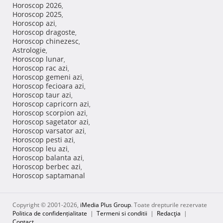
Horoscop 2026
,
Horoscop 2025
,
Horoscop azi
,
Horoscop dragoste
,
Horoscop chinezesc
,
Astrologie
,
Horoscop lunar
,
Horoscop rac azi
,
Horoscop gemeni azi
,
Horoscop fecioara azi
,
Horoscop taur azi
,
Horoscop capricorn azi
,
Horoscop scorpion azi
,
Horoscop sagetator azi
,
Horoscop varsator azi
,
Horoscop pesti azi
,
Horoscop leu azi
,
Horoscop balanta azi
,
Horoscop berbec azi
,
Horoscop saptamanal
Copyright © 2001-2026,
iMedia Plus Group
. Toate drepturile rezervate
Politica de confidențialitate
|
Termeni si conditii
|
Redacţia
|
Contact