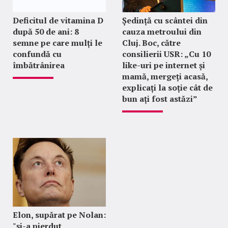
Deficitul de vitamina D
Ședință cu scântei din
după 50 de ani: 8
cauza metroului din
semne pe care mulți le
Cluj. Boc, către
confundă cu
consilierii USR: „Cu 10
îmbătrânirea
like-uri pe internet și
mamă, mergeți acasă,
explicați la soție cât de
bun ați fost astăzi”
Elon, supărat pe Nolan:
"şi-a pierdut