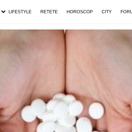
roza. Semnul
menopauză și când ar trebui să mergi
emei îl ignoră
la medic
LIFESTYLE
RETETE
HOROSCOP
CITY
FOR
uză