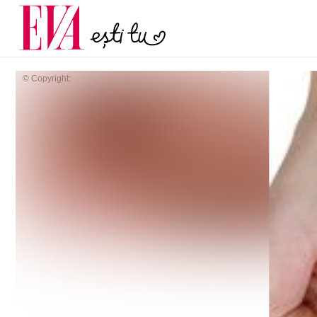
poate anunța osteopo
Carieră
discret pe care multe f
Actualitate
după menopa
© Copyright: