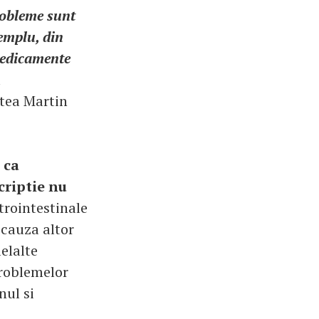
robleme sunt
xemplu, din
medicamente
a
atea Martin
 ca
criptie nu
trointestinale
 cauza altor
lelalte
problemelor
nul si