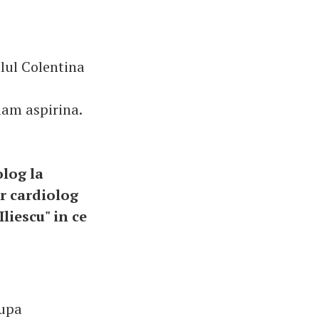
alul Colentina
luam aspirina.
olog la
ar cardiolog
Iliescu" in ce
dupa