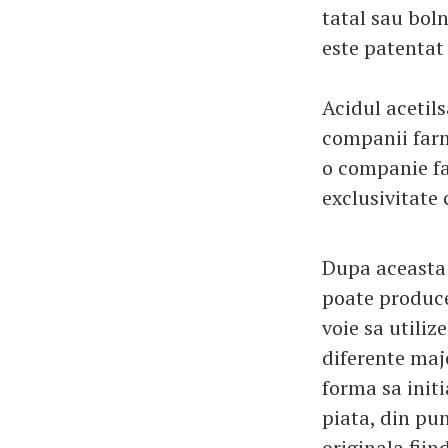
tatal sau boln
este patentat 
Acidul acetils
companii far
o companie f
exclusivitate 
Dupa aceasta 
poate produc
voie sa utiliz
diferente majo
forma sa initi
piata, din pun
originala fii