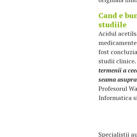
Cand e buna
studiile
Acidul acetilsa
medicamente a
fost concluzia
studii clinice.
termenii a ce
seama asupra ef
Profesorul Wa
Informatica s
Specialistii a