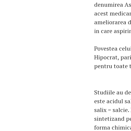
denumirea As
acest medicam
ameliorarea d
in care aspiri
Povestea cel
Hipocrat, pari
pentru toate t
Studiile au d
este acidul sa
salix = salcie
sintetizand pe
forma chimica