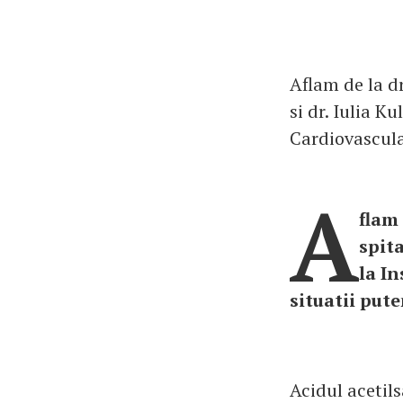
Aflam de la d
si dr. Iulia K
Cardiovascular
A
flam
spita
la In
situatii put
Acidul acetils