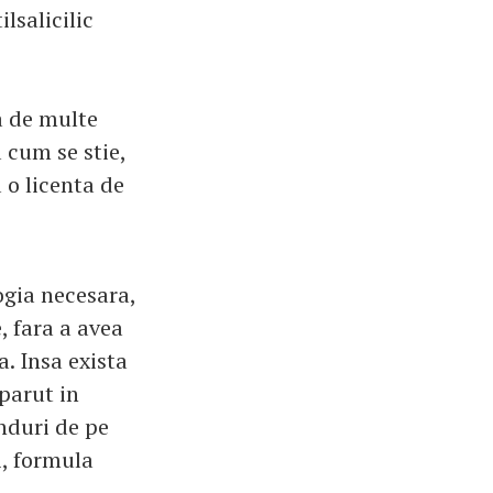
lsalicilic
ta de multe
cum se stie,
o licenta de
ogia necesara,
 fara a avea
. Insa exista
aparut in
anduri de pe
i, formula