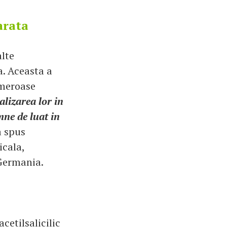
arata
alte
. Aceasta a
umeroase
lizarea lor in
ne de luat in
 spus
icala,
 Germania.
acetilsalicilic