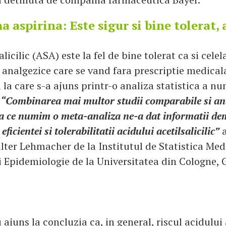
 aspirina: Este sigur si bine tolerat, 
licilic (ASA) este la fel de bine tolerat ca si celel
nalgezice care se vand fara prescriptie medicala
 la care s-a ajuns printr-o analiza statistica a n
“Combinarea mai multor studii comparabile si ana
ea ce numim o meta-analiza ne-a dat informatii dem
icientei si tolerabilitatii acidului acetilsalicilic”
a
lter Lehmacher de la Institutul de Statistica Med
i Epidemiologie de la Universitatea din Cologne,
u ajuns la concluzia ca, in general, riscul acidului 