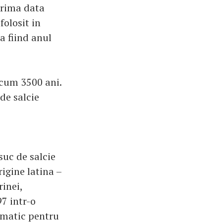
prima data
olosit in
a fiind anul
cum 3500 ani.
de salcie
suc de salcie
rigine latina –
rinei,
97 intr-o
umatic pentru