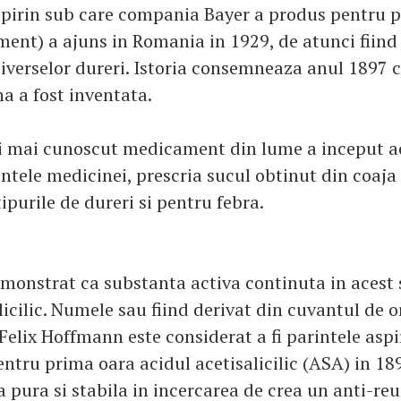
pirin sub care compania Bayer a produs pentru 
ent) a ajuns in Romania in 1929, de atunci fiind f
iverselor dureri. Istoria consemneaza anul 1897 c
na a fost inventata.
ui mai cunoscut medicament din lume a inceput a
ntele medicinei, prescria sucul obtinut din coaja 
ipurile de dureri si pentru febra.
emonstrat ca substanta activa continuta in acest 
licilic. Numele sau fiind derivat din cuvantul de o
. Felix Hoffmann este considerat a fi parintele aspi
ntru prima oara acidul acetisalicilic (ASA) in 18
 pura si stabila in incercarea de crea un anti-re