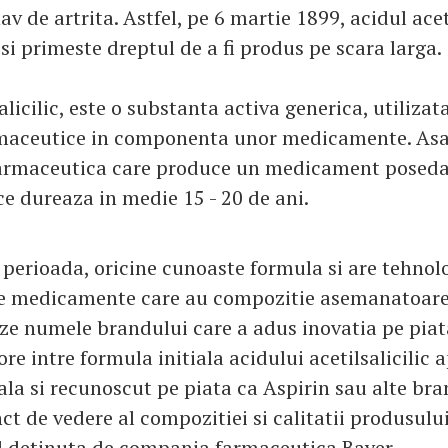
av de artrita. Astfel, pe 6 martie 1899, acidul aceti
si primeste dreptul de a fi produs pe scara larga.
alicilic, este o substanta activa generica, utiliza
maceutice in componenta unor medicamente. Asa 
armaceutica care produce un medicament poseda 
ce dureaza in medie 15 - 20 de ani.
perioada, oricine cunoaste formula si are tehnol
e medicamente care au compozitie asemanatoare,
eze numele brandului care a adus inovatia pe piata
re intre formula initiala acidului acetilsalicilic 
ala si recunoscut pe piata ca Aspirin sau alte br
ct de vedere al compozitiei si calitatii produsulu
nd detinuta de compania farmaceutica Bayer.