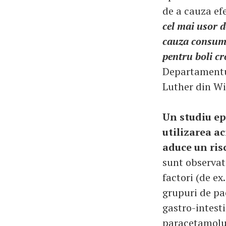
de a cauza ef
cel mai usor d
cauza consumu
pentru boli cr
Departamentul
Luther din Wi
Un studiu ep
utilizarea ac
aduce un ris
sunt observate
factori (de ex.
grupuri de pa
gastro-intest
paracetamolu