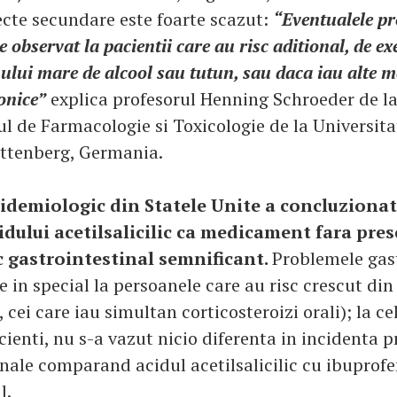
ecte secundare este foarte scazut:
“Eventualele p
e observat la pacientii care au risc aditional, de e
lui mare de alcool sau tutun, sau daca iau alte 
onice”
explica profesorul Henning Schroeder de l
 de Farmacologie si Toxicologie de la Universit
ttenberg, Germania.
idemiologic din Statele Unite a concluzionat
idului acetilsalicilic ca medicament fara pres
c gastrointestinal semnificant.
Problemele gas
 in special la persoanele care au risc crescut din
, cei care iau simultan corticosteroizi orali); la ce
cienti, nu s-a vazut nicio diferenta in incidenta 
inale comparand acidul acetilsalicilic cu ibuprofe
l.