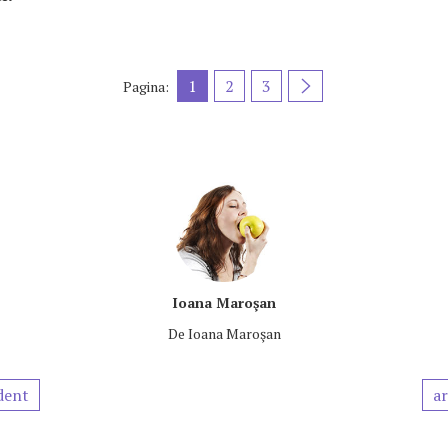
1
2
3
Pagina:
Ioana Maroşan
De
Ioana Maroşan
dent
ar