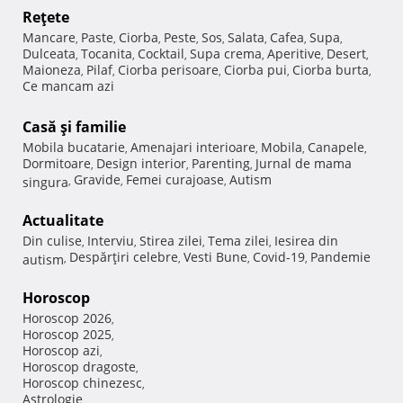
Reţete
Mancare
Paste
Ciorba
Peste
Sos
Salata
Cafea
Supa
,
,
,
,
,
,
,
,
Dulceata
Tocanita
Cocktail
Supa crema
Aperitive
Desert
,
,
,
,
,
,
Maioneza
Pilaf
Ciorba perisoare
Ciorba pui
Ciorba burta
,
,
,
,
,
Ce mancam azi
Casă şi familie
Mobila bucatarie
Amenajari interioare
Mobila
Canapele
,
,
,
,
Dormitoare
Design interior
Parenting
Jurnal de mama
,
,
,
Gravide
Femei curajoase
Autism
singura
,
,
,
Actualitate
Din culise
Interviu
Stirea zilei
Tema zilei
Iesirea din
,
,
,
,
Despărţiri celebre
Vesti Bune
Covid-19
Pandemie
autism
,
,
,
,
Horoscop
Horoscop 2026
,
Horoscop 2025
,
Horoscop azi
,
Horoscop dragoste
,
Horoscop chinezesc
,
Astrologie
,