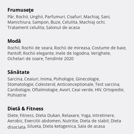
Frumuseţe
Păr
Rochii
Unghii
Parfumuri
Coafuri
Machiaj
Sani
,
,
,
,
,
,
,
Manichiura
Sampon
Buze
Celulita
Machiaj ochi
,
,
,
,
,
Tratament celulita
Salonul de acasa
,
Modă
Rochii
Rochii de seara
Rochii de mireasa
Costume de baie
,
,
,
,
Pantofi
Rochii elegante
Inele de logodna
Verighete
,
,
,
,
Ochelari de soare
Tendinte 2020
,
Sănătate
Sarcina
Ceaiuri
Inima
Psihologie
Ginecologie
,
,
,
,
,
Stomatologie
Colesterol
Anticonceptionale
Test sarcina
,
,
,
,
Cardiologie
Oftalmologie
Avort
Ceai verde
HIV
Ortopedie
,
,
,
,
,
,
Psihiatrie
Dietă & Fitness
Diete
Fitness
Dieta Dukan
Relaxare
Yoga
Intretinere
,
,
,
,
,
,
Aerobic
Exercitii abdomen
Nutritie
Dieta de slabit
Dieta
,
,
,
,
Silueta
Dieta ketogenica
Sala de acasa
disociata
,
,
,