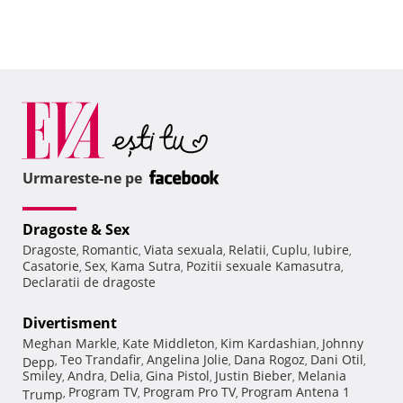
Urmareste-ne pe
Dragoste & Sex
Dragoste
Romantic
Viata sexuala
Relatii
Cuplu
Iubire
,
,
,
,
,
,
Casatorie
Sex
Kama Sutra
Pozitii sexuale Kamasutra
,
,
,
,
Declaratii de dragoste
Divertisment
Meghan Markle
Kate Middleton
Kim Kardashian
Johnny
,
,
,
Teo Trandafir
Angelina Jolie
Dana Rogoz
Dani Otil
Depp
,
,
,
,
,
Smiley
Andra
Delia
Gina Pistol
Justin Bieber
Melania
,
,
,
,
,
Program TV
Program Pro TV
Program Antena 1
Trump
,
,
,