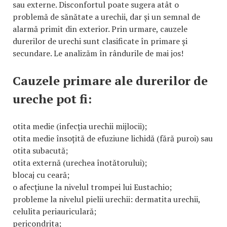
sau externe. Disconfortul poate sugera atât o
problemă de sănătate a urechii, dar și un semnal de
alarmă primit din exterior. Prin urmare, cauzele
durerilor de urechi sunt clasificate în primare și
secundare. Le analizăm în rândurile de mai jos!
Cauzele primare ale durerilor de
ureche pot fi:
otita medie (infecția urechii mijlocii);
otita medie însoțită de efuziune lichidă (fără puroi) sau
otita subacută;
otita externă (urechea înotătorului);
blocaj cu ceară;
o afecțiune la nivelul trompei lui Eustachio;
probleme la nivelul pielii urechii: dermatita urechii,
celulita periauriculară;
pericondrita;