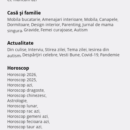
Casă şi familie
Mobila bucatarie
Amenajari interioare
Mobila
Canapele
,
,
,
,
Dormitoare
Design interior
Parenting
Jurnal de mama
,
,
,
Gravide
Femei curajoase
Autism
singura
,
,
,
Actualitate
Din culise
Interviu
Stirea zilei
Tema zilei
Iesirea din
,
,
,
,
Despărţiri celebre
Vesti Bune
Covid-19
Pandemie
autism
,
,
,
,
Horoscop
Horoscop 2026
,
Horoscop 2025
,
Horoscop azi
,
Horoscop dragoste
,
Horoscop chinezesc
,
Astrologie
,
Horoscop lunar
,
Horoscop rac azi
,
Horoscop gemeni azi
,
Horoscop fecioara azi
,
Horoscop taur azi
,