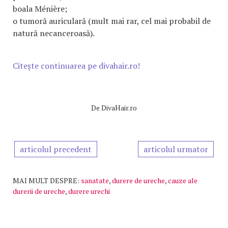
boala Ménière;
o tumoră auriculară (mult mai rar, cel mai probabil de
natură necanceroasă).
Citește continuarea pe divahair.ro!
De
DivaHair.ro
articolul precedent
articolul urmator
MAI MULT DESPRE:
sanatate
,
durere de ureche
,
cauze ale
durerii de ureche
,
durere urechi