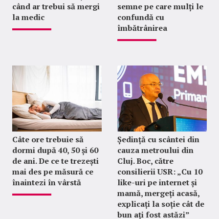
când ar trebui să mergi
semne pe care mulți le
la medic
confundă cu
îmbătrânirea
Câte ore trebuie să
Ședință cu scântei din
dormi după 40, 50 și 60
cauza metroului din
de ani. De ce te trezești
Cluj. Boc, către
mai des pe măsură ce
consilierii USR: „Cu 10
înaintezi în vârstă
like-uri pe internet și
mamă, mergeți acasă,
explicați la soție cât de
bun ați fost astăzi”