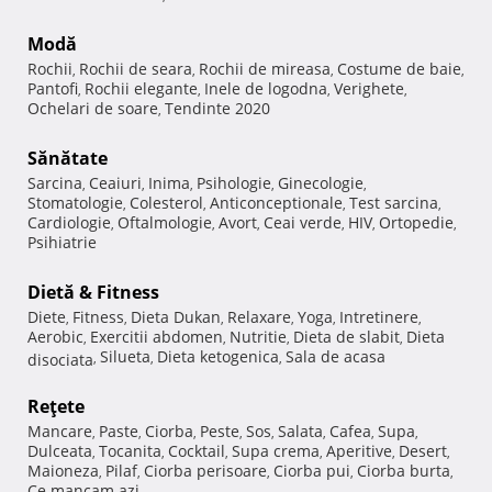
Modă
Rochii
Rochii de seara
Rochii de mireasa
Costume de baie
,
,
,
,
Pantofi
Rochii elegante
Inele de logodna
Verighete
,
,
,
,
Ochelari de soare
Tendinte 2020
,
Sănătate
Sarcina
Ceaiuri
Inima
Psihologie
Ginecologie
,
,
,
,
,
Stomatologie
Colesterol
Anticonceptionale
Test sarcina
,
,
,
,
Cardiologie
Oftalmologie
Avort
Ceai verde
HIV
Ortopedie
,
,
,
,
,
,
Psihiatrie
Dietă & Fitness
Diete
Fitness
Dieta Dukan
Relaxare
Yoga
Intretinere
,
,
,
,
,
,
Aerobic
Exercitii abdomen
Nutritie
Dieta de slabit
Dieta
,
,
,
,
Silueta
Dieta ketogenica
Sala de acasa
disociata
,
,
,
Reţete
Mancare
Paste
Ciorba
Peste
Sos
Salata
Cafea
Supa
,
,
,
,
,
,
,
,
Dulceata
Tocanita
Cocktail
Supa crema
Aperitive
Desert
,
,
,
,
,
,
Maioneza
Pilaf
Ciorba perisoare
Ciorba pui
Ciorba burta
,
,
,
,
,
Ce mancam azi