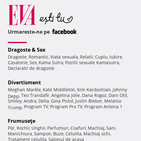
Urmareste-ne pe
Dragoste & Sex
Dragoste
Romantic
Viata sexuala
Relatii
Cuplu
Iubire
,
,
,
,
,
,
Casatorie
Sex
Kama Sutra
Pozitii sexuale Kamasutra
,
,
,
,
Declaratii de dragoste
Divertisment
Meghan Markle
Kate Middleton
Kim Kardashian
Johnny
,
,
,
Teo Trandafir
Angelina Jolie
Dana Rogoz
Dani Otil
Depp
,
,
,
,
,
Smiley
Andra
Delia
Gina Pistol
Justin Bieber
Melania
,
,
,
,
,
Program TV
Program Pro TV
Program Antena 1
Trump
,
,
,
Frumuseţe
Păr
Rochii
Unghii
Parfumuri
Coafuri
Machiaj
Sani
,
,
,
,
,
,
,
Manichiura
Sampon
Buze
Celulita
Machiaj ochi
,
,
,
,
,
Tratament celulita
Salonul de acasa
,