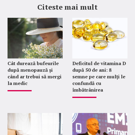
Citeste mai mult
Cât durează bufeurile
Deficitul de vitamina D
după menopauză și
după 50 de ani: 8
când ar trebui să mergi
semne pe care mulți le
la medic
confundă cu
îmbătrânirea