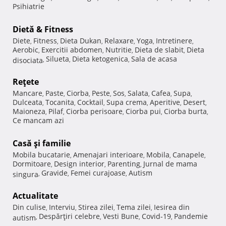
Psihiatrie
Dietă & Fitness
Diete
Fitness
Dieta Dukan
Relaxare
Yoga
Intretinere
,
,
,
,
,
,
Aerobic
Exercitii abdomen
Nutritie
Dieta de slabit
Dieta
,
,
,
,
Silueta
Dieta ketogenica
Sala de acasa
disociata
,
,
,
Reţete
Mancare
Paste
Ciorba
Peste
Sos
Salata
Cafea
Supa
,
,
,
,
,
,
,
,
Dulceata
Tocanita
Cocktail
Supa crema
Aperitive
Desert
,
,
,
,
,
,
Maioneza
Pilaf
Ciorba perisoare
Ciorba pui
Ciorba burta
,
,
,
,
,
Ce mancam azi
Casă şi familie
Mobila bucatarie
Amenajari interioare
Mobila
Canapele
,
,
,
,
Dormitoare
Design interior
Parenting
Jurnal de mama
,
,
,
Gravide
Femei curajoase
Autism
singura
,
,
,
Actualitate
Din culise
Interviu
Stirea zilei
Tema zilei
Iesirea din
,
,
,
,
Despărţiri celebre
Vesti Bune
Covid-19
Pandemie
autism
,
,
,
,