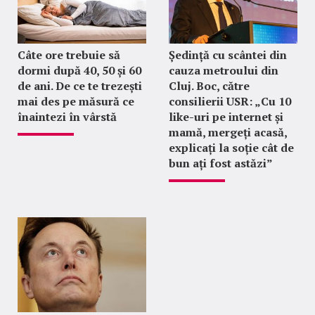
Câte ore trebuie să
Ședință cu scântei din
dormi după 40, 50 și 60
cauza metroului din
de ani. De ce te trezești
Cluj. Boc, către
mai des pe măsură ce
consilierii USR: „Cu 10
înaintezi în vârstă
like-uri pe internet și
mamă, mergeți acasă,
explicați la soție cât de
bun ați fost astăzi”