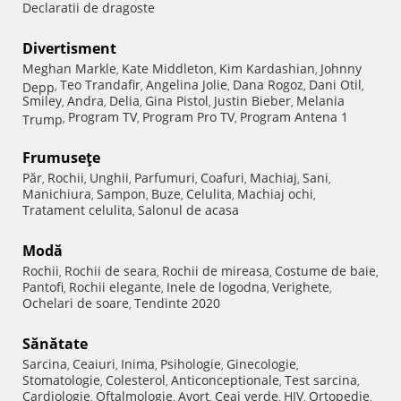
Declaratii de dragoste
Divertisment
Meghan Markle
Kate Middleton
Kim Kardashian
Johnny
,
,
,
Teo Trandafir
Angelina Jolie
Dana Rogoz
Dani Otil
Depp
,
,
,
,
,
Smiley
Andra
Delia
Gina Pistol
Justin Bieber
Melania
,
,
,
,
,
Program TV
Program Pro TV
Program Antena 1
Trump
,
,
,
Frumuseţe
Păr
Rochii
Unghii
Parfumuri
Coafuri
Machiaj
Sani
,
,
,
,
,
,
,
Manichiura
Sampon
Buze
Celulita
Machiaj ochi
,
,
,
,
,
Tratament celulita
Salonul de acasa
,
Modă
Rochii
Rochii de seara
Rochii de mireasa
Costume de baie
,
,
,
,
Pantofi
Rochii elegante
Inele de logodna
Verighete
,
,
,
,
Ochelari de soare
Tendinte 2020
,
Sănătate
Sarcina
Ceaiuri
Inima
Psihologie
Ginecologie
,
,
,
,
,
Stomatologie
Colesterol
Anticonceptionale
Test sarcina
,
,
,
,
Cardiologie
Oftalmologie
Avort
Ceai verde
HIV
Ortopedie
,
,
,
,
,
,