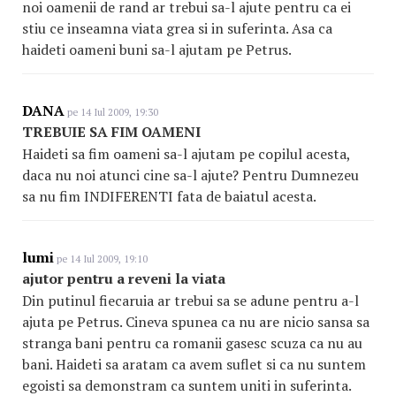
noi oamenii de rand ar trebui sa-l ajute pentru ca ei
stiu ce inseamna viata grea si in suferinta. Asa ca
haideti oameni buni sa-l ajutam pe Petrus.
DANA
pe 14 Iul 2009, 19:30
TREBUIE SA FIM OAMENI
Haideti sa fim oameni sa-l ajutam pe copilul acesta,
daca nu noi atunci cine sa-l ajute? Pentru Dumnezeu
sa nu fim INDIFERENTI fata de baiatul acesta.
lumi
pe 14 Iul 2009, 19:10
ajutor pentru a reveni la viata
Din putinul fiecaruia ar trebui sa se adune pentru a-l
ajuta pe Petrus. Cineva spunea ca nu are nicio sansa sa
stranga bani pentru ca romanii gasesc scuza ca nu au
bani. Haideti sa aratam ca avem suflet si ca nu suntem
egoisti sa demonstram ca suntem uniti in suferinta.