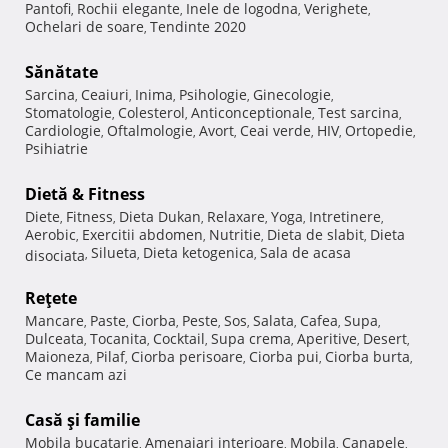
Pantofi
Rochii elegante
Inele de logodna
Verighete
,
,
,
,
Ochelari de soare
Tendinte 2020
,
Sănătate
Sarcina
Ceaiuri
Inima
Psihologie
Ginecologie
,
,
,
,
,
Stomatologie
Colesterol
Anticonceptionale
Test sarcina
,
,
,
,
Cardiologie
Oftalmologie
Avort
Ceai verde
HIV
Ortopedie
,
,
,
,
,
,
Psihiatrie
Dietă & Fitness
Diete
Fitness
Dieta Dukan
Relaxare
Yoga
Intretinere
,
,
,
,
,
,
Aerobic
Exercitii abdomen
Nutritie
Dieta de slabit
Dieta
,
,
,
,
Silueta
Dieta ketogenica
Sala de acasa
disociata
,
,
,
Reţete
Mancare
Paste
Ciorba
Peste
Sos
Salata
Cafea
Supa
,
,
,
,
,
,
,
,
Dulceata
Tocanita
Cocktail
Supa crema
Aperitive
Desert
,
,
,
,
,
,
Maioneza
Pilaf
Ciorba perisoare
Ciorba pui
Ciorba burta
,
,
,
,
,
Ce mancam azi
Casă şi familie
Mobila bucatarie
Amenajari interioare
Mobila
Canapele
,
,
,
,