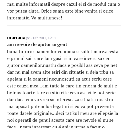
mai multe informatii despre cazul ei si de modul cum o
vor putea ajuta. Orice suma este bine venita si orice
informatie. Va multumesc!
mariana
pe 5 Feb 2011, 15:18
am nevoie de ajutor urgent
buna tuturor oamenilor cu inima si suflet mare.acesta
e primul sait care lam gasit si in care incerc sa cer
ajutor oamenilor.nustiu daca e posibil asa ceva pe net
dar nu mai avem alte esiri din situatie si deja trbu sa
apelam si la oameni necunoscuti.eu acus scriu care
este cauza mea…am tatic la care tin enorm de mult e
bolnav foarte tare eu stiu cite ceva asa vi le pot scrie
dar daca cineva vrea sii intereseaza situatia noastra
mai apasat putem lua legaturi si eu va pot prezenta
toate datele originale…deci tatikul meu are eilepsie la
noi operatii de genul acesta care are nevoie el nu se
face…neam interesat cu 4 ani in urma a facut o