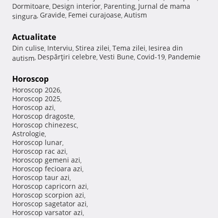
Dormitoare
Design interior
Parenting
Jurnal de mama
,
,
,
Gravide
Femei curajoase
Autism
singura
,
,
,
Actualitate
Din culise
Interviu
Stirea zilei
Tema zilei
Iesirea din
,
,
,
,
Despărţiri celebre
Vesti Bune
Covid-19
Pandemie
autism
,
,
,
,
Horoscop
Horoscop 2026
,
Horoscop 2025
,
Horoscop azi
,
Horoscop dragoste
,
Horoscop chinezesc
,
Astrologie
,
Horoscop lunar
,
Horoscop rac azi
,
Horoscop gemeni azi
,
Horoscop fecioara azi
,
Horoscop taur azi
,
Horoscop capricorn azi
,
Horoscop scorpion azi
,
Horoscop sagetator azi
,
Horoscop varsator azi
,