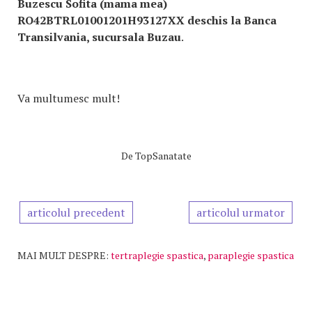
Buzescu Sofita (mama mea)
RO42BTRL01001201H93127XX deschis la Banca
Transilvania, sucursala Buzau
.
Va multumesc mult!
De
TopSanatate
articolul precedent
articolul urmator
MAI MULT DESPRE:
tertraplegie spastica
,
paraplegie spastica