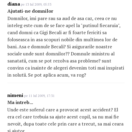
diana
pe 13 Iul 2009, 05:53
Ajutati-ne domnilor
Domnilor, imi pare rau sa aud de asa caz, ceea ce nu
inteleg este cum de se face apel la "putinul fiecaruia",
cand domni ca Gigi Becali ar fi foarte fericiti sa
foloseasca in asa scopuri nobile din multimea lor de
bani. Asa e domnule Becali? Si asigurarile noastre
sociale unde sunt domnilor?? Domnule ministru al
sanatatii, cum se pot rezolva asa probleme? sunt
convins ca inainte de alegeri devenim toti mai inspirati
in solutii. Se pot aplica acum, va rog?
nimeni
pe 11 Iul 2009, 17:31
Ma intreb...
Unde este soferul care a provocat acest accident? El
era cel care trebuia sa ajute acest copil, sa nu mai fie
nevoit, dupa toate cele prin care a trecut, sa mai ceara
si ajutor.