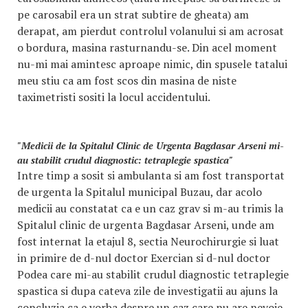
pe carosabil era un strat subtire de gheata) am
derapat, am pierdut controlul volanului si am acrosat
o bordura, masina rasturnandu-se. Din acel moment
nu-mi mai amintesc aproape nimic, din spusele tatalui
meu stiu ca am fost scos din masina de niste
taximetristi sositi la locul accidentului.
"Medicii de la Spitalul Clinic de Urgenta Bagdasar Arseni mi-
au stabilit crudul diagnostic: tetraplegie spastica"
Intre timp a sosit si ambulanta si am fost transportat
de urgenta la Spitalul municipal Buzau, dar acolo
medicii au constatat ca e un caz grav si m-au trimis la
Spitalul clinic de urgenta Bagdasar Arseni, unde am
fost internat la etajul 8, sectia Neurochirurgie si luat
in primire de d-nul doctor Exercian si d-nul doctor
Podea care mi-au stabilit crudul diagnostic tetraplegie
spastica si dupa cateva zile de investigatii au ajuns la
concluzia ca e vorba despre un caz care nu are nevoie