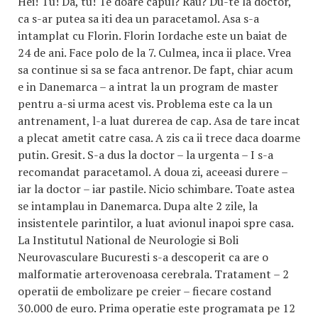
Hei! Tu! Da, tu! Te doare capul? Rau? Du-te la doctor,
ca s-ar putea sa iti dea un paracetamol. Asa s-a
intamplat cu Florin. Florin Iordache este un baiat de
24 de ani. Face polo de la 7. Culmea, inca ii place. Vrea
sa continue si sa se faca antrenor. De fapt, chiar acum
e in Danemarca – a intrat la un program de master
pentru a-si urma acest vis. Problema este ca la un
antrenament, l-a luat durerea de cap. Asa de tare incat
a plecat ametit catre casa. A zis ca ii trece daca doarme
putin. Gresit. S-a dus la doctor – la urgenta – I s-a
recomandat paracetamol. A doua zi, aceeasi durere –
iar la doctor – iar pastile. Nicio schimbare. Toate astea
se intamplau in Danemarca. Dupa alte 2 zile, la
insistentele parintilor, a luat avionul inapoi spre casa.
La Institutul National de Neurologie si Boli
Neurovasculare Bucuresti s-a descoperit ca are o
malformatie arterovenoasa cerebrala. Tratament – 2
operatii de embolizare pe creier – fiecare costand
30.000 de euro. Prima operatie este programata pe 12