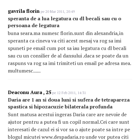
gavrila florin
pe 20 Mar 2011, 20:49
speranta de a lua legatura cu dl becali sau cu o
persoana de legatura
buna seara.ma numesc florin.sunt din alexandria,in
speranta ca cineva va citi acest mesaj va rog sa imi
spuneti pe email cum pot sa iau legatura cu dl becali
sau cu un consilier de al dansului .daca se poate da un
raspuns va rog sa imi trimiteti un email pe adresa mea.
multumesc......
Deaconu Aura , 25
pe 12 Feb 2011, 14:31
Daria are 1 an si doua luni si sufera de tetrapareza
spastica si hipozacuzie bilaterala profunda
Sunt matusa acestui ingeras Daria care are nevoie de
ajutor pentru a putea fi un copil normal.Cei care sunt
interesati de cazul ei si vor sa o ajute poate sa intre pe
blogul micutei www.despadaria.ro unde vor putea citi