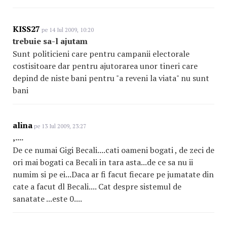
KISS27
pe 14 Iul 2009, 10:20
trebuie sa-l ajutam
Sunt politicieni care pentru campanii electorale
costisitoare dar pentru ajutorarea unor tineri care
depind de niste bani pentru "a reveni la viata" nu sunt
bani
alina
pe 13 Iul 2009, 23:27
,....
De ce numai Gigi Becali....cati oameni bogati , de zeci de
ori mai bogati ca Becali in tara asta...de ce sa nu ii
numim si pe ei...Daca ar fi facut fiecare pe jumatate din
cate a facut dl Becali.... Cat despre sistemul de
sanatate ...este 0....