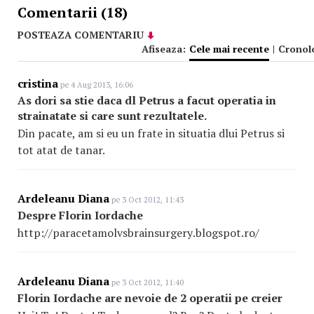
Comentarii (18)
POSTEAZA COMENTARIU
Afiseaza:
Cele mai recente
|
Cronol
cristina
pe 4 Aug 2013, 16:06
As dori sa stie daca dl Petrus a facut operatia in
strainatate si care sunt rezultatele.
Din pacate, am si eu un frate in situatia dlui Petrus si
tot atat de tanar.
Ardeleanu Diana
pe 3 Oct 2012, 11:43
Despre Florin Iordache
http://paracetamolvsbrainsu
rgery
.blogspot.ro/
Ardeleanu Diana
pe 3 Oct 2012, 11:40
Florin Iordache are nevoie de 2 operatii pe creier