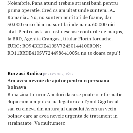
Noiembrie. Pana atunci trebuie stransi banii pentru
prima operatie. Cred ca am uitat unde suntem.. A..
Romania .. Nu, nu suntem muritori de foame, dar
30.000 euro chiar nu sunt la indemana. 60.000 nici
atat. Pentru asta au fost deschise conturile de mai jos,
la BRD, Agentia Crangasi, titular Florin Iordache.
EURO: RO94BRDE410SV7245014
4100
RON:
RO11BRDE410SV7244986
4100
Sa nu te doara capu`!
Borzasi Rodica
pe 7 Feb 2012, 15:17
Am avea nevoie de ajutor pentru o persoana
bolnava
Buna ziua tuturor Am dori daca se poate o informatie
dupa cum am putea lua legatura cu D/nul Gigi becali
sau cu cineva din anturajul dansului Avem un vecin
bolnav care ar avea nevoie urgenta de tratament in
strainatate . Va multumesc