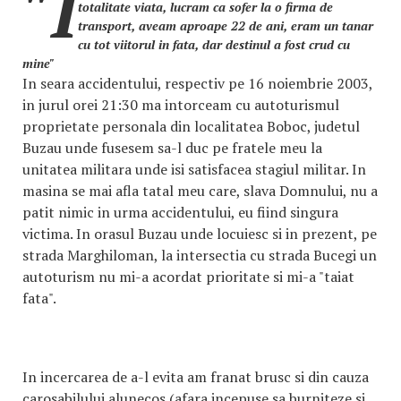
"I
totalitate viata, lucram ca sofer la o firma de
transport, aveam aproape 22 de ani, eram un tanar
cu tot viitorul in fata, dar destinul a fost crud cu
mine"
In seara accidentului, respectiv pe 16 noiembrie 2003,
in jurul orei 21:30 ma intorceam cu autoturismul
proprietate personala din localitatea Boboc, judetul
Buzau unde fusesem sa-l duc pe fratele meu la
unitatea militara unde isi satisfacea stagiul militar. In
masina se mai afla tatal meu care, slava Domnului, nu a
patit nimic in urma accidentului, eu fiind singura
victima. In orasul Buzau unde locuiesc si in prezent, pe
strada Marghiloman, la intersectia cu strada Bucegi un
autoturism nu mi-a acordat prioritate si mi-a "taiat
fata".
In incercarea de a-l evita am franat brusc si din cauza
carosabilului alunecos (afara incepuse sa burniteze si