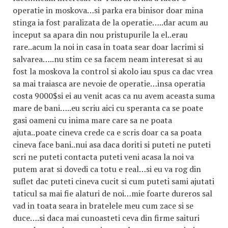
operatie in moskova…si parka era binisor doar mina
stinga ia fost paralizata de la operatie…..dar acum au
inceput sa apara din nou pristupurile la el..erau
rare..acum la noi in casa in toata sear doar lacrimi si
salvarea…..nu stim ce sa facem neam interesat si au
fost la moskova la control si akolo iau spus ca dac vrea
sa mai traiasca are nevoie de operatie…insa operatia
costa 9000$si ei au venit acas ca nu avem aceasta suma
mare de bani…..eu scriu aici cu speranta ca se poate
gasi oameni cu inima mare care sa ne poata
ajuta..poate cineva crede ca e scris doar ca sa poata
cineva face bani..nui asa daca doriti si puteti ne puteti
scri ne puteti contacta puteti veni acasa la noi va
putem arat si dovedi ca totu e real…si eu va rog din
suflet dac puteti cineva cucit si cum puteti sami ajutati
taticul sa mai fie alaturi de noi…mie foarte dureros sal
vad in toata seara in bratelele meu cum zace si se
duce….si daca mai cunoasteti ceva din firme saituri