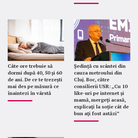
Câte ore trebuie să
Ședință cu scântei din
dormi după 40, 50 și 60
cauza metroului din
de ani. De ce te trezești
Cluj. Boc, către
mai des pe măsură ce
consilierii USR: „Cu 10
înaintezi în vârstă
like-uri pe internet și
mamă, mergeți acasă,
explicați la soție cât de
bun ați fost astăzi”