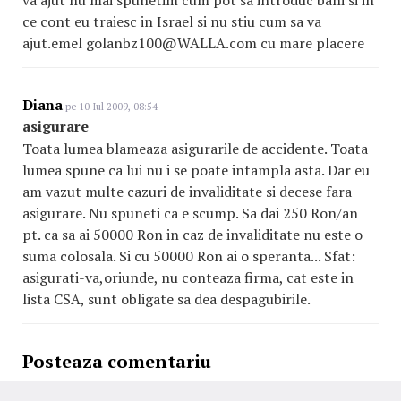
va ajut nu mai spunetim cum pot sa introduc bani si in
ce cont eu traiesc in Israel si nu stiu cum sa va
ajut.emel golanbz100@WALLA.com cu mare placere
Diana
pe 10 Iul 2009, 08:54
asigurare
Toata lumea blameaza asigurarile de accidente. Toata
lumea spune ca lui nu i se poate intampla asta. Dar eu
am vazut multe cazuri de invaliditate si decese fara
asigurare. Nu spuneti ca e scump. Sa dai 250 Ron/an
pt. ca sa ai 50000 Ron in caz de invaliditate nu este o
suma colosala. Si cu 50000 Ron ai o speranta... Sfat:
asigurati-va,oriunde, nu conteaza firma, cat este in
lista CSA, sunt obligate sa dea despagubirile.
Posteaza comentariu