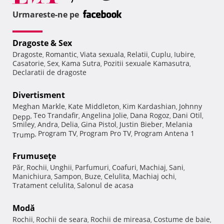
Urmareste-ne pe
Dragoste & Sex
Dragoste
Romantic
Viata sexuala
Relatii
Cuplu
Iubire
,
,
,
,
,
,
Casatorie
Sex
Kama Sutra
Pozitii sexuale Kamasutra
,
,
,
,
Declaratii de dragoste
Divertisment
Meghan Markle
Kate Middleton
Kim Kardashian
Johnny
,
,
,
Teo Trandafir
Angelina Jolie
Dana Rogoz
Dani Otil
Depp
,
,
,
,
,
Smiley
Andra
Delia
Gina Pistol
Justin Bieber
Melania
,
,
,
,
,
Program TV
Program Pro TV
Program Antena 1
Trump
,
,
,
Frumuseţe
Păr
Rochii
Unghii
Parfumuri
Coafuri
Machiaj
Sani
,
,
,
,
,
,
,
Manichiura
Sampon
Buze
Celulita
Machiaj ochi
,
,
,
,
,
Tratament celulita
Salonul de acasa
,
Modă
Rochii
Rochii de seara
Rochii de mireasa
Costume de baie
,
,
,
,