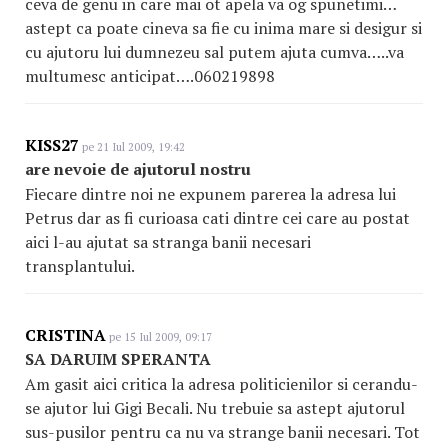
ceva de genu in care mai ot apela va og spunetimi…
astept ca poate cineva sa fie cu inima mare si desigur si
cu ajutoru lui dumnezeu sal putem ajuta cumva…..va
multumesc anticipat….060219898
KISS27
pe 21 Iul 2009, 19:42
are nevoie de ajutorul nostru
Fiecare dintre noi ne expunem parerea la adresa lui
Petrus dar as fi curioasa cati dintre cei care au postat
aici l-au ajutat sa stranga banii necesari
transplantului.
CRISTINA
pe 15 Iul 2009, 09:17
SA DARUIM SPERANTA
Am gasit aici critica la adresa politicienilor si cerandu-
se ajutor lui Gigi Becali. Nu trebuie sa astept ajutorul
sus-pusilor pentru ca nu va strange banii necesari. Tot