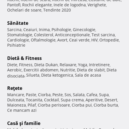
Pantofi
Rochii elegante
Inele de logodna
Verighete
,
,
,
,
Ochelari de soare
Tendinte 2020
,
Sănătate
Sarcina
Ceaiuri
Inima
Psihologie
Ginecologie
,
,
,
,
,
Stomatologie
Colesterol
Anticonceptionale
Test sarcina
,
,
,
,
Cardiologie
Oftalmologie
Avort
Ceai verde
HIV
Ortopedie
,
,
,
,
,
,
Psihiatrie
Dietă & Fitness
Diete
Fitness
Dieta Dukan
Relaxare
Yoga
Intretinere
,
,
,
,
,
,
Aerobic
Exercitii abdomen
Nutritie
Dieta de slabit
Dieta
,
,
,
,
Silueta
Dieta ketogenica
Sala de acasa
disociata
,
,
,
Reţete
Mancare
Paste
Ciorba
Peste
Sos
Salata
Cafea
Supa
,
,
,
,
,
,
,
,
Dulceata
Tocanita
Cocktail
Supa crema
Aperitive
Desert
,
,
,
,
,
,
Maioneza
Pilaf
Ciorba perisoare
Ciorba pui
Ciorba burta
,
,
,
,
,
Ce mancam azi
Casă şi familie