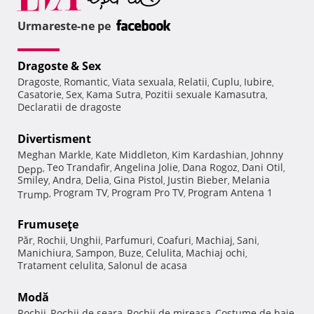
Urmareste-ne pe
Dragoste & Sex
Dragoste
Romantic
Viata sexuala
Relatii
Cuplu
Iubire
,
,
,
,
,
,
Casatorie
Sex
Kama Sutra
Pozitii sexuale Kamasutra
,
,
,
,
Declaratii de dragoste
Divertisment
Meghan Markle
Kate Middleton
Kim Kardashian
Johnny
,
,
,
Teo Trandafir
Angelina Jolie
Dana Rogoz
Dani Otil
Depp
,
,
,
,
,
Smiley
Andra
Delia
Gina Pistol
Justin Bieber
Melania
,
,
,
,
,
Program TV
Program Pro TV
Program Antena 1
Trump
,
,
,
Frumuseţe
Păr
Rochii
Unghii
Parfumuri
Coafuri
Machiaj
Sani
,
,
,
,
,
,
,
Manichiura
Sampon
Buze
Celulita
Machiaj ochi
,
,
,
,
,
Tratament celulita
Salonul de acasa
,
Modă
Rochii
Rochii de seara
Rochii de mireasa
Costume de baie
,
,
,
,