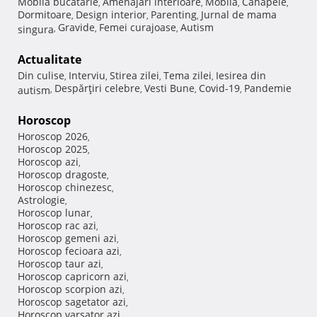
Mobila bucatarie
Amenajari interioare
Mobila
Canapele
,
,
,
,
Dormitoare
Design interior
Parenting
Jurnal de mama
,
,
,
Gravide
Femei curajoase
Autism
singura
,
,
,
Actualitate
Din culise
Interviu
Stirea zilei
Tema zilei
Iesirea din
,
,
,
,
Despărţiri celebre
Vesti Bune
Covid-19
Pandemie
autism
,
,
,
,
Horoscop
Horoscop 2026
,
Horoscop 2025
,
Horoscop azi
,
Horoscop dragoste
,
Horoscop chinezesc
,
Astrologie
,
Horoscop lunar
,
Horoscop rac azi
,
Horoscop gemeni azi
,
Horoscop fecioara azi
,
Horoscop taur azi
,
Horoscop capricorn azi
,
Horoscop scorpion azi
,
Horoscop sagetator azi
,
Horoscop varsator azi
,