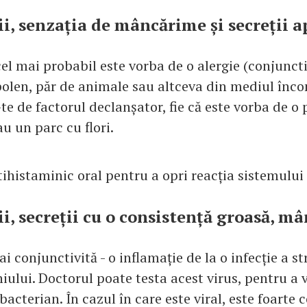
șii, senzația de mâncărime și secreții 
cel mai probabil este vorba de o alergie (conjuncti
 polen, păr de animale sau altceva din mediul înco
e de factorul declanșator, fie că este vorba de o 
au un parc cu flori.
tihistaminic oral pentru a opri reacția sistemului
ii, secreții cu o consistență groasă, m
ai conjunctivită - o inflamație de la o infecție a st
hiului. Doctorul poate testa acest virus, pentru a
 bacterian. În cazul în care este viral, este foarte