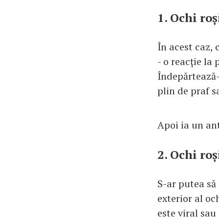
1. Ochi ro
În acest caz, 
- o reacție la
Îndepărtează-t
plin de praf s
Apoi ia un an
2. Ochi roș
S-ar putea să 
exterior al oc
este viral sau