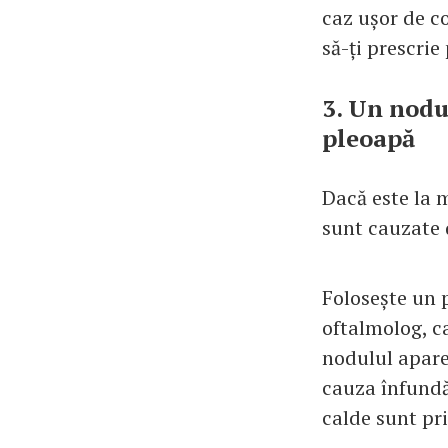
caz ușor de c
să-ți prescrie
3. Un nodu
pleoapă
Dacă este la m
sunt cauzate d
Folosește un 
oftalmolog, ca
nodulul apare
cauza înfundă
calde sunt pr