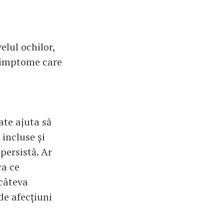
elul ochilor,
e simptome care
ate ajuta să
 incluse și
persistă. Ar
ca ce
 câteva
de afecțiuni