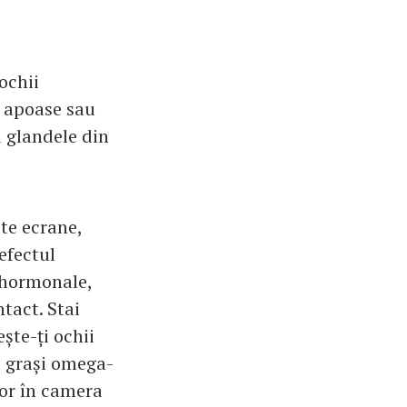
ochii
e apoase sau
 glandele din
ite ecrane,
efectul
 hormonale,
tact. Stai
ște-ți ochii
i grași omega-
tor în camera