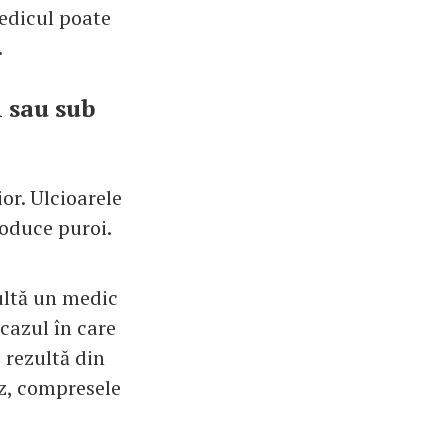
medicul poate
.
 sau sub
or. Ulcioarele
roduce puroi.
ultă un medic
 cazul în care
 rezultă din
az, compresele