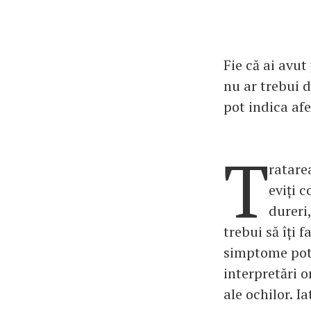
Fie că ai avut
nu ar trebui d
pot indica afe
T
ratare
eviți 
dureri
trebui să îți 
simptome pot i
interpretări 
ale ochilor. I