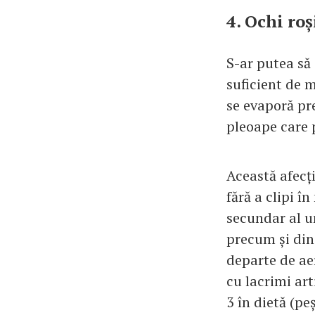
4. Ochi roș
S-ar putea să 
suficient de 
se evaporă pr
pleoape care 
Această afecți
fără a clipi î
secundar al u
precum și din 
departe de aer
cu lacrimi art
3 în dietă (p