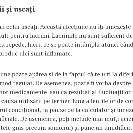
ii și uscați
ai ochii uscați. Această afecțiune nu îți umezește 
mult pentru lacrimi. Lacrimile nu sunt suficient d
ea repede, lucru ce se poate întâmpla atunci când
produc ulei sunt inflamate.
une poate apărea și de la faptul că te uiți la difer
n mod regulat. De asemenea, poate fi vorba despre 
nor medicamente sau ca rezultat al fluctuațiilor
cauza utilizării pe termen lung a lentilelor de con
ul condiționat, ia pauze de la calculator și umeze
ificiale. De asemenea, poți include mai mulți aciz
eștele gras precum somonul) și pune un umidifica