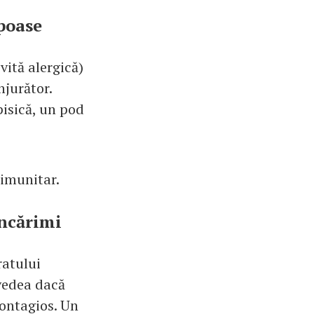
apoase
vită alergică)
njurător.
pisică, un pod
 imunitar.
âncărimi
ratului
 vedea dacă
 contagios. Un