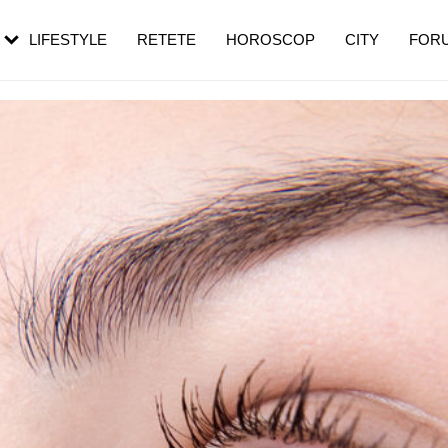
rezești mai des
Cât durează, cum te pregătești și cât
i în vârstă
de dureroasă este investigația
LIFESTYLE
RETETE
HOROSCOP
CITY
FOR