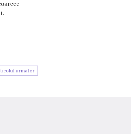
deoarece
i.
ticolul urmator