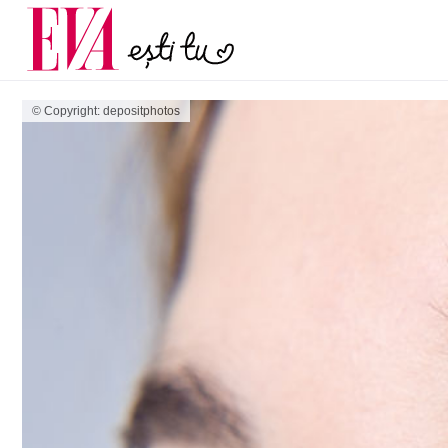
și 60 de ani. De ce te t
Carieră
pe măsură ce înaintez
Actualitate
© Copyright: depositphotos