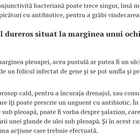
onjunctivită bacteriană poate trece singur, însă 
 picături cu antibiotice, pentru a grăbi vindecarea
l dureros situat la marginea unui ochi
arginea pleoapei, acea pustulă ar putea fi un ulci
e un folicul infectat de gene și se pot umfla și p
prosop cald, pentru a încuraja drenajul, sau cons
re îți poate prescrie un unguent cu antibiotic. În
 sub pleoapă, poate fi vorba despre șalazion, care
rii unei glande de ulei sub pleoapă. Și în acest c
ima acțiune care trebuie efectuată.