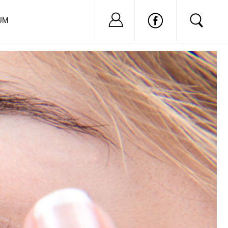
Nu ai cont?
Inregistreaza-
UM