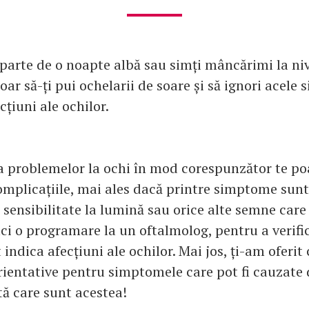
 parte de o noapte albă sau simți mâncărimi la niv
oar să-ți pui ochelarii de soare și să ignori acel
cțiuni ale ochilor.
a problemelor la ochi în mod corespunzător te po
complicațiile, mai ales dacă printre simptome sunt
, sensibilitate la lumină sau orice alte semne care 
faci o programare la un oftalmolog, pentru a verifi
ndica afecțiuni ale ochilor. Mai jos, ți-am oferit
orientative pentru simptomele care pot fi cauzate 
ată care sunt acestea!