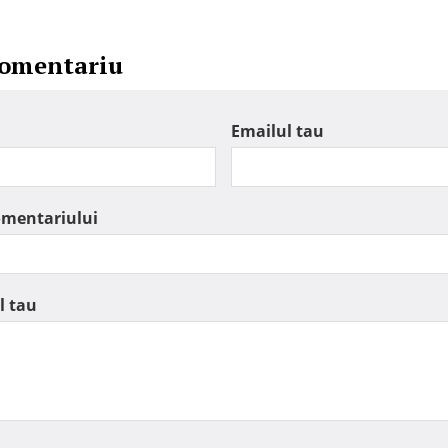
comentariu
Emailul tau
omentariului
l tau