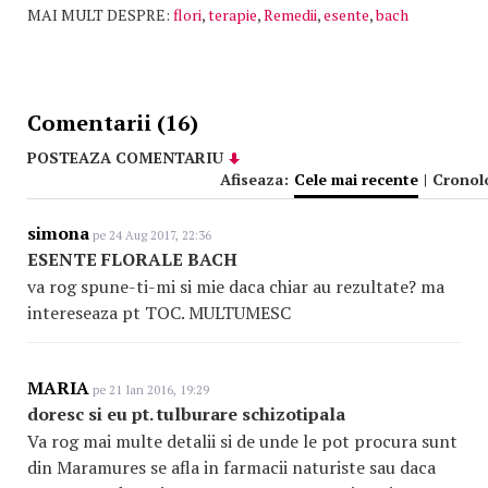
MAI MULT DESPRE:
flori
,
terapie
,
Remedii
,
esente
,
bach
Comentarii (16)
POSTEAZA COMENTARIU
Afiseaza:
Cele mai recente
|
Cronol
simona
pe 24 Aug 2017, 22:36
ESENTE FLORALE BACH
va rog spune-ti-mi si mie daca chiar au rezultate? ma
intereseaza pt TOC. MULTUMESC
MARIA
pe 21 Ian 2016, 19:29
doresc si eu pt. tulburare schizotipala
Va rog mai multe detalii si de unde le pot procura sunt
din Maramures se afla in farmacii naturiste sau daca