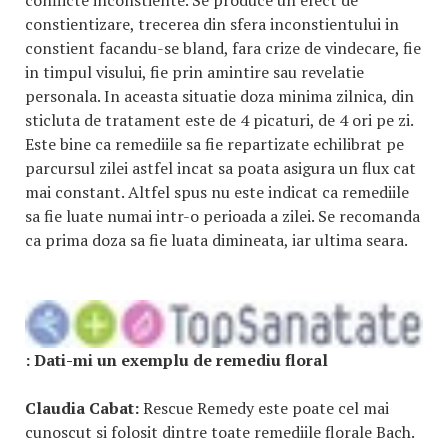
conflicte inconstiente. Se produce un efect de
constientizare, trecerea din sfera inconstientului in
constient facandu-se bland, fara crize de vindecare, fie
in timpul visului, fie prin amintire sau revelatie
personala. In aceasta situatie doza minima zilnica, din
sticluta de tratament este de 4 picaturi, de 4 ori pe zi.
Este bine ca remediile sa fie repartizate echilibrat pe
parcursul zilei astfel incat sa poata asigura un flux cat
mai constant. Altfel spus nu este indicat ca remediile
sa fie luate numai intr-o perioada a zilei. Se recomanda
ca prima doza sa fie luata dimineata, iar ultima seara.
:
Dati-mi un exemplu de remediu floral
Claudia Cabat:
Rescue Remedy este poate cel mai
cunoscut si folosit dintre toate remediile florale Bach.