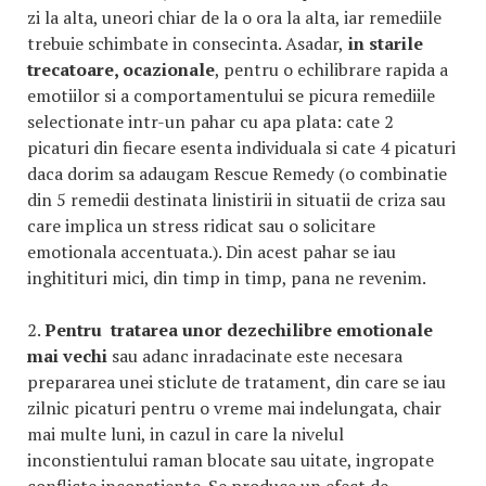
zi la alta, uneori chiar de la o ora la alta, iar remediile
trebuie schimbate in consecinta. Asadar,
in starile
trecatoare, ocazionale
, pentru o echilibrare rapida a
emotiilor si a comportamentului se picura remediile
selectionate intr-un pahar cu apa plata: cate 2
picaturi din fiecare esenta individuala si cate 4 picaturi
daca dorim sa adaugam Rescue Remedy (o combinatie
din 5 remedii destinata linistirii in situatii de criza sau
care implica un stress ridicat sau o solicitare
emotionala accentuata.). Din acest pahar se iau
inghitituri mici, din timp in timp, pana ne revenim.
2.
Pentru tratarea unor dezechilibre emotionale
mai vechi
sau adanc inradacinate este necesara
prepararea unei sticlute de tratament, din care se iau
zilnic picaturi pentru o vreme mai indelungata, chair
mai multe luni, in cazul in care la nivelul
inconstientului raman blocate sau uitate, ingropate