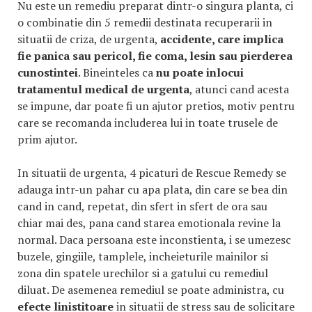
Nu este un remediu preparat dintr-o singura planta, ci
o combinatie din 5 remedii destinata recuperarii in
situatii de criza, de urgenta,
accidente, care implica
fie panica sau pericol, fie coma, lesin sau pierderea
cunostintei
. Bineinteles ca
nu poate inlocui
tratamentul medical de urgenta
, atunci cand acesta
se impune, dar poate fi un ajutor pretios, motiv pentru
care se recomanda includerea lui in toate trusele de
prim ajutor.
In situatii de urgenta, 4 picaturi de Rescue Remedy se
adauga intr-un pahar cu apa plata, din care se bea din
cand in cand, repetat, din sfert in sfert de ora sau
chiar mai des, pana cand starea emotionala revine la
normal. Daca persoana este inconstienta, i se umezesc
buzele, gingiile, tamplele, incheieturile mainilor si
zona din spatele urechilor si a gatului cu remediul
diluat. De asemenea remediul se poate administra, cu
efecte linistitoare
in situatii de stress sau de solicitare