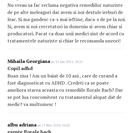
Nu vreau sa fac reclama negativa remediilor naturiste
de pe alte meleaguri dar avem si noi destule ierburi de
leac. Si ma gandesc ca-s mai ieftine, daca-s de pe la noi.
Si, avem si noi cercetatori in domeniu si-avem chiar si
producatori. Pacat ca doar unii medici sint de acord cu
tratamentele naturiste si chiar le recomanda uneori!
Mihaila Georgiana
pe 21 Ian 2011, 10:21
Copil adhd
Buan ziua ! Am un baiat de 10 ani , care de curand a
fost diagnosticat cu ADHD . Credeti ca se poate
ameliora starea aceasta cu remediile florale Bach? Dar
se pot lua concomitent cu tratamentul alopat dat de
medic? va multumesc !
albu adriana
pe 17 Nov 2010, 16:02
esente florale bach