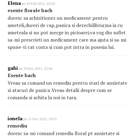
Elena
pe 29 Feb 2012, 20:20
esente florale bach
doresc sa achizitionez un medicament pentru
ameteli,dureri de cap,panica si dezechilibru(ma ia cu
ameteala si nu pot merge in picioare).va rog din suflet
sa-mi prescrieti un medicament care ma ajuta si sa-mi
spune-ti cat costa si cum pot intra in posesia lui.
gabi
pe 29 Dec 2011, 22:04
Esente bach
Vreau sa comand un remediu pentru stari de anxietate
si atacuri de panica .Vreau detalii despre cum se
comanda si achita la noi in tara.
ionela
pe 11 Dec 2011, 19:51
remediu
doresc sa-mi comand remediu floral pt anxietate si