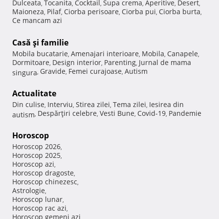
Dulceata
Tocanita
Cocktail
Supa crema
Aperitive
Desert
,
,
,
,
,
,
Maioneza
Pilaf
Ciorba perisoare
Ciorba pui
Ciorba burta
,
,
,
,
,
Ce mancam azi
Casă şi familie
Mobila bucatarie
Amenajari interioare
Mobila
Canapele
,
,
,
,
Dormitoare
Design interior
Parenting
Jurnal de mama
,
,
,
Gravide
Femei curajoase
Autism
singura
,
,
,
Actualitate
Din culise
Interviu
Stirea zilei
Tema zilei
Iesirea din
,
,
,
,
Despărţiri celebre
Vesti Bune
Covid-19
Pandemie
autism
,
,
,
,
Horoscop
Horoscop 2026
,
Horoscop 2025
,
Horoscop azi
,
Horoscop dragoste
,
Horoscop chinezesc
,
Astrologie
,
Horoscop lunar
,
Horoscop rac azi
,
Horoscop gemeni azi
,