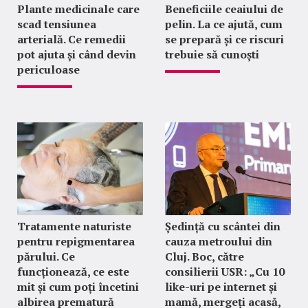
Plante medicinale care
Beneficiile ceaiului de
scad tensiunea
pelin. La ce ajută, cum
arterială. Ce remedii
se prepară și ce riscuri
pot ajuta și când devin
trebuie să cunoști
periculoase
Tratamente naturiste
Ședință cu scântei din
pentru repigmentarea
cauza metroului din
părului. Ce
Cluj. Boc, către
funcționează, ce este
consilierii USR: „Cu 10
mit și cum poți încetini
like-uri pe internet și
albirea prematură
mamă, mergeți acasă,