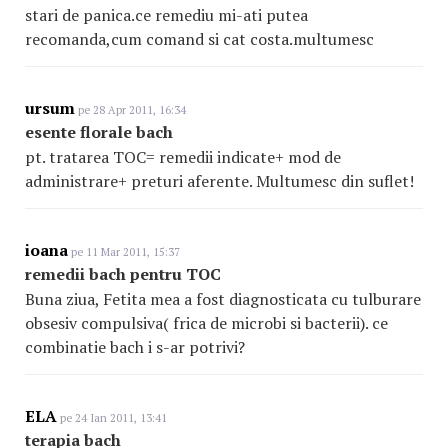
stari de panica.ce remediu mi-ati putea
recomanda,cum comand si cat costa.multumesc
ursum
pe 28 Apr 2011, 16:34
esente florale bach
pt. tratarea TOC= remedii indicate+ mod de
administrare+ preturi aferente. Multumesc din suflet!
ioana
pe 11 Mar 2011, 15:37
remedii bach pentru TOC
Buna ziua, Fetita mea a fost diagnosticata cu tulburare
obsesiv compulsiva( frica de microbi si bacterii). ce
combinatie bach i s-ar potrivi?
ELA
pe 24 Ian 2011, 13:41
terapia bach