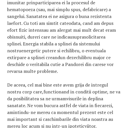
imunitar prinparticiparea ei la procesul de
hematopoeza (sau, mai simplu spus, defabricare) a
sangelui. Sanatatea ei ne asigura o buna rezistenta
laefort. Cu toti am simtit cateodata, cand am depus
efort fizic intenssau am alergat mai mult decat eram
obisnuiti, dureri care ne indicausuprasolicitarea
splinei. Energia stabila a splinei da sistemului
nostruenergetic putere si echilibru, o eventuala
extirpare a splinei creandun dezechilibru major ce
deschide o veritabila cutie a Pandorei din carese vor
revarsa multe probleme.
De aceea, cel mai bine este avem grija de intregul
nostru corp care,functionand in conditii optime, ne va
da posibilitatea sa ne urmamvisurile in deplina
sanatate. Ne vom bucura astfel de viata in fiecarezi,
amintindu-ne mereu ca momentul prezent este cel
mai important si caschimbarile din viata noastra au
mereu loc acum si nu intr-un ipoteticviitor.