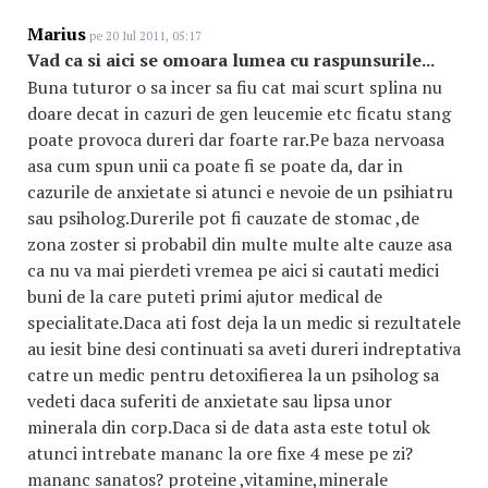
Marius
pe 20 Iul 2011, 05:17
Vad ca si aici se omoara lumea cu raspunsurile...
Buna tuturor o sa incer sa fiu cat mai scurt splina nu
doare decat in cazuri de gen leucemie etc ficatu stang
poate provoca dureri dar foarte rar.Pe baza nervoasa
asa cum spun unii ca poate fi se poate da, dar in
cazurile de anxietate si atunci e nevoie de un psihiatru
sau psiholog.Durerile pot fi cauzate de stomac ,de
zona zoster si probabil din multe multe alte cauze asa
ca nu va mai pierdeti vremea pe aici si cautati medici
buni de la care puteti primi ajutor medical de
specialitate.Daca ati fost deja la un medic si rezultatele
au iesit bine desi continuati sa aveti dureri indreptativa
catre un medic pentru detoxifierea la un psiholog sa
vedeti daca suferiti de anxietate sau lipsa unor
minerala din corp.Daca si de data asta este totul ok
atunci intrebate mananc la ore fixe 4 mese pe zi?
mananc sanatos? proteine ,vitamine,minerale