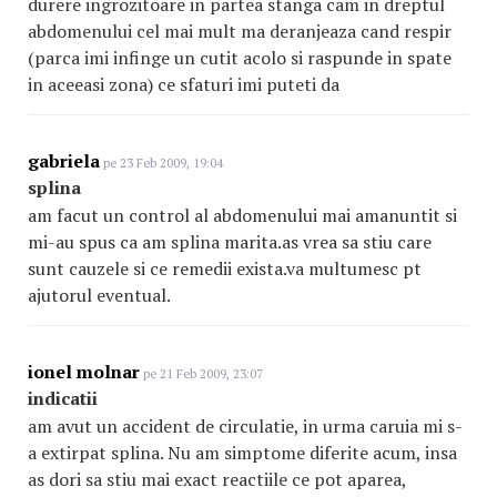
durere ingrozitoare in partea stanga cam in dreptul
abdomenului cel mai mult ma deranjeaza cand respir
(parca imi infinge un cutit acolo si raspunde in spate
in aceeasi zona) ce sfaturi imi puteti da
gabriela
pe 23 Feb 2009, 19:04
splina
am facut un control al abdomenului mai amanuntit si
mi-au spus ca am splina marita.as vrea sa stiu care
sunt cauzele si ce remedii exista.va multumesc pt
ajutorul eventual.
ionel molnar
pe 21 Feb 2009, 23:07
indicatii
am avut un accident de circulatie, in urma caruia mi s-
a extirpat splina. Nu am simptome diferite acum, insa
as dori sa stiu mai exact reactiile ce pot aparea,