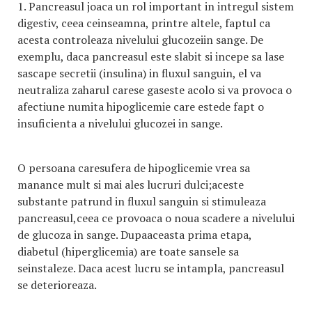
1. Pancreasul joaca un rol important in intregul sistem
digestiv, ceea ceinseamna, printre altele, faptul ca
acesta controleaza nivelului glucozeiin sange. De
exemplu, daca pancreasul este slabit si incepe sa lase
sascape secretii (insulina) in fluxul sanguin, el va
neutraliza zaharul carese gaseste acolo si va provoca o
afectiune numita hipoglicemie care estede fapt o
insuficienta a nivelului glucozei in sange.
O persoana caresufera de hipoglicemie vrea sa
manance mult si mai ales lucruri dulci;aceste
substante patrund in fluxul sanguin si stimuleaza
pancreasul,ceea ce provoaca o noua scadere a nivelului
de glucoza in sange. Dupaaceasta prima etapa,
diabetul (hiperglicemia) are toate sansele sa
seinstaleze. Daca acest lucru se intampla, pancreasul
se deterioreaza.