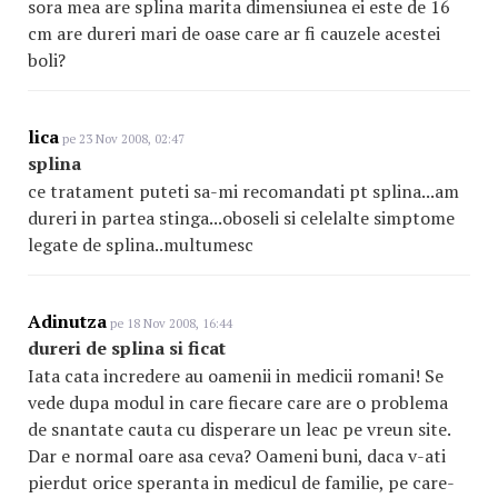
sora mea are splina marita dimensiunea ei este de 16
cm are dureri mari de oase care ar fi cauzele acestei
boli?
lica
pe 23 Nov 2008, 02:47
splina
ce tratament puteti sa-mi recomandati pt splina...am
dureri in partea stinga...oboseli si celelalte simptome
legate de splina..multumesc
Adinutza
pe 18 Nov 2008, 16:44
dureri de splina si ficat
Iata cata incredere au oamenii in medicii romani! Se
vede dupa modul in care fiecare care are o problema
de snantate cauta cu disperare un leac pe vreun site.
Dar e normal oare asa ceva? Oameni buni, daca v-ati
pierdut orice speranta in medicul de familie, pe care-