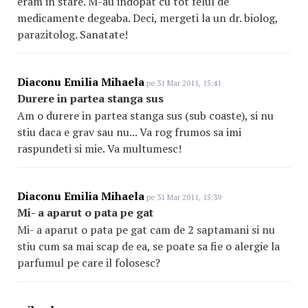
eram in stare. M-au indopat cu tot felul de
medicamente degeaba. Deci, mergeti la un dr. biolog,
parazitolog. Sanatate!
Diaconu Emilia Mihaela
pe 31 Mar 2011, 15:41
Durere in partea stanga sus
Am o durere in partea stanga sus (sub coaste), si nu
stiu daca e grav sau nu... Va rog frumos sa imi
raspundeti si mie. Va multumesc!
Diaconu Emilia Mihaela
pe 31 Mar 2011, 15:39
Mi- a aparut o pata pe gat
Mi- a aparut o pata pe gat cam de 2 saptamani si nu
stiu cum sa mai scap de ea, se poate sa fie o alergie la
parfumul pe care il folosesc?