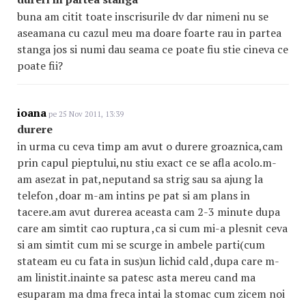
buna am citit toate inscrisurile dv dar nimeni nu se
aseamana cu cazul meu ma doare foarte rau in partea
stanga jos si numi dau seama ce poate fiu stie cineva ce
poate fii?
ioana
pe 25 Nov 2011, 13:39
durere
in urma cu ceva timp am avut o durere groaznica,cam
prin capul pieptului,nu stiu exact ce se afla acolo.m-
am asezat in pat,neputand sa strig sau sa ajung la
telefon ,doar m-am intins pe pat si am plans in
tacere.am avut durerea aceasta cam 2-3 minute dupa
care am simtit cao ruptura ,ca si cum mi-a plesnit ceva
si am simtit cum mi se scurge in ambele parti(cum
stateam eu cu fata in sus)un lichid cald ,dupa care m-
am linistit.inainte sa patesc asta mereu cand ma
esuparam ma dma freca intai la stomac cum zicem noi