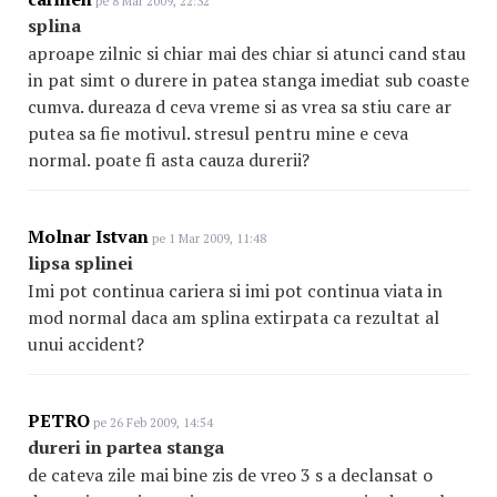
pe 8 Mar 2009, 22:32
splina
aproape zilnic si chiar mai des chiar si atunci cand stau
in pat simt o durere in patea stanga imediat sub coaste
cumva. dureaza d ceva vreme si as vrea sa stiu care ar
putea sa fie motivul. stresul pentru mine e ceva
normal. poate fi asta cauza durerii?
Molnar Istvan
pe 1 Mar 2009, 11:48
lipsa splinei
Imi pot continua cariera si imi pot continua viata in
mod normal daca am splina extirpata ca rezultat al
unui accident?
PETRO
pe 26 Feb 2009, 14:54
dureri in partea stanga
de cateva zile mai bine zis de vreo 3 s a declansat o