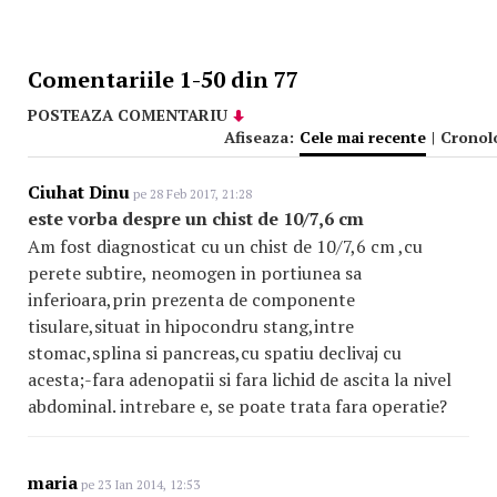
Comentariile 1-50 din 77
POSTEAZA COMENTARIU
Afiseaza:
Cele mai recente
|
Cronol
Ciuhat Dinu
pe 28 Feb 2017, 21:28
este vorba despre un chist de 10/7,6 cm
Am fost diagnosticat cu un chist de 10/7,6 cm ,cu
perete subtire, neomogen in portiunea sa
inferioara,prin prezenta de componente
tisulare,situat in hipocondru stang,intre
stomac,splina si pancreas,cu spatiu declivaj cu
acesta;-fara adenopatii si fara lichid de ascita la nivel
abdominal. intrebare e, se poate trata fara operatie?
maria
pe 23 Ian 2014, 12:53