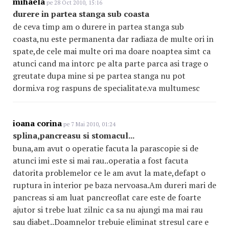
mihaela
pe 28 Oct 2010, 15:16
durere in partea stanga sub coasta
de ceva timp am o durere in partea stanga sub
coasta,nu este permanenta dar radiaza de multe ori in
spate,de cele mai multe ori ma doare noaptea simt ca
atunci cand ma intorc pe alta parte parca asi trage o
greutate dupa mine si pe partea stanga nu pot
dormi.va rog raspuns de specialitate.va multumesc
ioana corina
pe 7 Mai 2010, 01:24
splina,pancreasu si stomacul...
buna,am avut o operatie facuta la parascopie si de
atunci imi este si mai rau..operatia a fost facuta
datorita problemelor ce le am avut la mate,defapt o
ruptura in interior pe baza nervoasa.Am dureri mari de
pancreas si am luat pancreoflat care este de foarte
ajutor si trebe luat zilnic ca sa nu ajungi ma mai rau
sau diabet..Doamnelor trebuie eliminat stresul care e