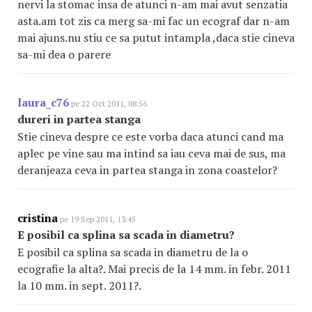
nervi la stomac insa de atunci n-am mai avut senzatia
asta.am tot zis ca merg sa-mi fac un ecograf dar n-am
mai ajuns.nu stiu ce sa putut intampla ,daca stie cineva
sa-mi dea o parere
laura_c76
pe 22 Oct 2011, 08:56
dureri in partea stanga
Stie cineva despre ce este vorba daca atunci cand ma
aplec pe vine sau ma intind sa iau ceva mai de sus, ma
deranjeaza ceva in partea stanga in zona coastelor?
cristina
pe 19 Sep 2011, 13:45
E posibil ca splina sa scada in diametru?
E posibil ca splina sa scada in diametru de la o
ecografie la alta?. Mai precis de la 14 mm. in febr. 2011
la 10 mm. in sept. 2011?.