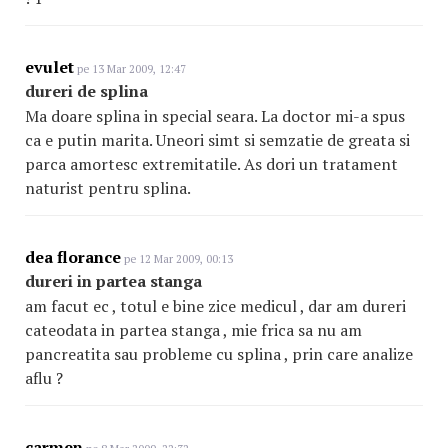
evulet
pe 13 Mar 2009, 12:47
dureri de splina
Ma doare splina in special seara. La doctor mi-a spus
ca e putin marita. Uneori simt si semzatie de greata si
parca amortesc extremitatile. As dori un tratament
naturist pentru splina.
dea florance
pe 12 Mar 2009, 00:13
dureri in partea stanga
am facut ec , totul e bine zice medicul , dar am dureri
cateodata in partea stanga , mie frica sa nu am
pancreatita sau probleme cu splina , prin care analize
aflu ?
carmen