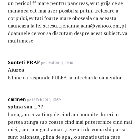
un pericol ff mare pentru pancreas,avut grija ce se
mananca cat mai usor posibil si putin...relaxare a
corpului,evitati foarte mare oboseala ca aceasta
dauneaza la fel stresu. ..johannajaani@yahoo.com,pt
doamnele ce vor sa discutam despre acest subiect..va
multumesc
Sunteti PRAF
pe 2 Mai 2010, 02:48
Aiurea
E bine ca raspunde PULEA la intrebarile oamenilor.
carmen
pe 16 Feb 2010, 13:59
splina sau ... ??
buna,,am ceva timp de cind am anumite dureri in
partea stinga sub coaste cind mai puterernice cind mai
mici,,simt am gust amar .,senzatii de voma shi parca
sunt balonata,,plina de apa ,,o senzatie urita care