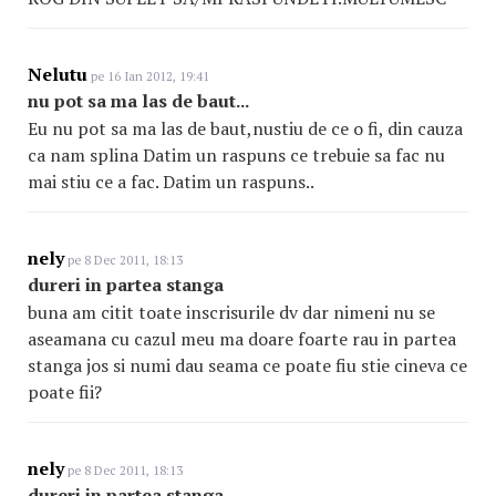
Nelutu
pe 16 Ian 2012, 19:41
nu pot sa ma las de baut...
Eu nu pot sa ma las de baut,nustiu de ce o fi, din cauza
ca nam splina Datim un raspuns ce trebuie sa fac nu
mai stiu ce a fac. Datim un raspuns..
nely
pe 8 Dec 2011, 18:13
dureri in partea stanga
buna am citit toate inscrisurile dv dar nimeni nu se
aseamana cu cazul meu ma doare foarte rau in partea
stanga jos si numi dau seama ce poate fiu stie cineva ce
poate fii?
nely
pe 8 Dec 2011, 18:13
dureri in partea stanga