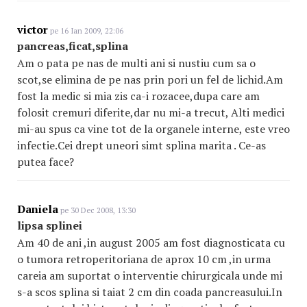
victor
pe 16 Ian 2009, 22:06
pancreas,ficat,splina
Am o pata pe nas de multi ani si nustiu cum sa o
scot,se elimina de pe nas prin pori un fel de lichid.Am
fost la medic si mia zis ca-i rozacee,dupa care am
folosit cremuri diferite,dar nu mi-a trecut, Alti medici
mi-au spus ca vine tot de la organele interne, este vreo
infectie.Cei drept uneori simt splina marita . Ce-as
putea face?
Daniela
pe 30 Dec 2008, 13:30
lipsa splinei
Am 40 de ani ,in august 2005 am fost diagnosticata cu
o tumora retroperitoriana de aprox 10 cm ,in urma
careia am suportat o interventie chirurgicala unde mi
s-a scos splina si taiat 2 cm din coada pancreasului.In