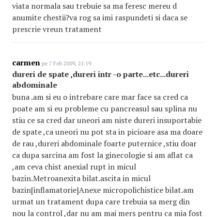
viata normala sau trebuie sa ma feresc mereu d
anumite chestii?va rog sa imi raspundeti si daca se
prescrie vreun tratament
carmen
pe 7 Feb 2009, 21:19
dureri de spate ,dureri intr -o parte...etc...dureri
abdominale
buna .am si eu o intrebare care mar face sa cred ca
poate am si eu probleme cu pancreasul sau splina nu
stiu ce sa cred dar uneori am niste dureri insuportabie
de spate ,ca uneori nu pot sta in picioare asa ma doare
de rau ,dureri abdominale foarte puternice ,stiu doar
ca dupa sarcina am fost la ginecologie si am aflat ca
,am ceva chist anexial rupt in micul
bazin.Metroanexita bilat.ascita in micul
bazin[inflamatorie]Anexe micropolichistice bilat.am
urmat un tratament dupa care trebuia sa merg din
nou la control ,dar nu am mai mers pentru ca mia fost