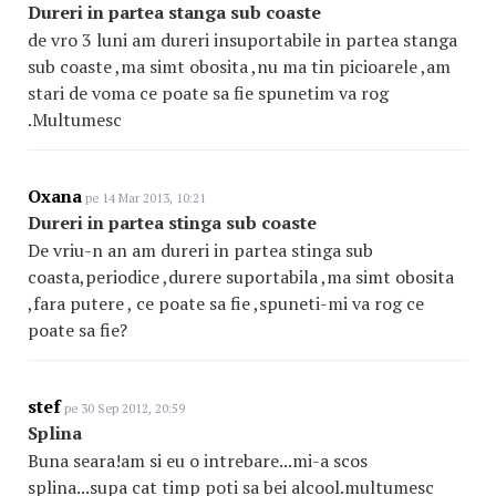
Dureri in partea stanga sub coaste
de vro 3 luni am dureri insuportabile in partea stanga
sub coaste ,ma simt obosita ,nu ma tin picioarele ,am
stari de voma ce poate sa fie spunetim va rog
.Multumesc
Oxana
pe 14 Mar 2013, 10:21
Dureri in partea stinga sub coaste
De vriu-n an am dureri in partea stinga sub
coasta,periodice ,durere suportabila ,ma simt obosita
,fara putere , ce poate sa fie ,spuneti-mi va rog ce
poate sa fie?
stef
pe 30 Sep 2012, 20:59
Splina
Buna seara!am si eu o intrebare...mi-a scos
splina...supa cat timp poti sa bei alcool.multumesc