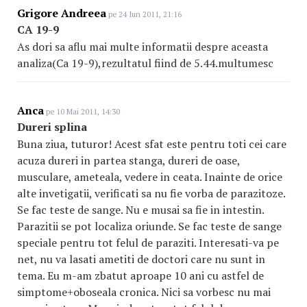
Grigore Andreea
pe 24 Iun 2011, 21:16
CA 19-9
As dori sa aflu mai multe informatii despre aceasta
analiza(Ca 19-9),rezultatul fiind de 5.44.multumesc
Anca
pe 10 Mai 2011, 14:30
Dureri splina
Buna ziua, tuturor! Acest sfat este pentru toti cei care
acuza dureri in partea stanga, dureri de oase,
musculare, ameteala, vedere in ceata. Inainte de orice
alte invetigatii, verificati sa nu fie vorba de parazitoze.
Se fac teste de sange. Nu e musai sa fie in intestin.
Parazitii se pot localiza oriunde. Se fac teste de sange
speciale pentru tot felul de paraziti. Interesati-va pe
net, nu va lasati ametiti de doctori care nu sunt in
tema. Eu m-am zbatut aproape 10 ani cu astfel de
simptome+oboseala cronica. Nici sa vorbesc nu mai