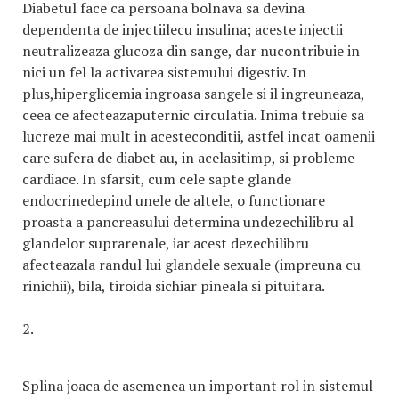
Diabetul face ca persoana bolnava sa devina
dependenta de injectiilecu insulina; aceste injectii
neutralizeaza glucoza din sange, dar nucontribuie in
nici un fel la activarea sistemului digestiv. In
plus,hiperglicemia ingroasa sangele si il ingreuneaza,
ceea ce afecteazaputernic circulatia. Inima trebuie sa
lucreze mai mult in acesteconditii, astfel incat oamenii
care sufera de diabet au, in acelasitimp, si probleme
cardiace. In sfarsit, cum cele sapte glande
endocrinedepind unele de altele, o functionare
proasta a pancreasului determina undezechilibru al
glandelor suprarenale, iar acest dezechilibru
afecteazala randul lui glandele sexuale (impreuna cu
rinichii), bila, tiroida sichiar pineala si pituitara.
2.
Splina joaca de asemenea un important rol in sistemul