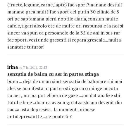
(fructe,legume,carne,lapte) fac sport?mananc destul?
mananc prea mult? fac sport cel putin 30 zilinic de 5
ori pe saptamana pierd noptile aiuria,consum multe
cafele,tigari alcolo etc de multe ori raspunsu e la noi si
sincer va spun ca persoanele de la 35 de ani in sus rar
fac sport. vezi unde gresesti si repara greseala...multa
sanatate tuturor!
irina
pe 7 Iul 2011, 22:13
senzatia de balon cu aer in partea stinga
buna ... deja de un an simt senzatia de balonare shi mai
ales se manifesta in partea stinga ca o minge micuta
cu aer , nu ma pot elibera de gaze ...am dat analize shi
totul e bine ..doar ca aveam greatza shi am devenit din
cauza asta depresiva , la moment primesc
antidepresantte ...ce poate fi ?