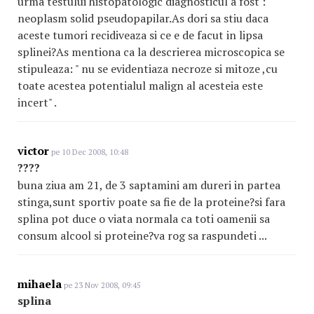
urma testului histopatologic diagnosticul a fost :
neoplasm solid pseudopapilar.As dori sa stiu daca
aceste tumori recidiveaza si ce e de facut in lipsa
splinei?As mentiona ca la descrierea microscopica se
stipuleaza: " nu se evidentiaza necroze si mitoze ,cu
toate acestea potentialul malign al acesteia este
incert" .
victor
pe 10 Dec 2008, 10:48
????
buna ziua am 21, de 3 saptamini am dureri in partea
stinga,sunt sportiv poate sa fie de la proteine?si fara
splina pot duce o viata normala ca toti oamenii sa
consum alcool si proteine?va rog sa raspundeti ...
mihaela
pe 23 Nov 2008, 09:45
splina