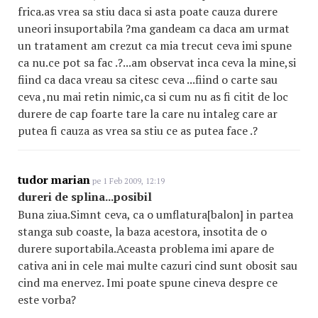
frica.as vrea sa stiu daca si asta poate cauza durere
uneori insuportabila ?ma gandeam ca daca am urmat
un tratament am crezut ca mia trecut ceva imi spune
ca nu.ce pot sa fac .?...am observat inca ceva la mine,si
fiind ca daca vreau sa citesc ceva ...fiind o carte sau
ceva ,nu mai retin nimic,ca si cum nu as fi citit de loc
durere de cap foarte tare la care nu intaleg care ar
putea fi cauza as vrea sa stiu ce as putea face .?
tudor marian
pe 1 Feb 2009, 12:19
dureri de splina...posibil
Buna ziua.Simnt ceva, ca o umflatura[balon] in partea
stanga sub coaste, la baza acestora, insotita de o
durere suportabila.Aceasta problema imi apare de
cativa ani in cele mai multe cazuri cind sunt obosit sau
cind ma enervez. Imi poate spune cineva despre ce
este vorba?