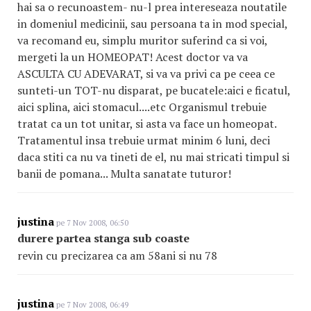
hai sa o recunoastem- nu-l prea intereseaza noutatile
in domeniul medicinii, sau persoana ta in mod special,
va recomand eu, simplu muritor suferind ca si voi,
mergeti la un HOMEOPAT! Acest doctor va va
ASCULTA CU ADEVARAT, si va va privi ca pe ceea ce
sunteti-un TOT-nu disparat, pe bucatele:aici e ficatul,
aici splina, aici stomacul....etc Organismul trebuie
tratat ca un tot unitar, si asta va face un homeopat.
Tratamentul insa trebuie urmat minim 6 luni, deci
daca stiti ca nu va tineti de el, nu mai stricati timpul si
banii de pomana... Multa sanatate tuturor!
justina
pe 7 Nov 2008, 06:50
durere partea stanga sub coaste
revin cu precizarea ca am 58ani si nu 78
justina
pe 7 Nov 2008, 06:49