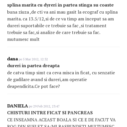
splina marita cu dyreri in partea stinga su coaste
buna ziuza ,de cti va ani mau gasit la ecograf cu splina
marita. ca 13.5/12,si de ce va timp am inceput sa am
dureri suportabile ce trebuie sa fac ,si tratament
trebuie sa fac,si analize de care trebuie sa fac.
mutumesc mult
dana
pe 5 Mar 2012, 12:32
dureri in partea dreapta
de catva timp simt ca ceva misca in ficat, cu senzatie
de gadilare avand si dureri,am operatie
deapendicita.Ce pot face?
DANIELA
pe 29 Feb 2012, 23:47
CHISTURI INTRE FICAT SI PANCREAS
CE INSEAMNA ACEAST BOALA SI CE E DE FACUT VA
ROG DIN SUFLET SA/MI RASPUNDETI.MULTUMESC