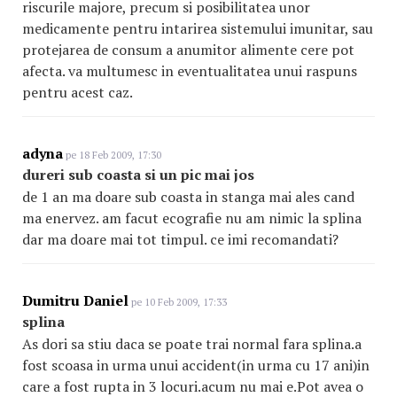
riscurile majore, precum si posibilitatea unor
medicamente pentru intarirea sistemului imunitar, sau
protejarea de consum a anumitor alimente cere pot
afecta. va multumesc in eventualitatea unui raspuns
pentru acest caz.
adyna
pe 18 Feb 2009, 17:30
dureri sub coasta si un pic mai jos
de 1 an ma doare sub coasta in stanga mai ales cand
ma enervez. am facut ecografie nu am nimic la splina
dar ma doare mai tot timpul. ce imi recomandati?
Dumitru Daniel
pe 10 Feb 2009, 17:33
splina
As dori sa stiu daca se poate trai normal fara splina.a
fost scoasa in urma unui accident(in urma cu 17 ani)in
care a fost rupta in 3 locuri.acum nu mai e.Pot avea o