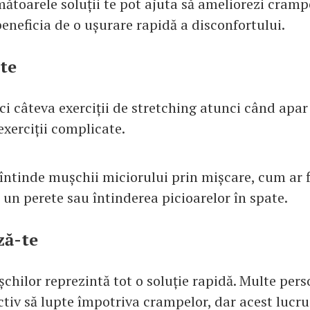
ătoarele soluții te pot ajuta să ameliorezi crampe
beneficia de o ușurare rapidă a disconfortului.
-te
aci câteva exerciții de stretching atunci când apa
 exerciții complicate.
 întinde mușchii miciorului prin mișcare, cum ar f
 un perete sau întinderea picioarelor în spate.
ză-te
chilor reprezintă tot o soluție rapidă. Multe per
ctiv să lupte împotriva crampelor, dar acest lucr