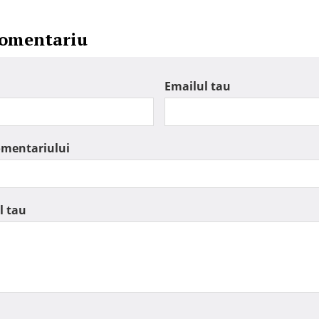
comentariu
Emailul tau
omentariului
l tau