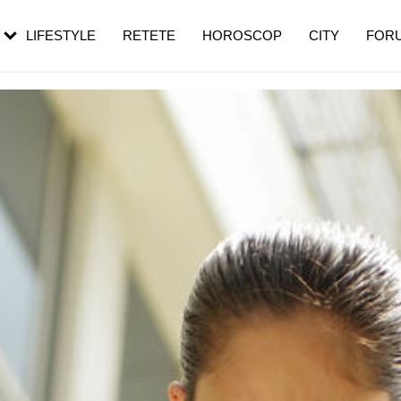
rebui să mergi
și 60 de ani. De ce te trezești mai des
pe măsură ce înaintezi în vârstă
LIFESTYLE
RETETE
HOROSCOP
CITY
FOR