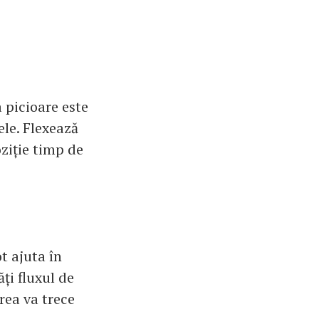
 picioare este
ele. Flexează
ziție timp de
ot ajuta în
ți fluxul de
rea va trece