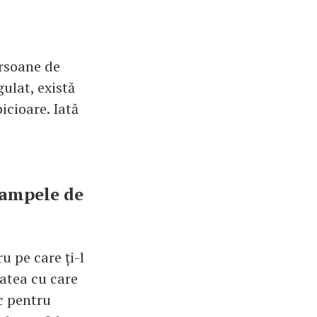
ersoane de
gulat, există
icioare. Iată
rampele de
u pe care ți-l
tatea cu care
c pentru