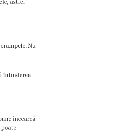
le, astfel
r crampele. Nu
i întinderea
soane încearcă
u poate