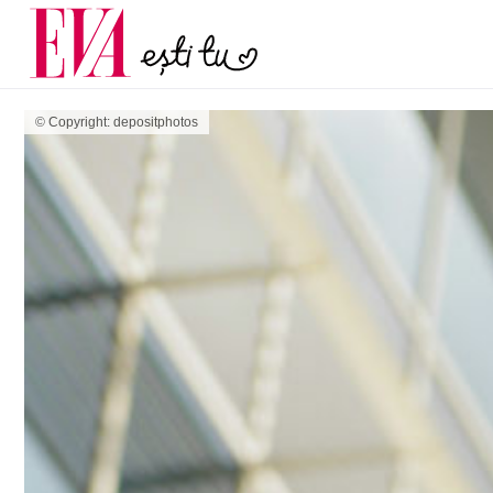
menopauză și când ar t
Carieră
la medic
Actualitate
© Copyright: depositphotos