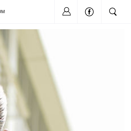
Nu ai cont?
Inregistreaza-
UM