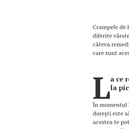
Crampele de l
diferite vârst
câteva remedii
care sunt ace
L
a ce 
la pi
În momentul în
dorești este s
acestea te po