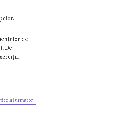
pelor.
iențelor de
l. De
erciții.
ticolul urmator