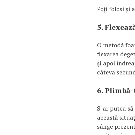
Poți folosi și
5. Flexează
O metodă foar
flexarea deget
și apoi îndre
câteva secund
6. Plimbă-
S-ar putea să 
această situaț
sânge prezent