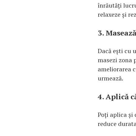
înrăutăți lucr
relaxeze și re
3. Maseaz
Dacă ești cu 
masezi zona p
ameliorarea c
urmează.
4. Aplică 
Poți aplica și
reduce durata