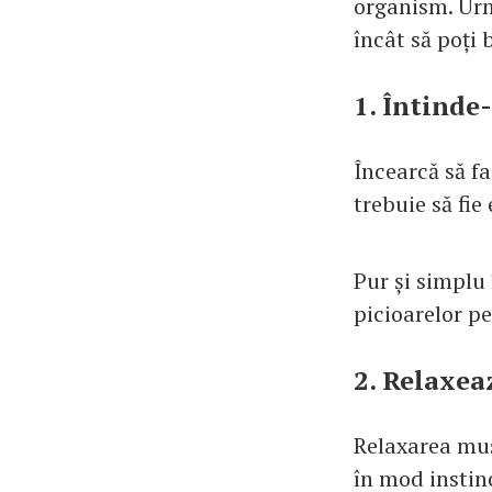
organism. Urm
încât să poți 
1. Întinde
Încearcă să f
trebuie să fie
Pur și simplu
picioarelor pe
2. Relaxea
Relaxarea muș
în mod instin