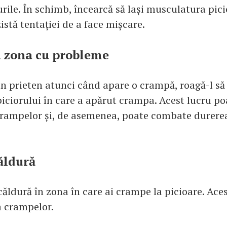
urile. În schimb, încearcă să lași musculatura pici
zistă tentației de a face mișcare.
ă zona cu probleme
un prieten atunci când apare o crampă, roagă-l să 
iciorului în care a apărut crampa. Acest lucru po
rampelor și, de asemenea, poate combate durere
căldură
 căldură în zona în care ai crampe la picioare. Ace
 crampelor.