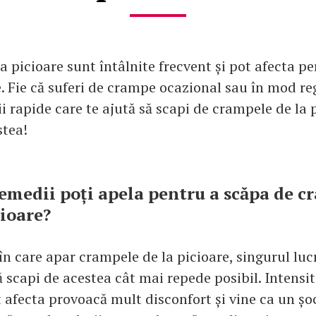
a picioare sunt întâlnite frecvent și pot afecta p
e. Fie că suferi de crampe ocazional sau în mod re
 rapide care te ajută să scapi de crampele de la p
stea!
remedii poți apela pentru a scăpa de c
cioare?
 care apar crampele de la picioare, singurul lucr
ă scapi de acestea cât mai repede posibil. Intensi
t afecta provoacă mult disconfort și vine ca un șo