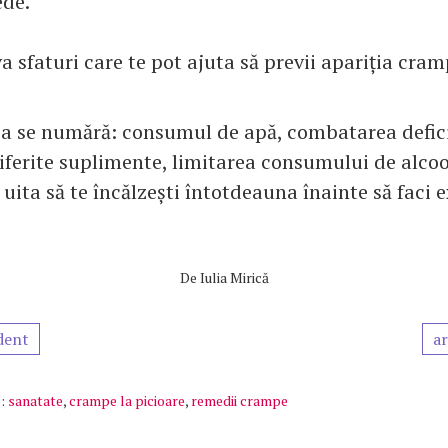
ede.
va sfaturi care te pot ajuta să previi apariția cram
ea se numără: consumul de apă, combatarea defic
iferite suplimente, limitarea consumului de alcoo
ita să te încălzești întotdeauna înainte să faci ex
De
Iulia Mirică
dent
ar
:
sanatate
,
crampe la picioare
,
remedii crampe