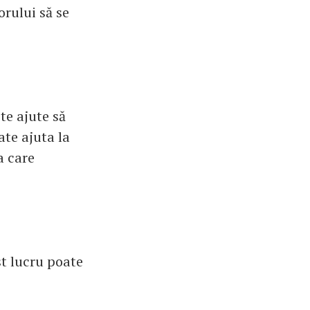
orului să se
te ajute să
ate ajuta la
a care
st lucru poate