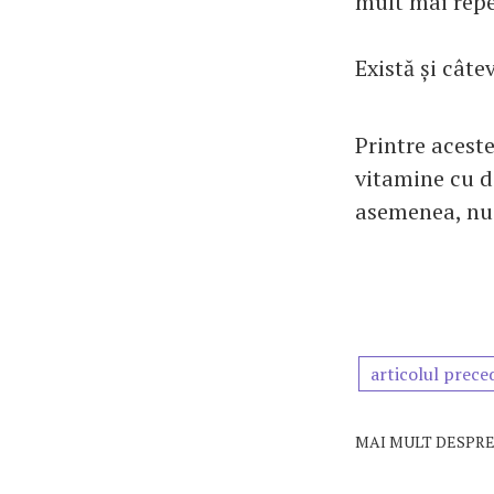
mult mai rep
Există și câte
Printre acest
vitamine cu d
asemenea, nu u
articolul prece
MAI MULT DESPRE