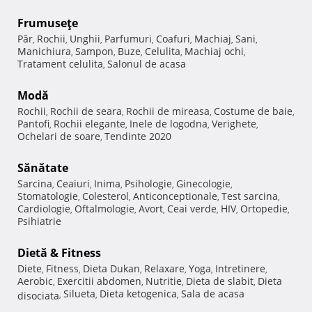
Frumuseţe
Păr
Rochii
Unghii
Parfumuri
Coafuri
Machiaj
Sani
,
,
,
,
,
,
,
Manichiura
Sampon
Buze
Celulita
Machiaj ochi
,
,
,
,
,
Tratament celulita
Salonul de acasa
,
Modă
Rochii
Rochii de seara
Rochii de mireasa
Costume de baie
,
,
,
,
Pantofi
Rochii elegante
Inele de logodna
Verighete
,
,
,
,
Ochelari de soare
Tendinte 2020
,
Sănătate
Sarcina
Ceaiuri
Inima
Psihologie
Ginecologie
,
,
,
,
,
Stomatologie
Colesterol
Anticonceptionale
Test sarcina
,
,
,
,
Cardiologie
Oftalmologie
Avort
Ceai verde
HIV
Ortopedie
,
,
,
,
,
,
Psihiatrie
Dietă & Fitness
Diete
Fitness
Dieta Dukan
Relaxare
Yoga
Intretinere
,
,
,
,
,
,
Aerobic
Exercitii abdomen
Nutritie
Dieta de slabit
Dieta
,
,
,
,
Silueta
Dieta ketogenica
Sala de acasa
disociata
,
,
,