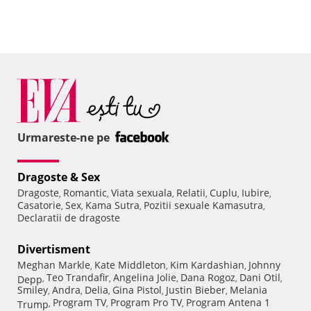
Urmareste-ne pe
Dragoste & Sex
Dragoste
Romantic
Viata sexuala
Relatii
Cuplu
Iubire
,
,
,
,
,
,
Casatorie
Sex
Kama Sutra
Pozitii sexuale Kamasutra
,
,
,
,
Declaratii de dragoste
Divertisment
Meghan Markle
Kate Middleton
Kim Kardashian
Johnny
,
,
,
Teo Trandafir
Angelina Jolie
Dana Rogoz
Dani Otil
Depp
,
,
,
,
,
Smiley
Andra
Delia
Gina Pistol
Justin Bieber
Melania
,
,
,
,
,
Program TV
Program Pro TV
Program Antena 1
Trump
,
,
,