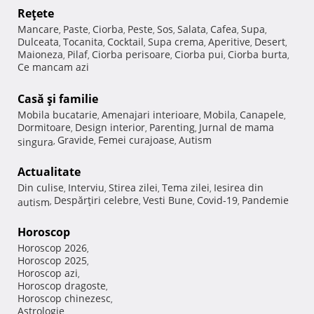
Reţete
Mancare
Paste
Ciorba
Peste
Sos
Salata
Cafea
Supa
,
,
,
,
,
,
,
,
Dulceata
Tocanita
Cocktail
Supa crema
Aperitive
Desert
,
,
,
,
,
,
Maioneza
Pilaf
Ciorba perisoare
Ciorba pui
Ciorba burta
,
,
,
,
,
Ce mancam azi
Casă şi familie
Mobila bucatarie
Amenajari interioare
Mobila
Canapele
,
,
,
,
Dormitoare
Design interior
Parenting
Jurnal de mama
,
,
,
Gravide
Femei curajoase
Autism
singura
,
,
,
Actualitate
Din culise
Interviu
Stirea zilei
Tema zilei
Iesirea din
,
,
,
,
Despărţiri celebre
Vesti Bune
Covid-19
Pandemie
autism
,
,
,
,
Horoscop
Horoscop 2026
,
Horoscop 2025
,
Horoscop azi
,
Horoscop dragoste
,
Horoscop chinezesc
,
Astrologie
,