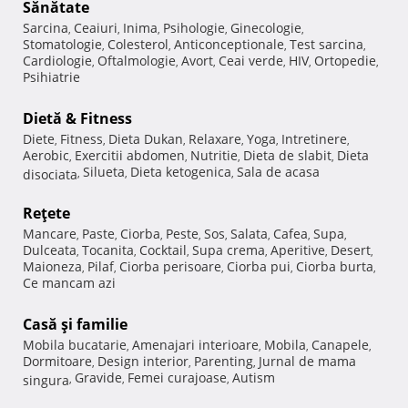
Sănătate
Sarcina
Ceaiuri
Inima
Psihologie
Ginecologie
,
,
,
,
,
Stomatologie
Colesterol
Anticonceptionale
Test sarcina
,
,
,
,
Cardiologie
Oftalmologie
Avort
Ceai verde
HIV
Ortopedie
,
,
,
,
,
,
Psihiatrie
Dietă & Fitness
Diete
Fitness
Dieta Dukan
Relaxare
Yoga
Intretinere
,
,
,
,
,
,
Aerobic
Exercitii abdomen
Nutritie
Dieta de slabit
Dieta
,
,
,
,
Silueta
Dieta ketogenica
Sala de acasa
disociata
,
,
,
Reţete
Mancare
Paste
Ciorba
Peste
Sos
Salata
Cafea
Supa
,
,
,
,
,
,
,
,
Dulceata
Tocanita
Cocktail
Supa crema
Aperitive
Desert
,
,
,
,
,
,
Maioneza
Pilaf
Ciorba perisoare
Ciorba pui
Ciorba burta
,
,
,
,
,
Ce mancam azi
Casă şi familie
Mobila bucatarie
Amenajari interioare
Mobila
Canapele
,
,
,
,
Dormitoare
Design interior
Parenting
Jurnal de mama
,
,
,
Gravide
Femei curajoase
Autism
singura
,
,
,