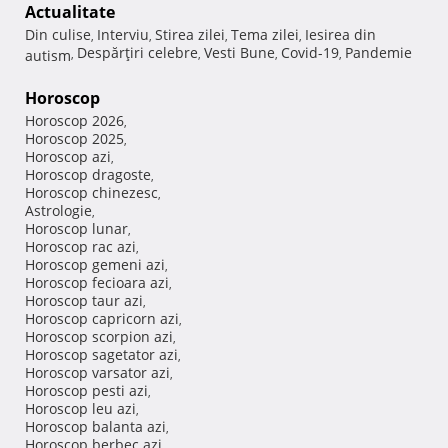
Actualitate
Din culise
Interviu
Stirea zilei
Tema zilei
Iesirea din
,
,
,
,
Despărţiri celebre
Vesti Bune
Covid-19
Pandemie
autism
,
,
,
,
Horoscop
Horoscop 2026
,
Horoscop 2025
,
Horoscop azi
,
Horoscop dragoste
,
Horoscop chinezesc
,
Astrologie
,
Horoscop lunar
,
Horoscop rac azi
,
Horoscop gemeni azi
,
Horoscop fecioara azi
,
Horoscop taur azi
,
Horoscop capricorn azi
,
Horoscop scorpion azi
,
Horoscop sagetator azi
,
Horoscop varsator azi
,
Horoscop pesti azi
,
Horoscop leu azi
,
Horoscop balanta azi
,
Horoscop berbec azi
,