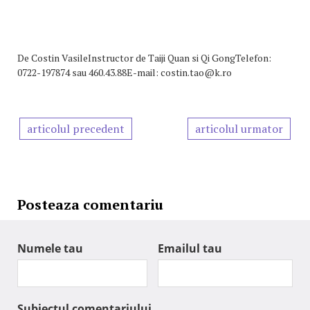
De
Costin VasileInstructor de Taiji Quan si Qi GongTelefon:
0722-197874 sau 460.43.88E-mail: costin.tao@k.ro
articolul precedent
articolul urmator
Posteaza comentariu
Numele tau
Emailul tau
Subiectul comentariului