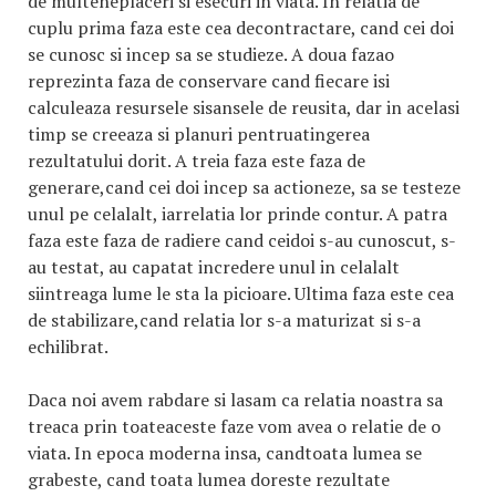
de multeneplaceri si esecuri in viata. In relatia de
cuplu prima faza este cea decontractare, cand cei doi
se cunosc si incep sa se studieze. A doua fazao
reprezinta faza de conservare cand fiecare isi
calculeaza resursele sisansele de reusita, dar in acelasi
timp se creeaza si planuri pentruatingerea
rezultatului dorit. A treia faza este faza de
generare,cand cei doi incep sa actioneze, sa se testeze
unul pe celalalt, iarrelatia lor prinde contur. A patra
faza este faza de radiere cand ceidoi s-au cunoscut, s-
au testat, au capatat incredere unul in celalalt
siintreaga lume le sta la picioare. Ultima faza este cea
de stabilizare,cand relatia lor s-a maturizat si s-a
echilibrat.
Daca noi avem rabdare si lasam ca relatia noastra sa
treaca prin toateaceste faze vom avea o relatie de o
viata. In epoca moderna insa, candtoata lumea se
grabeste, cand toata lumea doreste rezultate