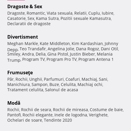
Dragoste & Sex
Dragoste
Romantic
Viata sexuala
Relatii
Cuplu
Iubire
,
,
,
,
,
,
Casatorie
Sex
Kama Sutra
Pozitii sexuale Kamasutra
,
,
,
,
Declaratii de dragoste
Divertisment
Meghan Markle
Kate Middleton
Kim Kardashian
Johnny
,
,
,
Teo Trandafir
Angelina Jolie
Dana Rogoz
Dani Otil
Depp
,
,
,
,
,
Smiley
Andra
Delia
Gina Pistol
Justin Bieber
Melania
,
,
,
,
,
Program TV
Program Pro TV
Program Antena 1
Trump
,
,
,
Frumuseţe
Păr
Rochii
Unghii
Parfumuri
Coafuri
Machiaj
Sani
,
,
,
,
,
,
,
Manichiura
Sampon
Buze
Celulita
Machiaj ochi
,
,
,
,
,
Tratament celulita
Salonul de acasa
,
Modă
Rochii
Rochii de seara
Rochii de mireasa
Costume de baie
,
,
,
,
Pantofi
Rochii elegante
Inele de logodna
Verighete
,
,
,
,
Ochelari de soare
Tendinte 2020
,