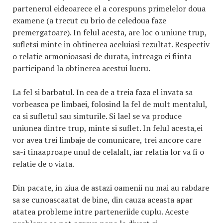
partenerul eideoarece el a corespuns primelelor doua
examene (a trecut cu brio de celedoua faze
premergatoare). In felul acesta, are loc o uniune trup,
sufletsi minte in obtinerea aceluiasi rezultat. Respectiv
o relatie armonioasasi de durata, intreaga ei fiinta
participand la obtinerea acestui lucru.
La fel si barbatul. In cea de a treia faza el invata sa
vorbeasca pe limbaei, folosind la fel de mult mentalul,
ca si sufletul sau simturile. Si lael se va produce
uniunea dintre trup, minte si suflet. In felul acesta,ei
vor avea trei limbaje de comunicare, trei ancore care
sa-i tinaaproape unul de celalalt, iar relatia lor va fi o
relatie de o viata.
Din pacate, in ziua de astazi oamenii nu mai au rabdare
sa se cunoascaatat de bine, din cauza aceasta apar
atatea probleme intre parteneriide cuplu. Aceste