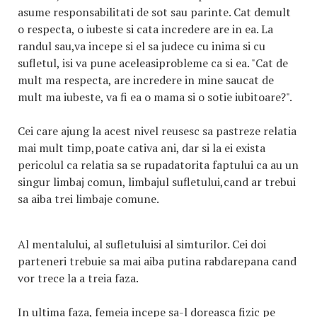
asume responsabilitati de sot sau parinte. Cat demult
o respecta, o iubeste si cata incredere are in ea. La
randul sau,va incepe si el sa judece cu inima si cu
sufletul, isi va pune aceleasiprobleme ca si ea. "Cat de
mult ma respecta, are incredere in mine saucat de
mult ma iubeste, va fi ea o mama si o sotie iubitoare?".
Cei care ajung la acest nivel reusesc sa pastreze relatia
mai mult timp,poate cativa ani, dar si la ei exista
pericolul ca relatia sa se rupadatorita faptului ca au un
singur limbaj comun, limbajul sufletului,cand ar trebui
sa aiba trei limbaje comune.
Al mentalului, al sufletuluisi al simturilor. Cei doi
parteneri trebuie sa mai aiba putina rabdarepana cand
vor trece la a treia faza.
In ultima faza, femeia incepe sa-l doreasca fizic pe