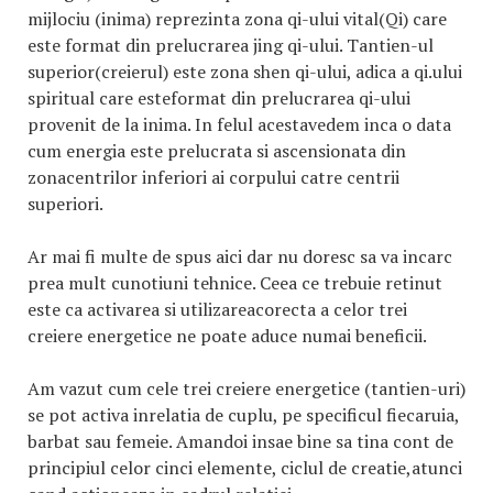
mijlociu (inima) reprezinta zona qi-ului vital(Qi) care
este format din prelucrarea jing qi-ului. Tantien-ul
superior(creierul) este zona shen qi-ului, adica a qi.ului
spiritual care esteformat din prelucrarea qi-ului
provenit de la inima. In felul acestavedem inca o data
cum energia este prelucrata si ascensionata din
zonacentrilor inferiori ai corpului catre centrii
superiori.
Ar mai fi multe de spus aici dar nu doresc sa va incarc
prea mult cunotiuni tehnice. Ceea ce trebuie retinut
este ca activarea si utilizareacorecta a celor trei
creiere energetice ne poate aduce numai beneficii.
Am vazut cum cele trei creiere energetice (tantien-uri)
se pot activa inrelatia de cuplu, pe specificul fiecaruia,
barbat sau femeie. Amandoi insae bine sa tina cont de
principiul celor cinci elemente, ciclul de creatie,atunci