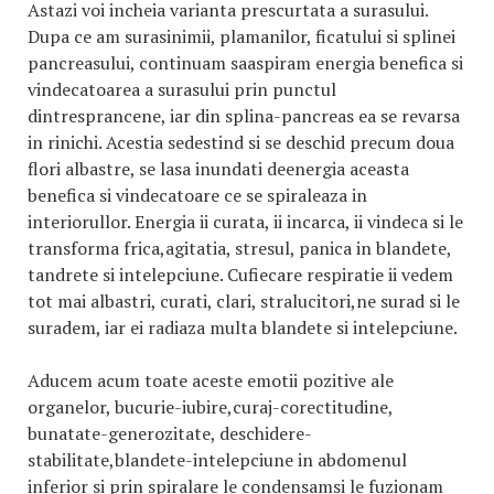
Astazi voi incheia varianta prescurtata a surasului.
Dupa ce am surasinimii, plamanilor, ficatului si splinei
pancreasului, continuam saaspiram energia benefica si
vindecatoarea a surasului prin punctul
dintresprancene, iar din splina-pancreas ea se revarsa
in rinichi. Acestia sedestind si se deschid precum doua
flori albastre, se lasa inundati deenergia aceasta
benefica si vindecatoare ce se spiraleaza in
interiorullor. Energia ii curata, ii incarca, ii vindeca si le
transforma frica,agitatia, stresul, panica in blandete,
tandrete si intelepciune. Cufiecare respiratie ii vedem
tot mai albastri, curati, clari, stralucitori,ne surad si le
suradem, iar ei radiaza multa blandete si intelepciune.
Aducem acum toate aceste emotii pozitive ale
organelor, bucurie-iubire,curaj-corectitudine,
bunatate-generozitate, deschidere-
stabilitate,blandete-intelepciune in abdomenul
inferior si prin spiralare le condensamsi le fuzionam