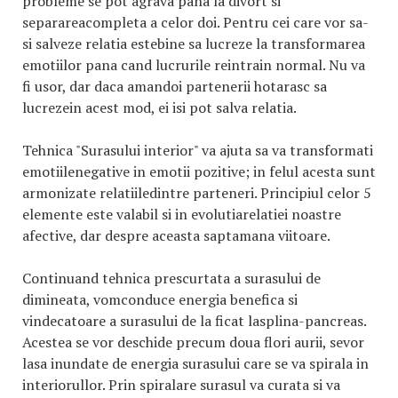
probleme se pot agrava pana la divort si
separareacompleta a celor doi. Pentru cei care vor sa-
si salveze relatia estebine sa lucreze la transformarea
emotiilor pana cand lucrurile reintrain normal. Nu va
fi usor, dar daca amandoi partenerii hotarasc sa
lucrezein acest mod, ei isi pot salva relatia.
Tehnica "Surasului interior" va ajuta sa va transformati
emotiilenegative in emotii pozitive; in felul acesta sunt
armonizate relatiiledintre parteneri. Principiul celor 5
elemente este valabil si in evolutiarelatiei noastre
afective, dar despre aceasta saptamana viitoare.
Continuand tehnica prescurtata a surasului de
dimineata, vomconduce energia benefica si
vindecatoare a surasului de la ficat lasplina-pancreas.
Acestea se vor deschide precum doua flori aurii, sevor
lasa inundate de energia surasului care se va spirala in
interiorullor. Prin spiralare surasul va curata si va