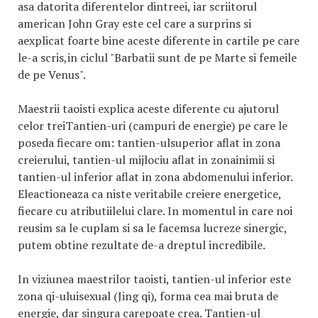
asa datorita diferentelor dintreei, iar scriitorul
american John Gray este cel care a surprins si
aexplicat foarte bine aceste diferente in cartile pe care
le-a scris,in ciclul "Barbatii sunt de pe Marte si femeile
de pe Venus".
Maestrii taoisti explica aceste diferente cu ajutorul
celor treiTantien-uri (campuri de energie) pe care le
poseda fiecare om: tantien-ulsuperior aflat in zona
creierului, tantien-ul mijlociu aflat in zonainimii si
tantien-ul inferior aflat in zona abdomenului inferior.
Eleactioneaza ca niste veritabile creiere energetice,
fiecare cu atributiilelui clare. In momentul in care noi
reusim sa le cuplam si sa le facemsa lucreze sinergic,
putem obtine rezultate de-a dreptul incredibile.
In viziunea maestrilor taoisti, tantien-ul inferior este
zona qi-uluisexual (Jing qi), forma cea mai bruta de
energie, dar singura carepoate crea. Tantien-ul