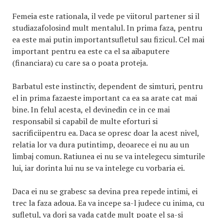
Femeia este rationala, il vede pe viitorul partener si il
studiazafolosind mult mentalul. In prima faza, pentru
ea este mai putin importantsufletul sau fizicul. Cel mai
important pentru ea este ca el sa aibaputere
(financiara) cu care sa o poata proteja.
Barbatul este instinctiv, dependent de simturi, pentru
el in prima fazaeste important ca ea sa arate cat mai
bine. In felul acesta, el devinedin ce in ce mai
responsabil si capabil de multe eforturi si
sacrificiipentru ea. Daca se opresc doar la acest nivel,
relatia lor va dura putintimp, deoarece ei nu au un
limbaj comun. Ratiunea ei nu se va intelegecu simturile
lui, iar dorinta lui nu se va intelege cu vorbaria ei.
Daca ei nu se grabesc sa devina prea repede intimi, ei
trec la faza adoua. Ea va incepe sa-l judece cu inima, cu
sufletul, va dori sa vada catde mult poate el sa-si