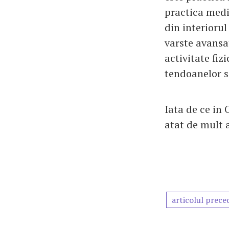
practica medi
din interioru
varste avansa
activitate fiz
tendoanelor s
Iata de ce in 
atat de mult a
articolul prece