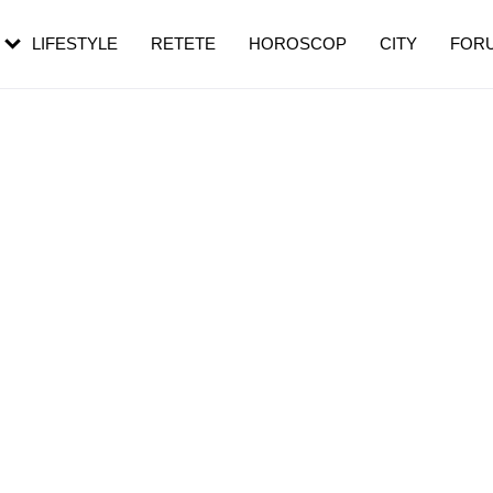
rebui să mergi
și 60 de ani. De ce te trezești mai des
pe măsură ce înaintezi în vârstă
LIFESTYLE
RETETE
HOROSCOP
CITY
FOR