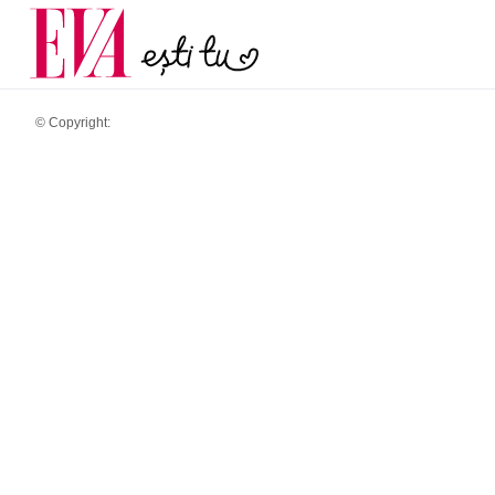
menopauză și când ar t
Carieră
la medic
Actualitate
© Copyright: