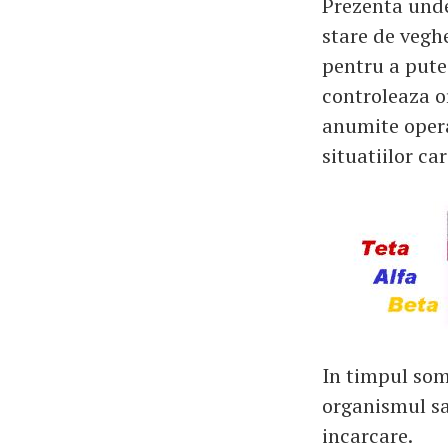
Prezenta undel
stare de vegh
pentru a putea
controleaza o
anumite opera
situatiilor ca
In timpul somn
organismul sa
incarcare.