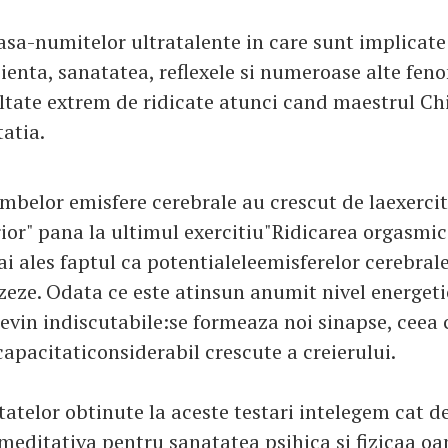
asa-numitelor ultratalente in care sunt implicate
cienta, sanatatea, reflexele si numeroase alte fen
ltate extrem de ridicate atunci cand maestrul Ch
atia.
ambelor emisfere cerebrale au crescut de laexercit
ior" pana la ultimul exercitiu"Ridicarea orgasmic
i ales faptul ca potentialeleemisferelor cerebral
izeze. Odata ce este atinsun anumit nivel energeti
 devin indiscutabile:se formeaza noi sinapse, cee
apacitaticonsiderabil crescute a creierului.
tatelor obtinute la aceste testari intelegem cat 
 meditativa pentru sanatatea psihica si fizicaa oa