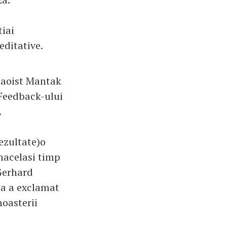
tiai
editative.
 taoist Mantak
 Feedback-ului
.
rezultate)o
inacelasi timp
 Gerhard
ena a exclamat
noasterii