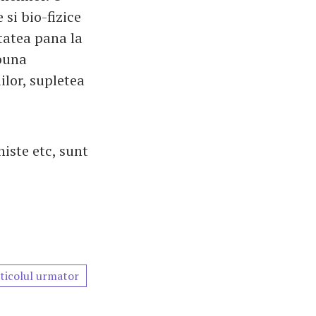
si bio-fizice
tatea pana la
 buna
ilor, supletea
histe etc, sunt
ticolul urmator