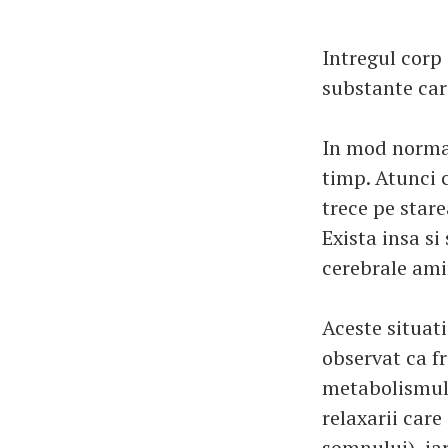
Intregul corp
substante car
In mod normal
timp. Atunci
trece pe stare
Exista insa si
cerebrale ami
Aceste situati
observat ca fr
metabolismul 
relaxarii car
somnului), ia