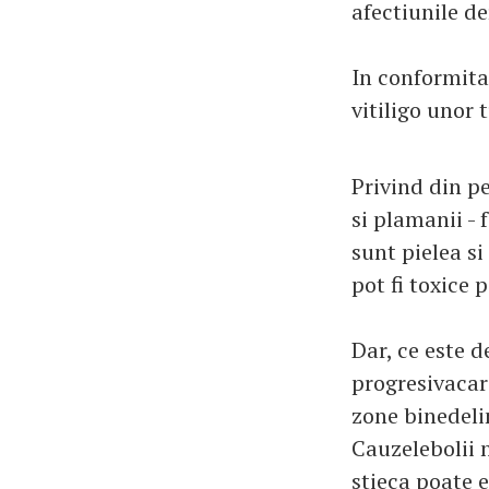
afectiunile d
In conformita
vitiligo unor 
Privind din pe
si plamanii - 
sunt pielea s
pot fi toxice 
Dar, ce este d
progresivacar
zone binedeli
Cauzelebolii 
stieca poate 