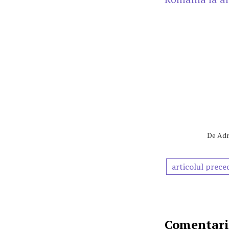
De
Adr
articolul prece
Comentarii