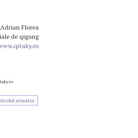
 Adrian Florea
iale de qigong
www.qitaky.ro
taky.ro
ticolul urmator