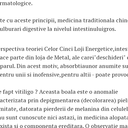
ermatologice.
te cu aceste principii, medicina traditionala chi
tulburari digestive la nivelul intestinuluigros.
rspectiva teoriei Celor Cinci Loji Energetice,intes
face parte din loja de Metal, ale carei"deschideri"
i parul. Din acest motiv, absorbtiaunor anumite su
pentru unii si inofensive,pentru altii - poate provo
e fapt vitiligo ? Aceasta boala este o anomalie
acterizata prin depigmentarea (decolorarea) piel
mitate, datorata pierderii de melanina din celule
nu sunt cunoscute nici astazi, in medicina alopata
exista si o componenta ereditara. O observatie ma