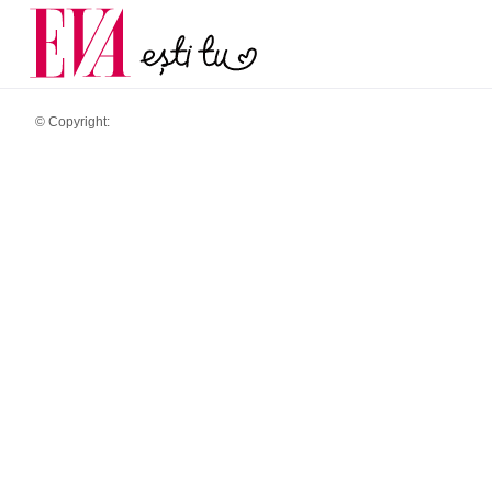
și 60 de ani. De ce te t
Carieră
pe măsură ce înaintez
Actualitate
© Copyright: