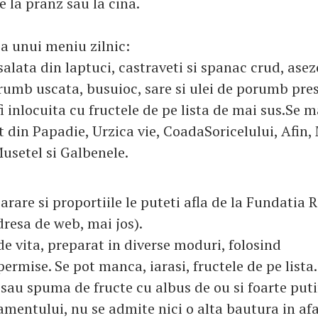
 la pranz sau la cina.
ia unui meniu zilnic:
salata din laptuci, castraveti si spanac crud, ase
umb uscata, busuioc, sare si ulei de porumb pres
fi inlocuita cu fructele de pe lista de mai sus.Se
t din Papadie, Urzica vie, CoadaSoricelului, Afin,
usetel si Galbenele.
rare si proportiile le puteti afla de la Fundatia
dresa de web, mai jos).
de vita, preparat in diverse moduri, folosind
ermise. Se pot manca, iarasi, fructele de pe lista.
 sau spuma de fructe cu albus de ou si foarte put
amentului, nu se admite nici o alta bautura in af