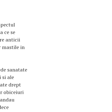
spectul
ea ce se
re anticii
 mastile in
ede sanatate
 si ale
rate drept
r obiceiuri
omandau
dece