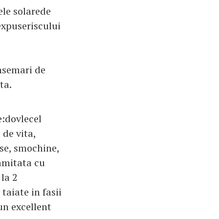
ele solarede
expuseriscului
ansemari de
ta.
e:dovlecel
 de vita,
ise, smochine,
amitata cu
la 2
taiate in fasii
un excellent