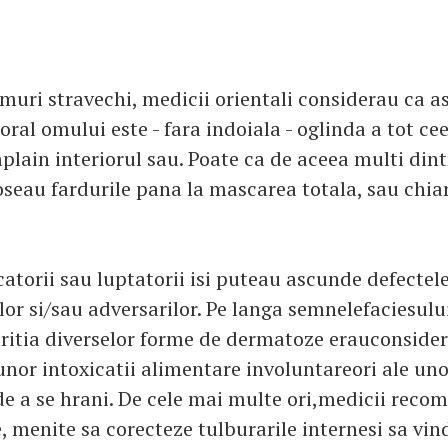
emuri stravechi, medicii orientali considerau ca a
oral omului este - fara indoiala - oglinda a tot ce
plain interiorul sau. Poate ca de aceea multi dint
oseau fardurile pana la mascarea totala, sau chiar
catorii sau luptatorii isi puteau ascunde defectel
lor si/sau adversarilor. Pe langa semnelefaciesului
aritia diverselor forme de dermatoze erauconside
unor intoxicatii alimentare involuntareori ale uno
e a se hrani. De cele mai multe ori,medicii rec
, menite sa corecteze tulburarile internesi sa vin