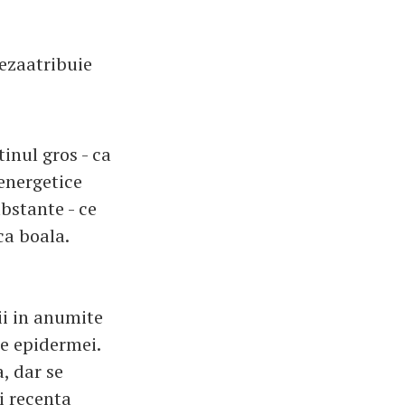
nezaatribuie
tinul gros - ca
 energetice
bstante - ce
ca boala.
ii in anumite
le epidermei.
, dar se
i recenta