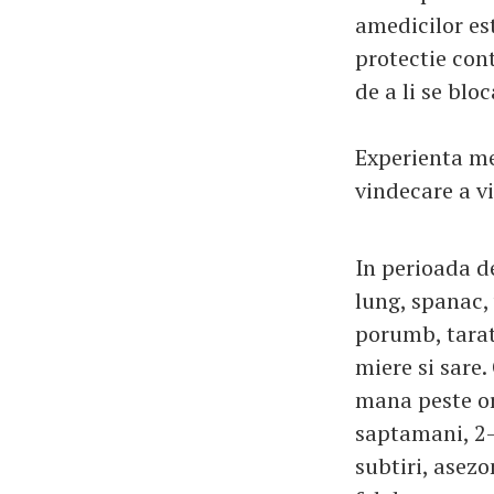
amedicilor es
protectie con
de a li se blo
Experienta me
vindecare a vi
In perioada d
lung, spanac, 
porumb, tarat
miere si sare
mana peste or
saptamani, 2-3
subtiri, asezo