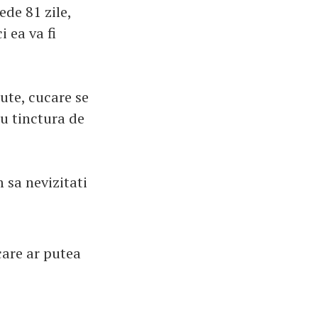
ede 81 zile,
i ea va fi
iute, cucare se
cu tinctura de
 sa nevizitati
care ar putea