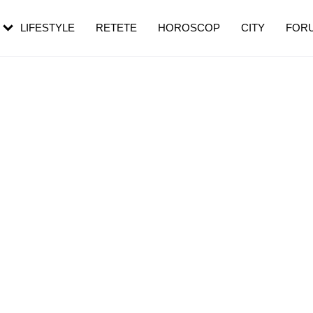
rezești mai des
Cât durează, cum te pregătești și cât
i în vârstă
de dureroasă este investigația
LIFESTYLE
RETETE
HOROSCOP
CITY
FOR