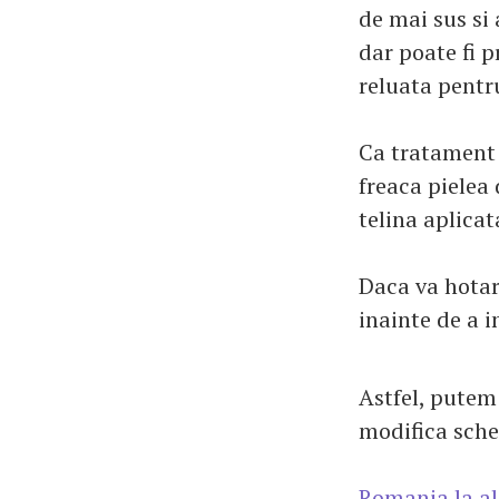
de mai sus si 
dar poate fi p
reluata pentru
Ca tratament l
freaca pielea 
telina aplica
Daca va hotar
inainte de a 
Astfel, putem 
modifica sche
Romania la al