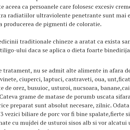
te aceea ca persoanele care folosesc excesiv crem
tra radiatiilor ultraviolente penetrante sunt mai 
ca producerea de pigmenti de coloratie.
dicinii traditionale chineze a aratat ca exista s
tiligo-ului daca se aplica o dieta foarte binedirija
e tratament, nu se admit alte alimente in afara d
vinete, ciuperci, laptuci, castraveti, oua, unt,ficat
e de orez, busuioc, usturoi, nucsoara, banane,ca
. Cateva grame de matase de porumb uscata sifar
ice preparat sunt absolut necesare, zilnic. Odata 
 vezici biliare de porc vor fi bine spalate,fierte si 
nate cu mujdei de usturoi sisos alb si vor alcatui 