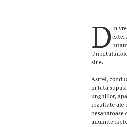
D
in vr
exteri
intam
Orientuluifol
sine.
Astfel, condu
in fata supusi
unghiilor, ap
rezultate ale 
nesanatoase d
anumite diete