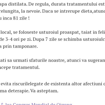
apa distilata. De regula, durata tratamentului est
relungita, la nevoie. Daca se intrerupe dieta,atunc
 inca 81 zile !
ocal, se foloseste usturoiul proaspat, taiat in fel
de 3-4 ori pe zi. Dupa 7 zile se schimba usturoiul
ta prin tamponare.
ati sa urmati sfaturile noastre, atunci va sugeram
incepe tratamentul.
evita riscurilelegate de existenta altor afectiuni 
ma deterapie. Va asteptam.
 5-lea Congres Mondial de Qigong