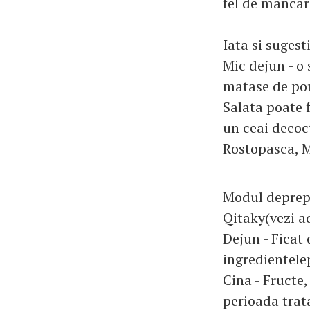
fel de mancare
Iata si sugest
Mic dejun - o 
matase de por
Salata poate 
un ceai decoc
Rostopasca, M
Modul deprepa
Qitaky(vezi a
Dejun - Ficat 
ingredientelep
Cina - Fructe,
perioada trat