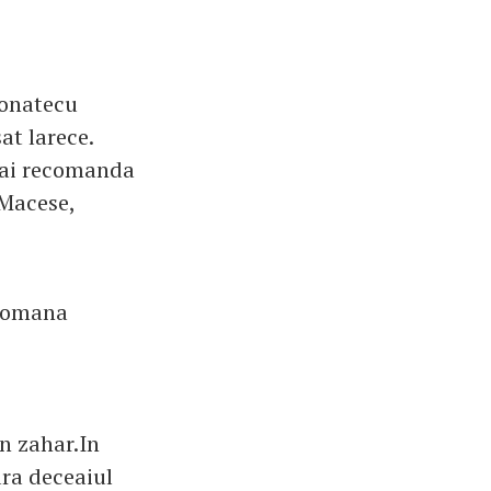
zonatecu
at larece.
 mai recomanda
 Macese,
 Romana
in zahar.In
ara deceaiul