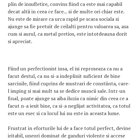
plin de insufletire, convins fiind ca este mai capabil
decat altii in ceea ce face... si de multe ori chiar este.
Nu este de mirare ca urca rapid pe scara sociala si
ajunge sa fie pretuit de ceilalti pentru valoarea sa, asa
cum si aurul, ca metal pretios, este intotdeauna dorit
si apreciat.
Fiind un perfectionist insa, el isi reproseaza ca nu a
facut destul, ca nu si-a indeplinit suficient de bine
sarcinile, fiind cuprins de mustrari de constiinta, care-
l imping si mai mult sa se dedice muncii sale. Intr-un
final, poate ajunge sa aiba iluzia ca nimic din ceea ce a
facut n-a iesit bine, ca si-a neglijat activitatea, ca totul
este un esec si ca locul lui nu este in aceasta lume.
Frustrat in eforturile lui de a face totul perfect, devine
iritabil, uneori dominat de ganduri violente si accese