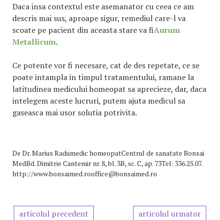
Daca insa contextul este asemanator cu ceea ce am
descris mai sus, aproape sigur, remediul care-l va
scoate pe pacient din aceasta stare va fi
Aurum
Metallicum
.
Ce potente vor fi necesare, cat de des repetate, ce se
poate intampla in timpul tratamentului, ramane la
latitudinea medicului homeopat sa aprecieze, dar, daca
intelegem aceste lucruri, putem ajuta medicul sa
gaseasca mai usor solutia potrivita.
De
Dr. Marius Radumedic homeopatCentrul de sanatate Bonsai
MedBd. Dimitrie Cantemir nr. 8, bl. 3B, sc. C, ap. 73Tel: 336.25.07.
http://www.bonsaimed.rooffice@bonsaimed.ro
articolul precedent
articolul urmator