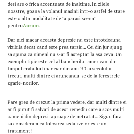
desi are o frica accentuata de inaltime. In zilele
noastre, goana la volanul masinii intr-o astfel de stare
este o alta modalitate de "a parasi scena"
pentru
Aurum
.
Dar nici macar aceasta depresie nu este intotdeauna
vizibila decat cand este prea tarziu... Cei din jur ajung
sa spuna ca nimeni nu s-ar fi asteptat la asa ceva! Un
exemplu tipic este cel al bancherilor americani din
timpul crahului financiar din anii '30 ai secolului
trecut, multi dintre ei aruncandu-se de la ferestrele
zgarie-norilor.
Pare greu de crezut la prima vedere, dar multi dintre ei
ar fi putut fi salvati de acest remediu care a scos multi
oameni din depresii aproape de netratat... Sigur, fara
sa consideram ca folosirea sedativelor este un
tratament!