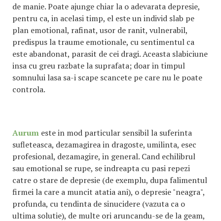
de manie. Poate ajunge chiar la o adevarata depresie,
pentru ca, in acelasi timp, el este un individ slab pe
plan emotional, rafinat, usor de ranit, vulnerabil,
predispus la traume emotionale, cu sentimentul ca
este abandonat, parasit de cei dragi. Aceasta slabiciune
insa cu greu razbate la suprafata; doar in timpul
somnului lasa sa-i scape scancete pe care nu le poate
controla.
Aurum
este in mod particular sensibil la suferinta
sufleteasca, dezamagirea in dragoste, umilinta, esec
profesional, dezamagire, in general. Cand echilibrul
sau emotional se rupe, se indreapta cu pasi repezi
catre o stare de depresie (de exemplu, dupa falimentul
firmei la care a muncit atatia ani), o depresie "neagra",
profunda, cu tendinta de sinucidere (vazuta ca o
ultima solutie), de multe ori aruncandu-se de la geam,