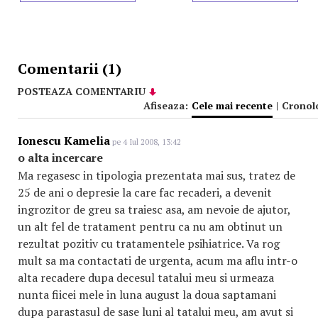
Comentarii (1)
POSTEAZA COMENTARIU
Afiseaza:
Cele mai recente
|
Cronol
Ionescu Kamelia
pe 4 Iul 2008, 13:42
o alta incercare
Ma regasesc in tipologia prezentata mai sus, tratez de
25 de ani o depresie la care fac recaderi, a devenit
ingrozitor de greu sa traiesc asa, am nevoie de ajutor,
un alt fel de tratament pentru ca nu am obtinut un
rezultat pozitiv cu tratamentele psihiatrice. Va rog
mult sa ma contactati de urgenta, acum ma aflu intr-o
alta recadere dupa decesul tatalui meu si urmeaza
nunta fiicei mele in luna august la doua saptamani
dupa parastasul de sase luni al tatalui meu, am avut si