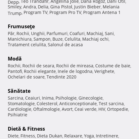
Teo Trandafir
Angelina Jolie
Dana Rogoz
Dani Otil
Depp
,
,
,
,
,
Smiley
Andra
Delia
Gina Pistol
Justin Bieber
Melania
,
,
,
,
,
Program TV
Program Pro TV
Program Antena 1
Trump
,
,
,
Frumuseţe
Păr
Rochii
Unghii
Parfumuri
Coafuri
Machiaj
Sani
,
,
,
,
,
,
,
Manichiura
Sampon
Buze
Celulita
Machiaj ochi
,
,
,
,
,
Tratament celulita
Salonul de acasa
,
Modă
Rochii
Rochii de seara
Rochii de mireasa
Costume de baie
,
,
,
,
Pantofi
Rochii elegante
Inele de logodna
Verighete
,
,
,
,
Ochelari de soare
Tendinte 2020
,
Sănătate
Sarcina
Ceaiuri
Inima
Psihologie
Ginecologie
,
,
,
,
,
Stomatologie
Colesterol
Anticonceptionale
Test sarcina
,
,
,
,
Cardiologie
Oftalmologie
Avort
Ceai verde
HIV
Ortopedie
,
,
,
,
,
,
Psihiatrie
Dietă & Fitness
Diete
Fitness
Dieta Dukan
Relaxare
Yoga
Intretinere
,
,
,
,
,
,