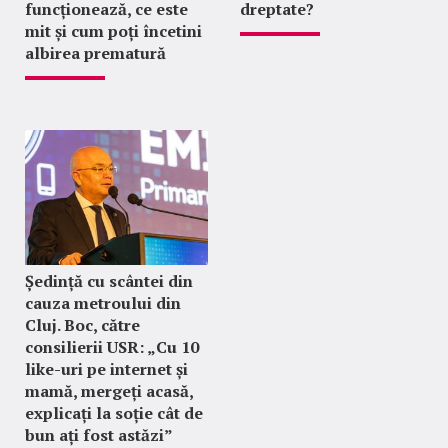
funcționează, ce este
dreptate?
mit și cum poți încetini
albirea prematură
Ședință cu scântei din
cauza metroului din
Cluj. Boc, către
consilierii USR: „Cu 10
like-uri pe internet și
mamă, mergeți acasă,
explicați la soție cât de
bun ați fost astăzi”