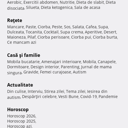
Aerobic
Exercitii abdomen
Nutritie
Dieta de slabit
Dieta
,
,
,
,
Silueta
Dieta ketogenica
Sala de acasa
disociata
,
,
,
Reţete
Mancare
Paste
Ciorba
Peste
Sos
Salata
Cafea
Supa
,
,
,
,
,
,
,
,
Dulceata
Tocanita
Cocktail
Supa crema
Aperitive
Desert
,
,
,
,
,
,
Maioneza
Pilaf
Ciorba perisoare
Ciorba pui
Ciorba burta
,
,
,
,
,
Ce mancam azi
Casă şi familie
Mobila bucatarie
Amenajari interioare
Mobila
Canapele
,
,
,
,
Dormitoare
Design interior
Parenting
Jurnal de mama
,
,
,
Gravide
Femei curajoase
Autism
singura
,
,
,
Actualitate
Din culise
Interviu
Stirea zilei
Tema zilei
Iesirea din
,
,
,
,
Despărţiri celebre
Vesti Bune
Covid-19
Pandemie
autism
,
,
,
,
Horoscop
Horoscop 2026
,
Horoscop 2025
,
Horoscop azi
,