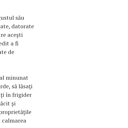
ustul său
tate, datorate
re acești
dit a fi
ate de
ral minunat
rde, să lăsați
i în frigider
ăcit și
roprietățile
și calmarea