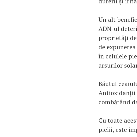
durerii și irit
Un alt benefic
ADN-ul deterio
proprietăți de
de expunerea 
în celulele pi
arsurilor solar
Băutul ceaiulu
Antioxidanții 
combătând dau
Cu toate aces
pielii, este i