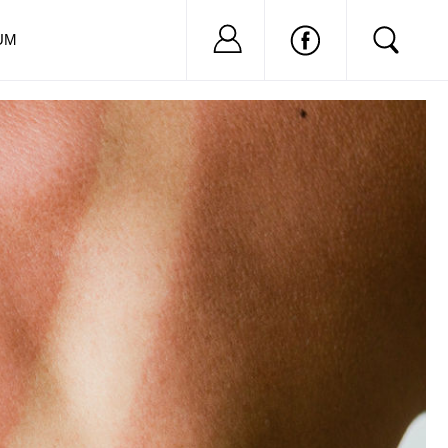
Nu ai cont?
Inregistreaza-
UM