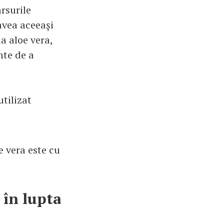
rsurile
avea aceeași
la aloe vera,
nte de a
utilizat
e vera este cu
 în lupta