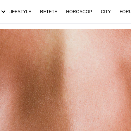
rebui să mergi
și 60 de ani. De ce te trezești mai des
pe măsură ce înaintezi în vârstă
LIFESTYLE
RETETE
HOROSCOP
CITY
FOR