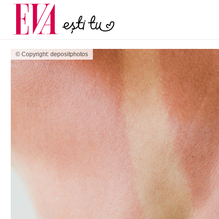
menopauză și când ar t
Carieră
la medic
Actualitate
© Copyright: depositphotos