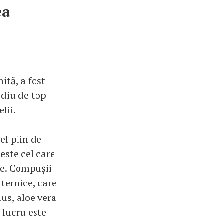
ea
tă, a fost
ediu de top
lii.
el plin de
este cel care
re. Compușii
ternice, care
lus, aloe vera
 lucru este