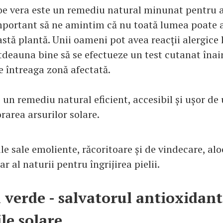
oe vera este un remediu natural minunat pentru a
important să ne amintim că nu toată lumea poate 
astă plantă. Unii oameni pot avea reacții alergice 
otdeauna bine să se efectueze un test cutanat înai
e întreaga zonă afectată.
 un remediu natural eficient, accesibil și ușor de 
rarea arsurilor solare.
le sale emoliente, răcoritoare și de vindecare, alo
r al naturii pentru îngrijirea pielii.
l verde - salvatorul antioxidant
le solare