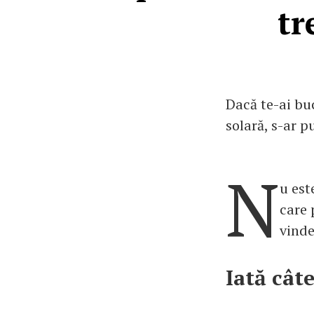
tr
Dacă te-ai buc
solară, s-ar p
N
u est
care 
vinde
Iată cât