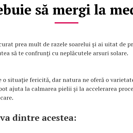
ebuie să mergi la me
urat prea mult de razele soarelui și ai uitat de p
utea să te confrunți cu neplăcutele arsuri solare.
e o situație fericită, dar natura ne oferă o varieta
pot ajuta la calmarea pielii și la accelerarea proc
care.
eva dintre acestea: