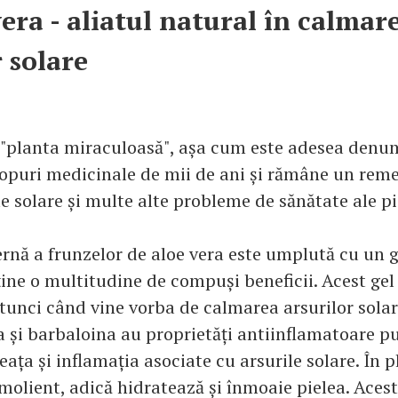
vera - aliatul natural în calmar
r solare
"planta miraculoasă", așa cum este adesea denumi
scopuri medicinale de mii de ani și rămâne un rem
e solare și multe alte probleme de sănătate ale pie
ernă a frunzelor de aloe vera este umplută cu un g
ine o multitudine de compuși beneficii. Acest gel 
tunci când vine vorba de calmarea arsurilor sola
 și barbaloina au proprietăți antiinflamatoare pu
ața și inflamația asociate cu arsurile solare. În p
molient, adică hidratează și înmoaie pielea. Acest