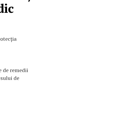
dic
rotecția
te de remedii
esului de