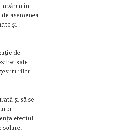
t apărea în
ie de asemenea
ate și
zație de
ziției sale
țesuturilor
rată și să se
turor
tența efectul
r solare.