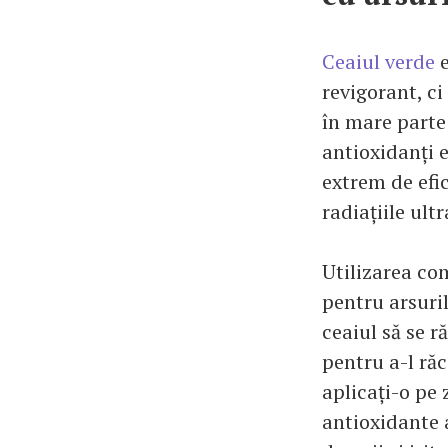
Ceaiul verde
e
revigorant, ci
în mare parte
antioxidanți e
extrem de efi
radiațiile ult
Utilizarea co
pentru arsuril
ceaiul să se r
pentru a-l răc
aplicați-o pe
antioxidante a