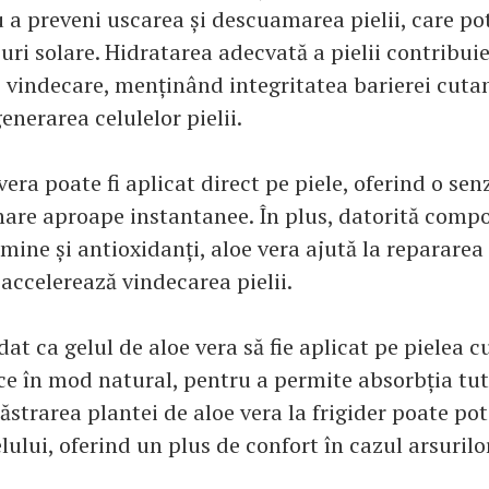
u a preveni uscarea și descuamarea pielii, care po
uri solare. Hidratarea adecvată a pielii contribu
e vindecare, menținând integritatea barierei cutan
enerarea celulelor pielii.
vera poate fi aplicat direct pe piele, oferind o sen
inare aproape instantanee. În plus, datorită compo
mine și antioxidanți, aloe vera ajută la repararea 
 accelerează vindecarea pielii.
t ca gelul de aloe vera să fie aplicat pe pielea cu
uce în mod natural, pentru a permite absorbția tu
Păstrarea plantei de aloe vera la frigider poate po
elului, oferind un plus de confort în cazul arsurilo