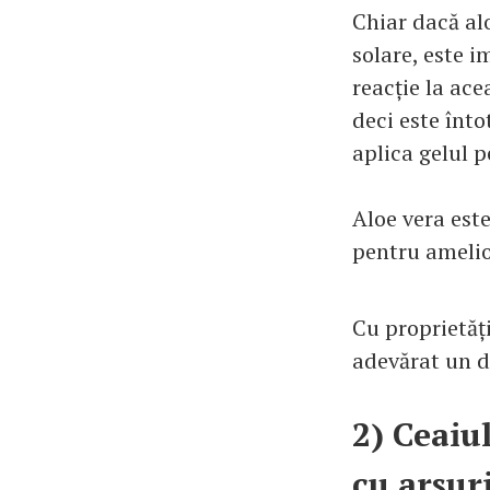
Chiar dacă al
solare, este 
reacție la ace
deci este înt
aplica gelul p
Aloe vera este
pentru amelio
Cu proprietăți
adevărat un da
2) Ceaiu
cu arsuri