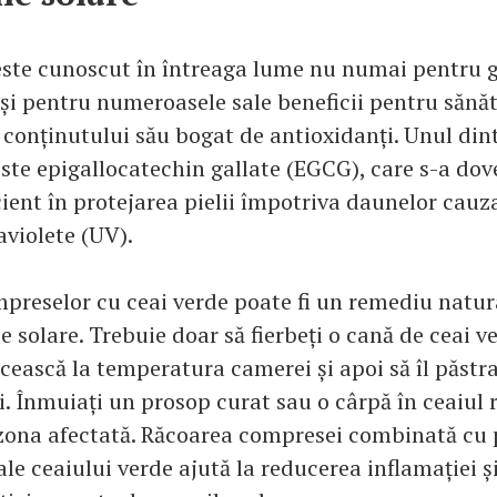
ste cunoscut în întreaga lume nu numai pentru g
 și pentru numeroasele sale beneficii pentru sănă
 conținutului său bogat de antioxidanți. Unul dint
ste epigallocatechin gallate (EGCG), care s-a dove
cient în protejarea pielii împotriva daunelor cauz
raviolete (UV).
mpreselor cu ceai verde poate fi un remediu natu
e solare. Trebuie doar să fierbeți o cană de ceai ve
ăcească la temperatura camerei și apoi să îl păstraț
i. Înmuiați un prosop curat sau o cârpă în ceaiul r
 zona afectată. Răcoarea compresei combinată cu p
le ceaiului verde ajută la reducerea inflamației 