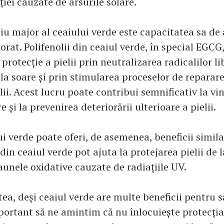
ației cauzate de arsurile solare.
iu major al ceaiului verde este capacitatea sa de
rat. Polifenolii din ceaiul verde, în special EGCG
 protecție a pielii prin neutralizarea radicalilor l
la soare și prin stimularea proceselor de reparar
elii. Acest lucru poate contribui semnificativ la v
e și la prevenirea deteriorării ulterioare a pielii.
i verde poate oferi, de asemenea, beneficii simila
din ceaiul verde pot ajuta la protejarea pielii de l
nele oxidative cauzate de radiațiile UV.
tea, deși ceaiul verde are multe beneficii pentru 
mportant să ne amintim că nu înlocuiește protecția