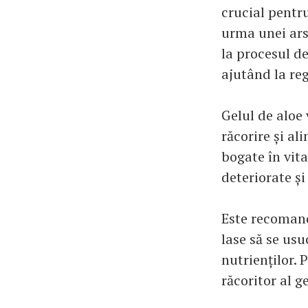
crucial pentr
urma unei ars
la procesul d
ajutând la reg
Gelul de aloe 
răcorire și al
bogate în vita
deteriorate și
Este recomanda
lase să se us
nutrienților. 
răcoritor al g