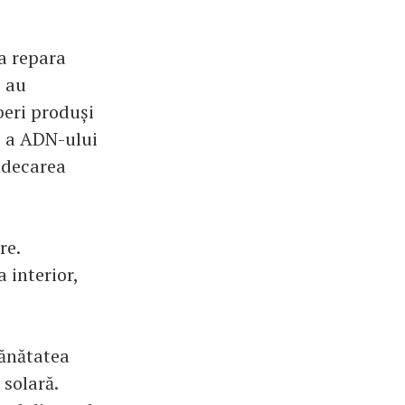
 a repara
, au
iberi produși
e a ADN-ului
indecarea
re.
a interior,
sănătatea
 solară.