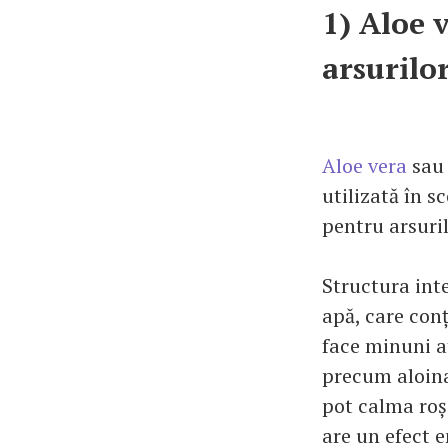
1) Aloe 
arsurilo
Aloe vera
sau 
utilizată în 
pentru arsuril
Structura int
apă, care conț
face minuni a
precum aloina
pot calma roșe
are un efect e