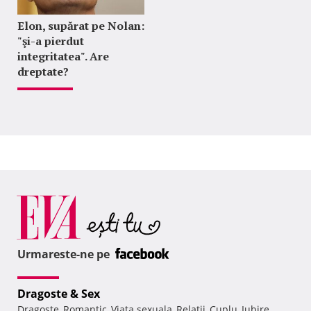
Elon, supărat pe Nolan:
"şi-a pierdut
integritatea". Are
dreptate?
Urmareste-ne pe
Dragoste & Sex
Dragoste
Romantic
Viata sexuala
Relatii
Cuplu
Iubire
,
,
,
,
,
,