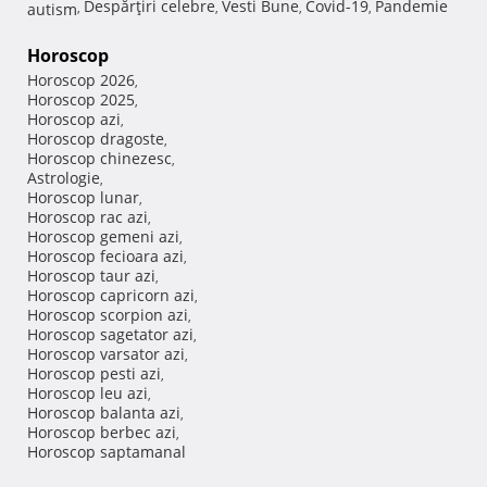
Despărţiri celebre
Vesti Bune
Covid-19
Pandemie
autism
,
,
,
,
Horoscop
Horoscop 2026
,
Horoscop 2025
,
Horoscop azi
,
Horoscop dragoste
,
Horoscop chinezesc
,
Astrologie
,
Horoscop lunar
,
Horoscop rac azi
,
Horoscop gemeni azi
,
Horoscop fecioara azi
,
Horoscop taur azi
,
Horoscop capricorn azi
,
Horoscop scorpion azi
,
Horoscop sagetator azi
,
Horoscop varsator azi
,
Horoscop pesti azi
,
Horoscop leu azi
,
Horoscop balanta azi
,
Horoscop berbec azi
,
Horoscop saptamanal