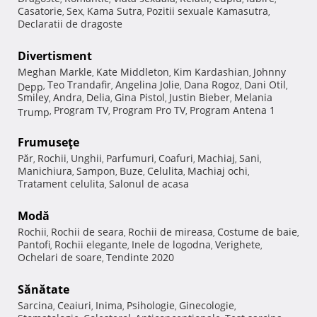
Casatorie
Sex
Kama Sutra
Pozitii sexuale Kamasutra
,
,
,
,
Declaratii de dragoste
Divertisment
Meghan Markle
Kate Middleton
Kim Kardashian
Johnny
,
,
,
Teo Trandafir
Angelina Jolie
Dana Rogoz
Dani Otil
Depp
,
,
,
,
,
Smiley
Andra
Delia
Gina Pistol
Justin Bieber
Melania
,
,
,
,
,
Program TV
Program Pro TV
Program Antena 1
Trump
,
,
,
Frumuseţe
Păr
Rochii
Unghii
Parfumuri
Coafuri
Machiaj
Sani
,
,
,
,
,
,
,
Manichiura
Sampon
Buze
Celulita
Machiaj ochi
,
,
,
,
,
Tratament celulita
Salonul de acasa
,
Modă
Rochii
Rochii de seara
Rochii de mireasa
Costume de baie
,
,
,
,
Pantofi
Rochii elegante
Inele de logodna
Verighete
,
,
,
,
Ochelari de soare
Tendinte 2020
,
Sănătate
Sarcina
Ceaiuri
Inima
Psihologie
Ginecologie
,
,
,
,
,