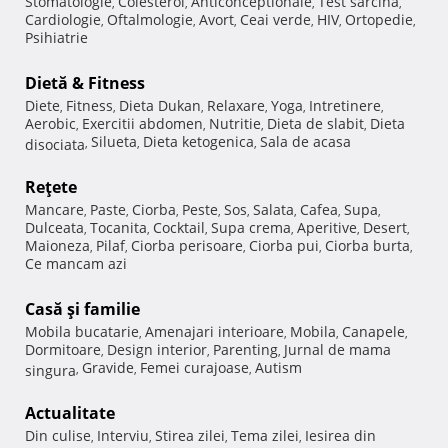
Stomatologie
Colesterol
Anticonceptionale
Test sarcina
,
,
,
,
Cardiologie
Oftalmologie
Avort
Ceai verde
HIV
Ortopedie
,
,
,
,
,
,
Psihiatrie
Dietă & Fitness
Diete
Fitness
Dieta Dukan
Relaxare
Yoga
Intretinere
,
,
,
,
,
,
Aerobic
Exercitii abdomen
Nutritie
Dieta de slabit
Dieta
,
,
,
,
Silueta
Dieta ketogenica
Sala de acasa
disociata
,
,
,
Reţete
Mancare
Paste
Ciorba
Peste
Sos
Salata
Cafea
Supa
,
,
,
,
,
,
,
,
Dulceata
Tocanita
Cocktail
Supa crema
Aperitive
Desert
,
,
,
,
,
,
Maioneza
Pilaf
Ciorba perisoare
Ciorba pui
Ciorba burta
,
,
,
,
,
Ce mancam azi
Casă şi familie
Mobila bucatarie
Amenajari interioare
Mobila
Canapele
,
,
,
,
Dormitoare
Design interior
Parenting
Jurnal de mama
,
,
,
Gravide
Femei curajoase
Autism
singura
,
,
,
Actualitate
Din culise
Interviu
Stirea zilei
Tema zilei
Iesirea din
,
,
,
,