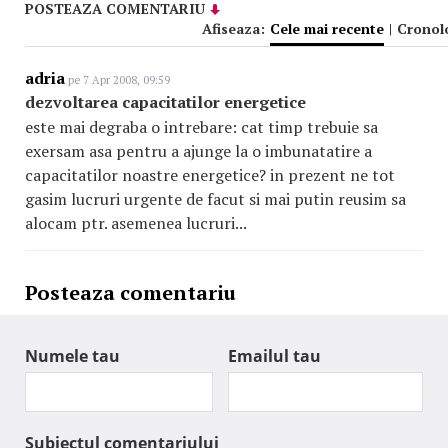
POSTEAZA COMENTARIU
Afiseaza:
Cele mai recente
|
Cronol
adria
pe 7 Apr 2008, 09:59
dezvoltarea capacitatilor energetice
este mai degraba o intrebare: cat timp trebuie sa
exersam asa pentru a ajunge la o imbunatatire a
capacitatilor noastre energetice? in prezent ne tot
gasim lucruri urgente de facut si mai putin reusim sa
alocam ptr. asemenea lucruri...
Posteaza comentariu
Numele tau
Emailul tau
Subiectul comentariului