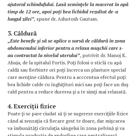
ajutorul schindufului. Lasă semințele la macerat în apă
timp de 12 ore, apoi poți bea lichidul rezultat de-a
lungul zilei”
, spune dr. Ashutosh Gautam.
3. Căldură
„Este benefic și să se aplice o sursă de căldură în zona
abdomenului inferior pentru a relaxa mușchii care s-
au contractat la nivelul uterului”
, potrivit dr. Manoj K.
Ahuja, de la spitalul Fortis. Poți folosi o sticlă cu apă
caldă sau fierbinte ori poți încerca un plasture special
care menține căldura. Pentru a acccentua efectul poți
bea lichide calde cu înghițituri mici sau poți face un duș
cald pentru a reduce durerea și a te simți mai relaxată.
4. Exerciții fizice
Poate ți se pare ciudat să ți se sugereze exercițiile fizice
când ai senzația că fiecare gest te doare, dar mișcarea
va îmbunătăți circulația sângelui în zona pelvină și va
stimula producția de endorfine care neutralizează