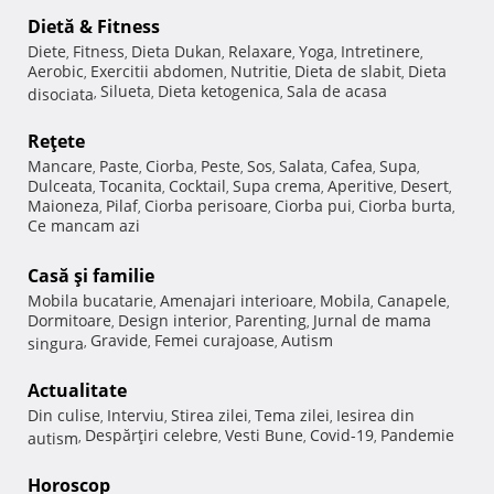
Dietă & Fitness
Diete
Fitness
Dieta Dukan
Relaxare
Yoga
Intretinere
,
,
,
,
,
,
Aerobic
Exercitii abdomen
Nutritie
Dieta de slabit
Dieta
,
,
,
,
Silueta
Dieta ketogenica
Sala de acasa
disociata
,
,
,
Reţete
Mancare
Paste
Ciorba
Peste
Sos
Salata
Cafea
Supa
,
,
,
,
,
,
,
,
Dulceata
Tocanita
Cocktail
Supa crema
Aperitive
Desert
,
,
,
,
,
,
Maioneza
Pilaf
Ciorba perisoare
Ciorba pui
Ciorba burta
,
,
,
,
,
Ce mancam azi
Casă şi familie
Mobila bucatarie
Amenajari interioare
Mobila
Canapele
,
,
,
,
Dormitoare
Design interior
Parenting
Jurnal de mama
,
,
,
Gravide
Femei curajoase
Autism
singura
,
,
,
Actualitate
Din culise
Interviu
Stirea zilei
Tema zilei
Iesirea din
,
,
,
,
Despărţiri celebre
Vesti Bune
Covid-19
Pandemie
autism
,
,
,
,
Horoscop