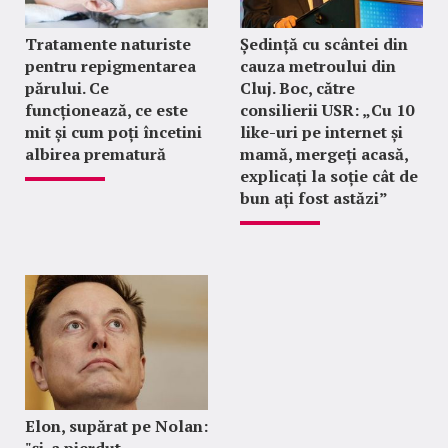
Tratamente naturiste
Ședință cu scântei din
pentru repigmentarea
cauza metroului din
părului. Ce
Cluj. Boc, către
funcționează, ce este
consilierii USR: „Cu 10
mit și cum poți încetini
like-uri pe internet și
albirea prematură
mamă, mergeți acasă,
explicați la soție cât de
bun ați fost astăzi”
Elon, supărat pe Nolan:
"şi-a pierdut