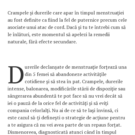
Crampele și durerile care apar în timpul menstruației
au fost definite ca fiind la fel de puternice precum cele
asociate unui atac de cord. Dacă și tu te întrebi cum să
le înlături, este momentul să apelezi la remedii
naturale, fără efecte secundare.
D
urerile declanșate de menstruație forțează una
din 5 femei să abandoneze activitățile
cotidiene și să stea în pat. Crampele, durerile
intense, balonarea, modificările stării de dispoziție sau
sângerarea abundentă te pot face să nu vrei decât să
iei o pauză de la orice fel de activități și să eviți
compania celorlalți. Nu ai de ce să te lași învinsă, ci
este cazul să-ți definești o strategie de acțiune pentru
a te asigura că nu vei avea parte de un repaus forțat.
Dismenoreea, diagnosticată atunci când în timpul