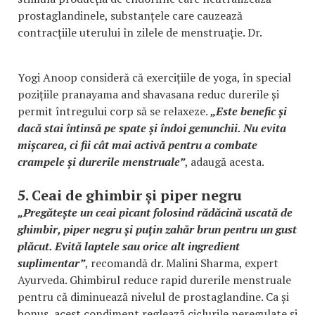
prostaglandinele, substanțele care cauzează
contracțiile uterului în zilele de menstruație. Dr.
Yogi Anoop consideră că exercițiile de yoga, în special
pozițiile pranayama and shavasana reduc durerile și
permit întregului corp să se relaxeze.
„Este benefic și
dacă stai întinsă pe spate și îndoi genunchii. Nu evita
mișcarea, ci fii cât mai activă pentru a combate
crampele și durerile menstruale”
, adaugă acesta.
5. Ceai de ghimbir și piper negru
„Pregătește un ceai picant folosind rădăcină uscată de
ghimbir, piper negru și puțin zahăr brun pentru un gust
plăcut. Evită laptele sau orice alt ingredient
suplimentar”
, recomandă dr. Malini Sharma, expert
Ayurveda. Ghimbirul reduce rapid durerile menstruale
pentru că diminuează nivelul de prostaglandine. Ca și
bonus, acest condiment reglează ciclurile neregulate și