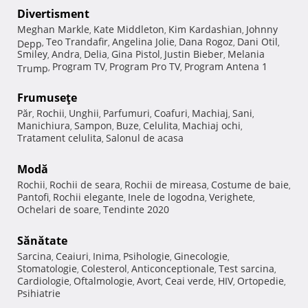
Divertisment
Meghan Markle
Kate Middleton
Kim Kardashian
Johnny
,
,
,
Teo Trandafir
Angelina Jolie
Dana Rogoz
Dani Otil
Depp
,
,
,
,
,
Smiley
Andra
Delia
Gina Pistol
Justin Bieber
Melania
,
,
,
,
,
Program TV
Program Pro TV
Program Antena 1
Trump
,
,
,
Frumuseţe
Păr
Rochii
Unghii
Parfumuri
Coafuri
Machiaj
Sani
,
,
,
,
,
,
,
Manichiura
Sampon
Buze
Celulita
Machiaj ochi
,
,
,
,
,
Tratament celulita
Salonul de acasa
,
Modă
Rochii
Rochii de seara
Rochii de mireasa
Costume de baie
,
,
,
,
Pantofi
Rochii elegante
Inele de logodna
Verighete
,
,
,
,
Ochelari de soare
Tendinte 2020
,
Sănătate
Sarcina
Ceaiuri
Inima
Psihologie
Ginecologie
,
,
,
,
,
Stomatologie
Colesterol
Anticonceptionale
Test sarcina
,
,
,
,
Cardiologie
Oftalmologie
Avort
Ceai verde
HIV
Ortopedie
,
,
,
,
,
,
Psihiatrie