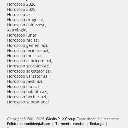
Horoscop 2026
,
Horoscop 2025
,
Horoscop azi
,
Horoscop dragoste
,
Horoscop chinezesc
,
Astrologie
,
Horoscop lunar
,
Horoscop rac azi
,
Horoscop gemeni azi
,
Horoscop fecioara azi
,
Horoscop taur azi
,
Horoscop capricorn azi
,
Horoscop scorpion azi
,
Horoscop sagetator azi
,
Horoscop varsator azi
,
Horoscop pesti azi
,
Horoscop leu azi
,
Horoscop balanta azi
,
Horoscop berbec azi
,
Horoscop saptamanal
Copyright © 2001-2026,
iMedia Plus Group
. Toate drepturile rezervate
Politica de confidențialitate
|
Termeni si conditii
|
Redacţia
|