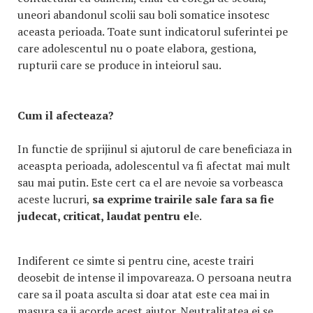
uneori abandonul scolii sau boli somatice insotesc
aceasta perioada. Toate sunt indicatorul suferintei pe
care adolescentul nu o poate elabora, gestiona,
rupturii care se produce in inteiorul sau.
Cum il afecteaza?
In functie de sprijinul si ajutorul de care beneficiaza in
aceaspta perioada, adolescentul va fi afectat mai mult
sau mai putin. Este cert ca el are nevoie sa vorbeasca
aceste lucruri,
sa exprime trairile sale fara sa fie
judecat, criticat, laudat pentru el
e.
Indiferent ce simte si pentru cine, aceste trairi
deosebit de intense il impovareaza. O persoana neutra
care sa il poata asculta si doar atat este cea mai in
masura sa ii acorde acest ajutor. Neutralitatea ei se