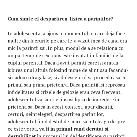
Cum simte el despartirea fizica a parintilor?
In adolescenta, a ajuns in momentul in care deja face
multe din lucrurile pe care le-a vazut inca de cand era
mic la parintii sai. In plus, modul de a se relationa cu
un partener de sex opus este invatat in familie, de la
cuplul parental. Daca a avut parinti care isi aratau
iubirea unul altuia folosind nume de alint sau facandu-
si cadouri dragalase, si adolescentul va proceda asa cu
primul sau prima prieten/a. Daca parintii isi reprosau
infidelitatea si crizele de gelozie erau ceva frecvent,
adolescentul va simti el insusi lipsa de incredere in
prietena sa. Daca in acest context, apar discutii,
certuri, neintelegeri, despartirea parintilor,
adolescentul fiind destul de mare sa inteleaga despre
ce este vorba,
va fi in primul rand derutat si
destabilizat
in procesul lui de identificare cu parintii