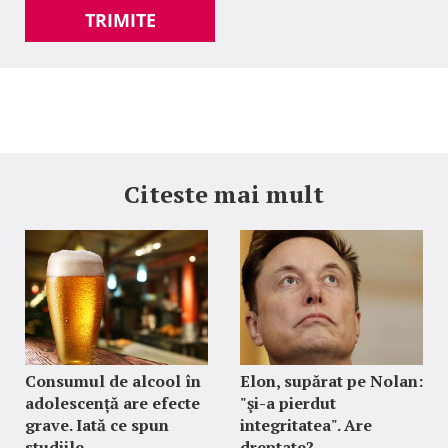
TRIMITE
Citeste mai mult
Consumul de alcool în
Elon, supărat pe Nolan:
adolescență are efecte
"şi-a pierdut
grave. Iată ce spun
integritatea". Are
studiile
dreptate?