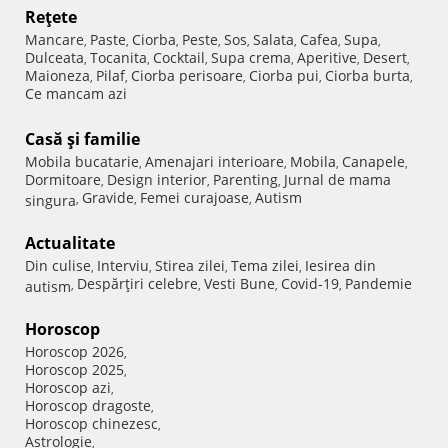
Reţete
Mancare
Paste
Ciorba
Peste
Sos
Salata
Cafea
Supa
,
,
,
,
,
,
,
,
Dulceata
Tocanita
Cocktail
Supa crema
Aperitive
Desert
,
,
,
,
,
,
Maioneza
Pilaf
Ciorba perisoare
Ciorba pui
Ciorba burta
,
,
,
,
,
Ce mancam azi
Casă şi familie
Mobila bucatarie
Amenajari interioare
Mobila
Canapele
,
,
,
,
Dormitoare
Design interior
Parenting
Jurnal de mama
,
,
,
Gravide
Femei curajoase
Autism
singura
,
,
,
Actualitate
Din culise
Interviu
Stirea zilei
Tema zilei
Iesirea din
,
,
,
,
Despărţiri celebre
Vesti Bune
Covid-19
Pandemie
autism
,
,
,
,
Horoscop
Horoscop 2026
,
Horoscop 2025
,
Horoscop azi
,
Horoscop dragoste
,
Horoscop chinezesc
,
Astrologie
,