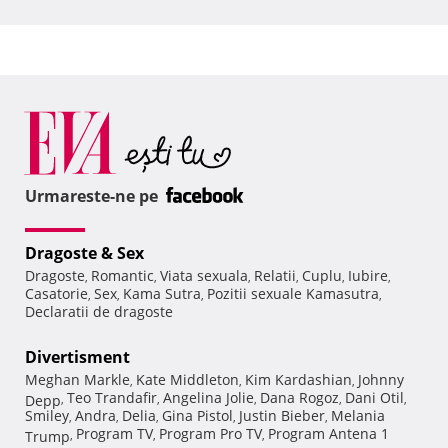
Urmareste-ne pe
Dragoste & Sex
Dragoste
Romantic
Viata sexuala
Relatii
Cuplu
Iubire
,
,
,
,
,
,
Casatorie
Sex
Kama Sutra
Pozitii sexuale Kamasutra
,
,
,
,
Declaratii de dragoste
Divertisment
Meghan Markle
Kate Middleton
Kim Kardashian
Johnny
,
,
,
Teo Trandafir
Angelina Jolie
Dana Rogoz
Dani Otil
Depp
,
,
,
,
,
Smiley
Andra
Delia
Gina Pistol
Justin Bieber
Melania
,
,
,
,
,
Program TV
Program Pro TV
Program Antena 1
Trump
,
,
,