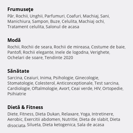
Frumuseţe
Păr
Rochii
Unghii
Parfumuri
Coafuri
Machiaj
Sani
,
,
,
,
,
,
,
Manichiura
Sampon
Buze
Celulita
Machiaj ochi
,
,
,
,
,
Tratament celulita
Salonul de acasa
,
Modă
Rochii
Rochii de seara
Rochii de mireasa
Costume de baie
,
,
,
,
Pantofi
Rochii elegante
Inele de logodna
Verighete
,
,
,
,
Ochelari de soare
Tendinte 2020
,
Sănătate
Sarcina
Ceaiuri
Inima
Psihologie
Ginecologie
,
,
,
,
,
Stomatologie
Colesterol
Anticonceptionale
Test sarcina
,
,
,
,
Cardiologie
Oftalmologie
Avort
Ceai verde
HIV
Ortopedie
,
,
,
,
,
,
Psihiatrie
Dietă & Fitness
Diete
Fitness
Dieta Dukan
Relaxare
Yoga
Intretinere
,
,
,
,
,
,
Aerobic
Exercitii abdomen
Nutritie
Dieta de slabit
Dieta
,
,
,
,
Silueta
Dieta ketogenica
Sala de acasa
disociata
,
,
,