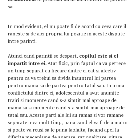
sai.
In mod evident, el nu poate fi de acord cu ceva care il
raneste si de aici propria lui pozitie in aceste dispute
intre parinti.
Atunci cand parintii se despart,
copilul este si el
impartit intre ei.
Atat fizic, prin faptul ca va petrece
un timp separat cu fiecare dintre ei cat si afectiv
pentru ca va trebui sa divida inauntrul lui partea
pentru mama sa de partea pentru tatal sau. In urma
conflictului dintre ei, adolescentul a avut anumite
trairi si momente cand s-a simtit mai aproape de
mama sa si momente cand s-a simtit mai aproape de
tatal sau. Aceste parti ale lui au ramas si vor ramane
separate inca mult timp, pana cand el va fi deja matur
si poate va reusi sa le puna laolalta, facand apel la
diferite mecanisme de aparare, rationalizare, uitare