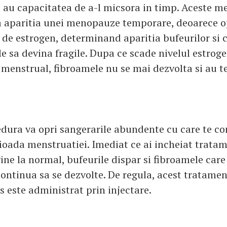
a au capacitatea de a-l micsora in timp. Aceste 
 aparitia unei menopauze temporare, deoarece o
 de estrogen, determinand aparitia bufeurilor si 
le sa devina fragile. Dupa ce scade nivelul estroge
l menstrual, fibroamele nu se mai dezvolta si au t
dura va opri sangerarile abundente cu care te con
ioada menstruatiei. Imediat ce ai incheiat tratame
ine la normal, bufeurile dispar si fibroamele care
continua sa se dezvolte. De regula, acest tratamen
este administrat prin injectare.