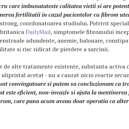
ru care imbunatateste calitatea vietii si are potent
nerea fertilitatii in cazul pacientelor cu fibrom ute
strong, coordonatoarea studiului. Potrivit special
 britanica
DailyMail
, simptomele fibromului ince
enstruale adundente, anemie, balonare, constipa
litate si risc ridicat de pierdere a sarcinii.
e de alte tratamente existente, substanta activa 
ulipristal acetat - nu a cauzat nicio reactie sec
sunt convingatoare si putem sa concluzionam ca tr
at este eficient, non-invaziv si ajuta la mentinerea f
ibrom, care pana acum aveau doar operatia ca alte