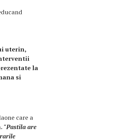
reducand
i uterin,
nterventii
prezentate la
mana si
laone care a
.
"Pastila are
rarile