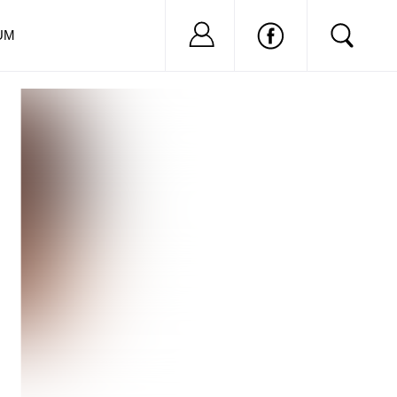
Nu ai cont?
Inregistreaza-
UM