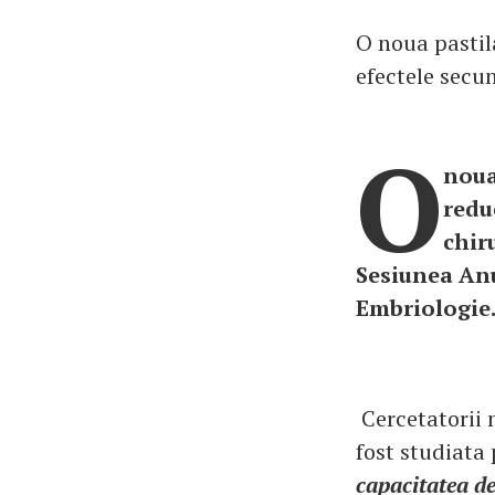
O noua pastil
efectele secun
O
noua
redu
chir
Sesiunea An
Embriologie
Cercetatorii 
fost studiata
capacitatea d