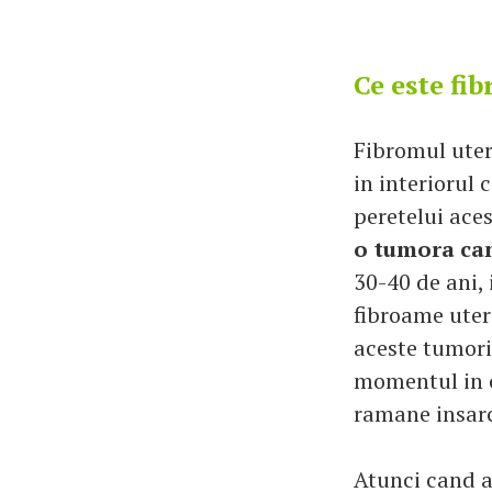
Ce este fi
Fibromul uteri
in interiorul 
peretelui ace
o tumora ca
30-40 de ani, 
fibroame uter
aceste tumori
momentul in c
ramane insarc
Atunci cand a