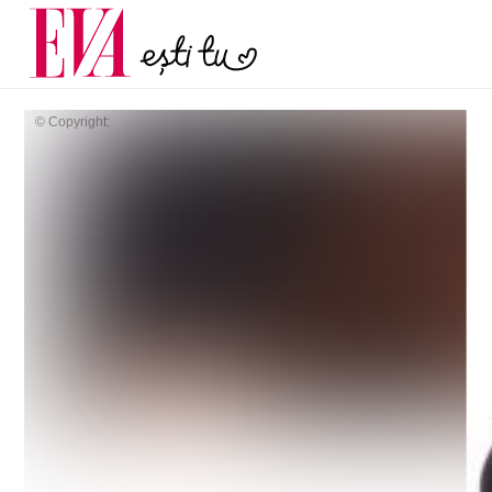
și 60 de ani. De ce te t
Carieră
pe măsură ce înaintez
Actualitate
© Copyright: