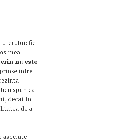
uterului: fie
grosimea
erin nu este
prinse intre
rezinta
dicii spun ca
t, decat in
litatea de a
e asociate