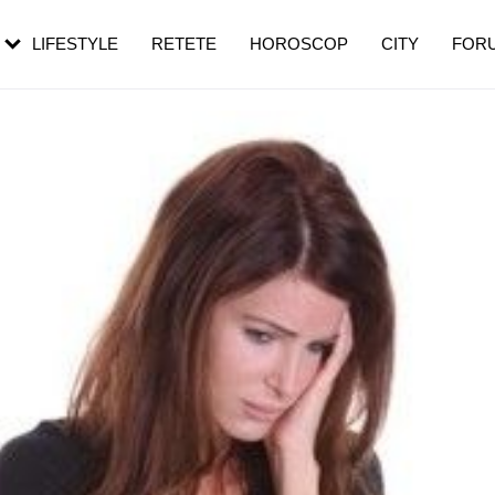
rezești mai des
Cât durează, cum te pregătești și cât
i în vârstă
de dureroasă este investigația
LIFESTYLE
RETETE
HOROSCOP
CITY
FOR