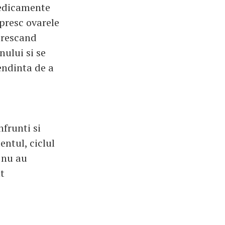
medicamente
presc ovarele
crescand
nului si se
endinta de a
frunti si
ntul, ciclul
 nu au
t