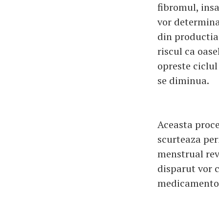
fibromul, ins
vor determina
din productia
riscul ca oase
opreste ciclu
se diminua.
Aceasta proce
scurteaza per
menstrual rev
disparut vor 
medicamentos 