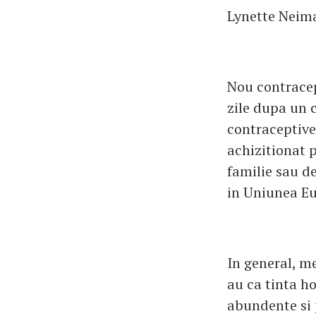
Lynette Neima
Nou contrace
zile dupa un 
contraceptive 
achizitionat 
familie sau d
in Uniunea Eur
In general, m
au ca tinta ho
abundente si p