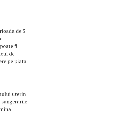
erioada de 5
de
poate fi
icul de
ere pe piata
ului uterin
a sangerarile
imina