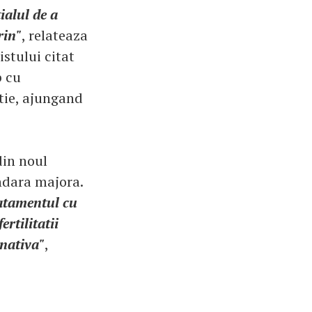
ialul de a
rin"
, relateaza
istului citat
p cu
tie, ajungand
din noul
undara majora.
atamentul cu
ertilitatii
rnativa"
,