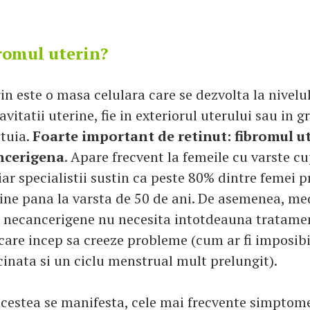
bromul uterin?
n este o masa celulara care se dezvolta la nivelul 
cavitatii uterine, fie in exteriorul uterului sau in 
stuia.
Foarte important de retinut: fibromul ut
ncerigena
. Apare frecvent la femeile cu varste cu
iar specialistii sustin ca peste 80% dintre femei p
ine pana la varsta de 50 de ani. De asemenea, me
 necancerigene nu necesita intotdeauna tratamen
are incep sa creeze probleme (cum ar fi imposibi
inata si un ciclu menstrual mult prelungit).
cestea se manifesta, cele mai frecvente simptom