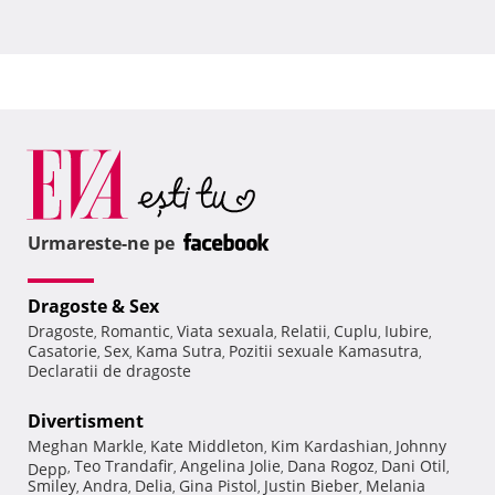
Urmareste-ne pe
Dragoste & Sex
Dragoste
Romantic
Viata sexuala
Relatii
Cuplu
Iubire
,
,
,
,
,
,
Casatorie
Sex
Kama Sutra
Pozitii sexuale Kamasutra
,
,
,
,
Declaratii de dragoste
Divertisment
Meghan Markle
Kate Middleton
Kim Kardashian
Johnny
,
,
,
Teo Trandafir
Angelina Jolie
Dana Rogoz
Dani Otil
Depp
,
,
,
,
,
Smiley
Andra
Delia
Gina Pistol
Justin Bieber
Melania
,
,
,
,
,