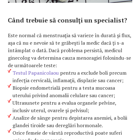
Când trebuie să consulţi un specialist?
Este normal că menstruaţia să varieze în durată şi flux,
aşa că nu e nevoie să te grăbeşti la medic dacă ţi s-a
întâmplat o dată. Dacă problema persistă, medicul
ginecolog va determina cauza menoragiei folosindu-se
de următoarele teste:
Testul Papanicolaou
pentru a exclude boli precum
infecţia cervicală, inflamaţii, displazie sau cancer;
Biopsie endometrială pentru a testa mucoasa
uterului privind anomalii celulare sau cancer;
Ultrasunete pentru a evalua organele pelvine,
inclusiv uterul, ovarele şi pelvisul;
Analize de sânge pentru depistarea anemiei, a bolii
glandei tiroide sau dereglări hormonale.
Orice femeie de vârstă reproductivă poate suferi