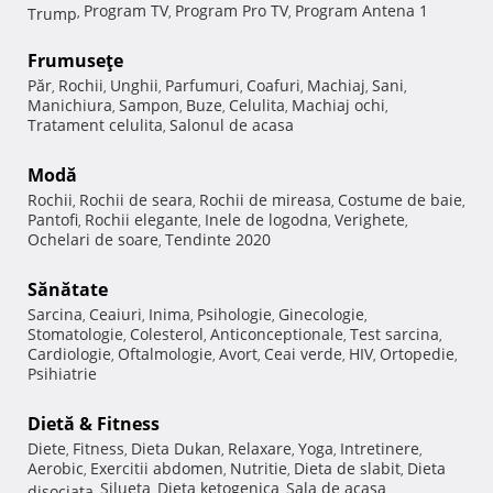
Program TV
Program Pro TV
Program Antena 1
Trump
,
,
,
Frumuseţe
Păr
Rochii
Unghii
Parfumuri
Coafuri
Machiaj
Sani
,
,
,
,
,
,
,
Manichiura
Sampon
Buze
Celulita
Machiaj ochi
,
,
,
,
,
Tratament celulita
Salonul de acasa
,
Modă
Rochii
Rochii de seara
Rochii de mireasa
Costume de baie
,
,
,
,
Pantofi
Rochii elegante
Inele de logodna
Verighete
,
,
,
,
Ochelari de soare
Tendinte 2020
,
Sănătate
Sarcina
Ceaiuri
Inima
Psihologie
Ginecologie
,
,
,
,
,
Stomatologie
Colesterol
Anticonceptionale
Test sarcina
,
,
,
,
Cardiologie
Oftalmologie
Avort
Ceai verde
HIV
Ortopedie
,
,
,
,
,
,
Psihiatrie
Dietă & Fitness
Diete
Fitness
Dieta Dukan
Relaxare
Yoga
Intretinere
,
,
,
,
,
,
Aerobic
Exercitii abdomen
Nutritie
Dieta de slabit
Dieta
,
,
,
,
Silueta
Dieta ketogenica
Sala de acasa
disociata
,
,
,