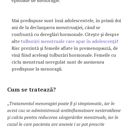
episoade de menoragie.
Mai predispuse sunt însă adolescentele, în primii doi
ani de la declanşarea menstruaţiei, când se
confruntă cu dereglări hormonale. Citeşte şi despre
alte
tulburări menstruale care apar în adolescenţă
!
Risc prezintă şi femeile aflate în premenopauză, de
vină fiind aceleaşi tulburări hormonale. Femeile cu
ciclu menstrual neregulat sunt de asemenea
predispuse la menoragii.
Cum se tratează?
„Tratamentul menoragiei poate fi şi simptomatic, iar în
acest caz se administrează antiinflamatoare nesteroidiene
şi calciu pentru reducerea sângerărilor menstruale, iar în
cazul în care pacienta are anemie i se pot prescrie