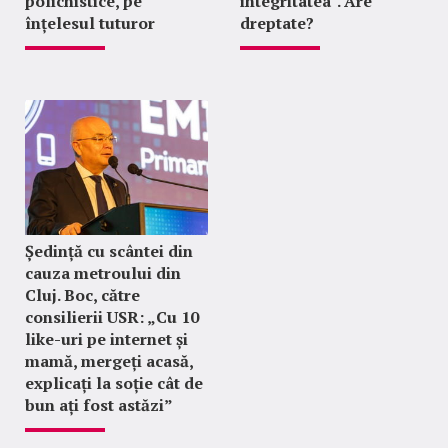
polichistice, pe
integritatea". Are
înțelesul tuturor
dreptate?
Ședință cu scântei din
cauza metroului din
Cluj. Boc, către
consilierii USR: „Cu 10
like-uri pe internet și
mamă, mergeți acasă,
explicați la soție cât de
bun ați fost astăzi”