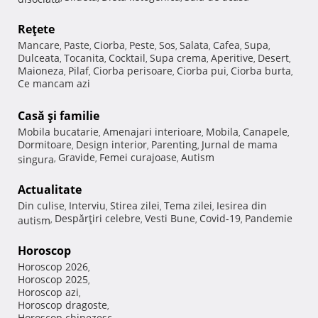
Reţete
Mancare
Paste
Ciorba
Peste
Sos
Salata
Cafea
Supa
,
,
,
,
,
,
,
,
Dulceata
Tocanita
Cocktail
Supa crema
Aperitive
Desert
,
,
,
,
,
,
Maioneza
Pilaf
Ciorba perisoare
Ciorba pui
Ciorba burta
,
,
,
,
,
Ce mancam azi
Casă şi familie
Mobila bucatarie
Amenajari interioare
Mobila
Canapele
,
,
,
,
Dormitoare
Design interior
Parenting
Jurnal de mama
,
,
,
Gravide
Femei curajoase
Autism
singura
,
,
,
Actualitate
Din culise
Interviu
Stirea zilei
Tema zilei
Iesirea din
,
,
,
,
Despărţiri celebre
Vesti Bune
Covid-19
Pandemie
autism
,
,
,
,
Horoscop
Horoscop 2026
,
Horoscop 2025
,
Horoscop azi
,
Horoscop dragoste
,
Horoscop chinezesc