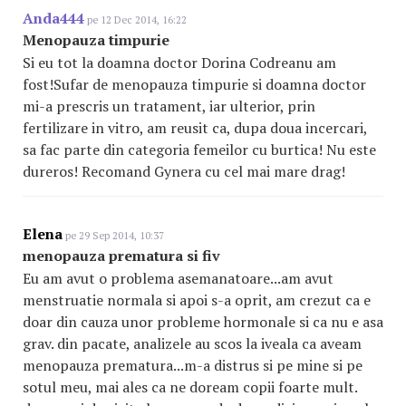
Anda444
pe 12 Dec 2014, 16:22
Menopauza timpurie
Si eu tot la doamna doctor Dorina Codreanu am
fost!Sufar de menopauza timpurie si doamna doctor
mi-a prescris un tratament, iar ulterior, prin
fertilizare in vitro, am reusit ca, dupa doua incercari,
sa fac parte din categoria femeilor cu burtica! Nu este
dureros! Recomand Gynera cu cel mai mare drag!
Elena
pe 29 Sep 2014, 10:37
menopauza prematura si fiv
Eu am avut o problema asemanatoare...am avut
menstruatie normala si apoi s-a oprit, am crezut ca e
doar din cauza unor probleme hormonale si ca nu e asa
grav. din pacate, analizele au scos la iveala ca aveam
menopauza prematura...m-a distrus si pe mine si pe
sotul meu, mai ales ca ne doream copii foarte mult.