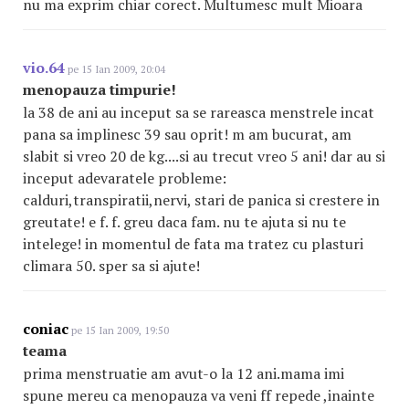
nu ma exprim chiar corect. Multumesc mult Mioara
vio.64
pe 15 Ian 2009, 20:04
menopauza timpurie!
la 38 de ani au inceput sa se rareasca menstrele incat
pana sa implinesc 39 sau oprit! m am bucurat, am
slabit si vreo 20 de kg....si au trecut vreo 5 ani! dar au si
inceput adevaratele probleme:
calduri,transpiratii,nervi, stari de panica si crestere in
greutate! e f. f. greu daca fam. nu te ajuta si nu te
intelege! in momentul de fata ma tratez cu plasturi
climara 50. sper sa si ajute!
coniac
pe 15 Ian 2009, 19:50
teama
prima menstruatie am avut-o la 12 ani.mama imi
spune mereu ca menopauza va veni ff repede ,inainte