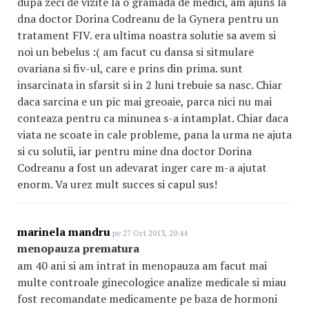
dupa zeci de vizite la o gramada de medici, am ajuns la
dna doctor Dorina Codreanu de la Gynera pentru un
tratament FIV. era ultima noastra solutie sa avem si
noi un bebelus :( am facut cu dansa si sitmulare
ovariana si fiv-ul, care e prins din prima. sunt
insarcinata in sfarsit si in 2 luni trebuie sa nasc. Chiar
daca sarcina e un pic mai greoaie, parca nici nu mai
conteaza pentru ca minunea s-a intamplat. Chiar daca
viata ne scoate in cale probleme, pana la urma ne ajuta
si cu solutii, iar pentru mine dna doctor Dorina
Codreanu a fost un adevarat inger care m-a ajutat
enorm. Va urez mult succes si capul sus!
marinela mandru
pe 27 Oct 2013, 20:44
menopauza prematura
am 40 ani si am intrat in menopauza am facut mai
multe controale ginecologice analize medicale si miau
fost recomandate medicamente pe baza de hormoni