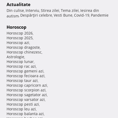
Actualitate
Din culise
Interviu
Stirea zilei
Tema zilei
Iesirea din
,
,
,
,
Despărţiri celebre
Vesti Bune
Covid-19
Pandemie
autism
,
,
,
,
Horoscop
Horoscop 2026
,
Horoscop 2025
,
Horoscop azi
,
Horoscop dragoste
,
Horoscop chinezesc
,
Astrologie
,
Horoscop lunar
,
Horoscop rac azi
,
Horoscop gemeni azi
,
Horoscop fecioara azi
,
Horoscop taur azi
,
Horoscop capricorn azi
,
Horoscop scorpion azi
,
Horoscop sagetator azi
,
Horoscop varsator azi
,
Horoscop pesti azi
,
Horoscop leu azi
,
Horoscop balanta azi
,