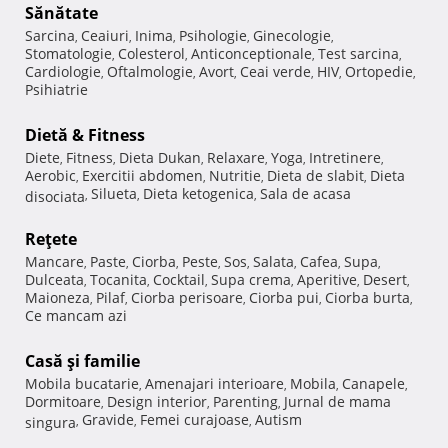
Sănătate
Sarcina
Ceaiuri
Inima
Psihologie
Ginecologie
,
,
,
,
,
Stomatologie
Colesterol
Anticonceptionale
Test sarcina
,
,
,
,
Cardiologie
Oftalmologie
Avort
Ceai verde
HIV
Ortopedie
,
,
,
,
,
,
Psihiatrie
Dietă & Fitness
Diete
Fitness
Dieta Dukan
Relaxare
Yoga
Intretinere
,
,
,
,
,
,
Aerobic
Exercitii abdomen
Nutritie
Dieta de slabit
Dieta
,
,
,
,
Silueta
Dieta ketogenica
Sala de acasa
disociata
,
,
,
Reţete
Mancare
Paste
Ciorba
Peste
Sos
Salata
Cafea
Supa
,
,
,
,
,
,
,
,
Dulceata
Tocanita
Cocktail
Supa crema
Aperitive
Desert
,
,
,
,
,
,
Maioneza
Pilaf
Ciorba perisoare
Ciorba pui
Ciorba burta
,
,
,
,
,
Ce mancam azi
Casă şi familie
Mobila bucatarie
Amenajari interioare
Mobila
Canapele
,
,
,
,
Dormitoare
Design interior
Parenting
Jurnal de mama
,
,
,
Gravide
Femei curajoase
Autism
singura
,
,
,