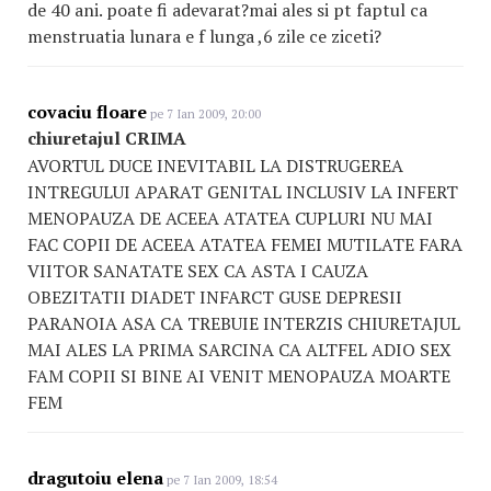
de 40 ani. poate fi adevarat?mai ales si pt faptul ca
menstruatia lunara e f lunga ,6 zile ce ziceti?
covaciu floare
pe 7 Ian 2009, 20:00
chiuretajul CRIMA
AVORTUL DUCE INEVITABIL LA DISTRUGEREA
INTREGULUI APARAT GENITAL INCLUSIV LA INFERT
MENOPAUZA DE ACEEA ATATEA CUPLURI NU MAI
FAC COPII DE ACEEA ATATEA FEMEI MUTILATE FARA
VIITOR SANATATE SEX CA ASTA I CAUZA
OBEZITATII DIADET INFARCT GUSE DEPRESII
PARANOIA ASA CA TREBUIE INTERZIS CHIURETAJUL
MAI ALES LA PRIMA SARCINA CA ALTFEL ADIO SEX
FAM COPII SI BINE AI VENIT MENOPAUZA MOARTE
FEM
dragutoiu elena
pe 7 Ian 2009, 18:54