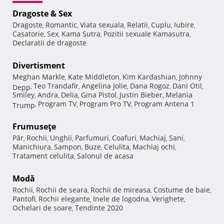
Dragoste & Sex
Dragoste
Romantic
Viata sexuala
Relatii
Cuplu
Iubire
,
,
,
,
,
,
Casatorie
Sex
Kama Sutra
Pozitii sexuale Kamasutra
,
,
,
,
Declaratii de dragoste
Divertisment
Meghan Markle
Kate Middleton
Kim Kardashian
Johnny
,
,
,
Teo Trandafir
Angelina Jolie
Dana Rogoz
Dani Otil
Depp
,
,
,
,
,
Smiley
Andra
Delia
Gina Pistol
Justin Bieber
Melania
,
,
,
,
,
Program TV
Program Pro TV
Program Antena 1
Trump
,
,
,
Frumuseţe
Păr
Rochii
Unghii
Parfumuri
Coafuri
Machiaj
Sani
,
,
,
,
,
,
,
Manichiura
Sampon
Buze
Celulita
Machiaj ochi
,
,
,
,
,
Tratament celulita
Salonul de acasa
,
Modă
Rochii
Rochii de seara
Rochii de mireasa
Costume de baie
,
,
,
,
Pantofi
Rochii elegante
Inele de logodna
Verighete
,
,
,
,
Ochelari de soare
Tendinte 2020
,