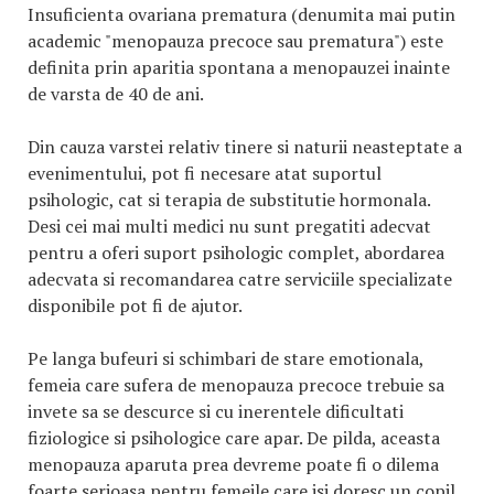
Insuficienta ovariana prematura (denumita mai putin
academic "menopauza precoce sau prematura") este
definita prin aparitia spontana a menopauzei inainte
de varsta de 40 de ani.
Din cauza varstei relativ tinere si naturii neasteptate a
evenimentului, pot fi necesare atat suportul
psihologic, cat si terapia de substitutie hormonala.
Desi cei mai multi medici nu sunt pregatiti adecvat
pentru a oferi suport psihologic complet, abordarea
adecvata si recomandarea catre serviciile specializate
disponibile pot fi de ajutor.
Pe langa bufeuri si schimbari de stare emotionala,
femeia care sufera de menopauza precoce trebuie sa
invete sa se descurce si cu inerentele dificultati
fiziologice si psihologice care apar. De pilda, aceasta
menopauza aparuta prea devreme poate fi o dilema
foarte serioasa pentru femeile care isi doresc un copil,