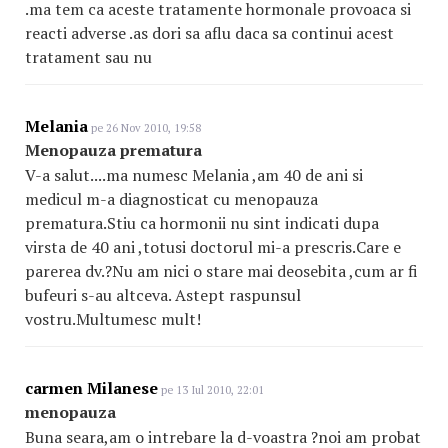
.ma tem ca aceste tratamente hormonale provoaca si
reacti adverse .as dori sa aflu daca sa continui acest
tratament sau nu
Melania
pe 26 Nov 2010, 19:58
Menopauza prematura
V-a salut....ma numesc Melania ,am 40 de ani si
medicul m-a diagnosticat cu menopauza
prematura.Stiu ca hormonii nu sint indicati dupa
virsta de 40 ani ,totusi doctorul mi-a prescris.Care e
parerea dv.?Nu am nici o stare mai deosebita ,cum ar fi
bufeuri s-au altceva. Astept raspunsul
vostru.Multumesc mult!
carmen Milanese
pe 13 Iul 2010, 22:01
menopauza
Buna seara,am o intrebare la d-voastra ?noi am probat