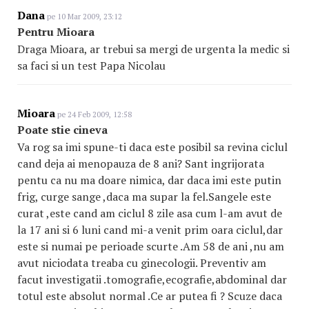
Dana
pe 10 Mar 2009, 23:12
Pentru Mioara
Draga Mioara, ar trebui sa mergi de urgenta la medic si
sa faci si un test Papa Nicolau
Mioara
pe 24 Feb 2009, 12:58
Poate stie cineva
Va rog sa imi spune-ti daca este posibil sa revina ciclul
cand deja ai menopauza de 8 ani? Sant ingrijorata
pentu ca nu ma doare nimica, dar daca imi este putin
frig, curge sange ,daca ma supar la fel.Sangele este
curat ,este cand am ciclul 8 zile asa cum l-am avut de
la 17 ani si 6 luni cand mi-a venit prim oara ciclul,dar
este si numai pe perioade scurte .Am 58 de ani ,nu am
avut niciodata treaba cu ginecologii. Preventiv am
facut investigatii .tomografie,ecografie,abdominal dar
totul este absolut normal .Ce ar putea fi ? Scuze daca