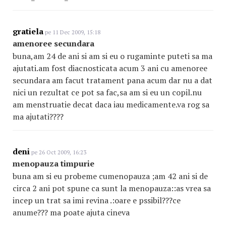
gratiela
pe 11 Dec 2009, 15:18
amenoree secundara
buna,am 24 de ani si am si eu o rugaminte puteti sa ma
ajutati.am fost diacnosticata acum 3 ani cu amenoree
secundara am facut tratament pana acum dar nu a dat
nici un rezultat ce pot sa fac,sa am si eu un copil.nu
am menstruatie decat daca iau medicamente.va rog sa
ma ajutati????
deni
pe 26 Oct 2009, 16:23
menopauza timpurie
buna am si eu probeme cumenopauza ;am 42 ani si de
circa 2 ani pot spune ca sunt la menopauza::as vrea sa
incep un trat sa imi revina .:oare e pssibil???ce
anume??? ma poate ajuta cineva