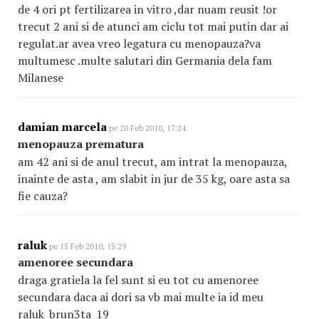
de 4 ori pt fertilizarea in vitro ,dar nuam reusit !or
trecut 2 ani si de atunci am ciclu tot mai putin dar ai
regulat.ar avea vreo legatura cu menopauza?va
multumesc .multe salutari din Germania dela fam
Milanese
damian marcela
pe 20 Feb 2010, 17:24
menopauza prematura
am 42 ani si de anul trecut, am intrat la menopauza,
inainte de asta , am slabit in jur de 35 kg, oare asta sa
fie cauza?
raluk
pe 15 Feb 2010, 15:29
amenoree secundara
draga gratiela la fel sunt si eu tot cu amenoree
secundara daca ai dori sa vb mai multe ia id meu
raluk_brun3ta_19