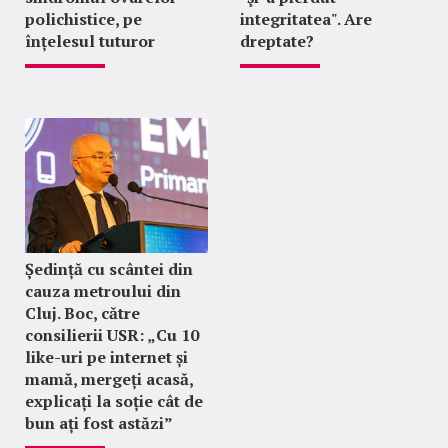
polichistice, pe
integritatea". Are
înțelesul tuturor
dreptate?
Ședință cu scântei din
cauza metroului din
Cluj. Boc, către
consilierii USR: „Cu 10
like-uri pe internet și
mamă, mergeți acasă,
explicați la soție cât de
bun ați fost astăzi”