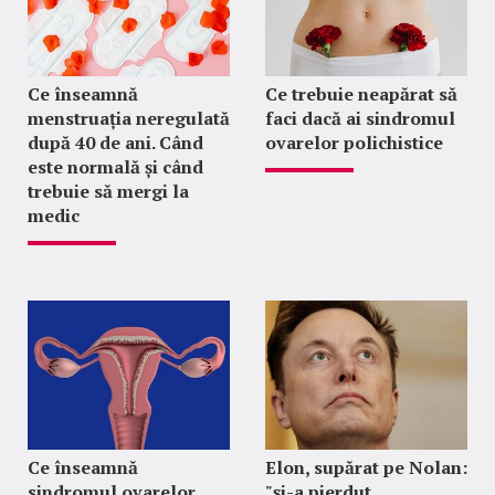
Ce înseamnă
Ce trebuie neapărat să
menstruația neregulată
faci dacă ai sindromul
după 40 de ani. Când
ovarelor polichistice
este normală și când
trebuie să mergi la
medic
Ce înseamnă
Elon, supărat pe Nolan:
sindromul ovarelor
"şi-a pierdut