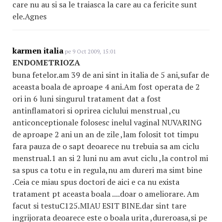
care nu au si sa le traiasca la care au ca fericite sunt
ele.Agnes
karmen italia
pe 9 Oct 2009, 15:01
ENDOMETRIOZA
buna fetelor.am 39 de ani sint in italia de 5 ani,sufar de
aceasta boala de aproape 4 ani.Am fost operata de 2
ori in 6 luni singurul tratament dat a fost
antinflamatori si oprirea ciclului menstrual ,cu
anticonceptionale folosesc inelul vaginal NUVARING
de aproape 2 ani un an de zile ,lam folosit tot timpu
fara pauza de o sapt deoarece nu trebuia sa am ciclu
menstrual.1 an si 2 luni nu am avut ciclu ,la control mi
sa spus ca totu e in regula,nu am dureri ma simt bine
.Ceia ce miau spus doctori de aici e ca nu exista
tratament pt aceasta boala ....doar o ameliorare. Am
facut si testuC125.MIAU ESIT BINE.dar sint tare
ingrijorata deoarece este o boala urita ,dureroasa,si pe