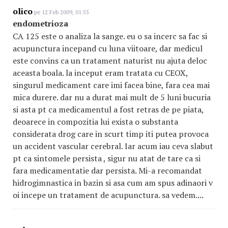
olico
pe 12 Feb 2009, 01:55
endometrioza
CA 125 este o analiza la sange. eu o sa incerc sa fac si
acupunctura incepand cu luna viitoare, dar medicul
este convins ca un tratament naturist nu ajuta deloc
aceasta boala. la inceput eram tratata cu CEOX,
singurul medicament care imi facea bine, fara cea mai
mica durere. dar nu a durat mai mult de 5 luni bucuria
si asta pt ca medicamentul a fost retras de pe piata,
deoarece in compozitia lui exista o substanta
considerata drog care in scurt timp iti putea provoca
un accident vascular cerebral. Iar acum iau ceva slabut
pt ca sintomele persista , sigur nu atat de tare ca si
fara medicamentatie dar persista. Mi-a recomandat
hidrogimnastica in bazin si asa cum am spus adinaori v
oi incepe un tratament de acupunctura. sa vedem....