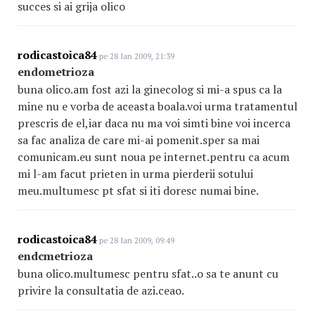
succes si ai grija olico
rodicastoica84
pe 28 Ian 2009, 21:39
endometrioza
buna olico.am fost azi la ginecolog si mi-a spus ca la
mine nu e vorba de aceasta boala.voi urma tratamentul
prescris de el,iar daca nu ma voi simti bine voi incerca
sa fac analiza de care mi-ai pomenit.sper sa mai
comunicam.eu sunt noua pe internet.pentru ca acum
mi l-am facut prieten in urma pierderii sotului
meu.multumesc pt sfat si iti doresc numai bine.
rodicastoica84
pe 28 Ian 2009, 09:49
endcmetrioza
buna olico.multumesc pentru sfat..o sa te anunt cu
privire la consultatia de azi.ceao.