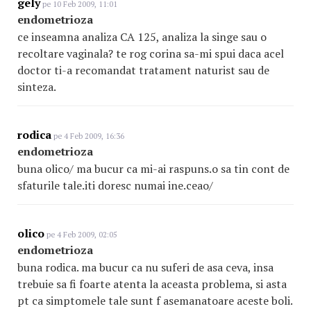
gely
pe 10 Feb 2009, 11:01
endometrioza
ce inseamna analiza CA 125, analiza la singe sau o
recoltare vaginala? te rog corina sa-mi spui daca acel
doctor ti-a recomandat tratament naturist sau de
sinteza.
rodica
pe 4 Feb 2009, 16:36
endometrioza
buna olico/ ma bucur ca mi-ai raspuns.o sa tin cont de
sfaturile tale.iti doresc numai ine.ceao/
olico
pe 4 Feb 2009, 02:05
endometrioza
buna rodica. ma bucur ca nu suferi de asa ceva, insa
trebuie sa fi foarte atenta la aceasta problema, si asta
pt ca simptomele tale sunt f asemanatoare aceste boli.