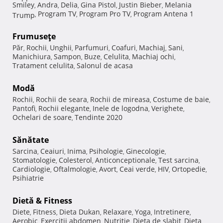
Smiley
Andra
Delia
Gina Pistol
Justin Bieber
Melania
,
,
,
,
,
Program TV
Program Pro TV
Program Antena 1
Trump
,
,
,
Frumuseţe
Păr
Rochii
Unghii
Parfumuri
Coafuri
Machiaj
Sani
,
,
,
,
,
,
,
Manichiura
Sampon
Buze
Celulita
Machiaj ochi
,
,
,
,
,
Tratament celulita
Salonul de acasa
,
Modă
Rochii
Rochii de seara
Rochii de mireasa
Costume de baie
,
,
,
,
Pantofi
Rochii elegante
Inele de logodna
Verighete
,
,
,
,
Ochelari de soare
Tendinte 2020
,
Sănătate
Sarcina
Ceaiuri
Inima
Psihologie
Ginecologie
,
,
,
,
,
Stomatologie
Colesterol
Anticonceptionale
Test sarcina
,
,
,
,
Cardiologie
Oftalmologie
Avort
Ceai verde
HIV
Ortopedie
,
,
,
,
,
,
Psihiatrie
Dietă & Fitness
Diete
Fitness
Dieta Dukan
Relaxare
Yoga
Intretinere
,
,
,
,
,
,
Aerobic
Exercitii abdomen
Nutritie
Dieta de slabit
Dieta
,
,
,
,