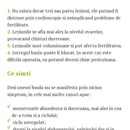
1.
Nu exista decat trei sau patru leziuni, ele putand fi
distruse prin coelioscopie si neimplicand probleme de
fertilitate.
2.
Leziunile se afla mai ales la nivelul ovarelor,
provocand chisturi dureroase.
3.
Leziunile sunt voluminoase si pot afecta fertilitatea.
4.
Intregul bazin poate fi blocat. In acest caz este
dificila operatia, ea putand deveni chiar periculoasa.
Ce simti
Desi uneori boala nu se manifesta prin niciun
simptom, in cele mai multe cazuri apar:
menstruatie abundenta si dureroasa, mai ales in cea
de-a treia zi a ciclului;
ciclu neregulat;
dureri la nivelul abdomenului, pelvisului dar si in