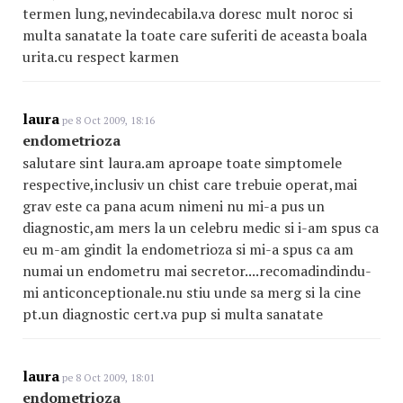
termen lung,nevindecabila.va doresc mult noroc si
multa sanatate la toate care suferiti de aceasta boala
urita.cu respect karmen
laura
pe 8 Oct 2009, 18:16
endometrioza
salutare sint laura.am aproape toate simptomele
respective,inclusiv un chist care trebuie operat,mai
grav este ca pana acum nimeni nu mi-a pus un
diagnostic,am mers la un celebru medic si i-am spus ca
eu m-am gindit la endometrioza si mi-a spus ca am
numai un endometru mai secretor....recomadindindu-
mi anticonceptionale.nu stiu unde sa merg si la cine
pt.un diagnostic cert.va pup si multa sanatate
laura
pe 8 Oct 2009, 18:01
endometrioza