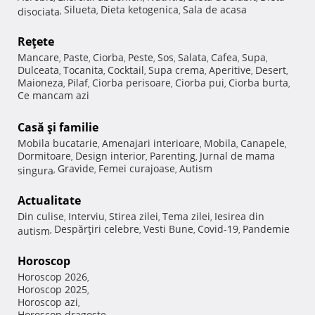
Silueta
Dieta ketogenica
Sala de acasa
disociata
,
,
,
Reţete
Mancare
Paste
Ciorba
Peste
Sos
Salata
Cafea
Supa
,
,
,
,
,
,
,
,
Dulceata
Tocanita
Cocktail
Supa crema
Aperitive
Desert
,
,
,
,
,
,
Maioneza
Pilaf
Ciorba perisoare
Ciorba pui
Ciorba burta
,
,
,
,
,
Ce mancam azi
Casă şi familie
Mobila bucatarie
Amenajari interioare
Mobila
Canapele
,
,
,
,
Dormitoare
Design interior
Parenting
Jurnal de mama
,
,
,
Gravide
Femei curajoase
Autism
singura
,
,
,
Actualitate
Din culise
Interviu
Stirea zilei
Tema zilei
Iesirea din
,
,
,
,
Despărţiri celebre
Vesti Bune
Covid-19
Pandemie
autism
,
,
,
,
Horoscop
Horoscop 2026
,
Horoscop 2025
,
Horoscop azi
,
Horoscop dragoste