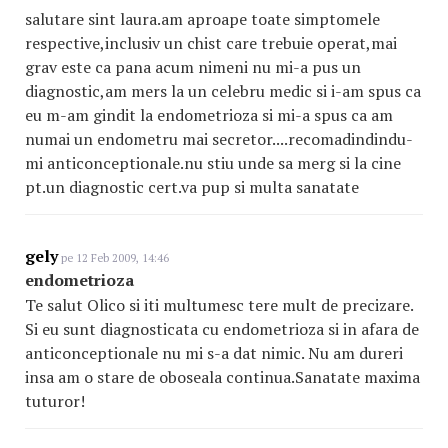
salutare sint laura.am aproape toate simptomele
respective,inclusiv un chist care trebuie operat,mai
grav este ca pana acum nimeni nu mi-a pus un
diagnostic,am mers la un celebru medic si i-am spus ca
eu m-am gindit la endometrioza si mi-a spus ca am
numai un endometru mai secretor....recomadindindu-
mi anticonceptionale.nu stiu unde sa merg si la cine
pt.un diagnostic cert.va pup si multa sanatate
gely
pe 12 Feb 2009, 14:46
endometrioza
Te salut Olico si iti multumesc tere mult de precizare.
Si eu sunt diagnosticata cu endometrioza si in afara de
anticonceptionale nu mi s-a dat nimic. Nu am dureri
insa am o stare de oboseala continua.Sanatate maxima
tuturor!