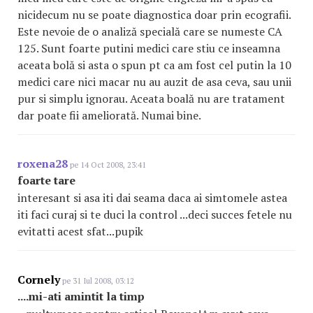
nicidecum nu se poate diagnostica doar prin ecografii.
Este nevoie de o analiză specială care se numeste CA
125. Sunt foarte putini medici care stiu ce inseamna
aceata bolă si asta o spun pt ca am fost cel putin la 10
medici care nici macar nu au auzit de asa ceva, sau unii
pur si simplu ignorau. Aceata boală nu are tratament
dar poate fii ameliorată. Numai bine.
roxena28
pe 14 Oct 2008, 23:41
foarte tare
interesant si asa iti dai seama daca ai simtomele astea
iti faci curaj si te duci la control ...deci succes fetele nu
evitatti acest sfat...pupik
Cornely
pe 31 Iul 2008, 03:12
....mi-ati amintit la timp