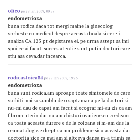
olico
pe 28 Ian 2009, 00:57
endometrioza
buna rodica.daca tot mergi maine la ginecolog
vorbeste cu medicul despre aceasta boala si cere-i
analiza CA 125 pt depistarea ei. pe urma astept sa imi
spui ce ai facut. succes atentie sunt putin doctori care
stiu asa ceva.dar incearca.
rodicastoica84
pe 27 Ian 2009, 19:26
endometrioza
buna sunt rodica.am aproape toate simtomele de care
vorbiti mai sus.umblu de o saptamana pe la doctori si
nu-mi dau de capat am facut si ecograf mi-au zis ca am
fibrom uterin dar nu am chisturi ovariene.eu credeam
ca toata aceasta durere e de la coloana si m-am dus la
reumatologie.e drept ca am probleme sicu aceasta dar
doctorita zice ca mai am si altceva dansa m-a trimis sa