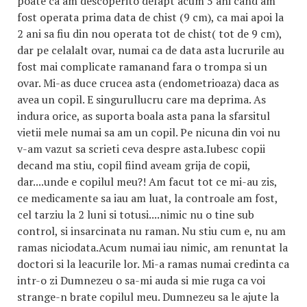
poate ca am descoperito defapt acum 5 ani cand am
fost operata prima data de chist (9 cm), ca mai apoi la
2 ani sa fiu din nou operata tot de chist( tot de 9 cm),
dar pe celalalt ovar, numai ca de data asta lucrurile au
fost mai complicate ramanand fara o trompa si un
ovar. Mi-as duce crucea asta (endometrioaza) daca as
avea un copil. E singurullucru care ma deprima. As
indura orice, as suporta boala asta pana la sfarsitul
vietii mele numai sa am un copil. Pe nicuna din voi nu
v-am vazut sa scrieti ceva despre asta.Iubesc copii
decand ma stiu, copil fiind aveam grija de copii,
dar....unde e copilul meu?! Am facut tot ce mi-au zis,
ce medicamente sa iau am luat, la controale am fost,
cel tarziu la 2 luni si totusi....nimic nu o tine sub
control, si insarcinata nu raman. Nu stiu cum e, nu am
ramas niciodata.Acum numai iau nimic, am renuntat la
doctori si la leacurile lor. Mi-a ramas numai credinta ca
intr-o zi Dumnezeu o sa-mi auda si mie ruga ca voi
strange-n brate copilul meu. Dumnezeu sa le ajute la