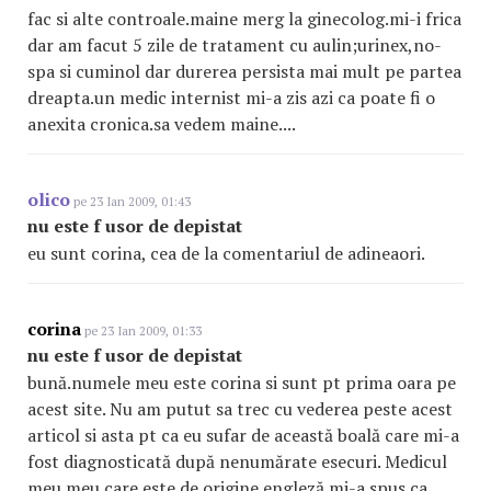
fac si alte controale.maine merg la ginecolog.mi-i frica
dar am facut 5 zile de tratament cu aulin;urinex,no-
spa si cuminol dar durerea persista mai mult pe partea
dreapta.un medic internist mi-a zis azi ca poate fi o
anexita cronica.sa vedem maine....
olico
pe 23 Ian 2009, 01:43
nu este f usor de depistat
eu sunt corina, cea de la comentariul de adineaori.
corina
pe 23 Ian 2009, 01:33
nu este f usor de depistat
bună.numele meu este corina si sunt pt prima oara pe
acest site. Nu am putut sa trec cu vederea peste acest
articol si asta pt ca eu sufar de această boală care mi-a
fost diagnosticată după nenumărate esecuri. Medicul
meu meu care este de origine engleză mi-a spus ca