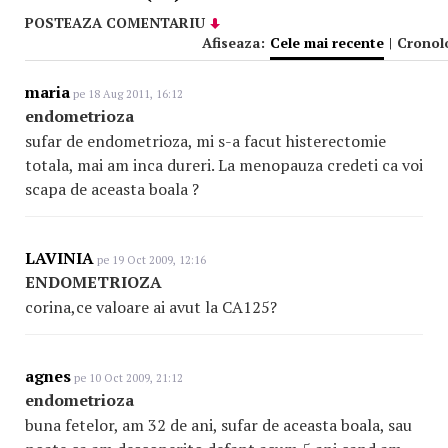
POSTEAZA COMENTARIU
Afiseaza:
Cele mai recente
|
Cronol
maria
pe 18 Aug 2011, 16:12
endometrioza
sufar de endometrioza, mi s-a facut histerectomie
totala, mai am inca dureri. La menopauza credeti ca voi
scapa de aceasta boala ?
LAVINIA
pe 19 Oct 2009, 12:16
ENDOMETRIOZA
corina,ce valoare ai avut la CA125?
agnes
pe 10 Oct 2009, 21:12
endometrioza
buna fetelor, am 32 de ani, sufar de aceasta boala, sau