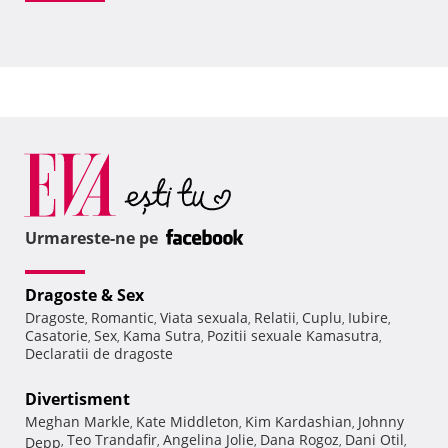
Urmareste-ne pe
Dragoste & Sex
Dragoste
Romantic
Viata sexuala
Relatii
Cuplu
Iubire
,
,
,
,
,
,
Casatorie
Sex
Kama Sutra
Pozitii sexuale Kamasutra
,
,
,
,
Declaratii de dragoste
Divertisment
Meghan Markle
Kate Middleton
Kim Kardashian
Johnny
,
,
,
Teo Trandafir
Angelina Jolie
Dana Rogoz
Dani Otil
Depp
,
,
,
,
,