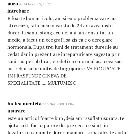
aura
pe 24 Ian 2009, 15:37
intrebare
E foarte bun articolu, am si eu o problema care ma
streseaza, fata mea in varsta de 24 ani avea niste
dureri la sanul stang acu doi ani am consultat un
medic, a facut un ecograf i sa zis ca e o dereglare
hormonala. Dupa trei luni de tratament durerile au
cedat dar in prezent are intepaturicare sageata prin
sani sau pe sub brat, credeti ca e normal asa ceva sau
ar trebui sa fie motiv de Iingrijorare. VA ROG POATE
IMI RASPUNDE CINEVA DE
SPECIALITATE......MULTUMESC
biclea nicoleta
pe 5 Nov 2008, 11:04
usurare
este un articol foarte bun ,deja am rasuflat usurata. te
ajuta sa iti faci o parere despre ceea ce simti in
legatura cu anumite dureri mamare .si mai ales te ajuta