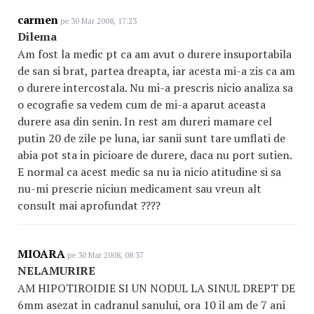
carmen
pe 30 Mar 2008, 17:23
Dilema
Am fost la medic pt ca am avut o durere insuportabila
de san si brat, partea dreapta, iar acesta mi-a zis ca am
o durere intercostala. Nu mi-a prescris nicio analiza sa
o ecografie sa vedem cum de mi-a aparut aceasta
durere asa din senin. In rest am dureri mamare cel
putin 20 de zile pe luna, iar sanii sunt tare umflati de
abia pot sta in picioare de durere, daca nu port sutien.
E normal ca acest medic sa nu ia nicio atitudine si sa
nu-mi prescrie niciun medicament sau vreun alt
consult mai aprofundat ????
MIOARA
pe 30 Mar 2008, 08:37
NELAMURIRE
AM HIPOTIROIDIE SI UN NODUL LA SINUL DREPT DE
6mm asezat in cadranul sanului, ora 10 il am de 7 ani