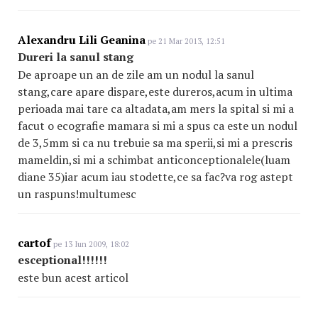
Alexandru Lili Geanina
pe 21 Mar 2013, 12:51
Dureri la sanul stang
De aproape un an de zile am un nodul la sanul
stang,care apare dispare,este dureros,acum in ultima
perioada mai tare ca altadata,am mers la spital si mi a
facut o ecografie mamara si mi a spus ca este un nodul
de 3,5mm si ca nu trebuie sa ma sperii,si mi a prescris
mameldin,si mi a schimbat anticonceptionalele(luam
diane 35)iar acum iau stodette,ce sa fac?va rog astept
un raspuns!multumesc
cartof
pe 13 Iun 2009, 18:02
esceptional!!!!!!
este bun acest articol