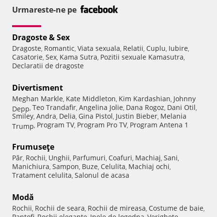
Urmareste-ne pe
Dragoste & Sex
Dragoste
Romantic
Viata sexuala
Relatii
Cuplu
Iubire
,
,
,
,
,
,
Casatorie
Sex
Kama Sutra
Pozitii sexuale Kamasutra
,
,
,
,
Declaratii de dragoste
Divertisment
Meghan Markle
Kate Middleton
Kim Kardashian
Johnny
,
,
,
Teo Trandafir
Angelina Jolie
Dana Rogoz
Dani Otil
Depp
,
,
,
,
,
Smiley
Andra
Delia
Gina Pistol
Justin Bieber
Melania
,
,
,
,
,
Program TV
Program Pro TV
Program Antena 1
Trump
,
,
,
Frumuseţe
Păr
Rochii
Unghii
Parfumuri
Coafuri
Machiaj
Sani
,
,
,
,
,
,
,
Manichiura
Sampon
Buze
Celulita
Machiaj ochi
,
,
,
,
,
Tratament celulita
Salonul de acasa
,
Modă
Rochii
Rochii de seara
Rochii de mireasa
Costume de baie
,
,
,
,
Pantofi
Rochii elegante
Inele de logodna
Verighete