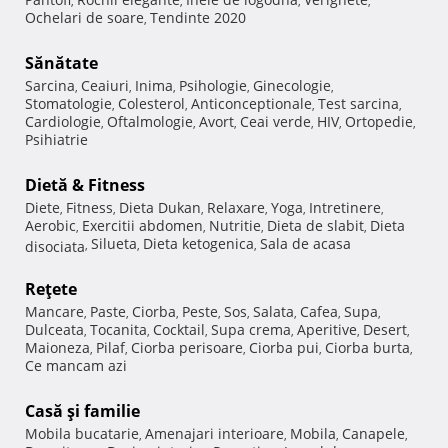
,
,
,
,
Ochelari de soare
Tendinte 2020
,
Sănătate
Sarcina
Ceaiuri
Inima
Psihologie
Ginecologie
,
,
,
,
,
Stomatologie
Colesterol
Anticonceptionale
Test sarcina
,
,
,
,
Cardiologie
Oftalmologie
Avort
Ceai verde
HIV
Ortopedie
,
,
,
,
,
,
Psihiatrie
Dietă & Fitness
Diete
Fitness
Dieta Dukan
Relaxare
Yoga
Intretinere
,
,
,
,
,
,
Aerobic
Exercitii abdomen
Nutritie
Dieta de slabit
Dieta
,
,
,
,
Silueta
Dieta ketogenica
Sala de acasa
disociata
,
,
,
Reţete
Mancare
Paste
Ciorba
Peste
Sos
Salata
Cafea
Supa
,
,
,
,
,
,
,
,
Dulceata
Tocanita
Cocktail
Supa crema
Aperitive
Desert
,
,
,
,
,
,
Maioneza
Pilaf
Ciorba perisoare
Ciorba pui
Ciorba burta
,
,
,
,
,
Ce mancam azi
Casă şi familie
Mobila bucatarie
Amenajari interioare
Mobila
Canapele
,
,
,
,