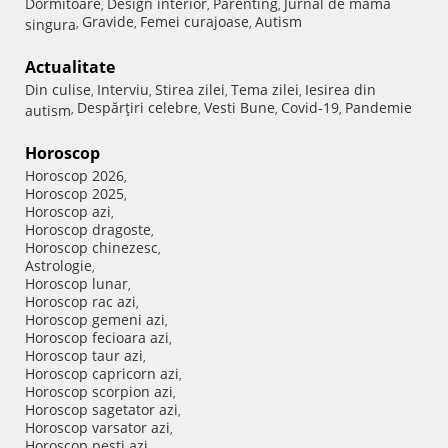
Dormitoare
Design interior
Parenting
Jurnal de mama
,
,
,
Gravide
Femei curajoase
Autism
singura
,
,
,
Actualitate
Din culise
Interviu
Stirea zilei
Tema zilei
Iesirea din
,
,
,
,
Despărţiri celebre
Vesti Bune
Covid-19
Pandemie
autism
,
,
,
,
Horoscop
Horoscop 2026
,
Horoscop 2025
,
Horoscop azi
,
Horoscop dragoste
,
Horoscop chinezesc
,
Astrologie
,
Horoscop lunar
,
Horoscop rac azi
,
Horoscop gemeni azi
,
Horoscop fecioara azi
,
Horoscop taur azi
,
Horoscop capricorn azi
,
Horoscop scorpion azi
,
Horoscop sagetator azi
,
Horoscop varsator azi
,
Horoscop pesti azi
,