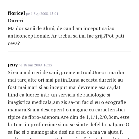
floricel
pe 1 Sep 2008, 15:04
Dureri
Ma dor sanii de 3luni, de cand am inceput sa iau
anticonceptionale. Ar trebui sa imi fac griji?Pot pati
ceva?
jeny
pe 18 Iun 2008, 16:33
Si eu am dureri de sani ,premenstrual.Uneori ma dor
mai tare,alte ori mai putin.Luna aceasta durerile au
fost mai mari si au inceput mai devreme asa ca,dat
fiind ca lucrez intr-un serviciu de radiologie si
imagistica medicala,am zis sa-mi fac si eu o ecografie
mamara.Si am descoperit o imagine cu caracteristici
tipice de fibro-adenom.Are dim de 1,1/1,2/0,8cm. este
la 1cm. in profunzime si nu se simte defel la palpare.O
sa fac si o mamografie desi nu cred ca ma va ajuta f.