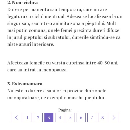
2. Non-ciclica
Durere permanenta sau temporara, care nu are
legatura cu ciclul mentrual. Adesea se localizeaza la un
singur san, sau intr-o animita zona a pieptului. Mult
mai putin comuna, unele femei prezinta dureri difuze
in jurul pieptului si subratului, durerile simtindu-se ca
niste arsuri interioare.
Afecteaza femeile cu varsta cuprinsa intre 40-50 ani,
care au intrat la menopauza.
3. Extramamara
Nu este o durere a sanilor ci provine din zonele
inconjuratoare, de exemplu: muschii pieptului.
Pagina:
1
2
3
4
5
6
7
8