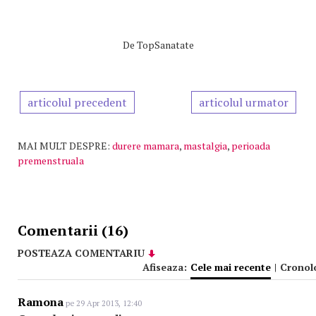
De
TopSanatate
articolul precedent
articolul urmator
MAI MULT DESPRE:
durere mamara
,
mastalgia
,
perioada
premenstruala
Comentarii (16)
POSTEAZA COMENTARIU
Afiseaza:
Cele mai recente
|
Cronol
Ramona
pe 29 Apr 2013, 12:40