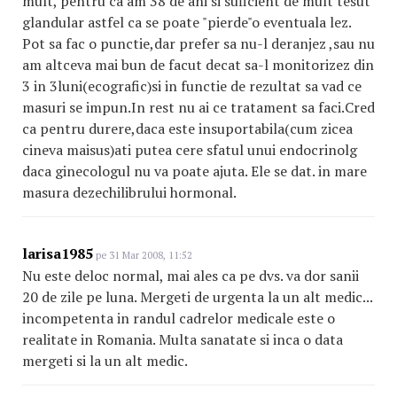
mult, pentru ca am 38 de ani si suficient de mult tesut
glandular astfel ca se poate "pierde"o eventuala lez.
Pot sa fac o punctie,dar prefer sa nu-l deranjez ,sau nu
am altceva mai bun de facut decat sa-l monitorizez din
3 in 3luni(ecografic)si in functie de rezultat sa vad ce
masuri se impun.In rest nu ai ce tratament sa faci.Cred
ca pentru durere,daca este insuportabila(cum zicea
cineva maisus)ati putea cere sfatul unui endocrinolg
daca ginecologul nu va poate ajuta. Ele se dat. in mare
masura dezechilibrului hormonal.
larisa1985
pe 31 Mar 2008, 11:52
Nu este deloc normal, mai ales ca pe dvs. va dor sanii
20 de zile pe luna. Mergeti de urgenta la un alt medic...
incompetenta in randul cadrelor medicale este o
realitate in Romania. Multa sanatate si inca o data
mergeti si la un alt medic.