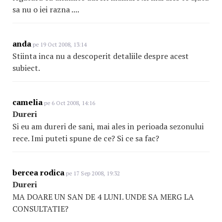
sa nu o iei razna ....
anda
pe 19 Oct 2008, 13:14
Stiinta inca nu a descoperit detaliile despre acest
subiect.
camelia
pe 6 Oct 2008, 14:16
Dureri
Si eu am dureri de sani, mai ales in perioada sezonului
rece. Imi puteti spune de ce? Si ce sa fac?
bercea rodica
pe 17 Sep 2008, 19:32
Dureri
MA DOARE UN SAN DE 4 LUNI. UNDE SA MERG LA
CONSULTATIE?