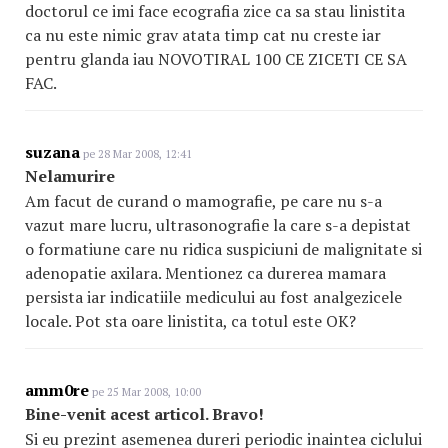
doctorul ce imi face ecografia zice ca sa stau linistita
ca nu este nimic grav atata timp cat nu creste iar
pentru glanda iau NOVOTIRAL 100 CE ZICETI CE SA
FAC.
suzana
pe 28 Mar 2008, 12:41
Nelamurire
Am facut de curand o mamografie, pe care nu s-a
vazut mare lucru, ultrasonografie la care s-a depistat
o formatiune care nu ridica suspiciuni de malignitate si
adenopatie axilara. Mentionez ca durerea mamara
persista iar indicatiile medicului au fost analgezicele
locale. Pot sta oare linistita, ca totul este OK?
amm0re
pe 25 Mar 2008, 10:00
Bine-venit acest articol. Bravo!
Si eu prezint asemenea dureri periodic inaintea ciclului