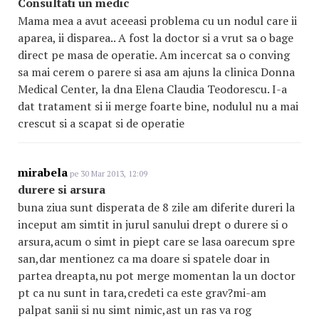
Consultati un medic
Mama mea a avut aceeasi problema cu un nodul care ii
aparea, ii disparea.. A fost la doctor si a vrut sa o bage
direct pe masa de operatie. Am incercat sa o conving
sa mai cerem o parere si asa am ajuns la clinica Donna
Medical Center, la dna Elena Claudia Teodorescu. I-a
dat tratament si ii merge foarte bine, nodulul nu a mai
crescut si a scapat si de operatie
mirabela
pe 30 Mar 2013, 12:09
durere si arsura
buna ziua sunt disperata de 8 zile am diferite dureri la
inceput am simtit in jurul sanului drept o durere si o
arsura,acum o simt in piept care se lasa oarecum spre
san,dar mentionez ca ma doare si spatele doar in
partea dreapta,nu pot merge momentan la un doctor
pt ca nu sunt in tara,credeti ca este grav?mi-am
palpat sanii si nu simt nimic,ast un ras va rog