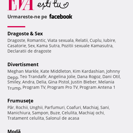
Urmareste-ne pe
Dragoste & Sex
Dragoste
Romantic
Viata sexuala
Relatii
Cuplu
Iubire
,
,
,
,
,
,
Casatorie
Sex
Kama Sutra
Pozitii sexuale Kamasutra
,
,
,
,
Declaratii de dragoste
Divertisment
Meghan Markle
Kate Middleton
Kim Kardashian
Johnny
,
,
,
Teo Trandafir
Angelina Jolie
Dana Rogoz
Dani Otil
Depp
,
,
,
,
,
Smiley
Andra
Delia
Gina Pistol
Justin Bieber
Melania
,
,
,
,
,
Program TV
Program Pro TV
Program Antena 1
Trump
,
,
,
Frumuseţe
Păr
Rochii
Unghii
Parfumuri
Coafuri
Machiaj
Sani
,
,
,
,
,
,
,
Manichiura
Sampon
Buze
Celulita
Machiaj ochi
,
,
,
,
,
Tratament celulita
Salonul de acasa
,
Modă