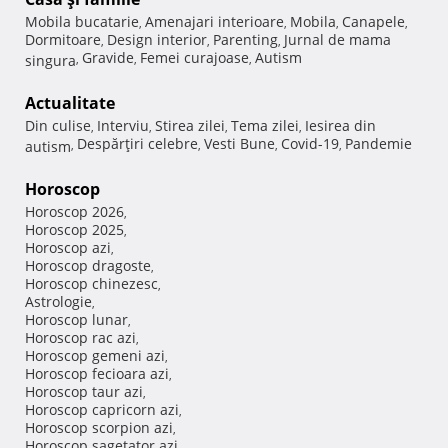
Mobila bucatarie
Amenajari interioare
Mobila
Canapele
,
,
,
,
Dormitoare
Design interior
Parenting
Jurnal de mama
,
,
,
Gravide
Femei curajoase
Autism
singura
,
,
,
Actualitate
Din culise
Interviu
Stirea zilei
Tema zilei
Iesirea din
,
,
,
,
Despărţiri celebre
Vesti Bune
Covid-19
Pandemie
autism
,
,
,
,
Horoscop
Horoscop 2026
,
Horoscop 2025
,
Horoscop azi
,
Horoscop dragoste
,
Horoscop chinezesc
,
Astrologie
,
Horoscop lunar
,
Horoscop rac azi
,
Horoscop gemeni azi
,
Horoscop fecioara azi
,
Horoscop taur azi
,
Horoscop capricorn azi
,
Horoscop scorpion azi
,
Horoscop sagetator azi
,