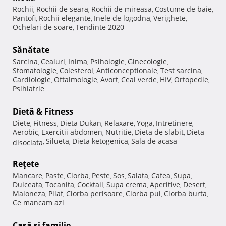
Rochii
Rochii de seara
Rochii de mireasa
Costume de baie
,
,
,
,
Pantofi
Rochii elegante
Inele de logodna
Verighete
,
,
,
,
Ochelari de soare
Tendinte 2020
,
Sănătate
Sarcina
Ceaiuri
Inima
Psihologie
Ginecologie
,
,
,
,
,
Stomatologie
Colesterol
Anticonceptionale
Test sarcina
,
,
,
,
Cardiologie
Oftalmologie
Avort
Ceai verde
HIV
Ortopedie
,
,
,
,
,
,
Psihiatrie
Dietă & Fitness
Diete
Fitness
Dieta Dukan
Relaxare
Yoga
Intretinere
,
,
,
,
,
,
Aerobic
Exercitii abdomen
Nutritie
Dieta de slabit
Dieta
,
,
,
,
Silueta
Dieta ketogenica
Sala de acasa
disociata
,
,
,
Reţete
Mancare
Paste
Ciorba
Peste
Sos
Salata
Cafea
Supa
,
,
,
,
,
,
,
,
Dulceata
Tocanita
Cocktail
Supa crema
Aperitive
Desert
,
,
,
,
,
,
Maioneza
Pilaf
Ciorba perisoare
Ciorba pui
Ciorba burta
,
,
,
,
,
Ce mancam azi
Casă şi familie