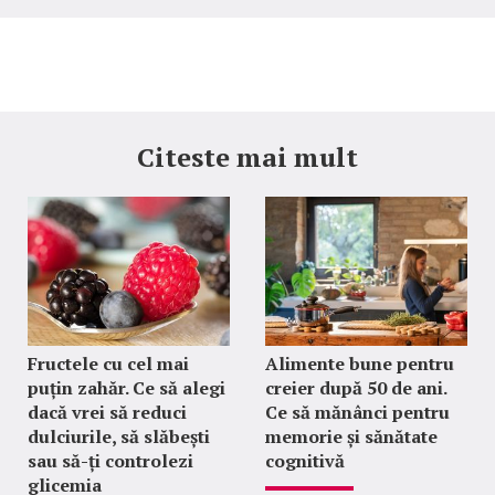
Citeste mai mult
Fructele cu cel mai
Alimente bune pentru
puțin zahăr. Ce să alegi
creier după 50 de ani.
dacă vrei să reduci
Ce să mănânci pentru
dulciurile, să slăbești
memorie și sănătate
sau să-ți controlezi
cognitivă
glicemia