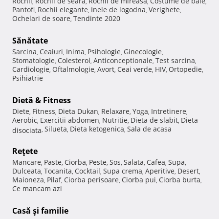
Rochii
Rochii de seara
Rochii de mireasa
Costume de baie
,
,
,
,
Pantofi
Rochii elegante
Inele de logodna
Verighete
,
,
,
,
Ochelari de soare
Tendinte 2020
,
Sănătate
Sarcina
Ceaiuri
Inima
Psihologie
Ginecologie
,
,
,
,
,
Stomatologie
Colesterol
Anticonceptionale
Test sarcina
,
,
,
,
Cardiologie
Oftalmologie
Avort
Ceai verde
HIV
Ortopedie
,
,
,
,
,
,
Psihiatrie
Dietă & Fitness
Diete
Fitness
Dieta Dukan
Relaxare
Yoga
Intretinere
,
,
,
,
,
,
Aerobic
Exercitii abdomen
Nutritie
Dieta de slabit
Dieta
,
,
,
,
Silueta
Dieta ketogenica
Sala de acasa
disociata
,
,
,
Reţete
Mancare
Paste
Ciorba
Peste
Sos
Salata
Cafea
Supa
,
,
,
,
,
,
,
,
Dulceata
Tocanita
Cocktail
Supa crema
Aperitive
Desert
,
,
,
,
,
,
Maioneza
Pilaf
Ciorba perisoare
Ciorba pui
Ciorba burta
,
,
,
,
,
Ce mancam azi
Casă şi familie