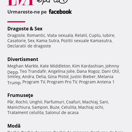
Urmareste-ne pe
Dragoste & Sex
Dragoste
Romantic
Viata sexuala
Relatii
Cuplu
Iubire
,
,
,
,
,
,
Casatorie
Sex
Kama Sutra
Pozitii sexuale Kamasutra
,
,
,
,
Declaratii de dragoste
Divertisment
Meghan Markle
Kate Middleton
Kim Kardashian
Johnny
,
,
,
Teo Trandafir
Angelina Jolie
Dana Rogoz
Dani Otil
Depp
,
,
,
,
,
Smiley
Andra
Delia
Gina Pistol
Justin Bieber
Melania
,
,
,
,
,
Program TV
Program Pro TV
Program Antena 1
Trump
,
,
,
Frumuseţe
Păr
Rochii
Unghii
Parfumuri
Coafuri
Machiaj
Sani
,
,
,
,
,
,
,
Manichiura
Sampon
Buze
Celulita
Machiaj ochi
,
,
,
,
,
Tratament celulita
Salonul de acasa
,
Modă