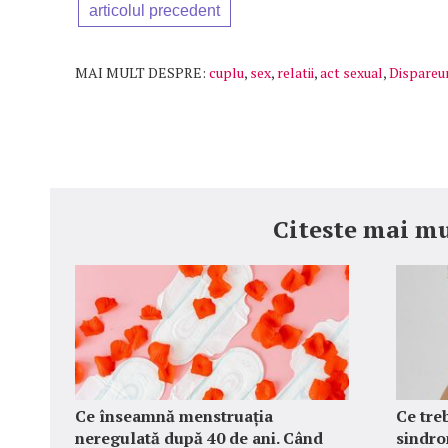
articolul precedent
MAI MULT DESPRE:
cuplu
,
sex
,
relatii
,
act sexual
,
Dispareu
Citeste mai mu
Ce înseamnă menstruația
Ce tre
neregulată după 40 de ani. Când
sindro