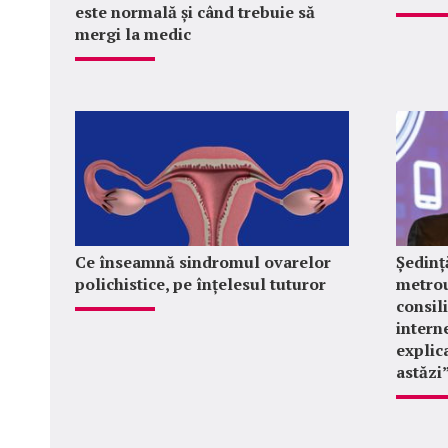
este normală și când trebuie să
mergi la medic
Ce înseamnă sindromul ovarelor
Ședinț
polichistice, pe înțelesul tuturor
metrou
consil
intern
explica
astăzi