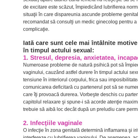
de excitare este scăzut, împiedicând lubrifierea norma
situaţii în care dispareunia ascunde probleme genita
recomandat să consulţi un medic ginecolog pentru a
complicaţie.
Iată care sunt cele mai întâlnite motiv
în timpul actului sexual:
1. Stresul, depresia, anxietatea, incapa
Numeroase probleme de natură psihică pot să împied
vaginului, cauzând astfel durere în timpul actului se
tensiune în interiorul corpului, frica sau imposibilitate
comunicarea deficitară cu partenerul pot să se numer
care îţi provoacă durerea. Vorbeşte deschis cu parten
capitolul relaxare şi spune-i să acorde atenţie maxim
trebuie să aibă loc decât după un preludiu care permi
2. Infecţiile vaginale
O infecţie în zona genitală determină inflamarea şi iri
interfereze cu lubrifierea vaginului. De asemenea, ace