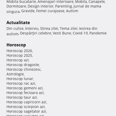
Mobila bucatarie
Amenajari interioare
Mobila
Canapele
,
,
,
,
Dormitoare
Design interior
Parenting
Jurnal de mama
,
,
,
Gravide
Femei curajoase
Autism
singura
,
,
,
Actualitate
Din culise
Interviu
Stirea zilei
Tema zilei
Iesirea din
,
,
,
,
Despărţiri celebre
Vesti Bune
Covid-19
Pandemie
autism
,
,
,
,
Horoscop
Horoscop 2026
,
Horoscop 2025
,
Horoscop azi
,
Horoscop dragoste
,
Horoscop chinezesc
,
Astrologie
,
Horoscop lunar
,
Horoscop rac azi
,
Horoscop gemeni azi
,
Horoscop fecioara azi
,
Horoscop taur azi
,
Horoscop capricorn azi
,
Horoscop scorpion azi
,
Horoscop sagetator azi
,
Horoscop varsator azi