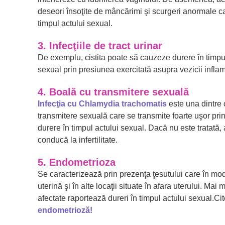
deseori însoţite de mâncărimi şi scurgeri anormale car
timpul actului sexual.
3. Infecţiile de tract urinar
De exemplu, cistita poate să cauzeze durere în timpul u
sexual prin presiunea exercitată asupra vezicii infla
4. Boală cu transmitere sexuală
Infecţia cu Chlamydia trachomatis
este una dintre 
transmitere sexuală care se transmite foarte uşor pri
durere în timpul actului sexual. Dacă nu este tratată,
conducă la infertilitate.
5. Endometrioza
Se caracterizează prin prezenţa ţesutului care în mo
uterină şi în alte locaţii situate în afara uterului. Mai
afectate raportează dureri în timpul actului sexual.C
endometrioză!