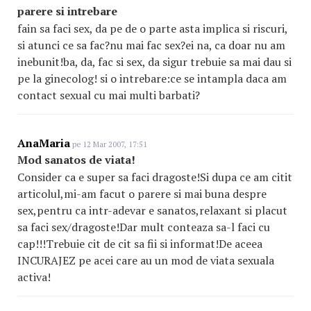
parere si intrebare
fain sa faci sex, da pe de o parte asta implica si riscuri,
si atunci ce sa fac?nu mai fac sex?ei na, ca doar nu am
inebunit!ba, da, fac si sex, da sigur trebuie sa mai dau si
pe la ginecolog! si o intrebare:ce se intampla daca am
contact sexual cu mai multi barbati?
AnaMaria
pe 12 Mar 2007, 17:51
Mod sanatos de viata!
Consider ca e super sa faci dragoste!Si dupa ce am citit
articolul,mi-am facut o parere si mai buna despre
sex,pentru ca intr-adevar e sanatos,relaxant si placut
sa faci sex/dragoste!Dar mult conteaza sa-l faci cu
cap!!!Trebuie cit de cit sa fii si informat!De aceea
INCURAJEZ pe acei care au un mod de viata sexuala
activa!