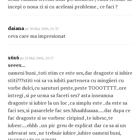
incepi o noua zi si cu aceleasi probleme , ce faci ?
daiana
pe 30 Mai 2006, 01:37
ceva care ma impresionat
x6x6
pe 26 Mai 2006, 20:17
seeex...
oameni buni ,toti stim ce este sex,dar dragoste si iubire
stiti???stiti voi sa va iubiti partenera cu mingiieri cu
vorbe dulci,cu saruturi peste,peste TOOOTTTT..ore
intregi ,si pe urma sa faceti sex? asta inseamna
dragoste si iubire la un loc ,ca simplu este ..da este sa
faci sex,si pasarelele fac sex hhaahhaaaa.....dar dupa ce
fac dragoste si se vorbesc ciripind ,te iubesc,te
iubesc....ehhh ..un pic greu de explicat dar ca sa ai un
adevarat sex ,ne trebuie iubire ,iubire oameni buni,