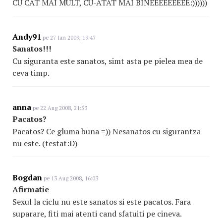
CU CAT MAI MULT, CU-ATAT MAI BINEEEEEEEEE:))))))
Andy91
pe 27 Ian 2009, 19:47
Sanatos!!!
Cu siguranta este sanatos, simt asta pe pielea mea de
ceva timp.
anna
pe 22 Aug 2008, 21:53
Pacatos?
Pacatos? Ce gluma buna =)) Nesanatos cu sigurantza
nu este. (testat:D)
Bogdan
pe 13 Aug 2008, 16:03
Afirmatie
Sexul la ciclu nu este sanatos si este pacatos. Fara
suparare, fiti mai atenti cand sfatuiti pe cineva.