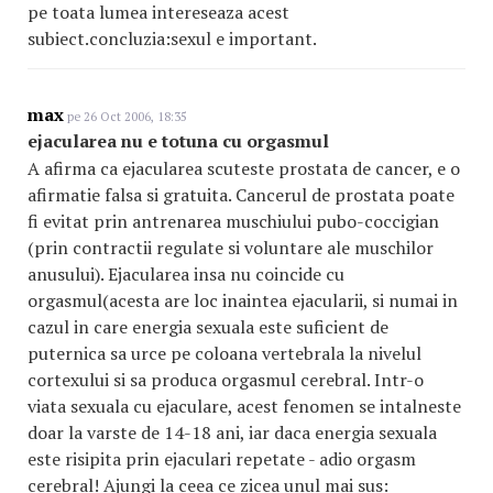
pe toata lumea intereseaza acest
subiect.concluzia:sexul e important.
max
pe 26 Oct 2006, 18:35
ejacularea nu e totuna cu orgasmul
A afirma ca ejacularea scuteste prostata de cancer, e o
afirmatie falsa si gratuita. Cancerul de prostata poate
fi evitat prin antrenarea muschiului pubo-coccigian
(prin contractii regulate si voluntare ale muschilor
anusului). Ejacularea insa nu coincide cu
orgasmul(acesta are loc inaintea ejacularii, si numai in
cazul in care energia sexuala este suficient de
puternica sa urce pe coloana vertebrala la nivelul
cortexului si sa produca orgasmul cerebral. Intr-o
viata sexuala cu ejaculare, acest fenomen se intalneste
doar la varste de 14-18 ani, iar daca energia sexuala
este risipita prin ejaculari repetate - adio orgasm
cerebral! Ajungi la ceea ce zicea unul mai sus: