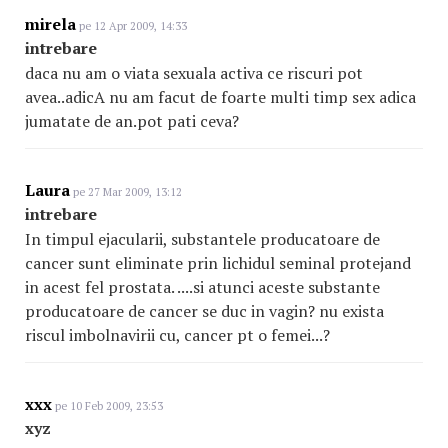
mirela
pe 12 Apr 2009, 14:33
intrebare
daca nu am o viata sexuala activa ce riscuri pot
avea..adicA nu am facut de foarte multi timp sex adica
jumatate de an.pot pati ceva?
Laura
pe 27 Mar 2009, 13:12
intrebare
In timpul ejacularii, substantele producatoare de
cancer sunt eliminate prin lichidul seminal protejand
in acest fel prostata. ....si atunci aceste substante
producatoare de cancer se duc in vagin? nu exista
riscul imbolnavirii cu, cancer pt o femei...?
xxx
pe 10 Feb 2009, 23:53
xyz