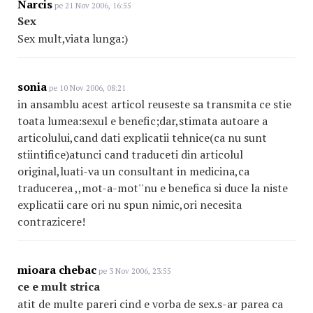
Narcis
pe 21 Nov 2006, 16:55
Sex
Sex mult,viata lunga:)
sonia
pe 10 Nov 2006, 08:21
in ansamblu acest articol reuseste sa transmita ce stie
toata lumea:sexul e benefic;dar,stimata autoare a
articolului,cand dati explicatii tehnice(ca nu sunt
stiintifice)atunci cand traduceti din articolul
original,luati-va un consultant in medicina,ca
traducerea ,,mot-a-mot''nu e benefica si duce la niste
explicatii care ori nu spun nimic,ori necesita
contrazicere!
mioara chebac
pe 3 Nov 2006, 23:55
ce e mult strica
atit de multe pareri cind e vorba de sex.s-ar parea ca