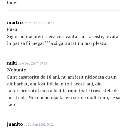
bine!
martrix
pe 9 Dec 2007, 10:33
Fa-o
Sigur nu i-ai oferit ceea ce a cautat la traseiste, invata
in pat sa fii megac***a si garantat nu mai pleaca.
miki
pe 6 Dec 2007, 09:18
Nebunie
Sunt casatorita de 18 ani, nu am iesit niciodata cu un
alt barbat, am fost fidela in toti acesti ani, din
nefericire sotul meu a luat la rand toate traseistele de
pe strada. Noi doi nu mai facem sex de mult timp, ce sa
fac?
juanito
pe 22 Sep 2007, 00:21