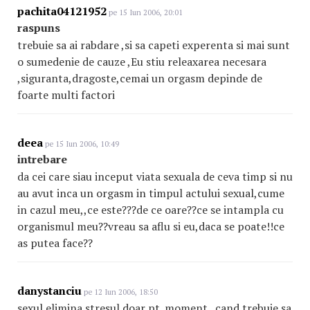
pachita04121952
pe 15 Iun 2006, 20:01
raspuns
trebuie sa ai rabdare ,si sa capeti experenta si mai sunt
o sumedenie de cauze ,Eu stiu releaxarea necesara
,siguranta,dragoste,cemai un orgasm depinde de
foarte multi factori
deea
pe 15 Iun 2006, 10:49
intrebare
da cei care siau inceput viata sexuala de ceva timp si nu
au avut inca un orgasm in timpul actului sexual,cume
in cazul meu,,ce este???de ce oare??ce se intampla cu
organismul meu??vreau sa aflu si eu,daca se poate!!ce
as putea face??
danystanciu
pe 12 Iun 2006, 18:50
sexul elimina stresul doar pt. moment , cand trebuie sa