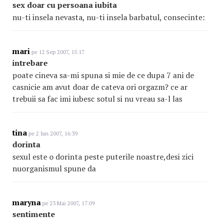
sex doar cu persoana iubita
nu-ti insela nevasta, nu-ti insela barbatul, consecinte:
mari
pe 12 Sep 2007, 15:17
intrebare
poate cineva sa-mi spuna si mie de ce dupa 7 ani de
casnicie am avut doar de cateva ori orgazm? ce ar
trebuii sa fac imi iubesc sotul si nu vreau sa-l las
tina
pe 2 Iun 2007, 16:39
dorinta
sexul este o dorinta peste puterile noastre,desi zici
nuorganismul spune da
maryna
pe 23 Mai 2007, 17:09
sentimente