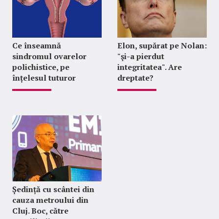
Ce înseamnă
Elon, supărat pe Nolan:
sindromul ovarelor
"şi-a pierdut
polichistice, pe
integritatea". Are
înțelesul tuturor
dreptate?
Ședință cu scântei din
cauza metroului din
Cluj. Boc, către