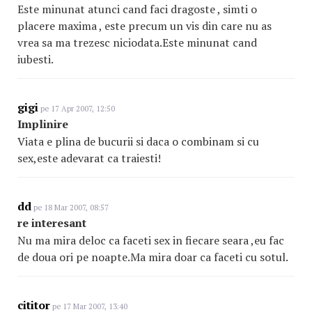
Este minunat atunci cand faci dragoste , simti o
placere maxima , este precum un vis din care nu as
vrea sa ma trezesc niciodata.Este minunat cand
iubesti.
gigi
pe 17 Apr 2007, 12:50
Implinire
Viata e plina de bucurii si daca o combinam si cu
sex,este adevarat ca traiesti!
dd
pe 18 Mar 2007, 08:57
re interesant
Nu ma mira deloc ca faceti sex in fiecare seara ,eu fac
de doua ori pe noapte.Ma mira doar ca faceti cu sotul.
cititor
pe 17 Mar 2007, 13:40