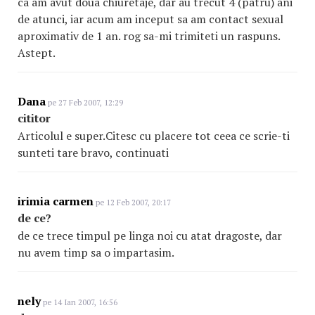
ca am avut doua chiuretaje, dar au trecut 4 (patru) ani
de atunci, iar acum am inceput sa am contact sexual
aproximativ de 1 an. rog sa-mi trimiteti un raspuns.
Astept.
Dana
pe 27 Feb 2007, 12:29
cititor
Articolul e super.Citesc cu placere tot ceea ce scrie-ti
sunteti tare bravo, continuati
irimia carmen
pe 12 Feb 2007, 20:17
de ce?
de ce trece timpul pe linga noi cu atat dragoste, dar
nu avem timp sa o impartasim.
nely
pe 14 Ian 2007, 16:56