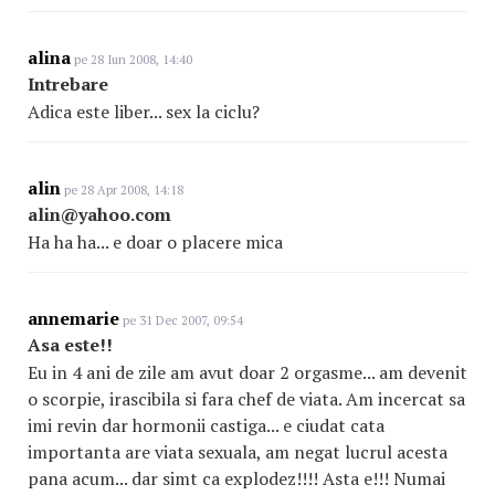
alina
pe 28 Iun 2008, 14:40
Intrebare
Adica este liber... sex la ciclu?
alin
pe 28 Apr 2008, 14:18
alin@yahoo.com
Ha ha ha... e doar o placere mica
annemarie
pe 31 Dec 2007, 09:54
Asa este!!
Eu in 4 ani de zile am avut doar 2 orgasme... am devenit
o scorpie, irascibila si fara chef de viata. Am incercat sa
imi revin dar hormonii castiga... e ciudat cata
importanta are viata sexuala, am negat lucrul acesta
pana acum... dar simt ca explodez!!!! Asta e!!! Numai