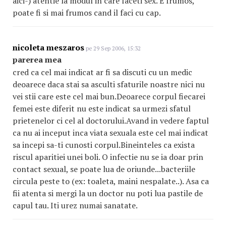
aici-) atentie la modul in care faceti sex. E frumos,
poate fi si mai frumos cand il faci cu cap.
nicoleta meszaros
pe 29 Sep 2006, 15:32
parerea mea
cred ca cel mai indicat ar fi sa discuti cu un medic
deoarece daca stai sa asculti sfaturile noastre nici nu
vei stii care este cel mai bun.Deoarece corpul fiecarei
femei este diferit nu este indicat sa urmezi sfatul
prietenelor ci cel al doctorului.Avand in vedere faptul
ca nu ai inceput inca viata sexuala este cel mai indicat
sa incepi sa-ti cunosti corpul.Bineinteles ca exista
riscul aparitiei unei boli. O infectie nu se ia doar prin
contact sexual, se poate lua de oriunde...bacteriile
circula peste to (ex: toaleta, maini nespalate..). Asa ca
fii atenta si mergi la un doctor nu poti lua pastile de
capul tau. Iti urez numai sanatate.