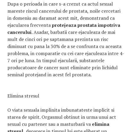
Dupa o perioada in care s-a crezut ca actul sexual
mareste riscul cancerului de prostata, noile cercetari
in domeniu au daramat acest mit, demonstrand ca
ejacularea frecventa
protejeaza
prostata impotriva
cancerului
. Asadar, barbatii care ejaculeaza de mai
mult de cinci ori pe saptamana prezinta un risc
diminuat cu pana la 30% de a se confrunta cu aceasta
problema, in comparatie cu cei care ejaculeaza intre 4-
7 ori pe luna. In timpul ejacularii, substantele
producatoare de cancer sunt eliminate prin lichidul
seminal protejand in acest fel prostata.
Elimina stresul
O viata sexuala implinita imbunatateste implicit si
starea de spirit. Orgasmul obtinut in urma unui act
sexual cu partener sau a masturbarii va
elimina
stresul,
deoarece in timpul lui este eliberat un