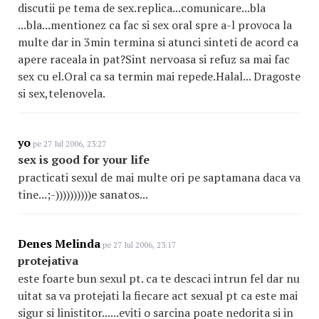
discutii pe tema de sex.replica...comunicare...bla
...bla...mentionez ca fac si sex oral spre a-l provoca la
multe dar in 3min termina si atunci sinteti de acord ca
apere raceala in pat?Sint nervoasa si refuz sa mai fac
sex cu el.Oral ca sa termin mai repede.Halal... Dragoste
si sex,telenovela.
yo
pe 27 Iul 2006, 23:27
sex is good for your life
practicati sexul de mai multe ori pe saptamana daca va
tine...;-))))))))))e sanatos...
Denes Melinda
pe 27 Iul 2006, 23:17
protejativa
este foarte bun sexul pt. ca te descaci intrun fel dar nu
uitat sa va protejati la fiecare act sexual pt ca este mai
sigur si linistitor......eviti o sarcina poate nedorita si in