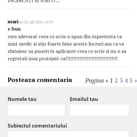
INCERCATI SI IUBITI ...
mari
pe 26 Apr 2006, 14:58
e bun
este adevarat ceea ce scrie o spun din experienta ca
sunt medic si stiu foarte bine aceste lucruri asa ca va
sfatuiesc sa puneti in aplicaree ceea ce scrie si nu o sa
regretati insa protejati-va!!!!!!!!!!!!!!!!!!!!!!!!!!!!!!!!!!
Posteaza comentariu
Pagina
«
1
2
3
4
5
»
Numele tau
Emailul tau
Subiectul comentariului