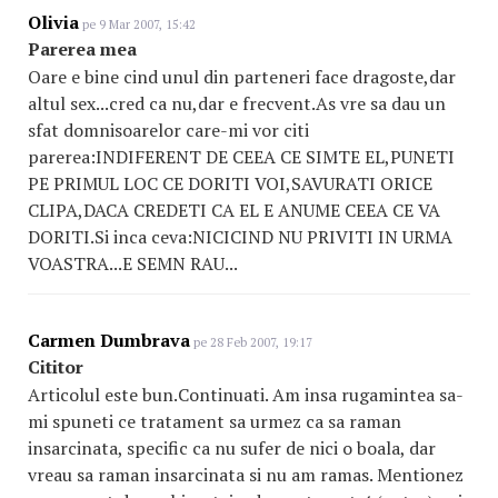
Olivia
pe 9 Mar 2007, 15:42
Parerea mea
Oare e bine cind unul din parteneri face dragoste,dar
altul sex...cred ca nu,dar e frecvent.As vre sa dau un
sfat domnisoarelor care-mi vor citi
parerea:INDIFERENT DE CEEA CE SIMTE EL,PUNETI
PE PRIMUL LOC CE DORITI VOI,SAVURATI ORICE
CLIPA,DACA CREDETI CA EL E ANUME CEEA CE VA
DORITI.Si inca ceva:NICICIND NU PRIVITI IN URMA
VOASTRA...E SEMN RAU...
Carmen Dumbrava
pe 28 Feb 2007, 19:17
Cititor
Articolul este bun.Continuati. Am insa rugamintea sa-
mi spuneti ce tratament sa urmez ca sa raman
insarcinata, specific ca nu sufer de nici o boala, dar
vreau sa raman insarcinata si nu am ramas. Mentionez