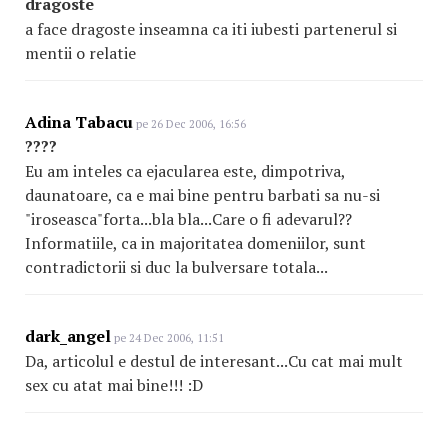
dragoste
a face dragoste inseamna ca iti iubesti partenerul si
mentii o relatie
Adina Tabacu
pe 26 Dec 2006, 16:56
????
Eu am inteles ca ejacularea este, dimpotriva,
daunatoare, ca e mai bine pentru barbati sa nu-si
"iroseasca"forta...bla bla...Care o fi adevarul??
Informatiile, ca in majoritatea domeniilor, sunt
contradictorii si duc la bulversare totala...
dark_angel
pe 24 Dec 2006, 11:51
Da, articolul e destul de interesant...Cu cat mai mult
sex cu atat mai bine!!! :D