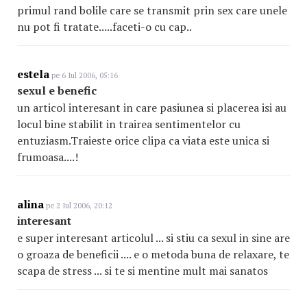
primul rand bolile care se transmit prin sex care unele
nu pot fi tratate.....faceti-o cu cap..
estela
pe 6 Iul 2006, 05:16
sexul e benefic
un articol interesant in care pasiunea si placerea isi au
locul bine stabilit in trairea sentimentelor cu
entuziasm.Traieste orice clipa ca viata este unica si
frumoasa....!
alina
pe 2 Iul 2006, 20:12
interesant
e super interesant articolul ... si stiu ca sexul in sine are
o groaza de beneficii .... e o metoda buna de relaxare, te
scapa de stress ... si te si mentine mult mai sanatos