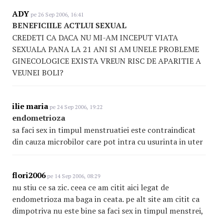
ADY
pe 26 Sep 2006, 16:41
BENEFICIILE ACTLUI SEXUAL
CREDETI CA DACA NU MI-AM INCEPUT VIATA
SEXUALA PANA LA 21 ANI SI AM UNELE PROBLEME
GINECOLOGICE EXISTA VREUN RISC DE APARITIE A
VEUNEI BOLI?
ilie maria
pe 24 Sep 2006, 19:22
endometrioza
sa faci sex in timpul menstruatiei este contraindicat
din cauza microbilor care pot intra cu usurinta in uter
flori2006
pe 14 Sep 2006, 08:29
nu stiu ce sa zic. ceea ce am citit aici legat de
endometrioza ma baga in ceata. pe alt site am citit ca
dimpotriva nu este bine sa faci sex in timpul menstrei,