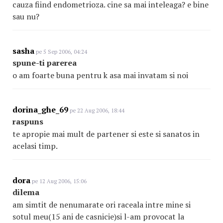
cauza fiind endometrioza. cine sa mai inteleaga? e bine
sau nu?
sasha
pe 5 Sep 2006, 04:24
spune-ti parerea
o am foarte buna pentru k asa mai invatam si noi
dorina_ghe_69
pe 22 Aug 2006, 18:44
raspuns
te apropie mai mult de partener si este si sanatos in
acelasi timp.
dora
pe 12 Aug 2006, 15:06
dilema
am simtit de nenumarate ori raceala intre mine si
sotul meu(15 ani de casnicie)si l-am provocat la