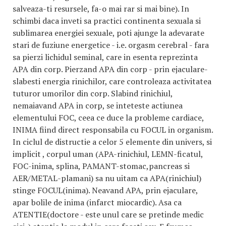
salveaza-ti resursele, fa-o mai rar si mai bine). In
schimbi daca inveti sa practici continenta sexuala si
sublimarea energiei sexuale, poti ajunge la adevarate
stari de fuziune energetice - i.e. orgasm cerebral - fara
sa pierzi lichidul seminal, care in esenta reprezinta
APA din corp. Pierzand APA din corp - prin ejaculare-
slabesti energia rinichilor, care controleaza activitatea
tuturor umorilor din corp. Slabind rinichiul,
nemaiavand APA in corp, se inteteste actiunea
elementului FOC, ceea ce duce la probleme cardiace,
INIMA fiind direct responsabila cu FOCUL in organism.
In ciclul de distructie a celor 5 elemente din univers, si
implicit , corpul uman (APA-rinichiul, LEMN-ficatul,
FOC-inima, splina, PAMANT-stomac,pancreas si
AER/METAL-plamani) sa nu uitam ca APA(rinichiul)
stinge FOCUL(inima). Neavand APA, prin ejaculare,
apar bolile de inima (infarct miocardic). Asa ca
ATENTIE(doctore - este unul care se pretinde medic