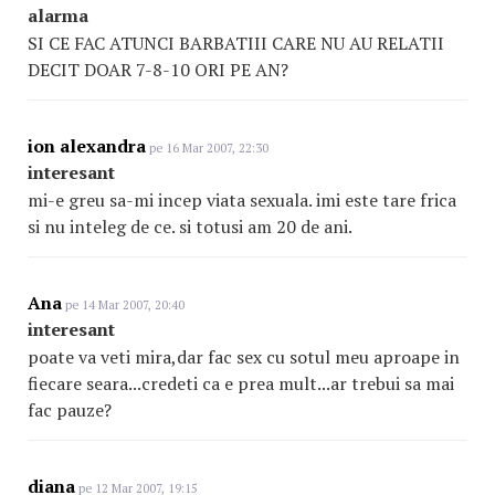
alarma
SI CE FAC ATUNCI BARBATIII CARE NU AU RELATII
DECIT DOAR 7-8-10 ORI PE AN?
ion alexandra
pe 16 Mar 2007, 22:30
interesant
mi-e greu sa-mi incep viata sexuala. imi este tare frica
si nu inteleg de ce. si totusi am 20 de ani.
Ana
pe 14 Mar 2007, 20:40
interesant
poate va veti mira,dar fac sex cu sotul meu aproape in
fiecare seara...credeti ca e prea mult...ar trebui sa mai
fac pauze?
diana
pe 12 Mar 2007, 19:15