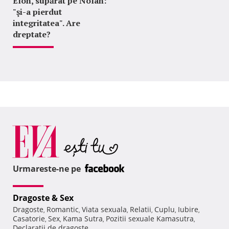
Elon, supărat pe Nolan:
"şi-a pierdut
integritatea". Are
dreptate?
Urmareste-ne pe
Dragoste & Sex
Dragoste
Romantic
Viata sexuala
Relatii
Cuplu
Iubire
,
,
,
,
,
,
Casatorie
Sex
Kama Sutra
Pozitii sexuale Kamasutra
,
,
,
,
Declaratii de dragoste