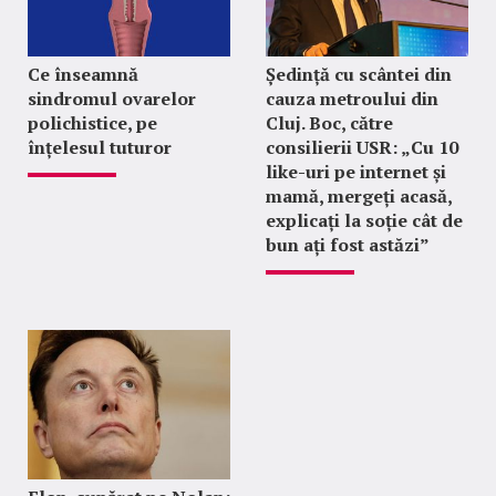
Ce înseamnă
Ședință cu scântei din
sindromul ovarelor
cauza metroului din
polichistice, pe
Cluj. Boc, către
înțelesul tuturor
consilierii USR: „Cu 10
like-uri pe internet și
mamă, mergeți acasă,
explicați la soție cât de
bun ați fost astăzi”