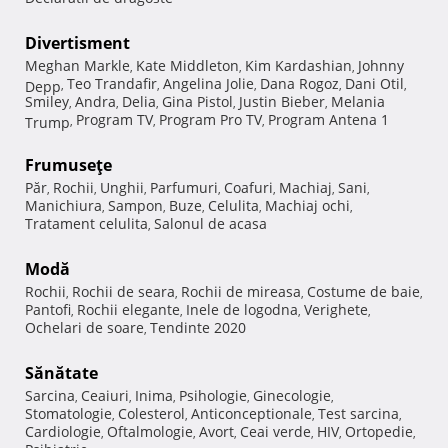
Divertisment
Meghan Markle
Kate Middleton
Kim Kardashian
Johnny
,
,
,
Teo Trandafir
Angelina Jolie
Dana Rogoz
Dani Otil
Depp
,
,
,
,
,
Smiley
Andra
Delia
Gina Pistol
Justin Bieber
Melania
,
,
,
,
,
Program TV
Program Pro TV
Program Antena 1
Trump
,
,
,
Frumuseţe
Păr
Rochii
Unghii
Parfumuri
Coafuri
Machiaj
Sani
,
,
,
,
,
,
,
Manichiura
Sampon
Buze
Celulita
Machiaj ochi
,
,
,
,
,
Tratament celulita
Salonul de acasa
,
Modă
Rochii
Rochii de seara
Rochii de mireasa
Costume de baie
,
,
,
,
Pantofi
Rochii elegante
Inele de logodna
Verighete
,
,
,
,
Ochelari de soare
Tendinte 2020
,
Sănătate
Sarcina
Ceaiuri
Inima
Psihologie
Ginecologie
,
,
,
,
,
Stomatologie
Colesterol
Anticonceptionale
Test sarcina
,
,
,
,
Cardiologie
Oftalmologie
Avort
Ceai verde
HIV
Ortopedie
,
,
,
,
,
,