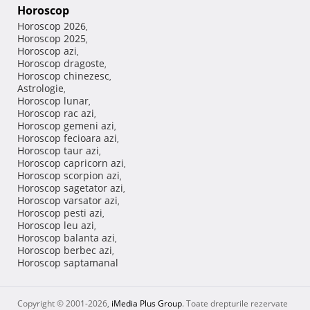
Horoscop
Horoscop 2026
,
Horoscop 2025
,
Horoscop azi
,
Horoscop dragoste
,
Horoscop chinezesc
,
Astrologie
,
Horoscop lunar
,
Horoscop rac azi
,
Horoscop gemeni azi
,
Horoscop fecioara azi
,
Horoscop taur azi
,
Horoscop capricorn azi
,
Horoscop scorpion azi
,
Horoscop sagetator azi
,
Horoscop varsator azi
,
Horoscop pesti azi
,
Horoscop leu azi
,
Horoscop balanta azi
,
Horoscop berbec azi
,
Horoscop saptamanal
Copyright © 2001-2026,
iMedia Plus Group
. Toate drepturile rezervate