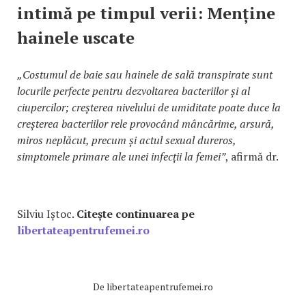
intimă pe timpul verii: Menține
hainele uscate
„Costumul de baie sau hainele de sală transpirate sunt
locurile perfecte pentru dezvoltarea bacteriilor și al
ciupercilor; creșterea nivelului de umiditate poate duce la
creșterea bacteriilor rele provocând mâncărime, arsură,
miros neplăcut, precum și actul sexual dureros,
simptomele primare ale unei infecții la femei”
, afirmă dr.
Silviu Iștoc.
Citește continuarea pe
libertateapentrufemei.ro
De
libertateapentrufemei.ro