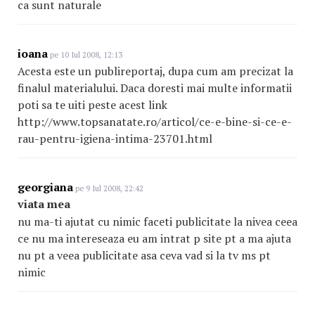
ca sunt naturale
ioana
pe 10 Iul 2008, 12:13
Acesta este un publireportaj, dupa cum am precizat la
finalul materialului. Daca doresti mai multe informatii
poti sa te uiti peste acest link
http://www.topsanatate.ro/articol/ce-e-bine-si-ce-e-
rau-pentru-igiena-intima-23701.html
georgiana
pe 9 Iul 2008, 22:42
viata mea
nu ma-ti ajutat cu nimic faceti publicitate la nivea ceea
ce nu ma intereseaza eu am intrat p site pt a ma ajuta
nu pt a veea publicitate asa ceva vad si la tv ms pt
nimic