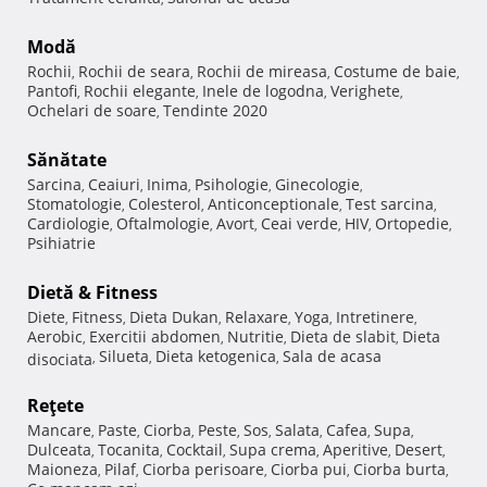
Modă
Rochii
Rochii de seara
Rochii de mireasa
Costume de baie
,
,
,
,
Pantofi
Rochii elegante
Inele de logodna
Verighete
,
,
,
,
Ochelari de soare
Tendinte 2020
,
Sănătate
Sarcina
Ceaiuri
Inima
Psihologie
Ginecologie
,
,
,
,
,
Stomatologie
Colesterol
Anticonceptionale
Test sarcina
,
,
,
,
Cardiologie
Oftalmologie
Avort
Ceai verde
HIV
Ortopedie
,
,
,
,
,
,
Psihiatrie
Dietă & Fitness
Diete
Fitness
Dieta Dukan
Relaxare
Yoga
Intretinere
,
,
,
,
,
,
Aerobic
Exercitii abdomen
Nutritie
Dieta de slabit
Dieta
,
,
,
,
Silueta
Dieta ketogenica
Sala de acasa
disociata
,
,
,
Reţete
Mancare
Paste
Ciorba
Peste
Sos
Salata
Cafea
Supa
,
,
,
,
,
,
,
,
Dulceata
Tocanita
Cocktail
Supa crema
Aperitive
Desert
,
,
,
,
,
,
Maioneza
Pilaf
Ciorba perisoare
Ciorba pui
Ciorba burta
,
,
,
,
,