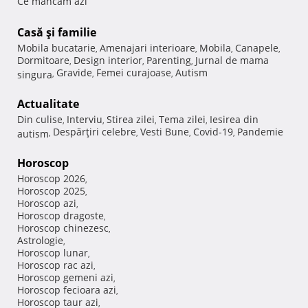
Ce mancam azi
Casă şi familie
Mobila bucatarie
Amenajari interioare
Mobila
Canapele
,
,
,
,
Dormitoare
Design interior
Parenting
Jurnal de mama
,
,
,
Gravide
Femei curajoase
Autism
singura
,
,
,
Actualitate
Din culise
Interviu
Stirea zilei
Tema zilei
Iesirea din
,
,
,
,
Despărţiri celebre
Vesti Bune
Covid-19
Pandemie
autism
,
,
,
,
Horoscop
Horoscop 2026
,
Horoscop 2025
,
Horoscop azi
,
Horoscop dragoste
,
Horoscop chinezesc
,
Astrologie
,
Horoscop lunar
,
Horoscop rac azi
,
Horoscop gemeni azi
,
Horoscop fecioara azi
,
Horoscop taur azi
,