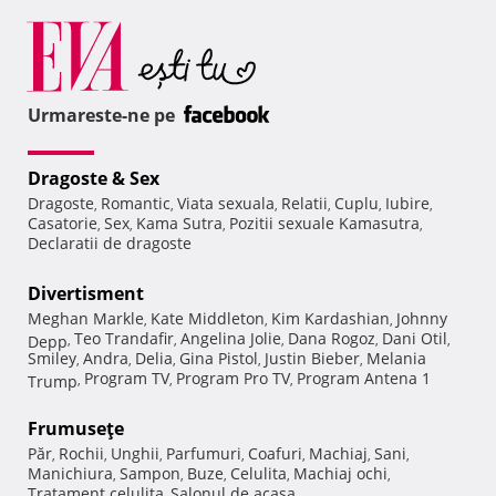
Urmareste-ne pe
Dragoste & Sex
Dragoste
Romantic
Viata sexuala
Relatii
Cuplu
Iubire
,
,
,
,
,
,
Casatorie
Sex
Kama Sutra
Pozitii sexuale Kamasutra
,
,
,
,
Declaratii de dragoste
Divertisment
Meghan Markle
Kate Middleton
Kim Kardashian
Johnny
,
,
,
Teo Trandafir
Angelina Jolie
Dana Rogoz
Dani Otil
Depp
,
,
,
,
,
Smiley
Andra
Delia
Gina Pistol
Justin Bieber
Melania
,
,
,
,
,
Program TV
Program Pro TV
Program Antena 1
Trump
,
,
,
Frumuseţe
Păr
Rochii
Unghii
Parfumuri
Coafuri
Machiaj
Sani
,
,
,
,
,
,
,
Manichiura
Sampon
Buze
Celulita
Machiaj ochi
,
,
,
,
,
Tratament celulita
Salonul de acasa
,