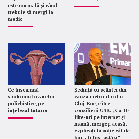
este normală și când
trebuie să mergi la
medic
Ce înseamnă
Ședință cu scântei din
sindromul ovarelor
cauza metroului din
polichistice, pe
Cluj. Boc, către
înțelesul tuturor
consilierii USR: „Cu 10
like-uri pe internet și
mamă, mergeți acasă,
explicați la soție cât de
bun ați fost astăzi”