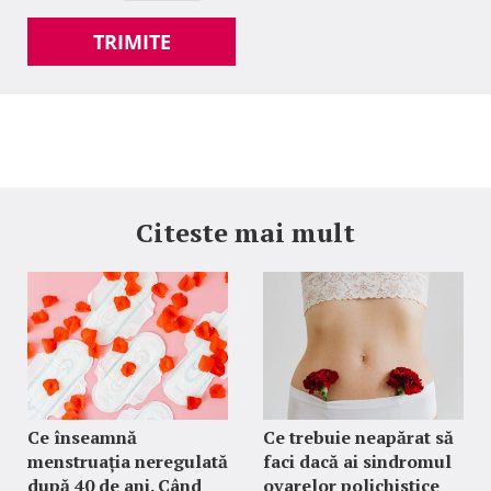
TRIMITE
Citeste mai mult
Ce înseamnă
Ce trebuie neapărat să
menstruația neregulată
faci dacă ai sindromul
după 40 de ani. Când
ovarelor polichistice