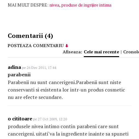
MAI MULT DESPRE:
nivea
,
produse de ingrijire intima
Comentarii (4)
POSTEAZA COMENTARIU
Afiseaza:
Cele mai recente
|
Cronol
adina
pe 26 Dec 2011, 17:44
parabenii
Parabenii nu sunt cancerigeni.Parabenii sunt niste
conservanti si existenta lor intr-un produs cosmetic
nu are efecte secundare.
o cititoare
pe 27 Oct 2009, 12:20
produsele nivea intimo contin parabeni care sunt
cancerigeni. uitati`va la ingrediente inainte sa spuneti